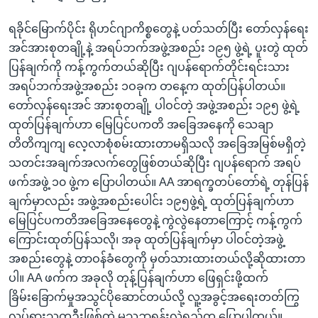
ရခိုင်မြောက်ပိုင်း ရိုဟင်ဂျာကိစ္စတွေနဲ့ ပတ်သတ်ပြီး တော်လှန်ရေး
အင်အားစုတချို့နဲ့ အရပ်ဘက်အဖွဲ့အစည်း ၁၉၅ ဖွဲ့ရဲ့ ပူးတွဲ ထုတ်
ပြန်ချက်ကို ကန့်ကွက်တယ်ဆိုပြီး ဂျပန်ရောက်တိုင်းရင်းသား
အရပ်ဘက်အဖွဲ့အစည်း ၁ဝခုက တနေ့က ထုတ်ပြန်ပါတယ်။
တော်လှန်ရေးအင် အားစုတချို့ ပါဝင်တဲ့ အဖွဲ့အစည်း ၁၉၅ ဖွဲ့ရဲ့
ထုတ်ပြန်ချက်ဟာ မြေပြင်ပကတိ အခြေအနေကို သေချာ
တိတိကျကျ လေ့လာစုံစမ်းထားတာမရှိသလို အခြေအမြစ်မရှိတဲ့
သတင်းအချက်အလက်တွေဖြစ်တယ်ဆိုပြီး ဂျပန်ရောက် အရပ်
ဖက်အဖွဲ့ ၁၀ ဖွဲ့က ပြောပါတယ်။ AA အာရက္ခတပ်တော်ရဲ့ တုန်ပြန်
ချက်မှာလည်း အဖွဲ့အစည်းပေါင်း ၁၉၅ဖွဲ့ရဲ့ ထုတ်ပြန်ချက်ဟာ
မြေပြင်ပကတိအခြေအနေတွေနဲ့ ကွဲလွဲနေတာကြောင့် ကန့်ကွက်
ကြောင်းထုတ်ပြန်သလို၊ အခု ထုတ်ပြန်ချက်မှာ ပါဝင်တဲ့အဖွဲ့
အစည်းတွေနဲ့ တာဝန်ခံတွေကို မှတ်သားထားတယ်လို့ဆိုထားတာ
ပါ။ AA ဖက်က အခုလို တုန့်ပြန်ချက်ဟာ ဖြေရှင်းဖို့ထက်
ခြိမ်းခြောက်မှုအသွင်ပိုဆောင်တယ်လို့ လူ့အခွင့်အရေးတတ်ကြွ
လှုပ်ရှားသူတဦးဖြစ်တဲ့ မသဉ္ဇာရွှန်းလဲ့ရည်က ပြောပါတယ်။