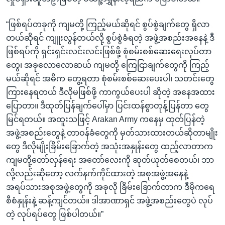
“ဖြစ်ရပ်တခုကို ကျမတို့ ကြည့်မယ်ဆိုရင် စွပ်စွဲချက်တွေ ရှိလာ
တယ်ဆိုရင် ကျူးလွန်တယ်လို့ စွပ်စွဲခံရတဲ့ အဖွဲ့အစည်းအနေနဲ့ ဒီ
ဖြစ်ရပ်ကို ရှင်းရှင်းလင်းလင်းဖြစ်ဖို့ စုံစမ်းစစ်ဆေးရေးလုပ်တာ
တွေ၊ အခုလောလောဆယ် ကျမတို့ ကြေငြာချက်တွေကို ကြည့်
မယ်ဆိုရင် အဓိက တွေ့ရတာ စုံစမ်းစစ်ဆေးပေးပါ၊ သတင်းတွေ
ကြားနေရတယ် ဒီလိုမဖြစ်ဖို့ ကာကွယ်ပေးပါ ဆိုတဲ့ အနေအထား
ပြောတာ။ ဒီထုတ်ပြန်ချက်ပေါ်မှာ ပြင်းထန်စွာတုန့်ပြန်တာ တွေ
မြင်ရတယ်။ အထူးသဖြင့် Arakan Army ကနေမှ ထုတ်ပြန်တဲ့
အဖွဲ့အစည်းတွေနဲ့ တာဝန်ခံတွေကို မှတ်သားထားတယ်ဆိုတာမျိုး
တွေ ဒီလိုမျိုးခြိမ်းခြောက်တဲ့ အသုံးအနှုန်းတွေ ထည့်လာတာက
ကျမတို့တော်လှန်ရေး အတော်လေးကို ဆုတ်ယုတ်စေတယ်၊ ဘာ
လို့လည်းဆိုတော့ လက်နက်ကိုင်ထားတဲ့ အစုအဖွဲ့အနေနဲ့
အရပ်သားအစုအဖွဲ့တွေကို အခုလို ခြိမ်းခြောက်တာက ဒီမိုကရေ
စီစံနှုန်းနဲ့ ဆန့်ကျင်တယ်။ ဒါအာဏာရှင် အဖွဲ့အစည်းတွေပဲ လုပ်
တဲ့ လုပ်ရပ်တွေ ဖြစ်ပါတယ်။”