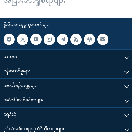
အခြားဖတ်ရှုစရာများ
ဗွီအိုအေ လူမှုကွန်ယက်များ
သတင်း
၀န်ဆောင်မှုများ
အပတ်စဉ်ကဏ္ဍများ
အင်္ဂလိပ်သင်ခန်းစာများ
ရေဒီယို
ရုပ်သံအစီအစဉ်နှင့် ဗွီဒီယိုကဏ္ဍများ