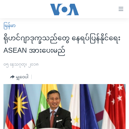
သုံး
ရ
လွယ်ကူ
မြန်မာ
မူလစာမျက်နှာ
စေ
ရိုဟင်ဂျာဒုက္ခသည်တွေ နေရပ်ပြန်နိုင်ရေး
မြန်မာ
သည့်
ASEAN အားပေးမည်
ကမ္ဘာ့သတင်းများ
Link
ဗွီဒီယို
နိုင်ငံတကာ
၀၅ ၾသဂုတ္၊ ၂၀၁၈
များ
သတင်းလွတ်လပ်ခွင့်
အမေရိကန်
ပင်မ
မျှဝေပါ
ရပ်ဝန်းတခု လမ်းတခု အလွန်
တရုတ်
အကြောင်းအရာ
သို့
အင်္ဂလိပ်စာလေ့လာမယ်
အစ္စရေး-ပါလက်စတိုင်း
ကျော်
အပတ်စဉ်ကဏ္ဍများ
အမေရိကန်သုံးအီဒီယံ
ကြည့်
ရေဒီယိုနှင့်ရုပ်သံ အချက်အလက်များ
မကြေးမုံရဲ့ အင်္ဂလိပ်စာ
ရေဒီယို
ရန်
ပင်မ
ရေဒီယို/တီဗွီအစီအစဉ်
ရုပ်ရှင်ထဲက အင်္ဂလိပ်စာ
တီဗွီ