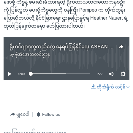
ဖော်ဖို့ ကိစ္စနဲ့ ဖမ်းဆီးခံထားရတဲ့ ရိုက်တာသတင်းထောက်နှစ်ဦး
ကို ပြန်လွှတ် ပေးဖို့ကိစ္စတွေကို ဝန်ကြီး Pompeo က တိုက်တွန်း
ပြောဆိုတယ်လို့ နိုင်ငံခြားရေး ဌာနပြောခွင့်ရ Heather Nauert ရဲ့
ထုတ်ပြန်ချက်တခုမှာ ဖော်ပြထားပါတယ်။
ရိုဟင်ဂျာဒုက္ခသည်တွေ နေရပ်ပြန်နိုင်ရေး ASEAN အားပေးမည်
by
ဗွီအိုအေသတင်းဌာန
No media source currently available
0:00
1:22
တိုက်ရိုက် လင့်ခ်
မျှဝေပါ
Follow us