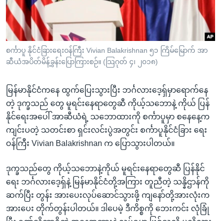
အ
သုတပဒေသာ အင်္ဂလိပ်စာ
ညွန်း
Learning English
စာမျက်နှာ
သို့
ဗွီအိုအေ လူမှုကွန်ယက်များ
စင်္ကာပူ နိုင်ငံခြားရေးဝန်ကြီး Vivian Balakrishnan ၅၁ ကြိမ်မြောက် အာ
ကျော်
ဆီယံအပိတ်မိန့်ခွန်းပြောကြားစဉ်။ (သြဂုတ် ၄၊ ၂၀၁၈)
ကြည့်
ရန်
မြန်မာနိုင်ငံကနေ ထွက်ပြေးသွားပြီး ဘင်္ဂလားဒေ့ရှ်မှာရောက်နေ
ဘာသာစကားများ
ရှာဖွေ
တဲ့ ဒုက္ခသည် တွေ မူရင်းနေရာတွေဆီ ကိုယ့်သဘောနဲ့ ကိုယ် ပြန်
ရန်
နိုင်ရေးအပေါ် အာဆီယံရဲ့ သဘောထားကို စင်္ကာပူမှာ စနေနေ့က
နေရာ
ကျင်းပတဲ့ သတင်းစာ ရှင်းလင်းပွဲအတွင်း စင်္ကာပူနိုင်ငံခြား ရေး
သို့
ဝန်ကြီး Vivian Balakrishnan က ပြောသွားပါတယ်။
ကျော်
ရန်
ဒုက္ခသည်တွေ ကိုယ့်သဘောနဲ့ကိုယ် မူရင်းနေရာတွေဆီ ပြန်နိုင်
ရေး ဘင်္ဂလားဒေ့ရှ်နဲ့ မြန်မာနိုင်ငံတို့အကြား တူညီတဲ့ သန္နိဌာန်ကို
ဆက်ပြီး တွန်း အားပေးလုပ်ဆောင်သွားဖို့ ကျနော်တို့အားလုံးက
အားပေး တိုက်တွန်းပါတယ်။ ဒါပေမဲ့ ဒီကိစ္စကို ဘေးကင်း လုံခြုံ