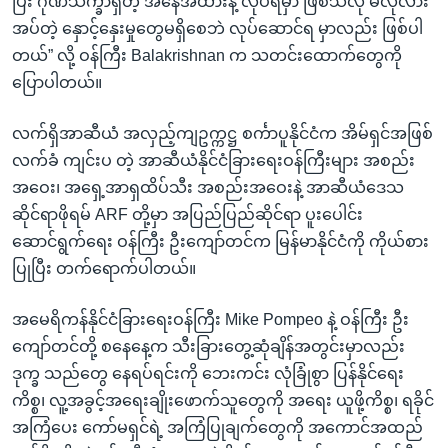
ပြီး ဂုဏ်သိက္ခာရှိတဲ့ အနေအထားနဲ့ လုပ်ရမှာ ဖြစ်သလို မလိုလား
အပ်တဲ့ နှောင့်နှေးမှုတွေမရှိစေဘဲ လုပ်ဆောင်ရ မှာလည်း ဖြစ်ပါ
တယ်” လို့ ဝန်ကြီး Balakrishnan က သတင်းထောက်တွေကို
ပြောပါတယ်။
လက်ရှိအာဆီယံ အလှည့်ကျဥက္ကဋ္ဌ စင်္ကာပူနိုင်ငံက အိမ်ရှင်အဖြစ်
လက်ခံ ကျင်းပ တဲ့ အာဆီယံနိုင်ငံခြားရေးဝန်ကြီးများ အစည်း
အဝေး၊ အရှေ့အာရှထိပ်သီး အစည်းအဝေးနဲ့ အာဆီယံဒေသ
ဆိုင်ရာဖိုရမ် ARF တို့မှာ အပြည်ပြည်ဆိုင်ရာ ပူးပေါင်း
ဆောင်ရွက်ရေး ဝန်ကြီး ဦးကျော်တင်က မြန်မာနိုင်ငံကို ကိုယ်စား
ပြုပြီး တက်ရောက်ပါတယ်။
အမေရိကန်နိုင်ငံခြားရေးဝန်ကြီး Mike Pompeo နဲ့ ဝန်ကြီး ဦး
ကျော်တင်တို့ စနေနေ့က သီးခြားတွေ့ဆုံချိန်အတွင်းမှာလည်း
ဒုက္ခ သည်တွေ နေရပ်ရင်းကို ဘေးကင်း လုံခြုံစွာ ပြန်နိုင်ရေး
ကိစ္စ၊ လူ့အခွင့်အရေးချိုးဖောက်သူတွေကို အရေး ယူဖို့ကိစ္စ၊ ရခိုင်
အကြံပေး ကော်မရှင်ရဲ့ အကြံပြုချက်တွေကို အကောင်အထည်