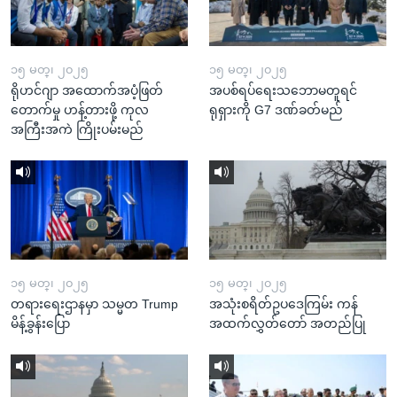
၁၅ မတ္၊ ၂၀၂၅
၁၅ မတ္၊ ၂၀၂၅
ရိုဟင်ဂျာ အထောက်အပံ့ဖြတ်
အပစ်ရပ်ရေးသဘောမတူရင်
တောက်မှု ဟန့်တားဖို့ ကုလ
ရုရှားကို G7 ဒဏ်ခတ်မည်
အကြီးအကဲ ကြိုးပမ်းမည်
၁၅ မတ္၊ ၂၀၂၅
၁၅ မတ္၊ ၂၀၂၅
တရားရေးဌာနမှာ သမ္မတ Trump
အသုံးစရိတ်ဥပဒေကြမ်း ကန်
မိန့်ခွန်းပြော
အထက်လွှတ်တော် အတည်ပြု