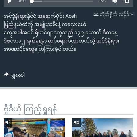
အ
0:00
1:26
သုတပဒေသာ အင်္ဂလိပ်စာ
ညွန်း
Learning English
တိုက်ရိုက် လင့်ခ်
အင်ဒိုနီးရှားနိုင်ငံ အနောက်ပိုင်း Aceh
စာမျက်နှာ
ပြည်နယ်ထဲကို အမျိုးသမီးနဲ့ ကလေးငယ်
သို့
ဗွီအိုအေ လူမှုကွန်ယက်များ
တွေအပါအဝင် ရိုဟင်ဂျာဒုက္ခသည် ၁၃၉ ယောက် ဒီကနေ့
ကျော်
ဒီဇင်ဘာ ၂ ရက်နေ့မှာ ထပ်ရောက်လာတယ်လို့ အင်ဒိုနီးရှား
ကြည့်
အာဏာပိုင်တွေပြောကြားခဲ့ပါတယ်။
ရန်
ဘာသာစကားများ
ရှာဖွေ
ရန်
မျှဝေပါ
နေရာ
သို့
ကျော်
ရန်
ဗွီဒီယို ကြည့်ရှုရန်