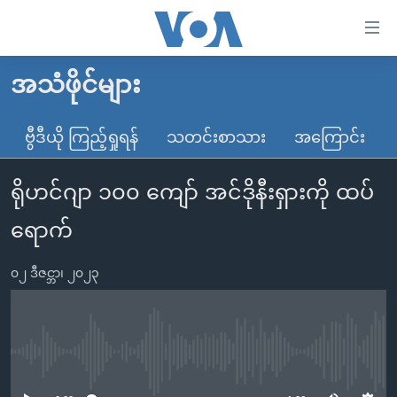
သုံး
ရ
လွယ်ကူ
အသံဖိုင်များ
မူလစာမျက်နှာ
စေ
မြန်မာ
ဗွီဒီယို ကြည့်ရှုရန်
သတင်းစာသား
အကြောင်း
သည့်
ကမ္ဘာ့သတင်းများ
Link
ရိုဟင်ဂျာ ၁၀၀ ကျော် အင်ဒိုနီးရှားကို ထပ်
ဗွီဒီယို
နိုင်ငံတကာ
များ
သတင်းလွတ်လပ်ခွင့်
အမေရိကန်
ရောက်
ပင်မ
ရပ်ဝန်းတခု လမ်းတခု အလွန်
တရုတ်
အကြောင်းအရာ
၀၂ ဒီဇင္ဘာ၊ ၂၀၂၃
သို့
အင်္ဂလိပ်စာလေ့လာမယ်
အစ္စရေး-ပါလက်စတိုင်း
ကျော်
အပတ်စဉ်ကဏ္ဍများ
အမေရိကန်သုံးအီဒီယံ
ကြည့်
ရေဒီယိုနှင့်ရုပ်သံ အချက်အလက်များ
မကြေးမုံရဲ့ အင်္ဂလိပ်စာ
ရေဒီယို
ရန်
No media source currently available
ပင်မ
ရေဒီယို/တီဗွီအစီအစဉ်
ရုပ်ရှင်ထဲက အင်္ဂလိပ်စာ
တီဗွီ