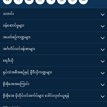
သတင်း
၀န်ဆောင်မှုများ
အပတ်စဉ်ကဏ္ဍများ
အင်္ဂလိပ်သင်ခန်းစာများ
ရေဒီယို
ရုပ်သံအစီအစဉ်နှင့် ဗွီဒီယိုကဏ္ဍများ
ဗွီအိုအေအကြောင်း
ဗွီအိုအေ မိုဘိုင်းလ်အက်ပ်များ ဒေါင်းလုတ်ယူရန်