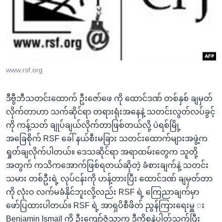
အ
သုတပဒေသာ အင်္ဂလိပ်စာ
ညွန်း
Learning English
စာမျက်နှာ
သို့
ဗွီအိုအေ လူမှုကွန်ယက်များ
ကျော်
ကြည့်
www.rsf.org
ရန်
ဘာသာစကားများ
ရှာဖွေ
ဒီဗွီဘီသတင်းထောက် ဦးဇော်ဖေ ကို ထောင်ဒဏ် တစ်နှစ် ချမှတ်
ရန်
လိုက်တာဟာ သက်ဆိုင်ရာ တရားရုံးအနေနဲ့ သတင်းလွတ်လပ်ခွင့်
နေရာ
ကို ကန့်သတ် ချုပ်ချယ်လိုက်တာဖြစ်တယ်လို့ ပဲရစ်မြို့
သို့
အခြေစိုက် RSF ခေါ် နယ်စီးမခြား သတင်းထောက်များအဖွဲ့က
ကျော်
ရှုတ်ချလိုက်ပါတယ်။ ဒေသဆိုင်ရာ အရာထမ်းတွေက သူတို့
ရန်
အတွက် ကသိကအောက်ဖြစ်ရတယ်ဆိုတဲ့ ခံစားချက်နဲ့ သတင်း
သမား တစ်ဦးရဲ့ လုပ်ငန်းကို ဟန့်တားပြီး ထောင်ဒဏ် ချမှတ်တာ
ကို လုံးဝ လက်မခံနိုင်ဘူးလို့လည်း RSF ရဲ့ ကြေညာချက်မှာ
ဖော်ပြထားပါတယ်။ RSF ရဲ့ အာရှပိစီဖိတ် ညွန်ကြားရေးမှူ း
Benjamin Ismaïl ကို ဦးကျော်ဇံသာက ဒီကိစ္စနဲ့ပါတ်သက်ပြီး