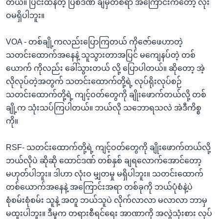
တယ်။ ပြင်းထန်တဲ့ ပြစ်ဒဏ် ချမှတ်စရာ အကြောင်းကတော့ လုံး
ဝမရှိပါဘူး။
VOA - တစ်ချို့ကလည်းပြောကြတယ် ကိုဇော်ဖေဟာတဲ့
သတင်းထောက်အနေနဲ့ သူသွားတာအပြင် မကျေနပ်တဲ့ တစ်
ယောက် ကိုလည်း ခေါ်သွားတယ် လို့ ပြောပါတယ်။ ဆိုတော့ အဲ့
လိုလုပ်တဲ့အတွက် သတင်းထောက်တို့ရဲ့ လုပ်ရိုးလုပ်စဉ်
သတင်းထောက်တို့ရဲ့ ကျင့်ဝတ်တွေကို ချိုးဖောက်တယ်လို့ တစ်
ချို့က သုံးသပ်ကြပါတယ်။ ဘယ်လို သဘောရသလဲ အဲဒီကိစ္စ
ကို။
RSF- သတင်းထောက်တို့ရဲ့ ကျင့်ဝတ်တွေကို ချိုးဖောက်တယ်လို့
ဘယ်လိုပဲ ဆိုဆို ထောင်ဒဏ် တစ်နှစ် ချရလောက်အောင်တော့
မဟုတ်ပါဘူး။ ဒါဟာ လုံးဝ မျှတမှု မရှိပါဘူး။ သတင်းထောက်
တစ်ယောက်အနေနဲ့ အကြောင်းအရာ တစ်ခုကို ဘယ်ပုံစံနဲ့ပဲ
စုံစမ်းစုံစမ်း သူနဲ့ အတူ ဘယ်သူပဲ လိုက်လာလာ မလာလာ ဘာမှ
မထူးပါဘူး။ ဒီမှုက တရားစီရင်ရေး အာဏာကို အလွဲသုံးစား လုပ်