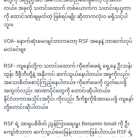
တယ်။ အခုလို သတင်းထောက် တစ်ယောက်က သတင်းရယူတာ
ကို ထောင်ဒဏ်ချမှတ်တဲ့ ဖြစ်ရပ်မျိုး ဆိုတာကလုံးဝ မရှိသင့်ပါ
ဘူး။
VOA- နောက်ဆုံးမေးချင်တာကတော့ RSF အနေနဲ့ ဘာဆက်လုပ်
မလဲခင်ဗျ။
RSF- ကျနော်တို့က သတင်းထောက် ကိုဇော်ဖေရဲ့ ရှေ့နေ ဦးသန်း
ထွန်း ဒီဗွီဘီတို့နဲ့ အနီးကပ် ဆက်သွယ်နေပါတယ်။ အမှုကိုလည်း
အသေးစိတ်စောင့်ကြည့်နေပါတယ်။ ကိုဇော်ဖေကို လွှတ်ပေးဖို့
အတွက်လည်း အာဏာပိုင်တွေကို တောင်းဆိုပါတယ်။
နိုင်ငံတကာအသိုင်းအဝိုင်း ကိုလည်း ဒီကိစ္စကိုဖိအားပေးဖို့ ကျနော်
တို့တောင်းဆိုပါတယ်။
RSF ရဲ့ အာရှပစိဖိတ် ညွန်ကြားရေးမှူး Benjamin Ismaïl ကို ဦး
ကျော်ဇံသာက ဆက်သွယ်မေးမြန်းထားတာဖြစ်ပါတယ်။ RSF ရဲ့