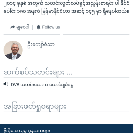
၂၀၁၄ ခုနှစ် အတွက် သတင်းလွတ်လပ်ခွင့်အညွန်းစာရင်း ပါ နိုင်ငံ
ပေါင်း ၁၈၀ အနက် မြန်မာနိုင်ငံဟာ အဆင့် ၁၄၅ မှာ ရှိနေပါတယ်။
မျှဝေပါ
Follow us
ဦးကျော်ဇံသာ
ဆက်စပ်သတင်းများ ...
DVB သတင်းထောက် ထောင်ချခံရမှု
အခြားဖတ်ရှုစရာများ
ဗွီအိုအေ လူမှုကွန်ယက်များ