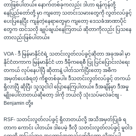
တာဖြစ်ပါတယ်။ နောက်တစ်ခုကလည်း ဒါဟာ ရန်ကုန်တို့
နေပြည်တော်တို့ မှာ ကျတော့ သတင်းသမားတွေကို လွတ်လပ်ခွင့်
ပေးပြနေပြီး ကျန်တဲ့နေရာတွေမှာ ကျတော့ ဒေသခံအာဏာပိုင်
တွေက ထင်သလို ချုပ်ချယ်နေကြတယ် ဆိုတာကိုလည်း ပြသနေ
တာလည်းဖြစ်ပါတယ်။
VOA - ဒီ မြန်မာနိုင်ငံရဲ့ သတင်းလွတ်လပ်ခွင့်ဆိုတာ အခုအခါ မှာ
နိုင်ငံတကာက မြန်မာနိုင်ငံ ဟာ ဒီမိုကရေစီ ပြု ပြင်ပြောင်းလဲရေး
တကယ် လုပ်နေပါပြီ ဆိုတာနဲ့ ပါတ်သက်ပြီးတော့ အဓိက
အမှတ်ပေးခံရတဲ့ ကိစ္စတစ်ခုပါ။ ဒီသတင်းလွတ်လပ်ခွင့် တကယ်
ရှိလာပြီ ဆိုပြီး သူသူငါငါ ပြောနေကြပါတယ်။ ဒီအချိန်မှာ ဒီအမှု
မျိုးပေါ်လာတယ်ဆိုတော့ ဒါကို ဘယ်လို သုံးသပ်မလဲခင်ဗျ -
Benjamin တို့။
RSF- သတင်းလွတ်လပ်ခွင့် ရှိလာတယ်လို့ အသိအမှတ်ပြုခံ ရ
တာက ကောင်း ပါတယ်။ ဒါပေမဲ့ ဒီလို သတင်းလွတ်လပ်ခွင့် မူဝါဒ
တွေကို အပြည့်အဝ အကောင်အထည်ဖော်ဖို့တော့ လိုအပ်ပါ