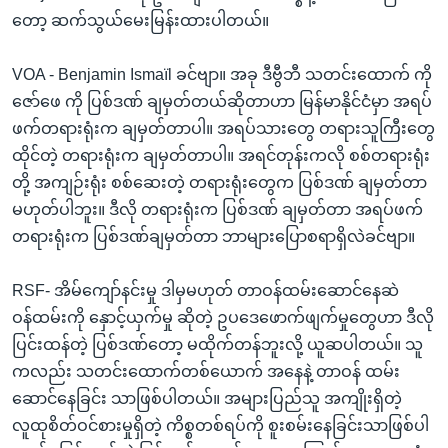
တော့ ဆက်သွယ်မေးမြန်းထားပါတယ်။
VOA - Benjamin Ismaïl ခင်ဗျာ။ အခု ဒီဗွီဘီ သတင်းထောက် ကို
ဇော်ဖေ ကို ပြစ်ဒဏ် ချမှတ်တယ်ဆိုတာဟာ မြန်မာနိုင်ငံမှာ အရပ်
ဖက်တရားရုံးက ချမှတ်တာပါ။ အရပ်သားတွေ တရားသူကြီးတွေ
ထိုင်တဲ့ တရားရုံးက ချမှတ်တာပါ။ အရင်တုန်းကလို စစ်တရားရုံး
တို့ အကျဉ်းရုံး စစ်ဆေးတဲ့ တရားရုံးတွေက ပြစ်ဒဏ် ချမှတ်တာ
မဟုတ်ပါဘူး။ ဒီလို တရားရုံးက ပြစ်ဒဏ် ချမှတ်တာ အရပ်ဖက်
တရားရုံးက ပြစ်ဒဏ်ချမှတ်တာ ဘာများပြောစရာရှိလဲခင်ဗျာ။
RSF- အိမ်ကျော်နင်းမှု ဒါမှမဟုတ် တာဝန်ထမ်းဆောင်နေဆဲ
ဝန်ထမ်းကို နှောင့်ယှက်မှု ဆိုတဲ့ ဥပဒေဖောက်ဖျက်မှုတွေဟာ ဒီလို
ပြင်းထန်တဲ့ ပြစ်ဒဏ်တော့ မထိုက်တန်ဘူးလို့ ယူဆပါတယ်။ သူ
ကလည်း သတင်းထောက်တစ်ယောက် အနေနဲ့ တာဝန် ထမ်း
ဆောင်နေခြင်း သာဖြစ်ပါတယ်။ အများပြည်သူ အကျိုးရှိတဲ့
လူထုစိတ်ဝင်စားမှုရှိတဲ့ ကိစ္စတစ်ရပ်ကို စူးစမ်းနေခြင်းသာဖြစ်ပါ