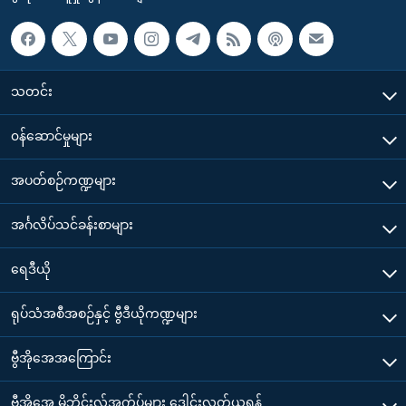
သတင်း
၀န်ဆောင်မှုများ
အပတ်စဉ်ကဏ္ဍများ
အင်္ဂလိပ်သင်ခန်းစာများ
ရေဒီယို
ရုပ်သံအစီအစဉ်နှင့် ဗွီဒီယိုကဏ္ဍများ
ဗွီအိုအေအကြောင်း
ဗွီအိုအေ မိုဘိုင်းလ်အက်ပ်များ ဒေါင်းလုတ်ယူရန်