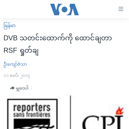
သုံး
ရ
လွယ်ကူ
မြန်မာ
မူလစာမျက်နှာ
စေ
DVB သတင်းထောက်ကို ထောင်ချတာ
မြန်မာ
သည့်
RSF ရှုတ်ချ
ကမ္ဘာ့သတင်းများ
Link
ဗွီဒီယို
နိုင်ငံတကာ
ဦးကျော်ဇံသာ
များ
သတင်းလွတ်လပ်ခွင့်
အမေရိကန်
၁၁ ဧၿပီ၊ ၂၀၁၄
ပင်မ
ရပ်ဝန်းတခု လမ်းတခု အလွန်
တရုတ်
အကြောင်းအရာ
မျှဝေပါ
သို့
အင်္ဂလိပ်စာလေ့လာမယ်
အစ္စရေး-ပါလက်စတိုင်း
ကျော်
အပတ်စဉ်ကဏ္ဍများ
အမေရိကန်သုံးအီဒီယံ
ကြည့်
ရေဒီယိုနှင့်ရုပ်သံ အချက်အလက်များ
မကြေးမုံရဲ့ အင်္ဂလိပ်စာ
ရေဒီယို
ရန်
ပင်မ
ရေဒီယို/တီဗွီအစီအစဉ်
ရုပ်ရှင်ထဲက အင်္ဂလိပ်စာ
တီဗွီ