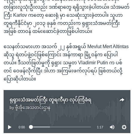
တခြားလူသုံးဦးလည်း ဒဏ်ရာတွေ ရရှိသွားခဲ့ပါတယ်။ သံအမတ်
ကြီး Karlov ကတော့ ဆေးရုံ မှာ သေဆုံးသွားခဲ့တာပါ။ သူဟာ
တူရကီနိုင်ငံမှာ ၂၀၁၃ ခုနှစ် ကတည်းက ရုရှားသံအမတ်ကြီး
အဖြစ် တာဝန် ထမ်းဆောင်ခဲ့တာဖြစ်ပါတယ်။
သေနတ်သမားဟာ အသက် ၂၂ နှစ်အရွယ် Mevlut Mert Altintas
ဆိုသူ ရဲတပ်ဖွဲ့ဝင်ဖြစ်ကြောင်း အန်ကာရာ မြို့ဝန်က ပြောပါ
တယ်။ ဒီသတ်ဖြတ်မှုကို ရုရှား သမ္မတ Vladimir Putin က ပစ်
တင် ဝေဖန်လိုက်ပြီး ဒါဟာ အကြမ်းဖက်လုပ်ရပ် ဖြစ်တယ်လို့
ပြောဆိုပါတယ်။
ရုရှားသံအမတ်ကြီး တူရကီမှာ လုပ်ကြံခံရ
by
ဗွီအိုအေသတင်းဌာန
No media source currently available
0:00
1:17