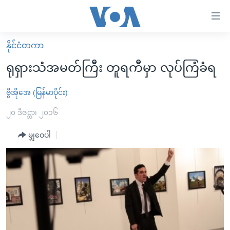
သုံး
ရ
လွယ်ကူ
နိုင်ငံတကာ
မူလစာမျက်နှာ
စေ
ရုရှားသံအမတ်ကြီး တူရကီမှာ လုပ်ကြံခံရ
မြန်မာ
သည့်
ကမ္ဘာ့သတင်းများ
ဗွီအိုအေ (မြန်မာပိုင်း)
Link
ဗွီဒီယို
နိုင်ငံတကာ
၂၀ ဒီဇင္ဘာ၊ ၂၀၁၆
များ
သတင်းလွတ်လပ်ခွင့်
အမေရိကန်
မျှဝေပါ
ပင်မ
ရပ်ဝန်းတခု လမ်းတခု အလွန်
တရုတ်
အကြောင်းအရာ
သို့
အင်္ဂလိပ်စာလေ့လာမယ်
အစ္စရေး-ပါလက်စတိုင်း
ကျော်
အပတ်စဉ်ကဏ္ဍများ
အမေရိကန်သုံးအီဒီယံ
ကြည့်
ရေဒီယိုနှင့်ရုပ်သံ အချက်အလက်များ
မကြေးမုံရဲ့ အင်္ဂလိပ်စာ
ရေဒီယို
ရန်
ပင်မ
ရေဒီယို/တီဗွီအစီအစဉ်
ရုပ်ရှင်ထဲက အင်္ဂလိပ်စာ
တီဗွီ