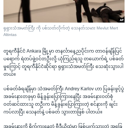
အ
သုတပဒေသာ အင်္ဂလိပ်စာ
ညွန်း
Learning English
စာမျက်နှာ
သို့
ဗွီအိုအေ လူမှုကွန်ယက်များ
ရုရှားသံအမတ်ကြီး ကို ပစ်သတ်လိုက်တဲ့ သေနတ်သမား Mevlut Mert
ကျော်
Altintas
ကြည့်
ရန်
တူရကီနိုင်ငံ Ankara မြို့မှာ တနင်္လာနေ့ညပိုင်းက တာဝန်ချိန်ပြင်
ဘာသာစကားများ
ရှာဖွေ
ပရောက် ရဲတပ်ဖွဲ့ဝင်တဦးလို့ ယုံကြည်ရသူ တယောက်ရဲ့ ပစ်ခတ်
ရန်
မှုကြောင့် တူရကီနိုင်ငံဆိုင်ရာ ရုရှားသံအမတ်ကြီး သေဆုံးသွားပါ
နေရာ
တယ်။
သို့
ကျော်
ပစ်ခတ်ခံရချိန်မှာ သံအမတ်ကြီး Andrey Karlov ဟာ ပြခန်းဖွင့်ပွဲ
ရန်
အခမ်းနားတခုမှာ မိန့်ခွန်းပြောကြားနေပြီး အခမ်းနားဝတ်စုံ
ဝတ်ဆင်ထားသူ တဦးက မိန့်ခွန်းပြောကြားတဲ့ စင်နားကို ချင်း
ကပ်လာပြီး သေနတ်နဲ့ ပစ်ခတ် သွားတာဖြစ် ပါတယ်။
အခမ်းနားကို ရိုက်ကူးနေတဲ့ ဗီဒီယိုထဲမှာ ဖြစ်ပျက်သွားတဲ့ အခြေ