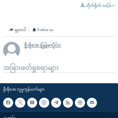
တိုက်ရိုက် လင့်ခ်
မျှဝေပါ
Follow us
ဗွီအိုအေ (မြန်မာပိုင်း)
အခြားဖတ်ရှုစရာများ
ဗွီအိုအေ လူမှုကွန်ယက်များ
သတင်း