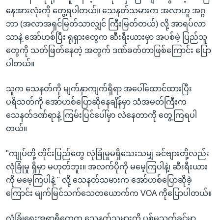
နေအားလုံးကို တွေ့ရပါတယ်။ သေနတ်သမားက အလာဟူ အဂ္ဂ
ဘာ (အလာအရှင်မြတ်သာလျှင် ကြီးမြတ်တယ်) လို့ အာရပ်လာ
သာနဲ့ အော်ဟစ်ပြီး ရုရှားတွေက ဆီးရီးယားမှာ အပစ်မဲ့ ပြည်သူ
တွေကို သတ်ဖြတ်နေတဲ့ အတွက် ဒဏ်ခတ်တာဖြစ်ကြောင်း ပြော
ပါတယ်။
သူက သေနတ်ကို မျက်နှာကျက်ရှိရာ အပေါ်ထောင်ထားပြီး
ပရိသတ်ကို အော်ဟစ်ပြောဆိုနေချိန်မှာ သံအမတ်ကြီးက
သေနတ်ဒဏ်ရာနဲ့ ကြမ်းပြင်ပေါ်မှာ လဲနေတာကို တွေ့ကြရပါ
တယ်။
"ကျုပ်တို့ တိုင်းပြည်တွေ လုံခြုံမှုမရှိသေးသမျှ ခင်ဗျားတို့လည်း
လုံခြုံမှု ရှိမှာ မဟုတ်ဘူး။ အလက်ပိုကို မမေ့ကြပါနဲ့၊ ဆီးရီးယား
ကို မမေ့ကြပါနဲ့ " လို့ သေနတ်သမားက အော်ဟစ်ပြောဆိုခဲ့
ကြောင်း မျက်မြင်သက်သေတယောက်က VOA ကိုပြောပါတယ်။
လုံခြုံရေးအရာရှိတွေက သေနတ်သမားကို ပစ်မသတ်ခင်မှာ