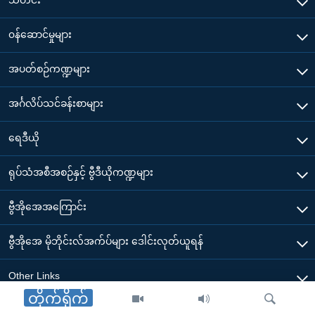
၀န်ဆောင်မှုများ
အပတ်စဉ်ကဏ္ဍများ
အင်္ဂလိပ်သင်ခန်းစာများ
ရေဒီယို
ရုပ်သံအစီအစဉ်နှင့် ဗွီဒီယိုကဏ္ဍများ
ဗွီအိုအေအကြောင်း
ဗွီအိုအေ မိုဘိုင်းလ်အက်ပ်များ ဒေါင်းလုတ်ယူရန်
Other Links
တိုက်ရိုက်