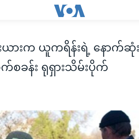
မီးယားက ယူကရိန်းရဲ့ နောက်ဆုံး
က်စခန်း ရုရှားသိမ်းပိုက်