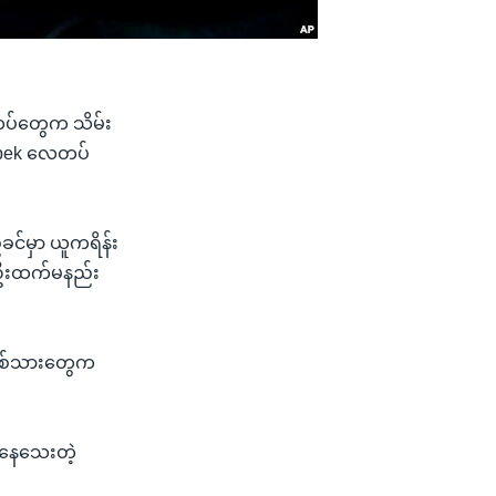
တပ်တွေက သိမ်း
elbek လေတပ်
ခင်မှာ ယူကရိန်း
စ်ဦးထက်မနည်း
းစစ်သားတွေက
်နေသေးတဲ့