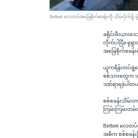
Belbek လေတပ်အခြေစိုက်စခန်းကို သိမ်းပိုက်ဖို့
ခရိုင်းမီးယားဒ
လိုက်ပါပြီ။ ရု
အခြေစိုက်စခန်းရ
ယူကရိန်းတပ်ဖွဲ
စစ်သားတွေက သူတ
ဒဏ်ရာရခဲ့ပါတယ
စစ်စခန်းသိမ်း
ကြမ်းကြမ်းတမ်း
Belbek လေတပ်စခ
အဓိက စစ်စခန်း