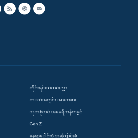
တိုင်းရင်းသတင်းလွှာ
တပတ်အတွင်း အားကစား
သုတစုံလင် အမေရိကန်တခွင်
Gen Z
နေရာပေါင်းစုံ အကြောင်းစုံ