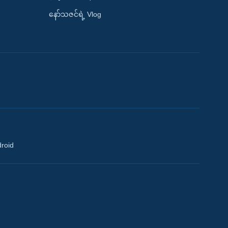
နော်သဇင်ရဲ့ Vlog
droid