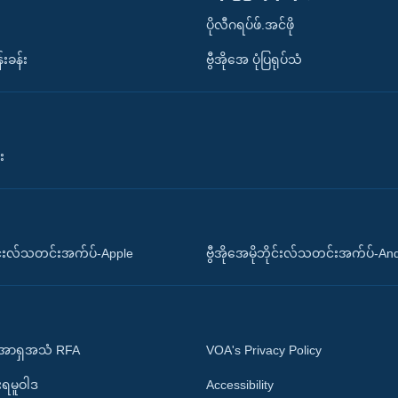
ပိုလီဂရပ်ဖ်.အင်ဖို
်းခန်း
ဗွီအိုအေ ပုံပြရုပ်သံ
း
ိုင်းလ်သတင်းအက်ပ်-Apple
ဗွီအိုအေမိုဘိုင်းလ်သတင်းအက်ပ်-An
 အာရှအသံ RFA
VOA's Privacy Policy
ုးရမူဝါဒ
Accessibility