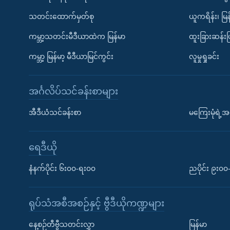
သတင်းထောက်မှတ်စု
ယူကရိန်း၊ မြန
ကမ္ဘာ့သတင်းမီဒီယာထဲက မြန်မာ
ထူးခြားဆန်း
ကမ္ဘာ့ မြန်မာ့ မီဒီယာမြင်ကွင်း
လူမှုရှုခင်း
အင်္ဂလိပ်သင်ခန်းစာများ
အီဒီယံသင်ခန်းစာ
မကြေးမုံရဲ့အင
ရေဒီယို
နံနက်ပိုင်း ၆း၀၀-ရး၀၀
ညပိုင်း ၉း၀
ရုပ်သံအစီအစဉ်နှင့် ဗွီဒီယိုကဏ္ဍများ
နေ့စဉ်တီဗွီသတင်းလွှာ
မြန်မာ