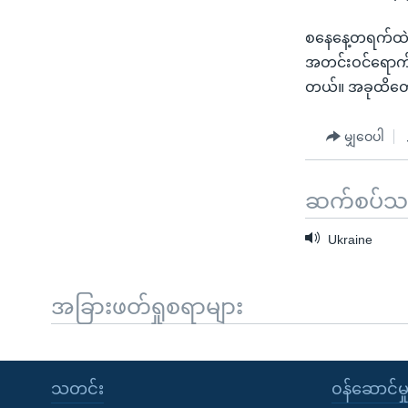
စနေနေ့တရက်ထဲမှ
အတင်းဝင်ရောက်ဖိ
တယ်။ အခုထိတော့
မျှဝေပါ
ဆက်စပ်သတင
Ukraine
အခြားဖတ်ရှုစရာများ
သတင်း
၀န်ဆောင်မှ