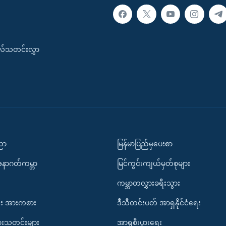
းလ်သတင်းလွှာ
ပညာ
မြန်မာပြည်မှပေးစာ
အနာဂတ်ကမ္ဘာ
မြင်ကွင်းကျယ်မှတ်စုများ
ကမ္ဘာတလွှားခရီးသွား
း အားကစား
ဒီသီတင်းပတ် အာရှနိုင်ငံရေး
ားသတင်းများ
အာရှစီးပွားရေး