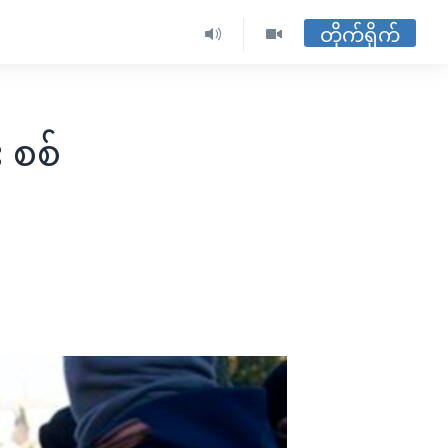
တိုက်ရိုက်
 စစ်