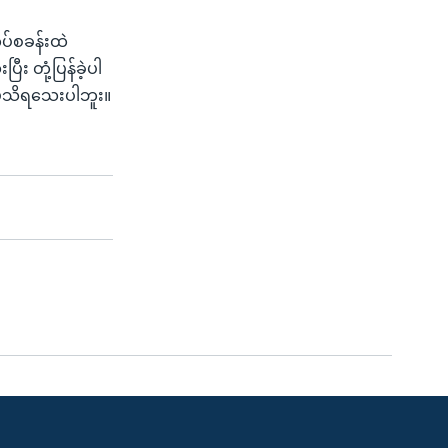
ပ်စခန်းထဲ
း တုံ့ပြန်ခဲ့ပါ
 မသိရသေးပါဘူး။