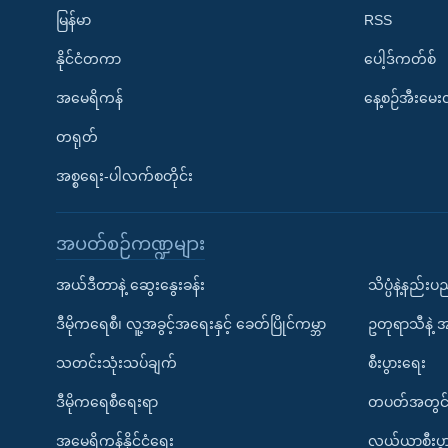
မြန်မာ
RSS
နိုင်ငံတကာ
ပေါ့ဒ်ကတ်စ်
အမေရိကန်
နေ့စဉ်အီးမေ
တရုတ်
အစ္စရေး-ပါလက်စတိုင်း
အပတ်စဉ်ကဏ္ဍများ
အယ်ဒီတာနဲ့ ဆွေးနွေးခန်း
သိပ္ပံနဲ့နည်း
ဒီမိုကရေစီ၊ လူ့အခွင့်အရေးနှင့် ခေတ်ပြိုင်ကမ္ဘာ
ဥတုရာသီနဲ့ 
သတင်းသုံးသပ်ချက်
စီးပွားရေး
ဒီမိုကရေစီရေးရာ
တပတ်အတွင်
အမေရိကန်နိုင်ငံရေး
လယ်ယာစီးပွ