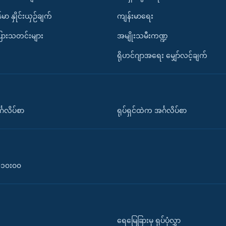
်မာ နှိုင်းယှဉ်ချက်
ကျန်းမာရေး
ပြားသတင်းများ
အမျိုးသမီးကဏ္ဍ
ရိုဟင်ဂျာအရေး မျှော်လင့်ချက်
်္ဂလိပ်စာ
ရုပ်ရှင်ထဲက အင်္ဂလိပ်စာ
၀-၁၀း၀၀
ရေမြေခြားမှ ရုပ်ပုံလွှာ