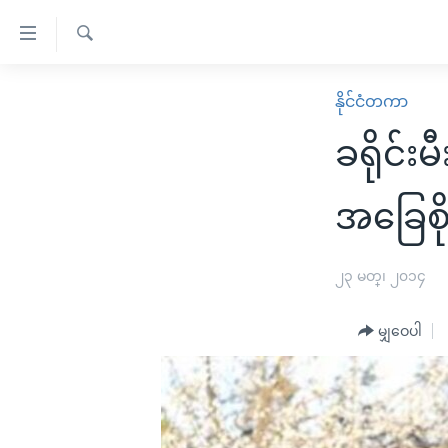
သုံး
ရ
ရှာဖွေ
လွယ်ကူ
မူလစာမျက်နှာ
နိုင်ငံတကာ
ရ
စေ
မြန်မာ
လာ
ခရိုင်း
သည့်
ဒ်
ကမ္ဘာ့သတင်းများ
Link
ဗွီဒီယို
နိုင်ငံတကာ
အခြေစို
များ
သတင်းလွတ်လပ်ခွင့်
အမေရိကန်
ပင်မ
ရပ်ဝန်းတခု လမ်းတခု အလွန်
တရုတ်
၂၃ မတ္၊ ၂၀၁၄
အကြောင်းအရာ
အင်္ဂလိပ်စာလေ့လာမယ်
အစ္စရေး-ပါလက်စတိုင်း
သို့
မျှဝေပါ
အပတ်စဉ်ကဏ္ဍများ
အမေရိကန်သုံးအီဒီယံ
ကျော်
ကြည့်
ရေဒီယိုနှင့်ရုပ်သံ အချက်အလက်များ
မကြေးမုံရဲ့ အင်္ဂလိပ်စာ
ရေဒီယို
ရန်
ရေဒီယို/တီဗွီအစီအစဉ်
ရုပ်ရှင်ထဲက အင်္ဂလိပ်စာ
တီဗွီ
ပင်မ