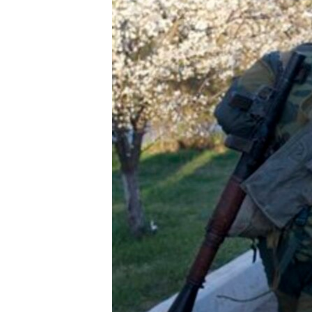
သုတပဒေသာ အင်္ဂလိပ်စာ
အ
ညွန်း
စာမျက်နှာ
သို့
ကျော်
ကြည့်
ရန်
ရှာဖွေ
ရန်
နေရာ
သို့
ကျော်
ရန်