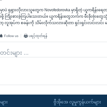
ာပဲ ရုရှားလိုလားသူတွေက Novofedorovka မှာရှိတဲ့ ယူကရိန်းရေတ
ု့ ကြိုးစားခဲ့ကြပါသေးတယ်။ ယူကရိန်းတွေဘက်က မီးခိုးဗုံးတွေသုံးပြီ
 လူအုပ်က စခန်းကို သိမ်းလိုက်သလားဆိုတာ ရှင်းရှင်းလင်းလင်း
Follow us
ပရင့်ထုတ်ရန်
်းများ ...
ုများ
ဗွီအိုအေ လူမှုကွန်ယက်များ