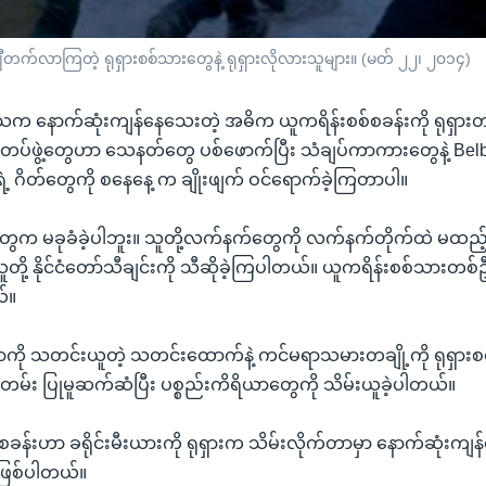
 ချီတက်လာကြတဲ့ ရုရှားစစ်သားတွေနဲ့ ရုရှားလိုလားသူများ။ (မတ် ၂၂၊ ၂၀၁၄)
ေသက နောက်ဆုံးကျန်နေသေးတဲ့ အဓိက ယူကရိန်းစစ်စခန်းကို ရုရှား
ရှားတပ်ဖွဲ့တွေဟာ သေနတ်တွေ ပစ်ဖောက်ပြီး သံချပ်ကာကားတွေနဲ့ B
ဲ့ ဂိတ်တွေကို စနေနေ့ က ချိုးဖျက် ဝင်ရောက်ခဲ့ကြတာပါ။
့တွေက မခုခံခဲ့ပါဘူး။ သူတို့လက်နက်တွေကို လက်နက်တိုက်ထဲ မထည့်
ို့ နိုင်ငံတော်သီချင်းကို သီဆိုခဲ့ကြပါတယ်။ ယူကရိန်းစစ်သားတ
်။
တာကို သတင်းယူတဲ့ သတင်းထောက်နဲ့ ကင်မရာသမားတချို့ကို ရုရှာ
တမ်း ပြုမူဆက်ဆံပြီး ပစ္စည်းကိရိယာတွေကို သိမ်းယူခဲ့ပါတယ်။
န်းဟာ ခရိုင်းမီးယားကို ရုရှားက သိမ်းလိုက်တာမှာ နောက်ဆုံးကျန
ဖြစ်ပါတယ်။