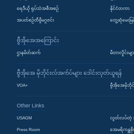
ရေဒီယို ရုပ်သံအစီအစဉ်
နိုင်ငံတကာ
အပတ်စဉ်တီဗွီမဂ္ဂဇင်း
တွေ့ဆုံမေးမြန
ဗွီအိုအေအကြောင်း
ဌာနမိတ်ဆက်
မီတာလှိုင်းမျာ
ဗွီအိုအေ မိုဘိုင်းလ်အက်ပ်များ ဒေါင်းလုတ်ယူရန်
Learning English
VOA+
ဗွီအိုအေမိုဘ
ဗွီအိုအေ လူမှုကွန်ယက်များ
Other Links
USAGM
လွတ်လပ်တဲ့
Press Room
အေမရိကန္အစိ
ဘာသာစကားများ