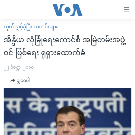
သုံး
ရ
လွယ်ကူ
ထုတ်လွှင့်ခဲ့ပြီး သတင်းများ
မူလစာမျက်နှာ
စေ
အိန္ဒိယ လုံခြုံရေးကောင်စီ အမြဲတမ်းအဖွဲ့
မြန်မာ
သည့်
ဝင် ဖြစ်ရေး ရုရှားထောက်ခံ
ကမ္ဘာ့သတင်းများ
Link
ဗွီဒီယို
နိုင်ငံတကာ
၂၂ ဒီဇင္ဘာ၊ ၂၀၁၀
များ
သတင်းလွတ်လပ်ခွင့်
အမေရိကန်
ပင်မ
မျှဝေပါ
ရပ်ဝန်းတခု လမ်းတခု အလွန်
တရုတ်
အကြောင်းအရာ
သို့
အင်္ဂလိပ်စာလေ့လာမယ်
အစ္စရေး-ပါလက်စတိုင်း
ကျော်
အပတ်စဉ်ကဏ္ဍများ
အမေရိကန်သုံးအီဒီယံ
ကြည့်
ရေဒီယိုနှင့်ရုပ်သံ အချက်အလက်များ
မကြေးမုံရဲ့ အင်္ဂလိပ်စာ
ရေဒီယို
ရန်
ပင်မ
ရေဒီယို/တီဗွီအစီအစဉ်
ရုပ်ရှင်ထဲက အင်္ဂလိပ်စာ
တီဗွီ