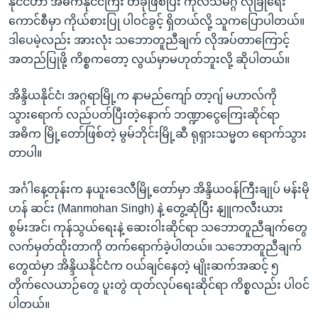
နိုင်ငံဟာ အဓိကနိုင်ငံကြီး တခုဖြစ်ပြီး ကုလသမဂ္ဂ လုံခြုံရေး
ကောင်စီမှာ ကိုယ်စားပြု ပါဝင်ခွင့် ရှိတယ်လို့ သူကပြောပါတယ်။
ဒါပေမဲ့လည်း အားလုံး သဘောတူညီချက် လိုအပ်တာကြောင့်
အတည်ပြုဖို့ ကိစ္စကတော့ လွယ်မှာမဟုတ်ဘူးလို့ ဆိုပါတယ်။
အိန္ဒိယနိုင်ငံ၊ အဂ္ဂရာမြို့က နာမည်ကျော် တာ့ဂျ် မဟာလ်ကို
သွားရောက် လည်ပတ်ပြီးတဲ့နောက် ဘဏ္ဍာငွေကြေးဆိုင်ရာ
အဓိက မြို့တော်ဖြစ်တဲ့ မွမ်ဘိုင်းမြို့ဆီ ရုရှားသမ္မတ ရောက်သွား
တာပါ။
အင်္ဂါနေ့တုန်းက နယူးဒေလီမြို့တော်မှာ အိန္ဒိယဝန်ကြီးချုပ် မန်းမို
ဟန် ဆင်း (Manmohan Singh) နဲ့ တွေ့ဆုံပြီး နျူကလီးယား
စွမ်းအင်၊ ကုန်သွယ်ရေးနဲ့ ဆေးဝါးဆိုင်ရာ သဘောတူညီချက်တွေ
လက်မှတ်ထိုးတာကို တက်ရောက်ခဲ့ပါတယ်။ သဘောတူညီချက်
တွေထဲမှာ အိန္ဒိယနိုင်ငံက ဝယ်ချင်နေတဲ့ မျိုးဆက်အဆင့် ၅
တိုက်လေယာဉ်တွေ ပူးတွဲ ထုတ်လုပ်ရေးဆိုင်ရာ ကိစ္စလည်း ပါဝင်
ပါတယ်။