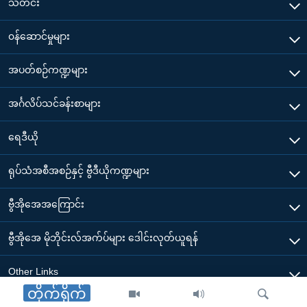
သတင်း
၀န်ဆောင်မှုများ
အပတ်စဉ်ကဏ္ဍများ
အင်္ဂလိပ်သင်ခန်းစာများ
ရေဒီယို
ရုပ်သံအစီအစဉ်နှင့် ဗွီဒီယိုကဏ္ဍများ
ဗွီအိုအေအကြောင်း
ဗွီအိုအေ မိုဘိုင်းလ်အက်ပ်များ ဒေါင်းလုတ်ယူရန်
Other Links
တိုက်ရိုက်