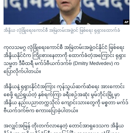
အ
သုတပဒေသာ အင်္ဂလိပ်စာ
ညွန်း
Learning English
စာမျက်နှာ
သို့
ဗွီအိုအေ လူမှုကွန်ယက်များ
အိန္ဒိယ လုံခြုံရေးကောင်စီ အမြဲတမ်းအဖွဲ့ဝင် ဖြစ်ရေး ရုရှားထောက်ခံ
ကျော်
ကြည့်
ကုလသမဂ္ဂ လုံခြုံရေးကောင်စီ အမြဲတမ်းအဖွဲ့ဝင်နိုင်ငံ ဖြစ်ရေး
ရန်
ဘာသာစကားများ
အိန္ဒိယနိုင်ငံက ကြိုးစားနေတာကို ထောက်ခံတဲ့အကြောင်း ရုရှား
ရှာဖွေ
သမ္မတ ဒီမီထရီ မက်ဒ်ဗီယက်ဒက်ဗ် (Dmitry Medvedev) က
ရန်
ပြောလိုက်ပါတယ်။
နေရာ
သို့
အိန္ဒိယနဲ့ ရုရှားနိုင်ငံအကြား ကုန်သွယ်ဆက်ဆံရေး အားကောင်း
ကျော်
စေဖို့ ရည်ရွယ်တဲ့ နှစ်ရက်ကြာ ခရီးစဉ်အဆုံး မွမ်ဘိုင်းမြို့မှာ
ရန်
အိန္ဒိယ နည်းပညာတက္ကသိုလ် ကျောင်းသားတွေကို မစ္စတာ မက်ဒ်
ဗီယက်ဒက်ဗ်က စကားပြောခဲ့ပါတယ်။
အလျှင်အမြန် တိုးတက်လာနေတဲ့ တောင်အာရှဒေသက အိန္ဒိယ