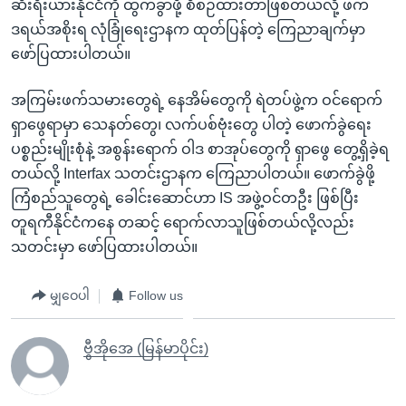
ဆီးရီးယားနိုင်ငံကို ထွက်ခွာဖို့ စီစဉ်ထားတာဖြစ်တယ်လို့ ဖက်
ဒရယ်အစိုးရ လုံခြုံရေးဌာနက ထုတ်ပြန်တဲ့ ကြေညာချက်မှာ
ဖော်ပြထားပါတယ်။
အကြမ်းဖက်သမားတွေရဲ့ နေအိမ်တွေကို ရဲတပ်ဖွဲ့က ဝင်ရောက်
ရှာဖွေရာမှာ သေနတ်တွေ၊ လက်ပစ်ဗုံးတွေ ပါတဲ့ ဖောက်ခွဲရေး
ပစ္စည်းမျိုးစုံနဲ့ အစွန်းရောက် ဝါဒ စာအုပ်တွေကို ရှာဖွေ တွေ့ရှိခဲ့ရ
တယ်လို့ Interfax သတင်းဌာနက ကြေညာပါတယ်။ ဖောက်ခွဲဖို့
ကြံစည်သူတွေရဲ့ ခေါင်းဆောင်ဟာ IS အဖွဲ့ဝင်တဦး ဖြစ်ပြီး
တူရကီနိုင်ငံကနေ တဆင့် ရောက်လာသူဖြစ်တယ်လို့လည်း
သတင်းမှာ ဖော်ပြထားပါတယ်။
မျှဝေပါ
Follow us
ဗွီအိုအေ (မြန်မာပိုင်း)