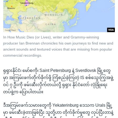
အ
သုတပဒေသာ အင်္ဂလိပ်စာ
ညွန်း
Learning English
စာမျက်နှာ
သို့
ဗွီအိုအေ လူမှုကွန်ယက်များ
ကျော်
ကြည့်
In How Music Dies (or Lives), writer and Grammy-winning
producer Ian Brennan chronicles his own journeys to find new and
ရန်
ဘာသာစကားများ
ancient sounds and textured voices that are missing from popular
ရှာဖွေ
commercial recordings.
ရန်
နေရာ
ရုရှားနိုင်ငံ၊ မော်စကို၊ Saint Petersburg နဲ့ Sverdlovsk မြို့တွေ
သို့
မှာ အကြမ်းဖက်တိုက်ခိုက်ဖို့ ကြံစည်ခဲ့ကြတဲ့ IS စစ်သွေးကြွအဖွဲ့
ကျော်
ဝင် ၇ ဦးကို ဖမ်းဆီးလိုက်တယ်လို့ ရုရှား နိုင်ငံတော် လုံခြုံရေး
ရန်
တပ်ဖွဲ့က ပြောပါတယ်။
ဒီအကြမ်းဖက်သမားတွေကို Yekaterinburg ဒေသက Urals မြို့
မှာ ဖမ်းဆီးခဲ့တာဖြစ်ပြီး သူတို့ဟာ တိုက်ခိုက်မှုတွေ လုပ်ပြီးတာနဲ့