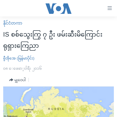
သုံး
ရ
လွယ်ကူ
နိုင်ငံတကာ
မူလစာမျက်နှာ
စေ
IS စစ်သွေးကြွ ၇ ဦး ဖမ်းဆီးမိကြောင်း
မြန်မာ
သည့်
ရုရှားကြေညာ
ကမ္ဘာ့သတင်းများ
Link
ဗွီဒီယို
နိုင်ငံတကာ
ဗွီအိုအေ (မြန်မာပိုင်း)
များ
သတင်းလွတ်လပ်ခွင့်
အမေရိကန်
၀၈ ေဖေဖာ္၀ါရီ၊ ၂၀၁၆
ပင်မ
ရပ်ဝန်းတခု လမ်းတခု အလွန်
တရုတ်
အကြောင်းအရာ
မျှဝေပါ
သို့
အင်္ဂလိပ်စာလေ့လာမယ်
အစ္စရေး-ပါလက်စတိုင်း
ကျော်
အပတ်စဉ်ကဏ္ဍများ
အမေရိကန်သုံးအီဒီယံ
ကြည့်
ရေဒီယိုနှင့်ရုပ်သံ အချက်အလက်များ
မကြေးမုံရဲ့ အင်္ဂလိပ်စာ
ရေဒီယို
ရန်
ပင်မ
ရေဒီယို/တီဗွီအစီအစဉ်
ရုပ်ရှင်ထဲက အင်္ဂလိပ်စာ
တီဗွီ