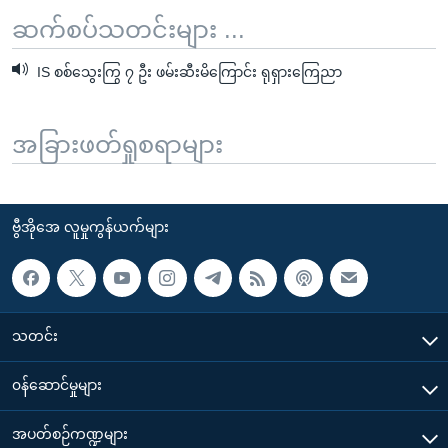
ဆက်စပ်သတင်းများ ...
IS စစ်သွေးကြွ ၇ ဦး ဖမ်းဆီးမိကြောင်း ရုရှားကြေညာ
အခြားဖတ်ရှုစရာများ
ဗွီအိုအေ လူမှုကွန်ယက်များ
သတင်း
၀န်ဆောင်မှုများ
အပတ်စဉ်ကဏ္ဍများ