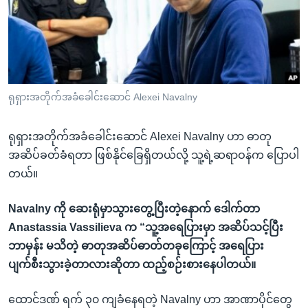
အ
သုတပဒေသာ အင်္ဂလိပ်စာ
ညွန်း
Learning English
စာမျက်နှာ
သို့
ဗွီအိုအေ လူမှုကွန်ယက်များ
ကျော်
ကြည့်
ရုရှားအတိုက်အခံခေါင်းဆောင် Alexei Navalny
ရန်
ဘာသာစကားများ
ရှာဖွေ
ရုရှားအတိုက်အခံခေါင်းဆောင် Alexei Navalny ဟာ ဓာတု
ရန်
အဆိပ်ခတ်ခံရတာ ဖြစ်နိုင်ခြေရှိတယ်လို့ သူ့ရဲ့ဆရာဝန်က ပြောပါ
နေရာ
တယ်။
သို့
ကျော်
Navalny ကို ဆေးရုံမှာသွားတွေ့ပြီးတဲ့နောက် ဒေါက်တာ
ရန်
Anastassia Vassilieva က “သူ့အရေပြားမှာ အဆိပ်သင့်ပြီး
ဘာမှန်း မသိတဲ့ ဓာတုအဆိပ်ဓာတ်တခုကြောင့် အရေပြား
ပျက်စီးသွားခဲ့တာလားဆိုတာ ထည့်စဉ်းစားနေပါတယ်။
ထောင်ဒဏ် ရက် ၃၀ ကျခံနေရတဲ့ Navalny ဟာ အာဏာပိုင်တွေ