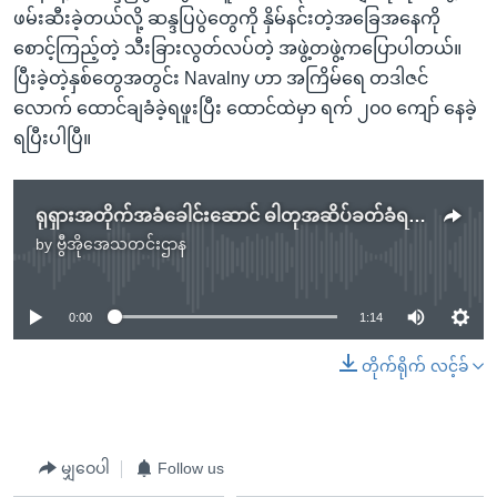
ဖမ်းဆီးခဲ့တယ်လို့ ဆန္ဒပြပွဲတွေကို နှိမ်နင်းတဲ့အခြေအနေကို
စောင့်ကြည့်တဲ့ သီးခြားလွတ်လပ်တဲ့ အဖွဲ့တဖွဲ့ကပြောပါတယ်။
ပြီးခဲ့တဲ့နှစ်တွေအတွင်း Navalny ဟာ အကြိမ်ရေ တဒါဇင်
လောက် ထောင်ချခံခဲ့ရဖူးပြီး ထောင်ထဲမှာ ရက် ၂၀၀ ကျော် နေခဲ့
ရပြီးပါပြီ။
ရုရှားအတိုက်အခံခေါင်းဆောင် ဓါတုအဆိပ်ခတ်ခံရချေရှိ
by
ဗွီအိုအေသတင်းဌာန
No media source currently available
0:00
1:14
တိုက်ရိုက် လင့်ခ်
မျှဝေပါ
Follow us