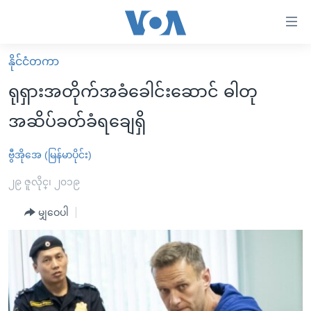
သုံး
ရ
လွယ်ကူ
နိုင်ငံတကာ
မူလစာမျက်နှာ
စေ
ရုရှားအတိုက်အခံခေါင်းဆောင် ဓါတု
မြန်မာ
သည့်
အဆိပ်ခတ်ခံရချေရှိ
ကမ္ဘာ့သတင်းများ
Link
ဗွီဒီယို
နိုင်ငံတကာ
ဗွီအိုအေ (မြန်မာပိုင်း)
များ
သတင်းလွတ်လပ်ခွင့်
အမေရိကန်
၂၉ ဇူလိုင္၊ ၂၀၁၉
ပင်မ
ရပ်ဝန်းတခု လမ်းတခု အလွန်
တရုတ်
အကြောင်းအရာ
မျှဝေပါ
သို့
အင်္ဂလိပ်စာလေ့လာမယ်
အစ္စရေး-ပါလက်စတိုင်း
ကျော်
အပတ်စဉ်ကဏ္ဍများ
အမေရိကန်သုံးအီဒီယံ
ကြည့်
ရေဒီယိုနှင့်ရုပ်သံ အချက်အလက်များ
မကြေးမုံရဲ့ အင်္ဂလိပ်စာ
ရေဒီယို
ရန်
ပင်မ
ရေဒီယို/တီဗွီအစီအစဉ်
ရုပ်ရှင်ထဲက အင်္ဂလိပ်စာ
တီဗွီ