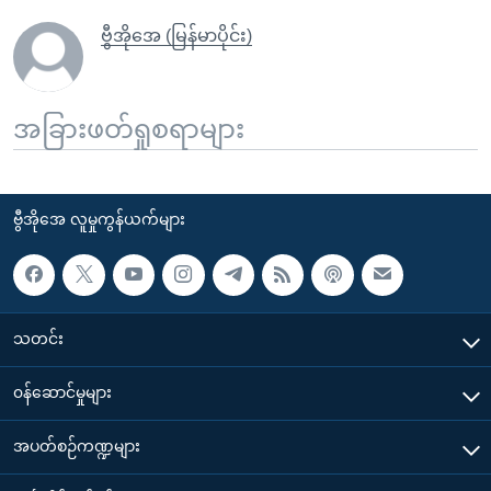
ဗွီအိုအေ (မြန်မာပိုင်း)
အခြားဖတ်ရှုစရာများ
ဗွီအိုအေ လူမှုကွန်ယက်များ
သတင်း
၀န်ဆောင်မှုများ
အပတ်စဉ်ကဏ္ဍများ