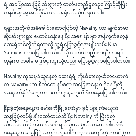
ရဲ့ အပြောအားဖြင့် ဆိုးရွားတဲ့ ဓာတ်မတည့်မှုတခုကြောင့်ဆိုပြီး
တနင်္ဂနွေနေ့မနက်ပိုင်းက ဆေးရုံတင်လိုက်ရတာပါ။
ရုရှားအတိုက်အခံခေါင်းဆောင်ဖြစ်တဲ့ Navalny ဟာ မျက်နှာမှာ
ဆိုးဆိုးရွားရွား ယောင်ယန်းနေပြီး အရေပြားမှာ အနီကွက်တွေနဲ့
ဆေးရုံတင်လိုက်ရတာလို့ သူ့ရဲ့ပြောခွင့်ရအမျိုးသမီး Kira
Yarmyush ကပြောပါတယ်။ ဒီလို ဓာတ်မတည့်တာမျိုး အရင်
တုန်းက တခါမှ မဖြစ်ဖူးဘူးလို့လည်း ပြောခွင့်ရကပြောပါတယ်။
Navalny ကုသမှုခံယူနေတဲ့ ဆေးရုံရဲ့ ကိုယ်စားလှယ်တယောက်
က Navalny ဟာ စိတ်ကျေနပ်စရာ အခြေအနေမှာ ရှိနေပြီလို့
အနောက်နိုင်ငံတွေက သတင်းဌာနတွေကို ဒီကနေ့ပြောပါတယ်။
ပြီးခဲ့တဲ့စနေနေ့က မော်စကိုမြို့တော်မှာ ခွင့်ပြုချက်မယူဘဲ
ဆန္ဒပြပွဲလုပ်ဖို့ နှိုးဆော်တယ်ဆိုပြီး Navalny ကို ပြီးခဲ့တဲ့
သီတင်းပတ်မှာ ထောင်ဒဏ် ရက် ၃၀ ချမှတ်ထားတာပါ။ အဲဒီ
စနေနေ့က ဆန္ဒပြပွဲအတွင်း လူပေါင်း ၁၃၀၀ ကျော်ကို ရဲတပ်ဖွဲ့က