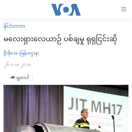
သုံး
ရ
လွယ်ကူ
နိုင်ငံတကာ
မူလစာမျက်နှာ
စေ
မလေးရှားလေယာဉ် ပစ်ချမှု ရုရှငြင်းဆို
မြန်မာ
သည့်
ကမ္ဘာ့သတင်းများ
ဗွီအိုအေ (မြန်မာဌာန)
Link
ဗွီဒီယို
နိုင်ငံတကာ
၂၆ ေမ၊ ၂၀၁၈
များ
သတင်းလွတ်လပ်ခွင့်
အမေရိကန်
မျှဝေပါ
ပင်မ
ရပ်ဝန်းတခု လမ်းတခု အလွန်
တရုတ်
အကြောင်းအရာ
သို့
အင်္ဂလိပ်စာလေ့လာမယ်
အစ္စရေး-ပါလက်စတိုင်း
ကျော်
အပတ်စဉ်ကဏ္ဍများ
အမေရိကန်သုံးအီဒီယံ
ကြည့်
ရေဒီယိုနှင့်ရုပ်သံ အချက်အလက်များ
မကြေးမုံရဲ့ အင်္ဂလိပ်စာ
ရေဒီယို
ရန်
ပင်မ
ရေဒီယို/တီဗွီအစီအစဉ်
ရုပ်ရှင်ထဲက အင်္ဂလိပ်စာ
တီဗွီ