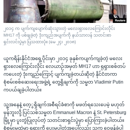
အ
သုတပဒေသာ အင်္ဂလိပ်စာ
ညွန်း
Learning English
စာမျက်နှာ
သို့
ဗွီအိုအေ လူမှုကွန်ယက်များ
၂၀၁၄ က ပျက်ကျပျောက်ဆုံးသွားတဲ့ မလေးရှားလေကြောင်းလိုင်း
ကျော်
MH17 ကို ပစ်ချခဲ့တဲ့ ဒုံးကျည်အပျက်ကို နယ်သာလန် သတင်းစာ
ကြည့်
ရှင်းလင်းပွဲမှာ ပြသထားပုံ။ (မေ ၂၄၊ ၂၀၁၈)
ရန်
ဘာသာစကားများ
ရှာဖွေ
ယူကရိန်းနိုင်ငံအရှေ့ပိုင်းမှာ ၂၀၁၄ ခုနှစ်ကပျက်ကျခဲ့တဲ့ မလေး
ရန်
ရှားလေကြောင်းလိုင်း လေယာဉ်အမှတ် MH17 ဟာ ရုရှားစစ်တပ်
နေရာ
ကပေးတဲ့ ဒုံးကျည်ကြောင့် ပျက်ကျခဲ့တယ်ဆိုတဲ့ နိုင်ငံတကာ
သို့
စုံစမ်းစစ်ဆေးရေးအဖွဲ့ရဲ့ တွေ့ရှိချက်ကို သမ္မတ Vladimir Putin
ကျော်
ကပယ်ချခဲ့ပါတယ်။
ရန်
သူ့အနေနဲ့ တေ့ွရှိချက်အစီရင်ခံစာကို မဖတ်ရသေးပေမဲ့ မဟုတ်
မှန်ဘူးလို့ ပြင်သစ်သမ္မတ Emmanuel Macron နဲ့ St. Petersburg
မြို့မှာ ပူးတွဲပြုလုပ်တဲ့ သတင်းစာရှင်းပွဲမှာ ပြောကြားခဲ့ပါတယ်။
စုံစမ်းမှုထဲမှာ ရုရှားကို ပေးမပါတဲ့အပေါ်လည်း သူက ဝေဖန်ခဲ့ပါ