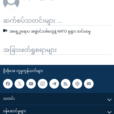
ဆက်စပ်သတင်းများ ...
အရှေ့ဥရောပ အဖွဲ့ဝင်သစ်တွေနဲ့ NATO ရုရှား တင်းမာမှု
အခြားဖတ်ရှုစရာများ
ဗွီအိုအေ လူမှုကွန်ယက်များ
သတင်း
၀န်ဆောင်မှုများ