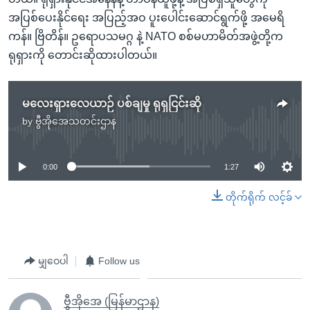
အပြစ်ပေးနိုင်ရေး အပြည့်အဝ ပူးပေါင်းဆောင်ရွက်ဖို့ အမေရိ
ကန်။ ဗြိတိန်။ ဥရောပသမဂ္ဂ နဲ့ NATO စစ်မဟာမိတ်အဖွဲ့တို့က
ရုရှားကို တောင်းဆိုထားပါတယ်။
မလေးရှားလေယာဉ် ပစ်ချမှု ရုရှငြင်းဆို
by
ဗွီအိုအေသတင်းဌာန
No media source currently available
0:00
1:27
တိုက်ရိုက် လင့်ခ်
မျှဝေပါ
Follow us
ဗွီအိုအေ (မြန်မာဌာန)