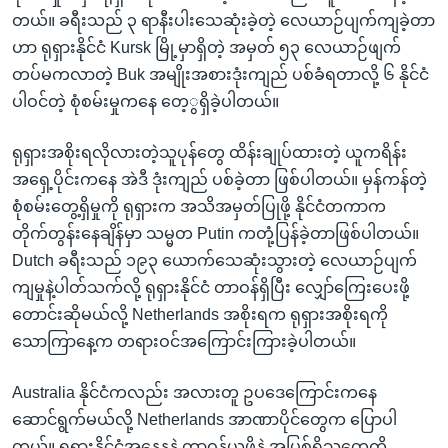
တယ်။ ခရီးသည် ၃ ရာနီးပါးသေဆုံးခဲ့တဲ့ လေယာဉ်ပျက်ကျခဲ့တာ
ဟာ ရုရှားနိုင်ငံ Kursk မြို့မှာရှိတဲ့ အမှတ် ၅၃ လေယာဉ်ဖျက်
တပ်မကလာတဲ့ Buk အမျိုးအစားဒုံးကျည် ပစ်ခံရတာလို့ ၆ နိုင်ငံ
ပါဝင်တဲ့ စုံစမ်းမှုကနေ တေ့ွရှိခဲ့ပါတယ်။
ရုရှားအစိုးရလိုလားတဲ့သူပုန်တွေ ထိန်းချုပ်ထားတဲ့ ယူကရိန်း
အရှေ့ပိုင်းကနေ အဲဒီ ဒုံးကျည် ပစ်ခဲ့တာ ဖြစ်ပါတယ်။ မှန်ကန်တဲ့
စုံစမ်းတွေ့ရှိမှုကို ရုရှားက အသိအမှတ်ပြုဖို့ နိုင်ငံတကာက
တိုက်တွန်းနေချိန်မှာ သမ္မတ Putin ကတုံ့ပြန်ခဲ့တာဖြစ်ပါတယ်။
Dutch ခရီးသည် ၁၉၃ ယောက်သေဆုံးသွားတဲ့ လေယာဉ်ပျက်
ကျမှုနဲ့ပါတ်သက်လို့ ရုရှားနိုင်ငံ တာဝန်ရှိပြီး လျှော်ကြေးပေးဖို့
တောင်းဆိုမယ်လို့ Netherlands အစိုးရက ရုရှားအစိုးရကို
သောကြာနေ့က တရားဝင်အကြောင်းကြားခဲ့ပါတယ်။
Australia နိုင်ငံကလည်း အလားတူ ဥပဒေကြောင်းကနေ
ဆောင်ရွက်မယ်လို့ Netherlands အာဏာပိုင်တွေက ပြောပါ
တယ်။ ရုရှားနိုင်ငံအနေနနဲ့ တာဝန်ယူဖို့နဲ့ အပြစ်ရှိသူတွေကို