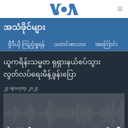
သုံး
ရ
လွယ်ကူ
အသံဖိုင်များ
မူလစာမျက်နှာ
စေ
မြန်မာ
ဗွီဒီယို ကြည့်ရှုရန်
သတင်းစာသား
အကြောင်း
သည့်
ကမ္ဘာ့သတင်းများ
Link
ယူကရိန်းသမ္မတ ရုရှားနယ်စပ်သွား
ဗွီဒီယို
နိုင်ငံတကာ
များ
သတင်းလွတ်လပ်ခွင့်
အမေရိကန်
လွတ်လပ်ရေးမိန့်ခွန်းပြော
ပင်မ
ရပ်ဝန်းတခု လမ်းတခု အလွန်
တရုတ်
အကြောင်းအရာ
၂၄ ၾသဂုတ္၊ ၂၀၂၄
သို့
အင်္ဂလိပ်စာလေ့လာမယ်
အစ္စရေး-ပါလက်စတိုင်း
ကျော်
အပတ်စဉ်ကဏ္ဍများ
အမေရိကန်သုံးအီဒီယံ
ကြည့်
ရေဒီယိုနှင့်ရုပ်သံ အချက်အလက်များ
မကြေးမုံရဲ့ အင်္ဂလိပ်စာ
ရေဒီယို
ရန်
No media source currently available
ပင်မ
ရေဒီယို/တီဗွီအစီအစဉ်
ရုပ်ရှင်ထဲက အင်္ဂလိပ်စာ
တီဗွီ