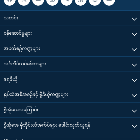
သတင်း
၀န်ဆောင်မှုများ
အပတ်စဉ်ကဏ္ဍများ
အင်္ဂလိပ်သင်ခန်းစာများ
ရေဒီယို
ရုပ်သံအစီအစဉ်နှင့် ဗွီဒီယိုကဏ္ဍများ
ဗွီအိုအေအကြောင်း
ဗွီအိုအေ မိုဘိုင်းလ်အက်ပ်များ ဒေါင်းလုတ်ယူရန်