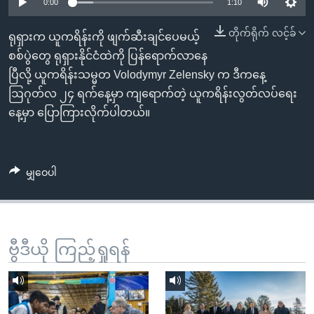
အ
0:00
1:10
သုတပဒေသာ အင်္ဂလိပ်စာ
ညွန်း
Learning English
တိုက်ရိုက် လင့်ခ်
ရုရှားက ယူကရိန်းကို ဖျက်ဆီးချင်ပေမယ့်
စာမျက်နှာ
စစ်ပွဲတွေ ရုရှားနိုင်ငံထဲကို ပြန်ရောက်လာနေ
သို့
ဗွီအိုအေ လူမှုကွန်ယက်များ
ပြီလို့ ယူကရိန်းသမ္မတ Volodymyr Zelensky က ဒီကနေ့
ကျော်
ဩဂုတ်လ ၂၄ ရက်နေ့မှာ ကျရောက်တဲ့ ယူကရိန်းလွတ်လပ်ရေး
ကြည့်
နေ့မှာ ပြောကြားလိုက်ပါတယ်။
ရန်
ဘာသာစကားများ
ရှာဖွေ
ရန်
မျှဝေပါ
နေရာ
သို့
ကျော်
ရန်
ဗွီဒီယို ကြည့်ရှုရန်