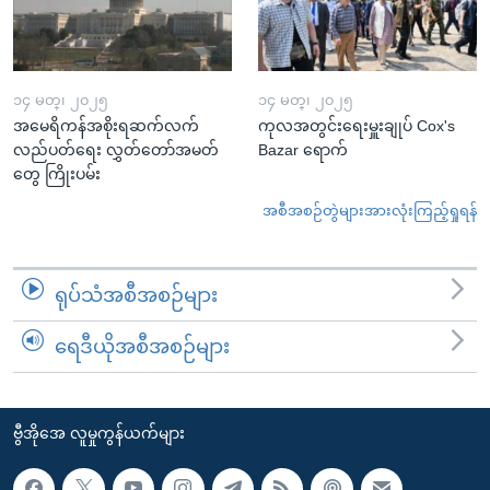
၁၄ မတ္၊ ၂၀၂၅
၁၄ မတ္၊ ၂၀၂၅
အမေရိကန်အစိုးရဆက်လက်
ကုလအတွင်းရေးမှူးချုပ် Cox's
လည်ပတ်ရေး လွှတ်တော်အမတ်
Bazar ရောက်
တွေ ကြိုးပမ်း
အစီအစဉ်တွဲများအားလုံးကြည့်ရှုရန်
ရုပ်သံအစီအစဉ်များ
ရေဒီယိုအစီအစဉ်များ
ဗွီအိုအေ လူမှုကွန်ယက်များ