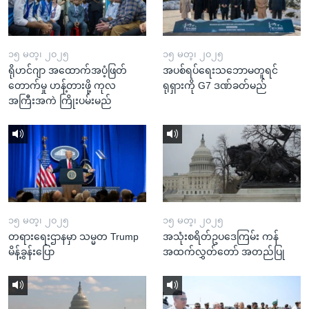
၁၅ မတ္၊ ၂၀၂၅
၁၅ မတ္၊ ၂၀၂၅
ရိုဟင်ဂျာ အထောက်အပံ့ဖြတ်
အပစ်ရပ်ရေးသဘောမတူရင်
တောက်မှု ဟန့်တားဖို့ ကုလ
ရုရှားကို G7 ဒဏ်ခတ်မည်
အကြီးအကဲ ကြိုးပမ်းမည်
၁၅ မတ္၊ ၂၀၂၅
၁၅ မတ္၊ ၂၀၂၅
တရားရေးဌာနမှာ သမ္မတ Trump
အသုံးစရိတ်ဥပဒေကြမ်း ကန်
မိန့်ခွန်းပြော
အထက်လွှတ်တော် အတည်ပြု