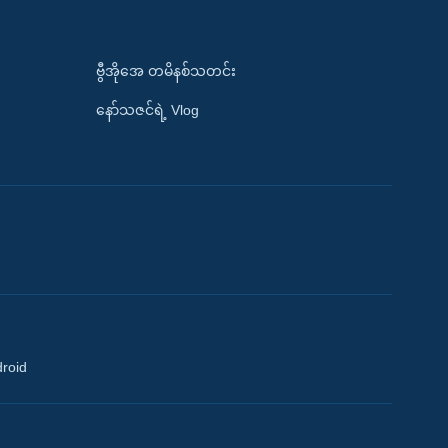
ဗွီအိုအေ တမိနစ်သတင်း
နော်သဇင်ရဲ့ Vlog
droid