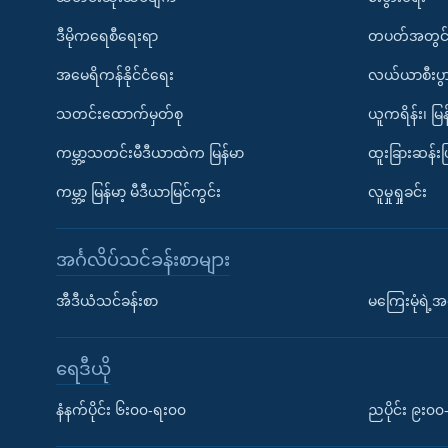
ဒီမိုကရေစီရေးရာ
တပတ်အတွင်
အမေရိကန်နိုင်ငံရေး
လယ်ယာစီးပွ
သတင်းထောက်မှတ်စု
ယူကရိန်း၊ မြန
ကမ္ဘာ့သတင်းမီဒီယာထဲက မြန်မာ
ထူးခြားဆန်း
ကမ္ဘာ့ မြန်မာ့ မီဒီယာမြင်ကွင်း
လူမှုရှုခင်း
အင်္ဂလိပ်သင်ခန်းစာများ
အီဒီယံသင်ခန်းစာ
မကြေးမုံရဲ့အင
ရေဒီယို
နံနက်ပိုင်း ၆း၀၀-ရး၀၀
ညပိုင်း ၉း၀