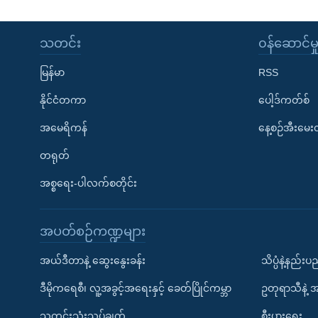
သတင်း
၀န်ဆောင်မှ
မြန်မာ
RSS
နိုင်ငံတကာ
ပေါ့ဒ်ကတ်စ်
အမေရိကန်
နေ့စဉ်အီးမေ
တရုတ်
အစ္စရေး-ပါလက်စတိုင်း
အပတ်စဉ်ကဏ္ဍများ
အယ်ဒီတာနဲ့ ဆွေးနွေးခန်း
သိပ္ပံနဲ့နည်း
ဒီမိုကရေစီ၊ လူ့အခွင့်အရေးနှင့် ခေတ်ပြိုင်ကမ္ဘာ
ဥတုရာသီနဲ့ 
သတင်းသုံးသပ်ချက်
စီးပွားရေး