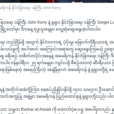
မေရိကန် နိုင်ငံခြားရေး ဝန်ကြီး John Kerry
ြားရေး ဝန်ကြီး John Kerry နဲ့ ရုရှား နိုင်ငံခြားရေး ဝန်ကြီး Sergei L
ခ် မြို့တော်မှာ ဒီကနေ့ ဗုဒ္ဓဟူးနေ့မှာ တွေ့ဆုံဆွေးနွေးခဲ့ပါတယ်။
ရေး တည်ငြိမ်ဖို့ အတွက် နိုင်ငံတကာရဲ့ ပံ့ပိုးမှု၊ မြောက်ကိုရီးယားရဲ့ 
မ်းသပ်မှုတို့ အပါအဝင် အကြောင်းအရာတွေ ဆွေးနွေးကြမယ့် ဥရော
ာရှ ခရီးစဉ် တစိတ်တပိုင်းအနေနဲ့ အမေရိကန် နိုင်ငံခြားရေး ဝန်ကြီး 
ာပါ။ ဇန်နဝါရီလ ၂၅ ရက်နေ့မှာ ကျင်းပဖို့ စီစဉ်ထားတဲ့ ဆီးရီးယား ငြ
ရာဖြစ်နေတဲ့ အရေးကြီးတဲ့ အချိန်မှာဘဲ အမေရိကန် နဲ့ ရုရှားတို့ရဲ့ ဆွ
နဲ့ အတိုက်အခံတို့ကြား စေ့စပ်ညှိနှိုင်းနိုင်ဖို့ ကုလ သမဂ္ဂက ဦးဆောင
က်အကူပြု အဖွဲ့မှာ အမေရိကန် ပြည်ထောင်စုနဲ့ ရုရှားတို့လည်း ပ
ယား သမ္မတ Bashar al-Assad ကို ထောက်ပံ့ပေးမှု အပေါ်မှာလည်း နှစ်