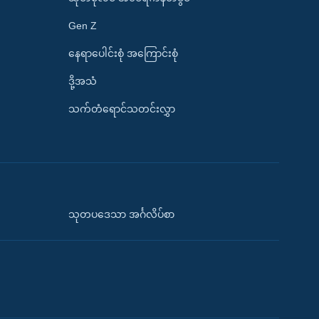
Gen Z
နေရာပေါင်းစုံ အကြောင်းစုံ
ဒို့အသံ
သက်တံရောင်သတင်းလွှာ
သုတပဒေသာ အင်္ဂလိပ်စာ