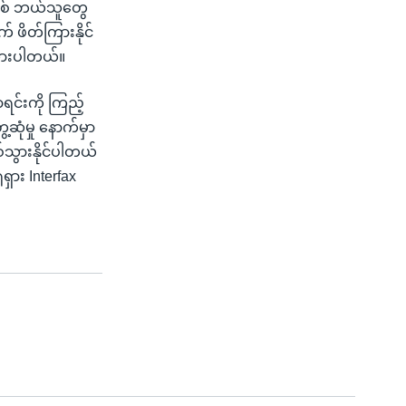
ဖြစ် ဘယ်သူတွေ
 ဖိတ်ကြားနိုင်
ထားပါတယ်။
ရင်းကို ကြည့်
ေ့ဆုံမှု နောက်မှာ
်သွားနိုင်ပါတယ်
ရှား Interfax