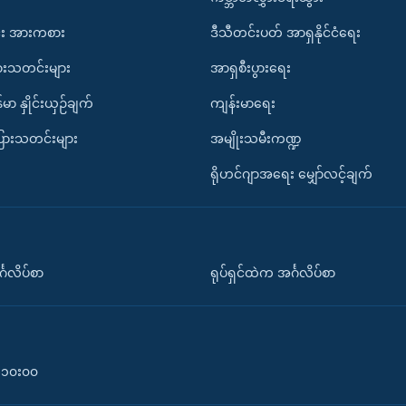
း အားကစား
ဒီသီတင်းပတ် အာရှနိုင်ငံရေး
ားသတင်းများ
အာရှစီးပွားရေး
်မာ နှိုင်းယှဉ်ချက်
ကျန်းမာရေး
ပြားသတင်းများ
အမျိုးသမီးကဏ္ဍ
ရိုဟင်ဂျာအရေး မျှော်လင့်ချက်
်္ဂလိပ်စာ
ရုပ်ရှင်ထဲက အင်္ဂလိပ်စာ
၀-၁၀း၀၀