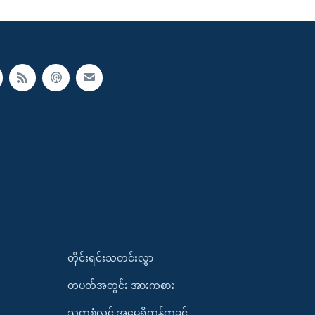
တိုင်းရင်းသတင်းလွှာ
တပတ်အတွင်း အားကစား
သုတစုံလင် အမေရိကန်တခွင်