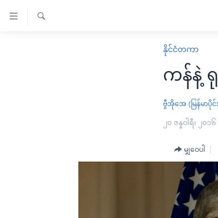
သုံး
ရ
ရှာဖွေ
လွယ်ကူ
မူလစာမျက်နှာ
နိုင်ငံတကာ
ရ
စေ
မြန်မာ
လာ
ကန်နဲ့ ရ
သည့်
ဒ်
ကမ္ဘာ့သတင်းများ
Link
ဗွီဒီယို
နိုင်ငံတကာ
ဗွီအိုအေ (မြန်မာပိုင်
များ
သတင်းလွတ်လပ်ခွင့်
အမေရိကန်
၂၀ ဇန္နဝါရီ၊ ၂၀၁၆
ပင်မ
ရပ်ဝန်းတခု လမ်းတခု အလွန်
တရုတ်
အကြောင်းအရာ
အင်္ဂလိပ်စာလေ့လာမယ်
မျှဝေပါ
အစ္စရေး-ပါလက်စတိုင်း
သို့
အပတ်စဉ်ကဏ္ဍများ
အမေရိကန်သုံးအီဒီယံ
ကျော်
ကြည့်
ရေဒီယိုနှင့်ရုပ်သံ အချက်အလက်များ
မကြေးမုံရဲ့ အင်္ဂလိပ်စာ
ရေဒီယို
ရန်
ရေဒီယို/တီဗွီအစီအစဉ်
ရုပ်ရှင်ထဲက အင်္ဂလိပ်စာ
တီဗွီ
ပင်မ