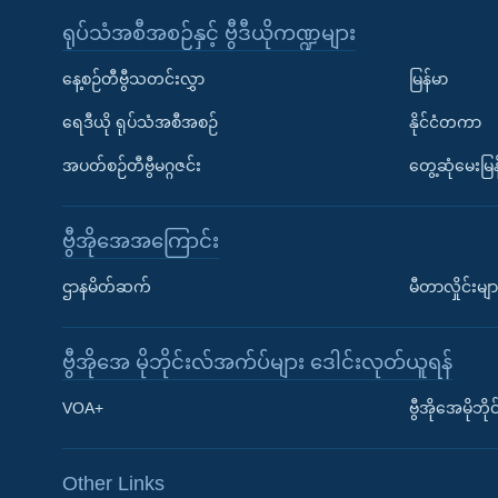
ရုပ်သံအစီအစဉ်နှင့် ဗွီဒီယိုကဏ္ဍများ
နေ့စဉ်တီဗွီသတင်းလွှာ
မြန်မာ
ရေဒီယို ရုပ်သံအစီအစဉ်
နိုင်ငံတကာ
အပတ်စဉ်တီဗွီမဂ္ဂဇင်း
တွေ့ဆုံမေးမြန
ဗွီအိုအေအကြောင်း
ဌာနမိတ်ဆက်
မီတာလှိုင်းမျာ
ဗွီအိုအေ မိုဘိုင်းလ်အက်ပ်များ ဒေါင်းလုတ်ယူရန်
Learning English
VOA+
ဗွီအိုအေမိုဘ
ဗွီအိုအေ လူမှုကွန်ယက်များ
Other Links