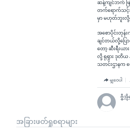
ဆန့်ကျင်ဘက် ဖြ
တက်ရောက်သင့်သလ
မှာ မဟုတ်ဘူးလ
အစောပိုင်းတုန်း
ချင်တယ်လို့ပြောဆိ
တော့ ဆီးရီးယား 
လို့ ရုရှား ဒုတိ
သတင်းဌာနက ဖေ
မျှဝေပါ
ဗွီအိ
အခြားဖတ်ရှုစရာများ