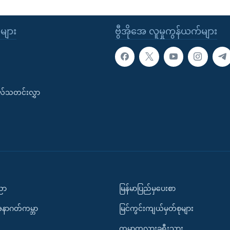
ုများ
ဗွီအိုအေ လူမှုကွန်ယက်များ
းလ်သတင်းလွှာ
ပညာ
မြန်မာပြည်မှပေးစာ
အနာဂတ်ကမ္ဘာ
မြင်ကွင်းကျယ်မှတ်စုများ
ကမ္ဘာတလွှားခရီးသွား