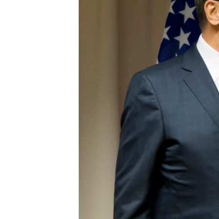
သုတပဒေသာ အင်္ဂလိပ်စာ
အ
ညွန်း
စာမျက်နှာ
သို့
ကျော်
ကြည့်
ရန်
ရှာဖွေ
ရန်
နေရာ
သို့
ကျော်
ရန်