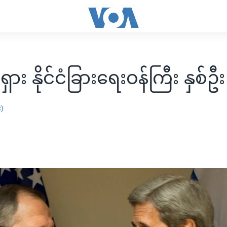
ုရှား နိုင်ငံခြားရေးဝန်ကြီး နှစ်ဦ
း)