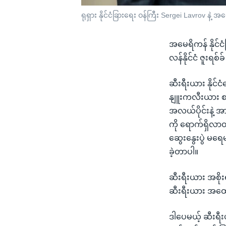
ရုရှား နိုင်ငံခြားရေး ဝန်ကြီး Sergei Lavrov နဲ့ အ
အမေရိကန် နိုင်ငံခ
လန်နိုင်ငံ ဇူးရစ်
ဆီးရီးယား နိုင်ငံ
နျူးကလီးယား စ
အလယ်ပိုင်းနဲ့ အ
ကို ရောက်ရှိလာတ
ဆွေးနွေးပွဲ မရေမ
ခဲ့တာပါ။
ဆီးရီးယား အစိုးရ
ဆီးရီးယား အထော
ဒါပေမယ့် ဆီးရီး