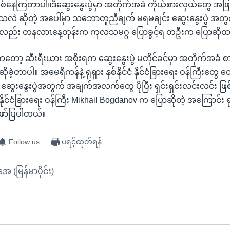
စ်နေကြတာပါ။ဒီဆွေးနွေးပွဲမှာ အတိုက်အခံ ကိုယ်စားလှယ်တွေ အ
ဲ ဆိုတဲ့ အပေါ်မှာ သဘောတူညီချက် မရမချင်း ဆွေးနွေးပွဲ အတွက်
ို့လည်း တနလာၤနေ့တုန်းက ကုလသမဂ္ဂ ပြောခွင့်ရ တဦးက ပြောဆို
ကတော့ ဆီးရီးယား အစိုးရက ဆွေးနွေးပွဲ မတိုင်ခင်မှာ အတိုက်အခံ စာ
ုခဲ့တာပါ။ အမေရိကန်နဲ့ ရုရှား နှစ်နိုင်ငံ နိုင်ငံခြားရေး ဝန်ကြီးတွေ တွ
ဆွေးနွေးပွဲအတွက် အချက်အလက်တွေ ပိုပြီး ရှင်းရှင်းလင်းလင်း ဖြစ
ယ နိုင်ငံခြားရေး ဝန်ကြီး Mikhail Bogdanov က ပြောဆိုတဲ့ အကြောင်း ရု
ာ်ပြပါတယ်။
Follow us
ပရင့်ထုတ်ရန်
ုအေ (မြန်မာပိုင်း)