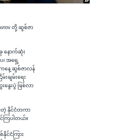
avrov တို့ ဆွစ်ဇာ
အခု နောက်ဆုံး
ပ၊ အရှေ့
ဒီကနေ့ ဆွစ်ဇာလန်
ိမ်းချမ်းရေး
ေးနွေးပွဲ ဖြစ်လာ
်တဲ့ နိုင်ငံတကာ
ါဝင်ကြပါတယ်။
နိုင်ငံကြား