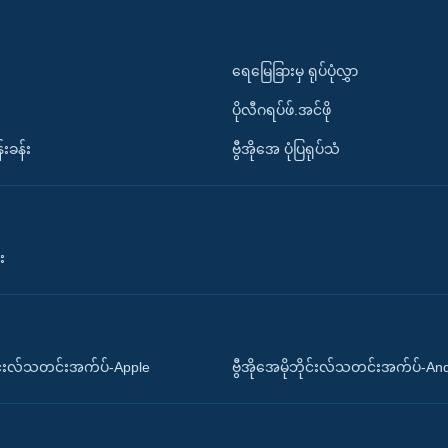
ရေမြေခြားမှ ရုပ်ပုံလွှာ
ပိုလီဂရပ်ဖ်.အင်ဖို
်းခန်း
ဗွီအိုအေ ပုံပြရုပ်သံ
း
ိုင်းလ်သတင်းအက်ပ်-Apple
ဗွီအိုအေမိုဘိုင်းလ်သတင်းအက်ပ်-An