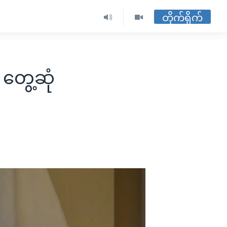
တိုက်ရိုက်
း တွေ့ဆုံ