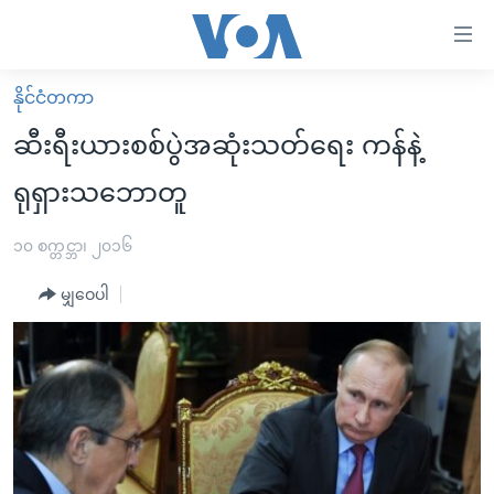
သုံး
ရ
လွယ်ကူ
နိုင်ငံတကာ
မူလစာမျက်နှာ
စေ
ဆီးရီးယားစစ်ပွဲအဆုံးသတ်ရေး ကန်နဲ့
မြန်မာ
သည့်
ရုရှားသဘောတူ
ကမ္ဘာ့သတင်းများ
Link
ဗွီဒီယို
နိုင်ငံတကာ
၁၀ စက္တင္ဘာ၊ ၂၀၁၆
များ
သတင်းလွတ်လပ်ခွင့်
အမေရိကန်
ပင်မ
မျှဝေပါ
ရပ်ဝန်းတခု လမ်းတခု အလွန်
တရုတ်
အကြောင်းအရာ
သို့
အင်္ဂလိပ်စာလေ့လာမယ်
အစ္စရေး-ပါလက်စတိုင်း
ကျော်
အပတ်စဉ်ကဏ္ဍများ
အမေရိကန်သုံးအီဒီယံ
ကြည့်
ရေဒီယိုနှင့်ရုပ်သံ အချက်အလက်များ
မကြေးမုံရဲ့ အင်္ဂလိပ်စာ
ရေဒီယို
ရန်
ပင်မ
ရေဒီယို/တီဗွီအစီအစဉ်
ရုပ်ရှင်ထဲက အင်္ဂလိပ်စာ
တီဗွီ