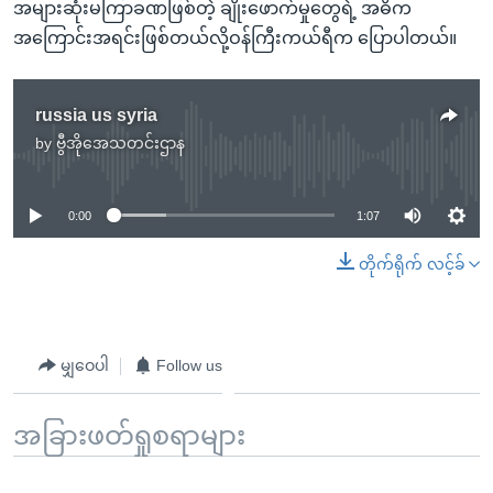
အများဆုံးမကြာခဏဖြစ်တဲ့ ချိုးဖောက်မှုတွေရဲ့ အဓိက
အကြောင်းအရင်းဖြစ်တယ်လို့ဝန်ကြီးကယ်ရီက ပြောပါတယ်။
russia us syria
by
ဗွီအိုအေသတင်းဌာန
No media source currently available
0:00
1:07
တိုက်ရိုက် လင့်ခ်
မျှဝေပါ
Follow us
အခြားဖတ်ရှုစရာများ