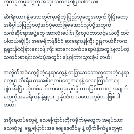
တိုက်ခိုက်မှုတွေကို အဆုံးသတ်ရမှာဖြစ်ပါတယ်။
ဆီးရီးယား နဲ့ ဒေသတွင်းမှာရှိတဲ့ ပြည်သူတွေအတွက် ပိုပြီးတော့
အဓိပ္ပါယ်ပြည့်ဝတဲ့အစ်ပွဲတော်ဖြစ်အောင်လုပ်ဖို့အတွက်
သက်ဆိုင်ရာအဖွဲ့တွေ အားလုံးပေါင်းပြီးလုပ်တာသင့်မယ်လို့ ထင်
ပါတယ်ဆိုပြီး အမေရိကန်နိုင်ငံခြားရေးဝန်ကြီး ဂျွန်ကယ်ရီကက
ရုရှားနိုင်ငံခြားရေးဝန်ကြီး ဆာဂေးလက်ဗရော့ဗ်နဲ့အတူပြုလုပ်တဲ့
သတင်းစာရှင်းလင်းပွဲအတွင်း ပြောကြားသွားခဲ့ပါတယ်။
အတိုက်အခံတွေရှိတဲ့နေရာတွေနဲ့ တခြားသဘောတူထားတဲ့နေရာ
တွေမှာ ဆီးရီးယားအစိုးရတပ်တွေအနေနဲ့ လေကြောင်ကနေ
ပျံသန်းပြီး ထိုးစစ်ဆင်တာတွေမလုပ်ဖို့ တားမြစ်ထားတဲ့ အချက်
တွေကိုအမေရိကန် နဲ့ရုရှား ၂ နိုင်ငံက သဘောတူခဲ့တာဖြစ်ပါ
တယ်။
အစိုးရတပ်တွေရဲ့ လေကြောင်းတိုက်ခိုက်မှုတွေက အရပ်သား
သေဆုံးမှု၊ ရွှေ့ပြောင်းအခြေချနေထိုင်မှု နဲ့ တိုက်ခိုက်မှုတွေမှာ