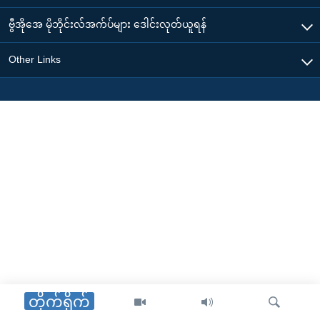
ဗွီအိုအေ မိုဘိုင်းလ်အက်ပ်များ ဒေါင်းလုတ်ယူရန်
Other Links
တိုက်ရိုက်