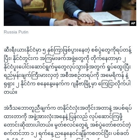
အ
သုတပဒေသာ အင်္ဂလိပ်စာ
ညွန်း
Learning English
စာမျက်နှာ
သို့
ဗွီအိုအေ လူမှုကွန်ယက်များ
Russia Putin
ကျော်
ကြည့်
ဆီးရီးယားနိုင်ငံမှာ ၅ နှစ်ကြာဖြစ်ပွားနေတဲ့ စစ်ပွဲတွေကိုရပ်တန့်
ရန်
ဘာသာစကားများ
ပြီး၊ နိုင်ငံတွင်းက အကြမ်းဖက်အဖွဲ့တွေကို တိုက်နေတာမှာ ၂
ရှာဖွေ
နိုင်ငံပူးပေါင်းဆောင်ရွက်မှုတွေလုပ်သွားဖို့အတွက် ရှုပ်ထွေးပြီး
ရန်
ရည်မှန်းချက်ကြီးမားလှတဲ့ အစီအစဉ်တရပ်ကို အမေရိကန် နဲ့
နေရာ
ရုရှား ၂ နိုင်ငံက စနေနေ့မနက်က ဂျနီဗာမြို့မှာ ကြေငြာလိုက်ပါ
သို့
တယ်။
ကျော်
ရန်
အဲဒီသဘောတူညီချက်က တနိုင်ငံလုံးအတိုင်းအတာနဲ့ အပစ်ရပ်
ထားတာကို အဖွဲ့အားလုံးအနေနဲ့ ပြန်လည် လုပ်ဆောင်ကြဖို့
တောင်းဆိုထားပါတယ်။ မွတ်စလင်တွေရဲ့ အစ်ပွဲတော်စတင်တဲ့
စက်တင်ဘာ ၁၂ ရက်နေ့ ညနေနေဝင်ချိန်ကစတင်ပြီး၊ ပစ်ခတ်