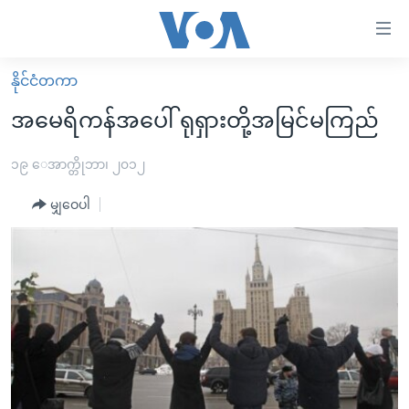
သုံး
ရ
လွယ်ကူ
နိုင်ငံတကာ
မူလစာမျက်နှာ
စေ
အမေရိကန်အပေါ် ရုရှားတို့အမြင်မကြည်
မြန်မာ
သည့်
ကမ္ဘာ့သတင်းများ
၁၉ ေအာက္တိုဘာ၊ ၂၀၁၂
Link
ဗွီဒီယို
နိုင်ငံတကာ
မျှဝေပါ
များ
သတင်းလွတ်လပ်ခွင့်
အမေရိကန်
ပင်မ
ရပ်ဝန်းတခု လမ်းတခု အလွန်
တရုတ်
အကြောင်းအရာ
သို့
အင်္ဂလိပ်စာလေ့လာမယ်
အစ္စရေး-ပါလက်စတိုင်း
ကျော်
အပတ်စဉ်ကဏ္ဍများ
အမေရိကန်သုံးအီဒီယံ
ကြည့်
ရေဒီယိုနှင့်ရုပ်သံ အချက်အလက်များ
မကြေးမုံရဲ့ အင်္ဂလိပ်စာ
ရေဒီယို
ရန်
ပင်မ
ရေဒီယို/တီဗွီအစီအစဉ်
ရုပ်ရှင်ထဲက အင်္ဂလိပ်စာ
တီဗွီ