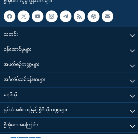
ဗွီအိုအေ လူမှုကွန်ယက်များ
သတင်း
၀န်ဆောင်မှုများ
အပတ်စဉ်ကဏ္ဍများ
အင်္ဂလိပ်သင်ခန်းစာများ
ရေဒီယို
ရုပ်သံအစီအစဉ်နှင့် ဗွီဒီယိုကဏ္ဍများ
ဗွီအိုအေအကြောင်း