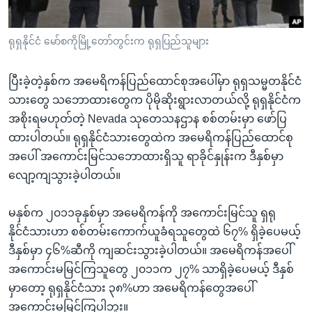
အ
သုတပဒေသာ အင်္ဂလိပ်စာ
ညွန်း
Learning English
ရုရှနိုင်ငံ မော်စကိုမြို့တော်တွင်းက ရုရှပြည်သူများ
စာမျက်နှာ
သို့
ဗွီအိုအေ လူမှုကွန်ယက်များ
ကျော်
ပြီးခဲ့တဲ့နှစ်က အမေရိကန်ပြည်ထောင်စုအပေါ်မှာ ရုရှသမ္မတနိုင်ငံ
ကြည့်
သားတွေ သဘောထားတွေက ပိုမိုဆိုးရွားလာတယ်လို့ ရုရှနိုင်ငံက
ရန်
အစိုးရမဟုတ်တဲ့ Nevada သုတေသနဌာန စစ်တမ်းမှာ ဖော်ပြ
ဘာသာစကားများ
ရှာဖွေ
ထားပါတယ်။ ရုရှနိုင်ငံသားတွေထဲက အမေရိကန်ပြည်ထောင်စု
ရန်
အပေါ် အကောင်းမြင်သဘောထားရှိသူ ရာခိုင်နှုန်းက ဒီနှစ်မှာ
နေရာ
လျော့ကျသွားခဲ့ပါတယ်။
သို့
ကျော်
မနှစ်က ၂၀၁၁ခုနှစ်မှာ အမေရိကန်ကို အကောင်းမြင်သူ ရှရု
ရန်
နိုင်ငံသားဟာ စစ်တမ်းကောက်ယူခံရသူတွေထဲ ၆၇% ရှိခဲ့ပေမယ့်
ဒီနှစ်မှာ ၄၆%ဆီကို ကျဆင်းသွားခဲ့ပါတယ်။ အမေရိကန်အပေါ်
အကောင်းမမြင်ကြသူတွေ ၂၀၁၁က ၂၇% သာရှိခဲ့ပေမယ့် ဒီနှစ်
မှာတော့ ရုရှနိုင်ငံသား ၃၈%ဟာ အမေရိကန်တွေအပေါ်
အကောင်းမမြင်ကြပါဘူး။