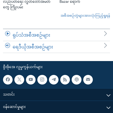
လည်ပတ်ရေး လွှတ်တော်အမတ်
Bazar ရောက်
တွေ ကြိုးပမ်း
အစီအစဉ်တွဲများအားလုံးကြည့်ရှုရန်
ရုပ်သံအစီအစဉ်များ
ရေဒီယိုအစီအစဉ်များ
ဗွီအိုအေ လူမှုကွန်ယက်များ
သတင်း
၀န်ဆောင်မှုများ