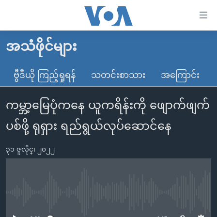
သုံး
ရ
လွယ်ကူ
အသံဖိုင်များ
မူလစာမျက်နှာ
စေ
မြန်မာ
ဗွီဒီယို ကြည့်ရှုရန်
သတင်းစာသား
အကြောင်း
သည့်
ကမ္ဘာ့သတင်းများ
Link
ကမ္ဘာ့မြေပုံကနေ ယူကရိန်းကို ဖျောက်ဖျက်
ဗွီဒီယို
နိုင်ငံတကာ
များ
သတင်းလွတ်လပ်ခွင့်
အမေရိကန်
ပစ်ဖို့ ရုရှား ရည်ရွယ်လုပ်ဆောင်နေ
ပင်မ
ရပ်ဝန်းတခု လမ်းတခု အလွန်
တရုတ်
အကြောင်းအရာ
၃၁ ဇူလိုင္၊ ၂၀၂၂
သို့
အင်္ဂလိပ်စာလေ့လာမယ်
အစ္စရေး-ပါလက်စတိုင်း
ကျော်
အပတ်စဉ်ကဏ္ဍများ
အမေရိကန်သုံးအီဒီယံ
ကြည့်
ရေဒီယိုနှင့်ရုပ်သံ အချက်အလက်များ
မကြေးမုံရဲ့ အင်္ဂလိပ်စာ
ရေဒီယို
ရန်
No media source currently available
ပင်မ
ရေဒီယို/တီဗွီအစီအစဉ်
ရုပ်ရှင်ထဲက အင်္ဂလိပ်စာ
တီဗွီ