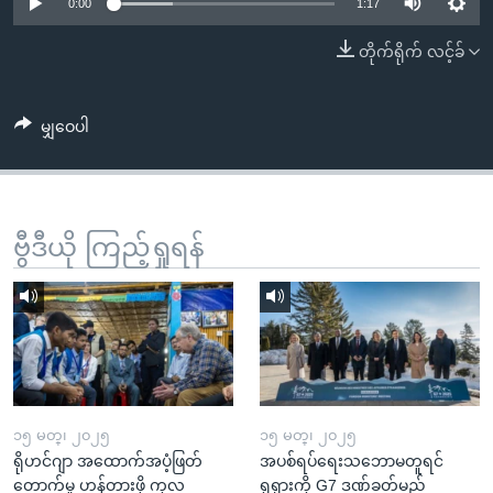
အ
0:00
1:17
သုတပဒေသာ အင်္ဂလိပ်စာ
ညွန်း
Learning English
တိုက်ရိုက် လင့်ခ်
စာမျက်နှာ
သို့
ဗွီအိုအေ လူမှုကွန်ယက်များ
ကျော်
မျှဝေပါ
ကြည့်
ရန်
ဘာသာစကားများ
ရှာဖွေ
ဗွီဒီယို ကြည့်ရှုရန်
ရန်
နေရာ
သို့
ကျော်
ရန်
၁၅ မတ္၊ ၂၀၂၅
၁၅ မတ္၊ ၂၀၂၅
ရိုဟင်ဂျာ အထောက်အပံ့ဖြတ်
အပစ်ရပ်ရေးသဘောမတူရင်
တောက်မှု ဟန့်တားဖို့ ကုလ
ရုရှားကို G7 ဒဏ်ခတ်မည်