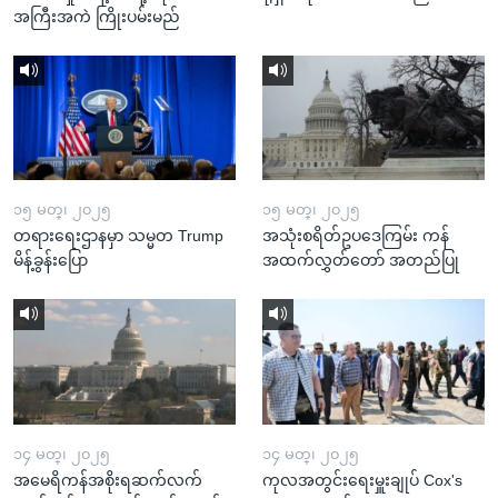
အကြီးအကဲ ကြိုးပမ်းမည်
၁၅ မတ္၊ ၂၀၂၅
၁၅ မတ္၊ ၂၀၂၅
တရားရေးဌာနမှာ သမ္မတ Trump
အသုံးစရိတ်ဥပဒေကြမ်း ကန်
မိန့်ခွန်းပြော
အထက်လွှတ်တော် အတည်ပြု
၁၄ မတ္၊ ၂၀၂၅
၁၄ မတ္၊ ၂၀၂၅
အမေရိကန်အစိုးရဆက်လက်
ကုလအတွင်းရေးမှူးချုပ် Cox's