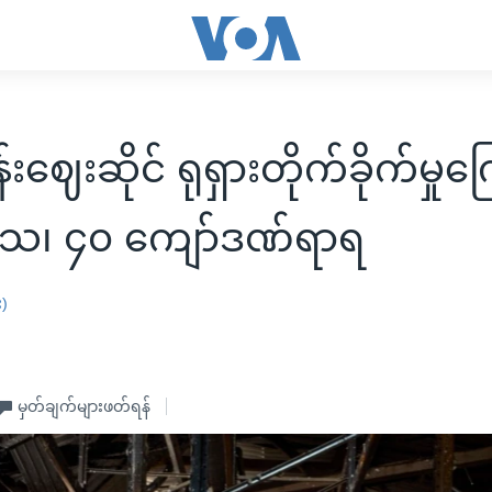
းဈေးဆိုင် ရုရှားတိုက်ခိုက်မှုကြ
သေ၊ ၄၀ ကျော်ဒဏ်ရာရ
း)
မှတ်ချက်များဖတ်ရန်