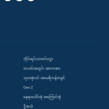
တိုင်းရင်းသတင်းလွှာ
တပတ်အတွင်း အားကစား
သုတစုံလင် အမေရိကန်တခွင်
Gen Z
နေရာပေါင်းစုံ အကြောင်းစုံ
ဒို့အသံ