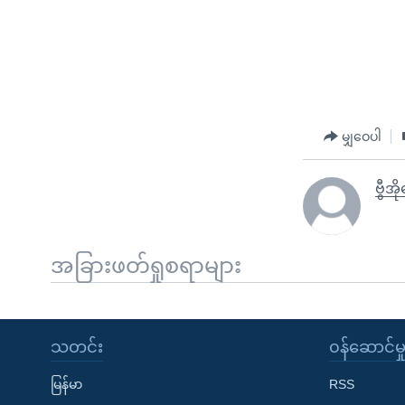
မျှဝေပါ
ဗွီအိ
အခြားဖတ်ရှုစရာများ
သတင်း
၀န်ဆောင်မှ
မြန်မာ
RSS