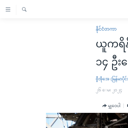
သုံး
ရ
ရှာဖွေ
လွယ်ကူ
မူလစာမျက်နှာ
နိုင်ငံတကာ
ရ
စေ
မြန်မာ
လာ
ယူကရိန်
သည့်
ဒ်
ကမ္ဘာ့သတင်းများ
Link
ဗွီဒီယို
နိုင်ငံတကာ
၁၄ ဦး
များ
သတင်းလွတ်လပ်ခွင့်
အမေရိကန်
ပင်မ
ရပ်ဝန်းတခု လမ်းတခု အလွန်
တရုတ်
ဗွီအိုအေ (မြန်မာပိုင်
အကြောင်းအရာ
အင်္ဂလိပ်စာလေ့လာမယ်
အစ္စရေး-ပါလက်စတိုင်း
၂၆ ေမ၊ ၂၀၂၄
သို့
အပတ်စဉ်ကဏ္ဍများ
အမေရိကန်သုံးအီဒီယံ
ကျော်
မျှဝေပါ
ကြည့်
ရေဒီယိုနှင့်ရုပ်သံ အချက်အလက်များ
မကြေးမုံရဲ့ အင်္ဂလိပ်စာ
ရေဒီယို
ရန်
ရေဒီယို/တီဗွီအစီအစဉ်
ရုပ်ရှင်ထဲက အင်္ဂလိပ်စာ
တီဗွီ
ပင်မ