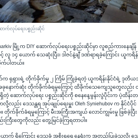
ဆောက်လုပ်ရေးပစ္စည်းဆိုင်
Kharkiv မြို့က DIY ဆောက်လုပ်ရေးပစ္စည်းဆိုင်မှာ လူစည်ကားနေချိန် ရု
ာင့် လူ ၁၄ ယောက် သေဆုံးပြီး၊ ဒါဇင်နဲ့ချီ ဒဏ်ရာရခဲ့ကြောင်း ယူကရိန်
လိုက်ပါတယ်။
 ရုရှားရဲ့ တိုက်ခိုက်မှု ၂ ကြိမ် ကြုံခဲ့ရတဲ့ ယူကရိန်းနိုင်ငံရဲ့ ဒုတိ
ာ အခုနောက်ဆုံး တိုက်ခိုက်ခံရမှုကြောင့် ထိခိုက်သေကျေသူတွေလည်
တဲ့ ဆောက်လုပ်ရေး ပစ္စည်းဆိုင်ကို စနေနေ့မွန်းလွဲပိုင်းက ပဲ့ထိန်းတပ်ဗ
တာလို့လည်း ဒေသန္တရ အုပ်ချုပ်ရေးမှူး Oleh Syniehubov က နိုင်ငံပိုင်
။ တိုက်ခိုက်ခံရမှုကြောင့် မီးအကြီးအကျယ် လောင်ကျွမ်းမှု ဖြစ်ခဲ့ပြီး
ုံးမည်းကြီးတွေကိုလည်း တွေ့မြင်ခဲ့ကြရတာပါ။
ာက် ရှိကြောင်း ဒေသခံ အစိုးရရှေ့နေရုံးက အတည်ပြုခဲ့သလို၊ သ