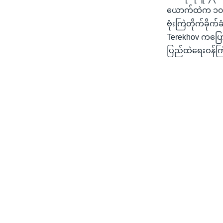
ယောက်ထဲက ၁၀ ယ
ဗုံးကြဲတိုက်ခိုက
Terekhov ကပြောပ
ပြည်ထဲရေးဝန်ကြ