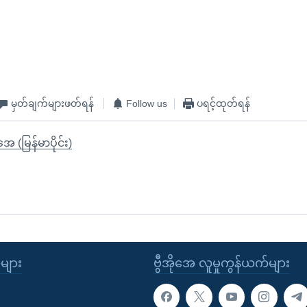
မှတ်ချက်များဖတ်ရန်
Follow us
ပရင့်ထုတ်ရန်
ုအေ (မြန်မာပိုင်း)
ုများ
ဗွီအိုအေ လူမှုကွန်ယက်များ