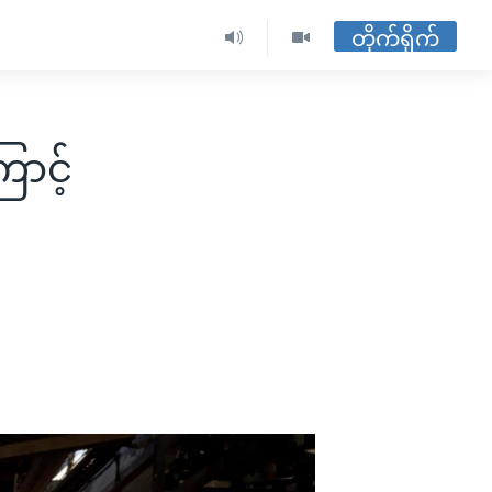
တိုက်ရိုက်
ောင့်