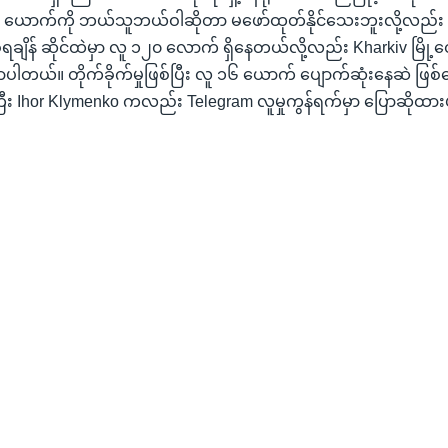
ောက်ကို ဘယ်သူဘယ်ဝါဆိုတာ မဖော်ထုတ်နိုင်သေးဘူးလို့လည်း
်ခံရချိန် ဆိုင်ထဲမှာ လူ ၁၂၀ လောက် ရှိနေတယ်လို့လည်း Kharkiv မြို့တ
ါတယ်။ တိုက်ခိုက်မှုဖြစ်ပြီး လူ ၁၆ ယောက် ပျောက်ဆုံးနေဆဲ ဖြစ်
ီး Ihor Klymenko ကလည်း Telegram လူမှုကွန်ရက်မှာ ပြောဆိုထာ