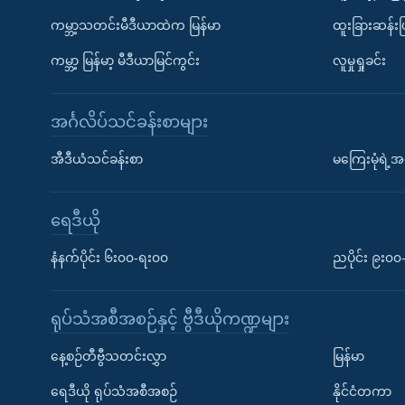
ကမ္ဘာ့သတင်းမီဒီယာထဲက မြန်မာ
ထူးခြားဆန်း
ကမ္ဘာ့ မြန်မာ့ မီဒီယာမြင်ကွင်း
လူမှုရှုခင်း
အင်္ဂလိပ်သင်ခန်းစာများ
အီဒီယံသင်ခန်းစာ
မကြေးမုံရဲ့အင
ရေဒီယို
နံနက်ပိုင်း ၆း၀၀-ရး၀၀
ညပိုင်း ၉း၀
ရုပ်သံအစီအစဉ်နှင့် ဗွီဒီယိုကဏ္ဍများ
နေ့စဉ်တီဗွီသတင်းလွှာ
မြန်မာ
ရေဒီယို ရုပ်သံအစီအစဉ်
နိုင်ငံတကာ