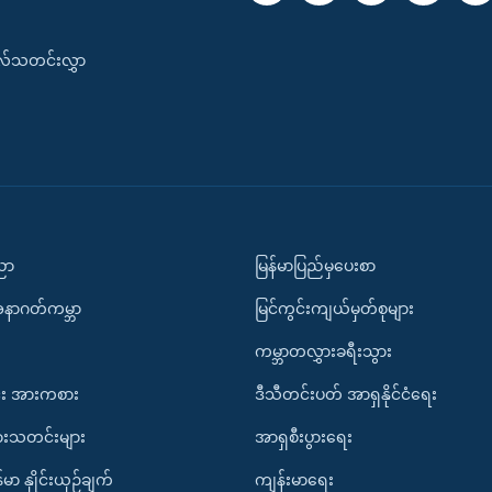
းလ်သတင်းလွှာ
ပညာ
မြန်မာပြည်မှပေးစာ
အနာဂတ်ကမ္ဘာ
မြင်ကွင်းကျယ်မှတ်စုများ
ကမ္ဘာတလွှားခရီးသွား
း အားကစား
ဒီသီတင်းပတ် အာရှနိုင်ငံရေး
ားသတင်းများ
အာရှစီးပွားရေး
်မာ နှိုင်းယှဉ်ချက်
ကျန်းမာရေး