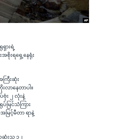
ရှားရဲ့
းအစိုးရရှေ့နေရုံး
ယအကြီးဆုံး
း တိုးလာနေတာပါ။
ုံး ၂ လုံးနဲ့
 ရုပ်မြင်သံကြား
 အမြင့်မီတာ ရာနဲ့
ေဆုံးသူ ၁၂