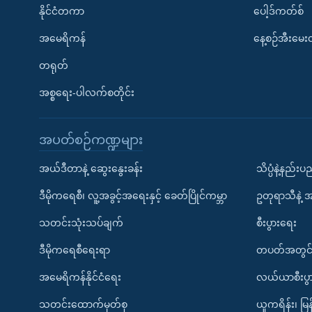
နိုင်ငံတကာ
ပေါ့ဒ်ကတ်စ်
အမေရိကန်
နေ့စဉ်အီးမေ
တရုတ်
အစ္စရေး-ပါလက်စတိုင်း
အပတ်စဉ်ကဏ္ဍများ
အယ်ဒီတာနဲ့ ဆွေးနွေးခန်း
သိပ္ပံနဲ့နည်း
ဒီမိုကရေစီ၊ လူ့အခွင့်အရေးနှင့် ခေတ်ပြိုင်ကမ္ဘာ
ဥတုရာသီနဲ့ 
သတင်းသုံးသပ်ချက်
စီးပွားရေး
ဒီမိုကရေစီရေးရာ
တပတ်အတွင်
အမေရိကန်နိုင်ငံရေး
လယ်ယာစီးပွ
သတင်းထောက်မှတ်စု
ယူကရိန်း၊ မြန