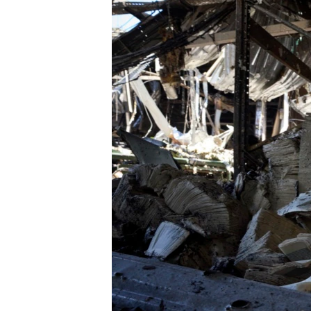
သုတပဒေသာ အင်္ဂလိပ်စာ
အ
ညွန်း
စာမျက်နှာ
သို့
ကျော်
ကြည့်
ရန်
ရှာဖွေ
ရန်
နေရာ
သို့
ကျော်
ရန်