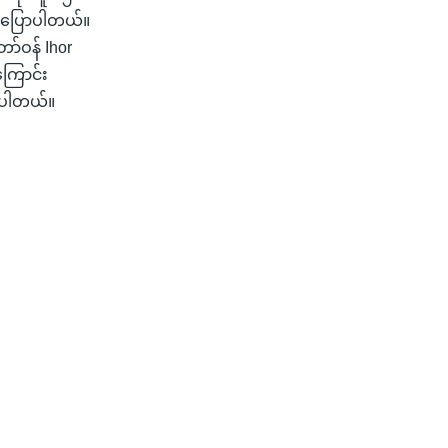
 ပြောပါတယ်။
ော်ဝန် Ihor
ကြောင်း
းပါတယ်။