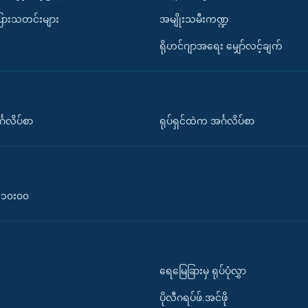
ပြားသတင်းများ
အမျိုးသမီးကဏ္ဍ
ရိုဟင်ဂျာအရေး မျှော်လင့်ချက်
်္ဂလိပ်စာ
ရုပ်ရှင်ထဲက အင်္ဂလိပ်စာ
၀-၁၀း၀၀
ရေမြေခြားမှ ရုပ်ပုံလွှာ
ပိုလီဂရပ်ဖ်.အင်ဖို