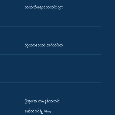
သက်တံရောင်သတင်းလွှာ
သုတပဒေသာ အင်္ဂလိပ်စာ
ဗွီအိုအေ တမိနစ်သတင်း
နော်သဇင်ရဲ့ Vlog