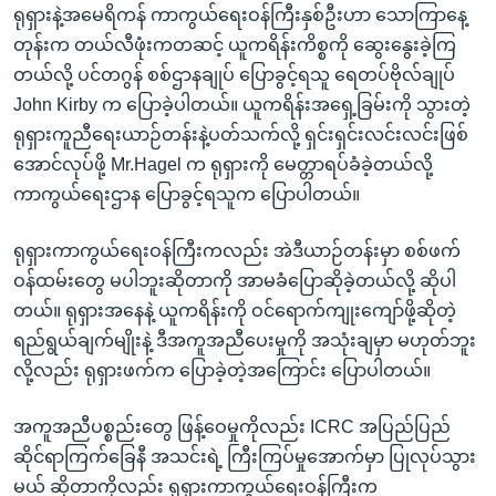
ရုရှားနဲ့အမေရိကန် ကာကွယ်ရေးဝန်ကြီးနှစ်ဦးဟာ သောကြာနေ့
တုန်းက တယ်လီဖုံးကတဆင့် ယူကရိန်းကိစ္စကို ဆွေးနွေးခဲ့ကြ
တယ်လို့ ပင်တဂွန် စစ်ဌာနချုပ် ပြောခွင့်ရသူ ရေတပ်ဗိုလ်ချုပ်
John Kirby က ပြောခဲ့ပါတယ်။ ယူကရိန်းအရှေ့ခြမ်းကို သွားတဲ့
ရုရှားကူညီရေးယာဉ်တန်းနဲ့ပတ်သက်လို့ ရှင်းရှင်းလင်းလင်းဖြစ်
အောင်လုပ်ဖို့ Mr.Hagel က ရုရှားကို မေတ္တာရပ်ခံခဲ့တယ်လို့
ကာကွယ်ရေးဌာန ပြောခွင့်ရသူက ပြောပါတယ်။
ရုရှားကာကွယ်ရေးဝန်ကြီးကလည်း အဲဒီယာဉ်တန်းမှာ စစ်ဖက်
ဝန်ထမ်းတွေ မပါဘူးဆိုတာကို အာမခံပြောဆိုခဲ့တယ်လို့ ဆိုပါ
တယ်။ ရုရှားအနေနဲ့ ယူကရိန်းကို ဝင်ရောက်ကျုးကျော်ဖို့ဆိုတဲ့
ရည်ရွယ်ချက်မျိုးနဲ့ ဒီအကူအညီပေးမှုကို အသုံးချမှာ မဟုတ်ဘူး
လို့လည်း ရုရှားဖက်က ပြောခဲ့တဲ့အကြောင်း ပြောပါတယ်။
အကူအညီပစ္စည်းတွေ ဖြန့်ဝေမှုကိုလည်း ICRC အပြည်ပြည်
ဆိုင်ရာကြက်ခြေနီ အသင်းရဲ့ ကြီးကြပ်မှုအောက်မှာ ပြုလုပ်သွား
မယ် ဆိုတာကိုလည်း ရုရှားကာကွယ်ရေးဝန်ကြီးက