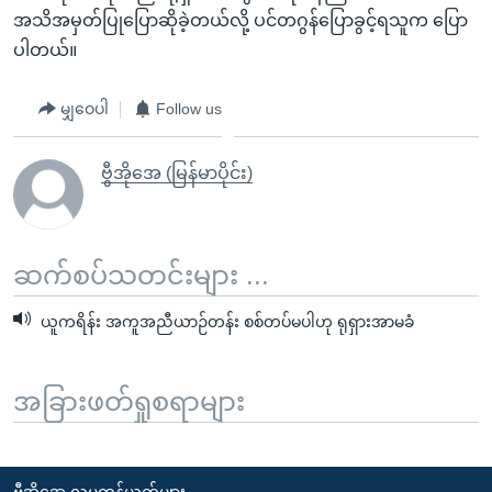
အသိအမှတ်ပြုပြောဆိုခဲ့တယ်လို့ ပင်တဂွန်ပြောခွင့်ရသူက ပြော
ပါတယ်။
မျှဝေပါ
Follow us
ဗွီအိုအေ (မြန်မာပိုင်း)
ဆက်စပ်သတင်းများ ...
ယူကရိန်း အကူအညီယာဉ်တန်း စစ်တပ်မပါဟု ရုရှားအာမခံ
အခြားဖတ်ရှုစရာများ
ဗွီအိုအေ လူမှုကွန်ယက်များ