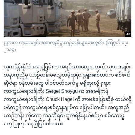
အ
သုတပဒေသာ အင်္ဂလိပ်စာ
ညွန်း
Learning English
စာမျက်နှာ
သို့
ဗွီအိုအေ လူမှုကွန်ယက်များ
ကျော်
ကြည့်
ရုရှားက လူသားချင်း စာနာကူညီမှုယာဉ်တန်းများစေလွှတ်။ (သြဂုတ် ၁၄၊
၂၀၁၄)
ရန်
ဘာသာစကားများ
ရှာဖွေ
ယူကရိန်းနိုင်ငံအရှေ့ခြမ်းက အရပ်သားတွေအတွက် လူသားချင်း
ရန်
စာနာကူညီမှု ယာဉ်တန်းစေလွှတ်ခဲ့ရာမှာ ရုရှားစစ်တပ်က စစ်ဖက်
နေရာ
ဆိုင်ရာ ဝန်ထမ်းတွေ ပါဝင်ပတ်သက်မှု မရှိဘူးလို့ ရုရှား
သို့
ကာကွယ်ရေးဝန်ကြီး Sergei Shoygu က အမေရိကန်
ကျော်
ကာကွယ်ရေးဝန်ကြီး Chuck Hagel ကို အာမခံပြောဆိုခဲ့ တယ်လို့
ရန်
ပင်တဂွန် ကာကွယ်ရေးစစ်ဌာနချုပ်က ပြောပါတယ်။ အကူအညီ
ယာဉ်တန်း ကိုတော့ အခုဆိုရင် ယူကရိန်းနယ်စပ်မှာ စစ်ဆေးမှု
တွေ ပြုလုပ်နေပြီဖြစ်ပါတယ်။