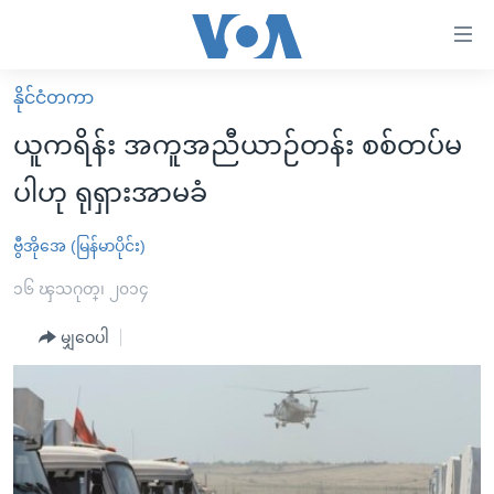
သုံး
ရ
လွယ်ကူ
နိုင်ငံတကာ
မူလစာမျက်နှာ
စေ
ယူကရိန်း အကူအညီယာဉ်တန်း စစ်တပ်မ
မြန်မာ
သည့်
ပါဟု ရုရှားအာမခံ
ကမ္ဘာ့သတင်းများ
Link
ဗွီဒီယို
နိုင်ငံတကာ
ဗွီအိုအေ (မြန်မာပိုင်း)
များ
သတင်းလွတ်လပ်ခွင့်
အမေရိကန်
၁၆ ၾသဂုတ္၊ ၂၀၁၄
ပင်မ
ရပ်ဝန်းတခု လမ်းတခု အလွန်
တရုတ်
အကြောင်းအရာ
မျှဝေပါ
သို့
အင်္ဂလိပ်စာလေ့လာမယ်
အစ္စရေး-ပါလက်စတိုင်း
ကျော်
အပတ်စဉ်ကဏ္ဍများ
အမေရိကန်သုံးအီဒီယံ
ကြည့်
ရေဒီယိုနှင့်ရုပ်သံ အချက်အလက်များ
မကြေးမုံရဲ့ အင်္ဂလိပ်စာ
ရေဒီယို
ရန်
ပင်မ
ရေဒီယို/တီဗွီအစီအစဉ်
ရုပ်ရှင်ထဲက အင်္ဂလိပ်စာ
တီဗွီ