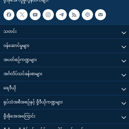
သတင်း
၀န်ဆောင်မှုများ
အပတ်စဉ်ကဏ္ဍများ
အင်္ဂလိပ်သင်ခန်းစာများ
ရေဒီယို
ရုပ်သံအစီအစဉ်နှင့် ဗွီဒီယိုကဏ္ဍများ
ဗွီအိုအေအကြောင်း