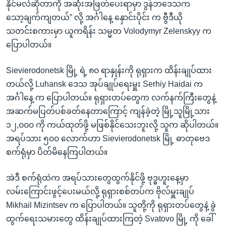
နိုင်မလဲဆိုတာကို အဆုံးအဖြတ်ပေးရာမှာ ဒွန်ဘဒေသက
သော့ချက်ကျတယ်” လို့ အင်္ဂါနေ့ နှောင်းပိုင်း က ဗွီဒီယို
သတင်းစကားမှာ ယူကရိန်း သမ္မတ Volodymyr Zelenskyy က
ပြောပါတယ်။
Sievierodonetsk မြို့ ရဲ့ ၈၀ ရာနှုန်းကို ရုရှားက ထိန်းချုပ်ထား
တယ်လို့ Luhansk ဒေသ အုပ်ချုပ်ရေးမှူး Serhiy Haidai က
အင်္ဂါနေ့ က ပြောပါတယ်။ ရုရှားတပ်တွေက လက်နက်ကြီးတွေနဲ့
အဆက်မပြတ်ပစ်ခတ်နေတာကြောင့် ကျန်ခဲ့တဲ့ မြို့သူမြို့သား
၁၂,၀၀၀ ကို ကယ်ထုတ်ဖို့ မဖြစ်နိုင်သေးဘူးလို့ သူက ဆိုပါတယ်။
အရပ်သား ၅၀၀ လောက်ဟာ Sievierodonetsk မြို့ ဓာတုဗေဒ
စက်ရုံမှာ ပိတ်မိနေကြပါတယ်။
အဲဒီ စက်ရုံထဲက အရပ်သားတွေထွက်နိုင်ဖို့ ဗုဒ္ဓဟူးနေ့မှာ
လမ်းကြောင်းဖွင့်ပေးမယ်လို့ ရုရှားစစ်တပ်က ဗိုလ်မှူးချုပ်
Mikhail Mizintsev က ပြောပါတယ်။ သူတို့ကို ရုရှားတပ်တွေနဲ့ ခွဲ
ထွက်ရေးသမားတွေ ထိန်းချုပ်ထားကြတဲ့ Svatovo မြို့ ကို ခေါ်