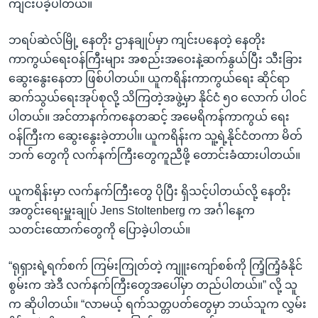
ကျင်းပခဲ့ပါတယ်။
ဘရပ်ဆဲလ်မြို့ နေတိုး ဌာနချုပ်မှာ ကျင်းပနေတဲ့ နေတိုး
ကာကွယ်ရေးဝန်ကြီးများ အစည်းအဝေးနဲ့ဆက်နွယ်ပြီး သီးခြား
ဆွေးနွေးနေတာ ဖြစ်ပါတယ်။ ယူကရိန်းကာကွယ်ရေး ဆိုင်ရာ
ဆက်သွယ်ရေးအုပ်စုလို့ သိကြတဲ့အဖွဲ့မှာ နိုင်ငံ ၅၀ လောက် ပါဝင်
ပါတယ်။ အင်တာနက်ကနေတဆင့် အမေရိကန်ကာကွယ် ရေး
ဝန်ကြီးက ဆွေးနွေးခဲ့တာပါ။ ယူကရိန်းက သူ့ရဲ့နိုင်ငံတကာ မိတ်
ဘက် တွေကို လက်နက်ကြီးတွေကူညီဖို့ တောင်းခံထားပါတယ်။
ယူကရိန်းမှာ လက်နက်ကြီးတွေ ပိုပြီး ရှိသင့်ပါတယ်လို့ နေတိုး
အတွင်းရေးမှူးချုပ် Jens Stoltenberg က အင်္ဂါနေ့က
သတင်းထောက်တွေကို ပြောခဲ့ပါတယ်။
“ရုရှားရဲ့ရက်စက် ကြမ်းကြုတ်တဲ့ ကျူးကျော်စစ်ကို ကြံ့ကြံ့ခံနိုင်
စွမ်းက အဲဒီ လက်နက်ကြီးတွေအပေါ်မှာ တည်ပါတယ်။” လို့ သူ
က ဆိုပါတယ်။ “လာမယ့် ရက်သတ္တပတ်တွေမှာ ဘယ်သူက လွှမ်း