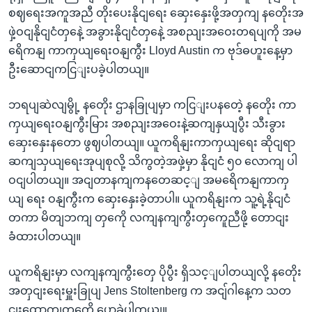
စဈရေးအကူအညီ တိုးပေးနိုငျ‌ရေး ဆှေးနှေးဖို့အတှကျ နတေိုးအ
ဖှဲ့ဝငျနိုငျငံတှနေဲ့ အခွားနိုငျငံတှနေဲ့ အစညျးအဝေးတရပျကို အမ
ရေိကနျ ကာကှယျရေးဝနျကွီး Lloyd Austin က ဗုဒ်ဓဟူးနေ့မှာ
ဦးဆောငျကငြျးပခဲ့ပါတယျ။
ဘရပျဆဲလျမွို့ နတေိုး ဌာနခြုပျမှာ ကငြျးပနတေဲ့ နတေိုး ကာ
ကှယျရေးဝနျကွီးမြား အစညျးအဝေးနဲ့ဆကျနှယျပွီး သီးခွား
ဆှေးနှေးနတော ဖွဈပါတယျ။ ယူကရိနျးကာကှယျရေး ဆိုငျရာ
ဆကျသှယျရေးအုပျစုလို့ သိကွတဲ့အဖှဲ့မှာ နိုငျငံ ၅၀ လောကျ ပါ
ဝငျပါတယျ။ အငျတာနကျကနတေဆင့ျ အမရေိကနျကာကှ
ယျ ရေး ဝနျကွီးက ဆှေးနှေးခဲ့တာပါ။ ယူကရိနျးက သူ့ရဲ့နိုငျငံ
တကာ မိတျဘကျ တှကေို လကျနကျကွီးတှကေူညီဖို့ တောငျး
ခံထားပါတယျ။
ယူကရိနျးမှာ လကျနကျကွီးတှေ ပိုပွီး ရှိသင့ျပါတယျလို့ နတေိုး
အတှငျးရေးမှူးခြုပျ Jens Stoltenberg က အငျ်ဂါနေ့က သတ
ငျးထောကျတှကေို ပွောခဲ့ပါတယျ။