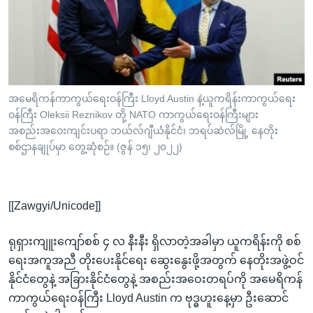
အ
သုတပဒေသာ အင်္ဂလိပ်စာ
ညွန်း
Learning English
စာမျက်နှာ
သို့
ဗွီအိုအေ လူမှုကွန်ယက်များ
ကျော်
ကြည့်
အမေရိကန်ကာကွယ်ရေးဝန်ကြီး Lloyd Austin နဲ့ယူကရိန်းကာကွယ်ရေး
ဝန်ကြီး Oleksii Reznikov တို့ NATO ကာကွယ်ရေးဝန်ကြီးများ
ရန်
ဘာသာစကားများ
အစည်းအဝေးကျင်းပရာ ဘယ်လ်ဂျီယံနိုင်ငံ၊ ဘရပ်ဆဲလ်မြို့ နေတိုး
ရှာဖွေ
စစ်ဌာနချုပ်မှာ တွေ့ဆုံစဉ်။ (ဇွန် ၁၅၊ ၂၀၂၂)
ရန်
နေရာ
သို့
[[Zawgyi/Unicode]]
ကျော်
ရန်
ရုရှားကျူးကျော်စစ် ၄ လ နီးနီး ရှိလာတဲ့အခါမှာ ယူကရိန်းကို စစ်
ရေးအကူအညီ တိုးပေးနိုင်‌ရေး ဆွေးနွေးဖို့အတွက် နေတိုးအဖွဲ့ဝင်
နိုင်ငံတွေနဲ့ အခြားနိုင်ငံတွေနဲ့ အစည်းအဝေးတရပ်ကို အမေရိကန်
ကာကွယ်ရေးဝန်ကြီး Lloyd Austin က ဗုဒ္ဓဟူးနေ့မှာ ဦးဆောင်