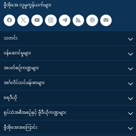
ဗွီအိုအေ လူမှုကွန်ယက်များ
သတင်း
၀န်ဆောင်မှုများ
အပတ်စဉ်ကဏ္ဍများ
အင်္ဂလိပ်သင်ခန်းစာများ
ရေဒီယို
ရုပ်သံအစီအစဉ်နှင့် ဗွီဒီယိုကဏ္ဍများ
ဗွီအိုအေအကြောင်း