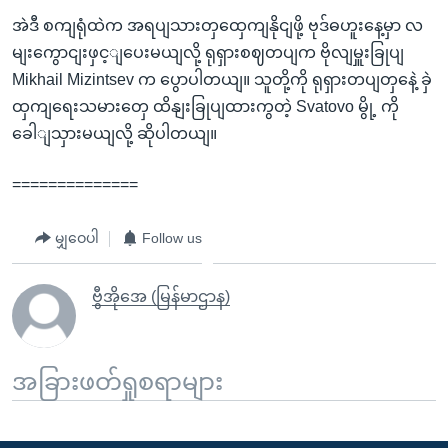
အဲဒီ စကျရုံထဲက အရပျသားတှထှေကျနိုငျဖို့ ဗုဒ်ဓဟူးနေ့မှာ လ
မျးကွောငျးဖှင့ျပေးမယျလို့ ရုရှားစဈတပျက ဗိုလျမှူးခြုပျ
Mikhail Mizintsev က ပွောပါတယျ။ သူတို့ကို ရုရှားတပျတှနေဲ့ ခှဲ
ထှကျရေးသမားတှေ ထိနျးခြုပျထားကွတဲ့ Svatovo မွို့ ကို
ခေါျသှားမယျလို့ ဆိုပါတယျ။
==============
မျှဝေပါ
Follow us
ဗွီအိုအေ (မြန်မာဌာန)
အခြားဖတ်ရှုစရာများ