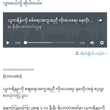
သွားမယ်လို့ ဆိုပါတယ်။
ယူကရိန်းကို စစ်ရေးအကူအညီ တိုးပေးရေး နေတိုးအဖွဲ့ စည်းဝေးပွဲကျင်းပ
by
ဗွီအိုအေသတင်းဌာန
No media source currently available
0:00
1:01
တိုက်ရိုက် လင့်ခ်
==============
[[Unicode]]
ယူကရိနျးကို စဈရေးအကူအညီ တိုးပေးရေး နတေိုးအဖှဲ့ စညျး
ဝေးပှဲကငြျးပ
ရုရှားကြူးကြောျစဈ ၄ လ နီးနီး ရှိလာတဲ့အခါမှာ ယူကရိနျးကို