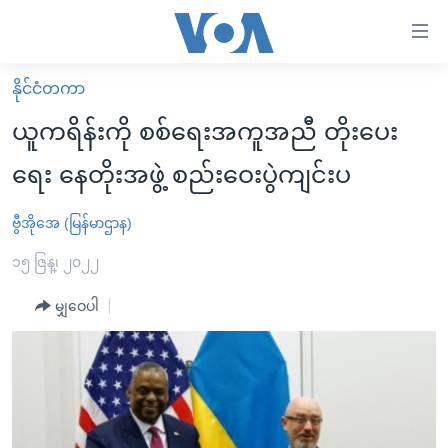
သုံး
ရ
လွယ်ကူ
နိုင်ငံတကာ
မူလစာမျက်နှာ
စေ
ယူကရိန်းကို စစ်ရေးအကူအညီ တိုးပေး
မြန်မာ
သည့်
ရေး နေတိုးအဖွဲ့ စည်းဝေးပွဲကျင်းပ
ကမ္ဘာ့သတင်းများ
Link
ဗွီဒီယို
နိုင်ငံတကာ
ဗွီအိုအေ (မြန်မာဌာန)
များ
သတင်းလွတ်လပ်ခွင့်
အမေရိကန်
၁၅ ဇြန္၊ ၂၀၂၂
ပင်မ
ရပ်ဝန်းတခု လမ်းတခု အလွန်
တရုတ်
အကြောင်းအရာ
မျှဝေပါ
သို့
အင်္ဂလိပ်စာလေ့လာမယ်
အစ္စရေး-ပါလက်စတိုင်း
ကျော်
အပတ်စဉ်ကဏ္ဍများ
အမေရိကန်သုံးအီဒီယံ
ကြည့်
ရေဒီယိုနှင့်ရုပ်သံ အချက်အလက်များ
မကြေးမုံရဲ့ အင်္ဂလိပ်စာ
ရေဒီယို
ရန်
ပင်မ
ရေဒီယို/တီဗွီအစီအစဉ်
ရုပ်ရှင်ထဲက အင်္ဂလိပ်စာ
တီဗွီ