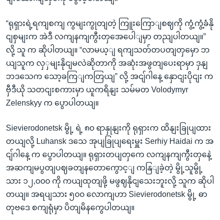
“ရုရှားရဲ့ရကျစကျ ကွမျးကွုတျတဲ့ ကြူးကြောျစဈကို ကွံ့ကွံ့ခံနို
ငျစှမျးက အဲဒီ လကျနကျကွီးတှအေပေါျမှာ တညျပါတယျ။”
လို့ သူ က ဆိုပါတယျ။ “လာမယ့ျ ရကျသတ်တပတျတှမှော ဘ
ယျသူက လှှမျးနိုငျမလဲဆိုတာကို အဆုံးအဖွတျပေးရာမှာ ဒှနျ
ဘဒသေက သော့ခကြျကတြယျ” လို့ အငျ်ဂါနေ့ နှောငျးပိုငျး က
ဗှီဒီယို သတငျးစကားမှာ ယူကရိနျး သမ်မတ Volodymyr
Zelenskyy က ပွောပါတယျ။
Sievierodonetsk မွို့ ရဲ့ ၈၀ ရာနှုနျးကို ရုရှားက ထိနျးခြုပျထား
တယျလို့ Luhansk ဒသေ အုပျခြုပျရေးမှူး Serhiy Haidai က အ
ငျ်ဂါနေ့ က ပွောပါတယျ။ ရုရှားတပျတှကေ လကျနကျကွီးတှနေဲ့
အဆကျမပွတျပဈခတျနတောကွောင့ျ ကနြျခဲ့တဲ့ မွို့သူမွို့
သား ၁၂,၀၀၀ ကို ကယျထုတျဖို့ မဖွဈနိုငျသေးဘူးလို့ သူက ဆိုပါ
တယျ။ အရပျသား ၅၀၀ လောကျဟာ Sievierodonetsk မွို့ ဓာ
တုဗဒေ စကျရုံမှာ ပိတျမိနကွေပါတယျ။