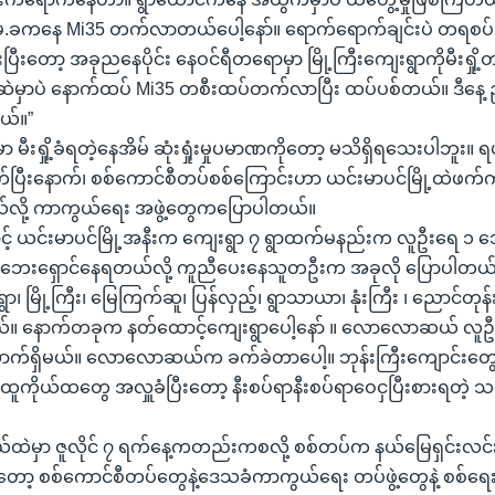
န.မ.ခကနေ Mi35 တက်လာတယ်ပေါ့နော်။ ရောက်ရောက်ချင်းပဲ တရစပ
ပြီးတော့ အခုညနေပိုင်း နေဝင်ရီတရောမှာ မြို့ကြီးကျေးရွာကိုမီးရှို့တယ်
ေဆဲဆဲမှာပဲ နောက်ထပ် Mi35 တစီးထပ်တက်လာပြီး ထပ်ပစ်တယ်။ ဒီနေ့
ယ်။”
မှာ မီးရှို့ခံရတဲ့နေအိမ် ဆုံးရှုံးမှုပမာဏကိုတော့ မသိရှိရသေးပါဘူး
ြီးနောက်၊ စစ်ကောင်စီတပ်စစ်ကြောင်းဟာ ယင်းမာပင်မြို့ထဲဖက်က
်လို့ ကာကွယ်ရေး အဖွဲ့တွေကပြောပါတယ်။
ာင့် ယင်းမာပင်မြို့အနီးက ကျေးရွာ ၇ ရွာထက်မနည်းက လူဦးရေ ၁ သ
စ်ဘေးရှောင်နေရတယ်လို့ ကူညီပေးနေသူတဦးက အခုလို ပြောပါတယ
ာ၊ မြို့ကြီး၊ မြေကြက်ဆူ၊ ပြန်လှည့်၊ ရွာသာယာ၊ နုံးကြီး ၊ ညောင်တုန
။ နောက်တခုက နတ်ထောင့်ကျေးရွာပေါ့နော် ။ လောလောဆယ် လူဦ
က်ရှိမယ်။ လောလောဆယ်က ခက်ခဲတာပေါ့။ ဘုန်းကြီးကျောင်းတ
ထူကိုယ်ထတွေ အလှူခံပြီးတော့ နီးစပ်ရာနီးစပ်ရာဝေငှပြီးစားရတဲ့ 
နယ်ထဲမှာ ဇူလိုင် ၇ ရက်နေ့ကတည်းကစလို့ စစ်တပ်က နယ်မြေရှင်းလ
မှာတော့ စစ်ကောင်စီတပ်တွေနဲ့ဒေသခံကာကွယ်ရေး တပ်ဖွဲ့တွေနဲ့ စစ်