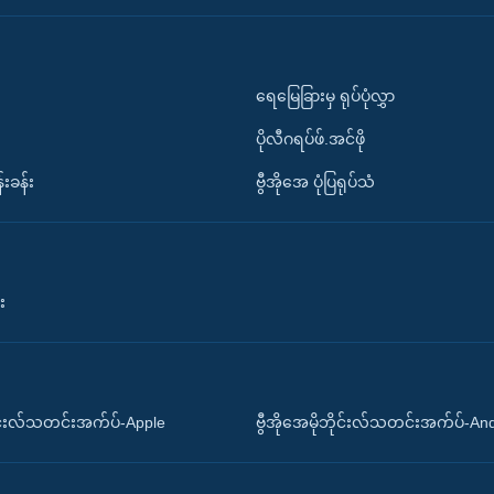
ရေမြေခြားမှ ရုပ်ပုံလွှာ
ပိုလီဂရပ်ဖ်.အင်ဖို
်းခန်း
ဗွီအိုအေ ပုံပြရုပ်သံ
း
ိုင်းလ်သတင်းအက်ပ်-Apple
ဗွီအိုအေမိုဘိုင်းလ်သတင်းအက်ပ်-An