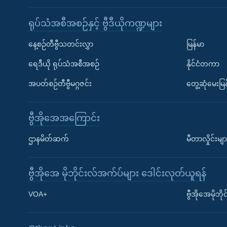
ရုပ်သံအစီအစဉ်နှင့် ဗွီဒီယိုကဏ္ဍများ
နေ့စဉ်တီဗွီသတင်းလွှာ
မြန်မာ
ရေဒီယို ရုပ်သံအစီအစဉ်
နိုင်ငံတကာ
အပတ်စဉ်တီဗွီမဂ္ဂဇင်း
တွေ့ဆုံမေးမြန
ဗွီအိုအေအကြောင်း
Learning English
ဌာနမိတ်ဆက်
မီတာလှိုင်းမျာ
ဗွီအိုအေ လူမှုကွန်ယက်များ
ဗွီအိုအေ မိုဘိုင်းလ်အက်ပ်များ ဒေါင်းလုတ်ယူရန်
VOA+
ဗွီအိုအေမိုဘ