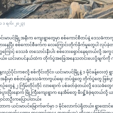
တ်လ ၁ ရက်၊ ၂၀၂၃)
၊ ယင်းမာပင်မြို့အနီးက ကျေးရွာတွေမှာ စစ်ကောင်စီတပ်နဲ့ ဒေသခံကာကွ
်ပွားနေပြီး စစ်ကောင်စီဖက်က လေကြောင်းတိုက်ခိုက်မှုတွေပါ လုပ်ခဲ့
ွေ‌ကြောင့် ဒေသခံ တသောင်းနီးပါး စစ်ဘေးရှောင်နေရတယ်လို့ အ
်။ ယင်းမာပင်နယ်ထဲက တိုက်ပွဲအခြေအနေသတင်းပေးပို့ချက်ကို ကိ
့လည်ပိုင်းကစလို့ စစ်ကိုင်းတိုင်း၊ ယင်းမာပင်မြို့နဲ့ ၁ မိုင်ခန့်ဝေးတဲ့ ရ
ီးမှာ စစ်တပ်နဲ့ဒေသခံကာကွယ်ရေး တပ်ဖွဲ့တွေ တိုက်ပွဲတွေ ဖြစ်ပွာ
ွေနဲ့ ၂ ကြိမ်တိုင်တိုင် လာရောက် ပစ်ခတ်ခဲ့တယ်လို့ ဒေသခံတ
်ပွားပြီးနောက် မြို့ကြီးကျေးရွာက နေအိမ်တွေ မီးရှို့ခံခဲ့ရတယ်လို့ 
ဖွဲ့ဝင်တဦးကပြောပါတယ်။
ဖြစ်တာက ယင်းမာပင်မြောက်ဖက်မှာ ၁ မိုင်လောက်ပဲရှိတယ်။ ရွာထောင်ကျ
ရောက်နေတာ။ ရွာထောင်ကနေ အထွက်မှာပဲ ထိတွေ့မှုဖြစ်ကြတယ်။ 