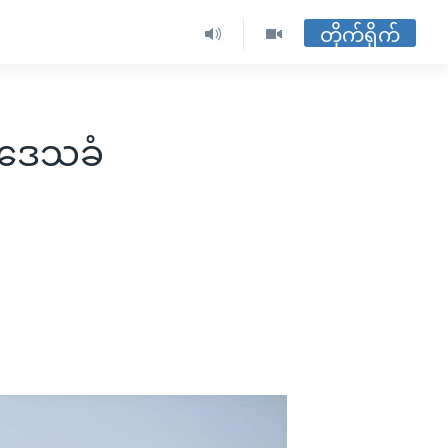
တိုက်ရိုက်
ာ ဒေသခံ