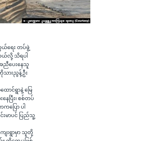
ယ်ရေး တပ်ဖွဲ့
တယ်လို့ သိရပါ
ကူအညီပေးနေသူ
ုသားညွန့်ဦး
ွာထောင်ရွာနဲ့ မြေ
းနေပြီး၊ စစ်တပ်
ွေကကပြော ပါ
ယင်းမာပင် ပြည်သူ့
ေးရွာမှာ သူတို့
ထိတွေ့မှုဖြစ်