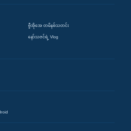
ဗွီအိုအေ တမိနစ်သတင်း
နော်သဇင်ရဲ့ Vlog
droid