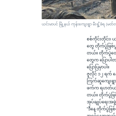
ယင်းမာပင် မြို့နယ် ကုန်းကျေးရွာ မီးရှို့ခံရ (မ
စစ်ကိုင်းတိုင်း
တွေ တိုက်ပွဲဖြစ
တယ်။ တိုက်ပွဲတ
တွေက ပြောပါတယ
ပြောပြမှာပါ။
ဇူလိုင် ၁၂ ရက် နေ
ကြက်ဆူကျေးရွာအန
ဖက်က ရဟတ်ယာဉ်တ
တယ်။ တိုက်ပွဲဖြစ
အုပ်ချုပ်ရေးအ
“ဒီနေ့ တိုက်ပွဲ
အရင်နေ့ကတည်းက