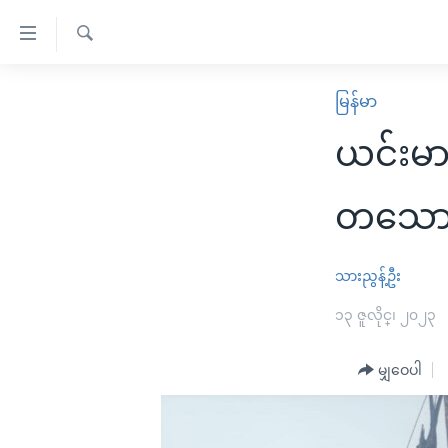
သုံး
ရ
ရှာဖွေ
လွယ်ကူ
မူလစာမျက်နှာ
မြန်မာ
ရ
စေ
မြန်မာ
လာ
ယင်းမာ
သည့်
ဒ်
ကမ္ဘာ့သတင်းများ
Link
ဗွီဒီယို
နိုင်ငံတကာ
တသောင်
များ
သတင်းလွတ်လပ်ခွင့်
အမေရိကန်
ပင်မ
ရပ်ဝန်းတခု လမ်းတခု အလွန်
တရုတ်
သားညွန့်ဦး
အကြောင်းအရာ
အင်္ဂလိပ်စာလေ့လာမယ်
အစ္စရေး-ပါလက်စတိုင်း
၁၃ ဇူလိုင္၊ ၂၀၂၃
သို့
အပတ်စဉ်ကဏ္ဍများ
အမေရိကန်သုံးအီဒီယံ
ကျော်
မျှဝေပါ
ကြည့်
ရေဒီယိုနှင့်ရုပ်သံ အချက်အလက်များ
မကြေးမုံရဲ့ အင်္ဂလိပ်စာ
ရေဒီယို
ရန်
ရေဒီယို/တီဗွီအစီအစဉ်
ရုပ်ရှင်ထဲက အင်္ဂလိပ်စာ
တီဗွီ
ပင်မ