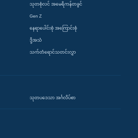
သုတစုံလင် အမေရိကန်တခွင်
Gen Z
နေရာပေါင်းစုံ အကြောင်းစုံ
ဒို့အသံ
သက်တံရောင်သတင်းလွှာ
သုတပဒေသာ အင်္ဂလိပ်စာ