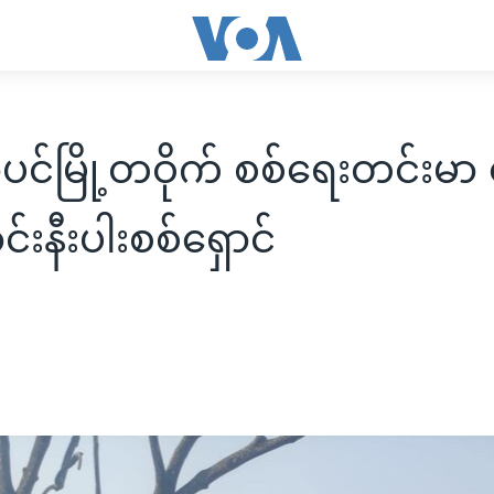
ပင်မြို့တဝိုက် စစ်ရေးတင်းမ
းနီးပါးစစ်ရှောင်