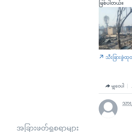
ဖြစ်ပါတယ်။
သီးခြားခွဲထု
မျှဝေပါ
သားည
အခြားဖတ်ရှုစရာများ