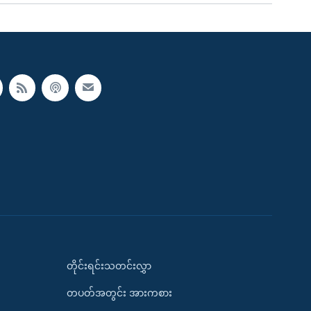
တိုင်းရင်းသတင်းလွှာ
တပတ်အတွင်း အားကစား