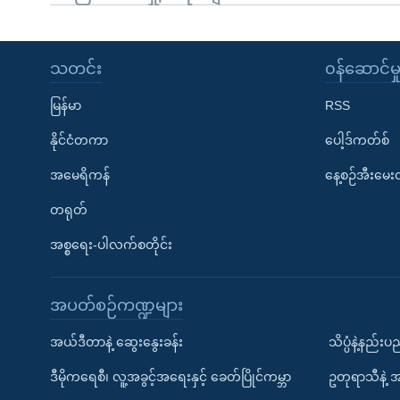
သတင်း
၀န်ဆောင်မှ
မြန်မာ
RSS
နိုင်ငံတကာ
ပေါ့ဒ်ကတ်စ်
အမေရိကန်
နေ့စဉ်အီးမေ
တရုတ်
အစ္စရေး-ပါလက်စတိုင်း
အပတ်စဉ်ကဏ္ဍများ
အယ်ဒီတာနဲ့ ဆွေးနွေးခန်း
သိပ္ပံနဲ့နည်း
ဒီမိုကရေစီ၊ လူ့အခွင့်အရေးနှင့် ခေတ်ပြိုင်ကမ္ဘာ
ဥတုရာသီနဲ့ 