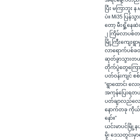
ပြီး မကြာဘူး 
ပဲ။ Mi35 ပြန်သွား
တော့ မီးရှို့န
၂ ကြိမ်လာပစ်တ
မြို့ကြီးကျေးရွာ
လာရောက်ပစ်ခတ်ပ
ဆုတ်ခွာသွားတယ
တိုက်ပွဲတွေကြေ
ပတ်ဝန်းကျင် စ
“ရွာထောင်၊ လေးရွ
အကုန်ပြေးရတယ်
ပတ်ချာလည်လော
နောက်တခု ကိုယ်
နော်။”
ယင်းမာပင်မြို့
မို့၊ ဒေသတွင်း