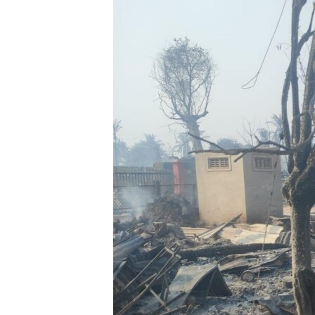
သုတပဒေသာ အင်္ဂလိပ်စာ
အ
ညွန်း
စာမျက်နှာ
သို့
ကျော်
ကြည့်
ရန်
ရှာဖွေ
ရန်
နေရာ
သို့
ကျော်
ရန်