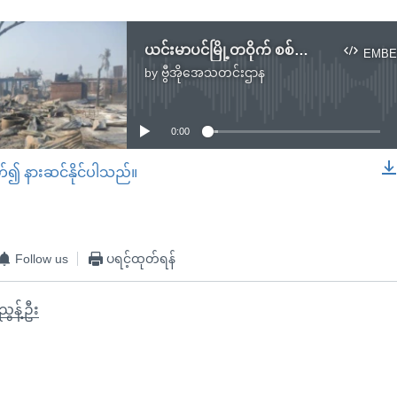
ယင်းမာပင်မြို့တဝိုက် စစ်ရေးတင်းမာ ဒေသခံ တသောင်းနီးပါးစစ်ရှောင်
EMBE
by
ဗွီအိုအေသတင်းဌာန
No media source currently available
0:00
တ်၍ နားဆင်နိုင်ပါသည်။
EMBED
Follow us
ပရင့်ထုတ်ရန်
ွန့်ဦး