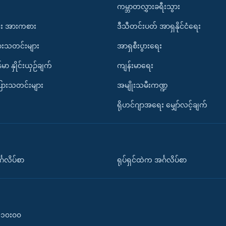
ကမ္ဘာတလွှားခရီးသွား
း အားကစား
ဒီသီတင်းပတ် အာရှနိုင်ငံရေး
ားသတင်းများ
အာရှစီးပွားရေး
်မာ နှိုင်းယှဉ်ချက်
ကျန်းမာရေး
ပြားသတင်းများ
အမျိုးသမီးကဏ္ဍ
ရိုဟင်ဂျာအရေး မျှော်လင့်ချက်
်္ဂလိပ်စာ
ရုပ်ရှင်ထဲက အင်္ဂလိပ်စာ
၀-၁၀း၀၀