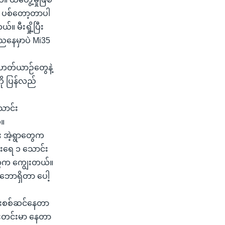
် ပစ်တော့တာပါ
။ မီးရှို့ပြီး
 ညနေမှာပဲ Mi35
။ ရဟတ်ယာဉ်တွေနဲ့
ို ပြန်လည်
ောင်း
်။
်း အဲ့ရွာတွေက
းရေ ၁ သောင်း
ွေက ကျွေးတယ်။
သဘောရှိတာ ပေါ့
င်းစစ်ဆင်နေတာ
ရေးတင်းမာ နေတာ