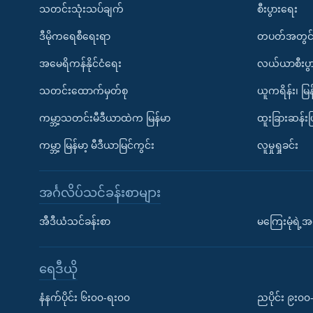
သတင်းသုံးသပ်ချက်
စီးပွားရေး
ဒီမိုကရေစီရေးရာ
တပတ်အတွင်
အမေရိကန်နိုင်ငံရေး
လယ်ယာစီးပွ
သတင်းထောက်မှတ်စု
ယူကရိန်း၊ မြန
ကမ္ဘာ့သတင်းမီဒီယာထဲက မြန်မာ
ထူးခြားဆန်း
ကမ္ဘာ့ မြန်မာ့ မီဒီယာမြင်ကွင်း
လူမှုရှုခင်း
အင်္ဂလိပ်သင်ခန်းစာများ
အီဒီယံသင်ခန်းစာ
မကြေးမုံရဲ့အင
ရေဒီယို
နံနက်ပိုင်း ၆း၀၀-ရး၀၀
ညပိုင်း ၉း၀