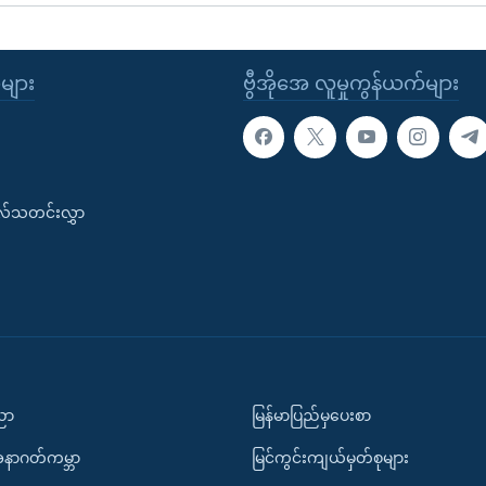
ုများ
ဗွီအိုအေ လူမှုကွန်ယက်များ
းလ်သတင်းလွှာ
ပညာ
မြန်မာပြည်မှပေးစာ
အနာဂတ်ကမ္ဘာ
မြင်ကွင်းကျယ်မှတ်စုများ