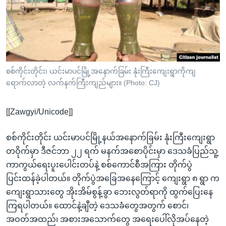
အ
သုတပဒေသာ အင်္ဂလိပ်စာ
ညွန်း
Learning English
စာမျက်နှာ
သို့
ဗွီအိုအေ လူမှုကွန်ယက်များ
ကျော်
ကြည့်
စစ်ကိုင်းတိုင်း၊ ယင်းမာပင်မြို့အနောက်ခြမ်း နုံးကြီးကျေးရွာကိုကျ
ရောက်လာတဲ့ လက်နက်ကြီးကျည်များ။ (Photo: CJ)
ရန်
ဘာသာစကားများ
ရှာဖွေ
[[Zawgyi/Unicode]]
ရန်
နေရာ
စစ်ကိုင်းတိုင်း ယင်းမာပင်မြို့နယ်အနောက်ခြမ်း နုံးကြီးကျေးရွာ
သို့
တဝိုက်မှာ ဒီဇင်ဘာ ၂၂ ရက် မနက်အစောပိုင်းမှာ ဒေသခံပြည်သူ့
ကျော်
ကာကွယ်ရေးပူးပေါင်းတပ်နဲ့ စစ်ကောင်စီအကြား တိုက်ပွဲ
ရန်
ပြင်းထန်ခဲ့ပါတယ်။ တိုက်ပွဲအခြေအနေကြောင့် ကျေးရွာ ၈ ရွာ က
ကျေးရွာသားတွေ အိုးအိမ်စွန့်ခွာ ဘေးလွတ်ရာကို ထွက်ပြေးနေ
ကြရပါတယ်။ ထောင်နဲ့ချီတဲ့ ဒေသခံတွေအတွက် စောင်၊
အဝတ်အထည်၊ အစားအသောက်တွေ အရေးပေါ်လိုအပ်နေတဲ့