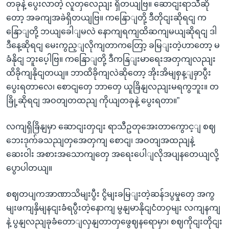
တခုနဲ့ ပွေးလာတဲ့ လူတှလေညျး ရှိတယျဗြ။ ဆောငျးရာသီဆို
တော့ အခကျအခဲရှိတယျဗြ။ ကနြောျတို့ ဒီတိုငျးဆိုရငျ က
နြောျတို့ ဘယျခေါျမလဲ နောကျရကျထိဆကျမယျဆိုရငျ ဒါ
ဒီနေ့ဆိုရငျ မေးကွည့ျလိုကျတာကတြော့ ခမြျးတဲ့ဟာတော့ မ
ခံနိုငျ ဘူးပေ့ါဗြ။ ကနြောျတို့ ဒီကနြျးမာရေးအတှကျလညျး
ထိခိုကျနိုငျတယျ။ ဘာထိခိုကျလဲဆိုတော့ အိုးအိမျစှန့ျခှာပွီး
ပွေးရတာလေ၊ စောငျတှေ ဘာတှေ ယူခြိနျလညျးမရကွဘူး။ တ
ခြို့ဆိုရငျ အဝတျတထညျ ကိုယျတခုနဲ့ ပွေးရတာ။”
လကျရှိခြိနျမှာ ဆောငျးတှငျး ရာသီဥတုအေးတာကွောင့ျ စဈ
ဘေးဒုက်ခသညျတှအေတှကျ စောငျ၊ အဝတျအထညျနဲ့
ဆေးဝါး အစားအသောကျတှေ အရေးပေါျလိုအပျနတေယျလို့
ပွောပါတယျ။
စဈတပျကအာဏာသိမျးပွီး ငွိမျးခမြျးတဲ့ဆန်ဒပွမှုတှေ အကွ
မျးဖကျနှိမျနငျးခံရပွီးတဲ့နောကျ မွနျမာနိုငျငံတဝှမျး လကျနကျ
နဲ့ ပွနျလညျခုခံတောျလှနျတာတှဖွေဈနရောမှာ၊ စဈကိုငျးတိုငျး