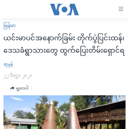
သုံး
ရ
လွယ်ကူ
မြန်မာ
မူလစာမျက်နှာ
စေ
ယင်းမာပင်အနောက်ခြမ်း တိုက်ပွဲပြင်းထန်၊
မြန်မာ
သည့်
ဒေသခံရွာသားတွေ ထွက်ပြေးတိမ်းရှောင်ရ
ကမ္ဘာ့သတင်းများ
Link
ဗွီဒီယို
နိုင်ငံတကာ
ဆုမွန်
များ
သတင်းလွတ်လပ်ခွင့်
အမေရိကန်
၂၂ ဒီဇင္ဘာ၊ ၂၀၂၁
ပင်မ
ရပ်ဝန်းတခု လမ်းတခု အလွန်
တရုတ်
အကြောင်းအရာ
မျှဝေပါ
သို့
အင်္ဂလိပ်စာလေ့လာမယ်
အစ္စရေး-ပါလက်စတိုင်း
ကျော်
အပတ်စဉ်ကဏ္ဍများ
အမေရိကန်သုံးအီဒီယံ
ကြည့်
ရေဒီယိုနှင့်ရုပ်သံ အချက်အလက်များ
မကြေးမုံရဲ့ အင်္ဂလိပ်စာ
ရေဒီယို
ရန်
ပင်မ
ရေဒီယို/တီဗွီအစီအစဉ်
ရုပ်ရှင်ထဲက အင်္ဂလိပ်စာ
တီဗွီ