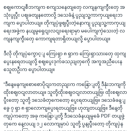
စဈကောငျစီဘကျက စကျသနေတျတှေ လကျနကျကွီးတှေ အ
သုံးပွုပွီး ပဈခတျနတောလို့ ဒသေခံနဲ့ ပွညျသူ့ကာကှယျရေးဘ
ကျက ပွောပါတယျ။ တိုကျပှဲဖွဈပွီးတဲ့နောကျ ပွညျသူ့ကာကှယျ
ရေးအဖှဲ့က နယျမွရှေငျးလငျးရေးရာမှာ မပေါကျကှဲသေးတဲ့ လ
ကျနကျကွီးတှေ ကောကျရတာရှိတယျလို့ ပွောပါတယျ။
ဒီလို တိုကျပှဲကွောင့ျ ကြေးရှာ ၈ ရှာက ကြေးရှာသားတှေ ထှကျ
ပွေးနရေတယျလို့ စဈပွေးဒုက်ခသညျတှကေို အကူအညီပေးန
သေူတဦးက ပွောပါတယျ။
“ဒီနေ့မနကျစောစောပိုငျးကတညျးက ကနြောျတို့ ဒီနုံးဘကျကို
ထိုးစဈဝငျလာတယျ။ သူတို့ထိုးစဈဝငျလာတယျဗြ၊ ထိုးစဈလာ
ပွီးတော့ သူတို့ ဒသေခံတှကေတော့ ပွေးရတယျဗြ။ ဒသေခံခန့ျ
ခွေ ၇ ရှာ ၈ ရှာလောကျပွေးရတယျဗြ။ ဟုတျတယျဗြ။ ဒီနေ့တို
ကျပှဲကတော့ အခု ကနြောျတို့ ဒီဒသေခံနယျမွခေံ PDF တပျဖှဲ့
တှကေ နေ့လယျ ၁၂ လောကျမှာပဲ သူတို့ ပွနျပွီးတော့ တိုကျပှဲန