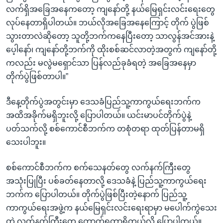
လက်ရှိအခြေအနေကတော့ ကျနော်တို့ နယ်မြေရှင်းလင်းရေးတွေ
လုပ်နေတာရှိပါတယ်။ ဘယ်လိုအခြေအနေကြောင့် တိုက် ပွဲဖြစ်
သွားတာလဲဆိုတော့ သူတို့ဘက်ကနေပြီးတော့ သာလွန်အင်အားနဲ့
ပေ့ါနော်၊ ကျနော်တို့ဘက်ကို ထိုးစစ်ဆင်လာတဲ့အတွက် ကျနော်တို့
ကလည်း မလွဲမရှောင်သာ ပြန်လည်ခုခံရတဲ့ အခြေအနေမှာ
တိုက်ပွဲဖြစ်တာပါ။”
ဒီနေ့တိုက်ပွဲအတွင်းမှာ ဒေသခံပြည်သူ့ကာကွယ်ရေးဘက်က
အထိအခိုက်မရှိဘူးလို့ ပြောပါတယ်။ ယင်းမာပင်တိုက်ပွဲနဲ့
ပတ်သက်လို့ စစ်ကောင်စီဘက်က တစုံတရာ ထုတ်ပြန်တာမရှိ
သေးပါဘူး။
စစ်ကောင်စီဘက်က စက်သေနတ်တွေ လက်နက်ကြီးတွေ
အသုံးပြုပြီး ပစ်ခတ်နေတာလို့ ဒေသခံနဲ့ ပြည်သူ့ကာကွယ်ရေး
ဘက်က ပြောပါတယ်။ တိုက်ပွဲဖြစ်ပြီးတဲ့နောက် ပြည်သူ့
ကာကွယ်ရေးအဖွဲ့က နယ်မြေရှင်းလင်းရေးရာမှာ မပေါက်ကွဲသေး
တဲ့ လက်နက်ကြီးတွေ ကောက်ရတာရှိတယ်လို့ ပြောပါတယ်။