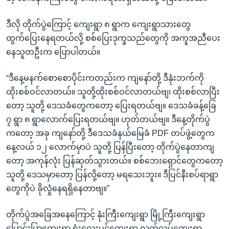
ဒီလို တိုက်ပွဲကြောင့် ကျေးရွာ ၈ ရွာက ကျေးရွာသားတွေ
ထွက်ပြေးနေရတယ်လို့ စစ်ပြေးဒုက္ခသည်တွေကို အကူအညီပေး
နေသူတဦးက ပြောပါတယ်။
“ဒီနေ့မနက်စောစောပိုင်းကတည်းက ကျနော်တို့ ဒီနုံးဘက်ကို
ထိုးစစ်ဝင်လာတယ်။ သူတို့ထိုးစစ်ဝင်လာတယ်ဗျ၊ ထိုးစစ်လာပြီး
တော့ သူတို့ ဒေသခံတွေကတော့ ပြေးရတယ်ဗျ။ ဒေသခံခန့်ခြေ
၇ ရွာ ၈ ရွာလောက်ပြေးရတယ်ဗျ။ ဟုတ်တယ်ဗျ။ ဒီနေ့တိုက်ပွဲ
ကတော့ အခု ကျနော်တို့ ဒီဒေသခံနယ်မြေခံ PDF တပ်ဖွဲ့တွေက
နေ့လယ် ၁၂ လောက်မှာပဲ သူတို့ ပြန်ပြီးတော့ တိုက်ပွဲနေတာကျ
တော့ အကုန်လုံး ပြန်ဆုတ်သွားတယ်။ စစ်ဘေးရှောင်တွေကတော့
သူတို့ ဒေသမှာတော့ ပြန်လို့တော့ မရသေးဘူး။ ဒီပြင်နီးစပ်ရာရွာ
တွေကိုပဲ ခိုလှုံနေရရှိနေတာဗျ။”
တိုက်ပွဲအခြေအနေကြောင့် နုံးကြီးကျေးရွာ မြို့ကြီးကျေးရွာ
ပြောင်းပြာကျေးရွာ ရုံးလေးပင်ကျေးရွာ လက်လှုပ်ကျေးရွာ