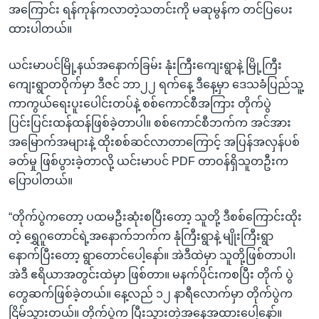
အကြောင်း ရန်ကုန်ကလာတဲ့သတင်းကို မဆုမွန်က တင်ပြပေး
ထားပါတယ်။
ယင်းမာပင်မြို့နယ်အနောက်ခြမ်း နုံးကြီးကျေးရွာနဲ့ မြို့ကြီး
ကျေးရွာတဝိုက်မှာ ဒီဇင် ဘာ၂၂ ရက်နေ့ ဒီနေ့မှာ ဒေသခံပြည်သူ့
ကာကွယ်ရေးပူးပေါင်းတပ်နဲ့ စစ်ကောင်စီအကြား တိုက်ပွဲ
ပြင်းပြင်းထန်ထန်ဖြစ်ခဲ့တာပါ။ စစ်ကောင်စီဘက်က အင်အား
အမြောက်အများနဲ့ ထိုးစစ်ဆင်လာတာကြောင့် အပြန်အလှန်ပစ်
ခတ်မှု ဖြစ်ပွားခဲ့တာလို့ ယင်းမာပင် PDF တာဝန်ရှိသူတဦးက
ပြောပါတယ်။
“တိုက်ပွဲကတော့ ပထမဦးဆုံးစပြီးတော့ သူတို့ ဒီစစ်ကြောင်းထိုး
တဲ့ ရွှေဂူတောင်ရဲ့အနောက်ဘက်က နုံကြီးရွာနဲ့ မျိုးကြီးရွာ
နောက်ပြီးတော့ ရွာတောင်ပေါ့နော်။ အဲဒီထဲမှာ သူတို့ဖြစ်တာပါ၊
အဲဒီ ဧရိယာအတွင်းထဲမှာ ဖြစ်တာ။ မနက်ပိုင်းကစပြီး တိုက် ပွဲ
တွေဆက်ဖြစ်ခဲ့တယ်။ နေ့လည် ၁၂ နာရီလောက်မှာ တိုက်ပွဲက
ငြိမ်သွားတယ်။ တိုက်ပွဲက ပြီးသွားတဲ့အနေအထားပေါ့နော်။