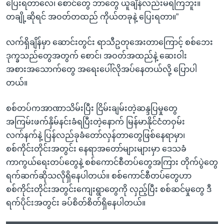
ပြေးရတာလေ၊ စောင်တွေ ဘာတွေ ယူချိန်လည်းမရကြဘူး။
တချို့ဆိုရင် အဝတ်တထည် ကိုယ်တခုနဲ့ ပြေးရတာ။”
လက်ရှိချိန်မှာ ဆောင်းတွင်း ရာသီဥတုအေးတာကြောင့် စစ်ဘေး
ဒုက္ခသည်တွေအတွက် စောင်၊ အဝတ်အထည်နဲ့ ဆေးဝါး
အစားအသောက်တွေ အရေးပေါ်လိုအပ်နေတယ်လို့ ပြောပါ
တယ်။
စစ်တပ်ကအာဏာသိမ်းပြီး ငြိမ်းချမ်းတဲ့ဆန္ဒပြမှုတွေ
အကြမ်းဖက်နှိမ်နင်းခံရပြီးတဲ့နောက် မြန်မာနိုင်ငံတဝှမ်း
လက်နက်နဲ့ ပြန်လည်ခုခံတော်လှန်တာတွေဖြစ်နေရာမှာ၊
စစ်ကိုင်းတိုင်းအတွင်း နေရာအတော်များများမှာ ဒေသခံ
ကာကွယ်ရေးတပ်တွေနဲ့ စစ်ကောင်စီတပ်တွေအကြား တိုက်ပွဲတွေ
ရက်ဆက်ဆိုသလိုရှိနေပါတယ်။ စစ်ကောင်စီတပ်တွေဟာ
စစ်ကိုင်းတိုင်းအတွင်းကျေးရွာတွေကို လှည့်ပြီး စစ်ဆင်မှုတွေ ဒီ
ရက်ပိုင်းအတွင်း ခပ်စိတ်စိတ်ရှိနေပါတယ်။