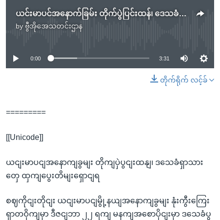
ယင်းမာပင်အနောက်ခြမ်း တိုက်ပွဲပြင်းထန်၊ ဒေသခံရွာသားတွေ ထွက်ပြေးတိမ်းရှောင်ရ
by
ဗွီအိုအေသတင်းဌာန
No media source currently available
0:00
3:31
တိုက်ရိုက် လင့်ခ်
=========
[[Unicode]]
ယငျးမာပငျအနောကျခွမျး တိုကျပှဲပွငျးထနျ၊ ဒသေခံရှာသား
တှေ ထှကျပွေးတိမျးရှောငျရ
စဈကိုငျးတိုငျး ယငျးမာပငျမွို့နယျအနောကျခွမျး နုံးကွီးကြေး
ရှာတဝိုကျမှာ ဒီဇငျဘာ ၂၂ ရကျ မနကျအစောပိုငျးမှာ ဒသေခံပွ