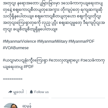
အတှငျး နရောအတောျမြားမြားမှာ ဒသေခံကာကှယျရေးတပျ
တှနေဲ့ စဈကောငျစီတပျတှအေကွား တိုကျပှဲတှေ ရကျဆကျဆို
သလိုရှိနပေါတယျ။ စဈကောငျစီတပျတှဟော စဈကိုငျးတိုငျး
အတှငျးကြေးရှာတှကေို လှည့ျပွီး စဈဆငျမှုတှေ ဒီရကျပိုငျးအ
တှငျး ခပျစိတျစိတျရှိနပေါတယျ။
#MyanmarViolence #MyanmarMilitary #MyanmarPDF
#VOABurmese
#ယငျးမာပငျနုံးကွီးကြေးရှာ #ဘေးလှတျရာပွေး #ဒသေခံကာကှ
ယျရေးတပျ #PDF
=========
မျှဝေပါ
Follow us
ဆုမွန်