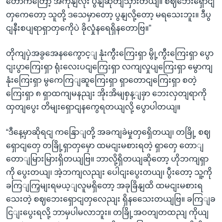
တောကတြော့ အကုနျလုံး ပွနျဆုတျသှားတယျ။ စဈဘေးရှောငျ
တှကေတော့ သူတို့ ဒသေမှာတော့ ပွနျလို့တော့ မရသေးဘူး။ ဒီပွ
ငျနီးစပျရာရှာတှကေိုပဲ ခိုလှုံနရေရှိနတောဗြ။”
တိုကျပှဲအခွအေနကွေောင့ျ နုံးကွီးကြေးရှာ မွို့ကွီးကြေးရှာ ပွော
ငျးပွာကြေးရှာ ရုံးလေးပငျကြေးရှာ လကျလှုပျကြေးရှာ မွောကျ
နုံးကြေးရှာ မွကေကြျဆူကြေးရှာ ရှာတောငျကြေးရှာ စတဲ့
ကြေးရှာ ၈ ရှာထကျမနညျး အိုးအိမျစှန့ျခှာ ဘေးလှတျရာကို
ထှတျပွေး တိမျးရှောငျနကွေရတယျလို့ ပွောပါတယျ။
“ဒီနေ့မှာဆိုရငျ ကနြောျတို့ အခကျခဲမှုတှရှေိတယျ၊ တခြို့ စဈ
ရှောငျတှေ တခြို့ရှာတှမှော ထမငျးမစားရတဲ့ ရှာတှေ တောျ
တောျမြားမြားရှိတယျဗြ။ ဘာလို့ရှိတယျဆိုတော့ ဟိုဘကျရှာ
ကို ပွေးတယျ၊ အဲ့ဘကျလညျး ပေါငျးပွေးတယျ၊ ပွီးတော့ သူ့ကို
ခကြျကြှမျးရမယ့ျလူမရှိတော့ အခုခြိနျထိ ထမငျးမစားရ
သေးတဲ့ စဈဘေးရှောငျတှလေညျး ရှိနသေေးတယျဗြ။ ခကြျခ
ငြျးပွေးရလို့ ဘာမှပါမလာဘူး။ တခြို့အဝတျတထညျ ကိုယျ