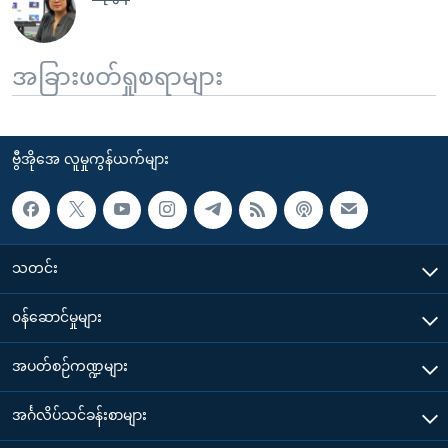
အခြားဖတ်ရှုစရာများ
ဗွီအိုအေ လူမှုကွန်ယက်များ
သတင်း
၀န်ဆောင်မှုများ
အပတ်စဉ်ကဏ္ဍများ
အင်္ဂလိပ်သင်ခန်းစာများ