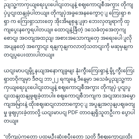
ညျသူ့ကာကှယျရေးပူးပေါငျးတပျနဲ့ စဈကောငျစီအကွား တိုကျ
ပှဲပွငျးထနျခဲ့ပါတယျ။ တိုကျပှဲအခွအေနကွေောင့ျ ကြေးရှာ ၈
ရှာ က ကြေးရှာသားတှေ အိုးအိမျစှန့ျခှာ ဘေးလှတျရာကို ထှ
ကျပွေးနကွေရပါတယျ။ ထောငျနဲ့ခြီတဲ့ ဒသေခံတှအေတှကျ
စောငျ၊ အဝတျအထညျ၊ အစားအသောကျတှေ အရေးပေါျလို
အပျနတေဲ့ အကွောငျး ရနျကုနျကလာတဲ့သတငျးကို မဆုမှနျက
တငျပွပေးထားပါတယျ။
ယငျးမာပငျမွို့နယျအနောကျခွမျး နုံးကွီးကြေးရှာနဲ့ မွို့ကွီးကြေး
ရှာတဝိုကျမှာ ဒီဇငျ ဘာ၂၂ ရကျနေ့ ဒီနေ့မှာ ဒသေခံပွညျသူ့ကာ
ကှယျရေးပူးပေါငျးတပျနဲ့ စဈကောငျစီအကွား တိုကျပှဲ ပွငျးပွ
ငျးထနျထနျဖွဈခဲ့တာပါ။ စဈကောငျစီဘကျက အငျအားအမွော
ကျအမြားနဲ့ ထိုးစဈဆငျလာတာကွောင့ျ အပွနျအလှနျပဈခတျ
မှု ဖွဈပှားခဲ့တာလို့ ယငျးမာပငျ PDF တာဝနျရှိသူတဦးက ပွောပါ
တယျ။
“တိုကျပှဲကတော့ ပထမဦးဆုံးစပွီးတော့ သူတို့ ဒီစဈကွောငျးထိုး