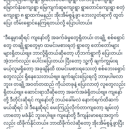
မြောက်နုံးကျေးရွာ မြေကျက်ဆူကျေးရွာ ရွာတောင်ကျေးရွာ စတဲ့
ကျေးရွာ ၈ ရွာထက်မနည်း အိုးအိမ်စွန့်ခွာ ဘေးလွတ်ရာကို ထွတ်
ပြေး တိမ်းရှောင်နေကြရတယ်လို့ ပြောပါတယ်။
“ဒီနေ့မှာဆိုရင် ကျနော်တို့ အခက်ခဲမှုတွေရှိတယ်၊ တချို့ စစ်ရှောင်
တွေ တချို့ရွာတွေမှာ ထမင်းမစားရတဲ့ ရွာတွေ တော်တော်များ
များရှိတယ်ဗျ။ ဘာလို့ရှိတယ်ဆိုတော့ ဟိုဘက်ရွာကို ပြေးတယ်၊
အဲ့ဘက်လည်း ပေါင်းပြေးတယ်၊ ပြီးတော့ သူ့ကို ချက်ကျွမ်းရ
မယ့်လူမရှိတော့ အခုချိန်ထိ ထမင်းမစားရသေးတဲ့ စစ်ဘေးရှောင်
တွေလည်း ရှိနေသေးတယ်ဗျ။ ချက်ချင်းပြေးရလို့ ဘာမှပါမလာ
ဘူး။ တချို့အဝတ်တထည် ကိုယ်တခုနဲ့ ပြေးလာတဲ့ လူတွေလည်း
ရှိတယ်ဗျ။ ဆောင်းရာသီဆိုတော့ အခက်အခဲရှိတယ်ဗျ။ ကျနော်
တို့ ဒီတိုင်းဆိုရင် ကျနော်တို့ ဘယ်ခေါ်မလဲ နောက်ရက်ထိဆက်
မယ်ဆိုရင် ဒါ ဒီနေ့ဆိုရင် မေးကြည့်လိုက်တာကျတော့ ချမ်းတဲ့
ဟာတော့ မခံနိုင် ဘူးပေ့ါဗျ။ ကျနော်တို့ ဒီကျန်းမာရေးအတွက်
လည်း ထိခိုက်နိုင်တယ်။ ဘာထိခိုက်လဲဆိုတော့ အိုးအိမ်စွန့်ခွာပြီး