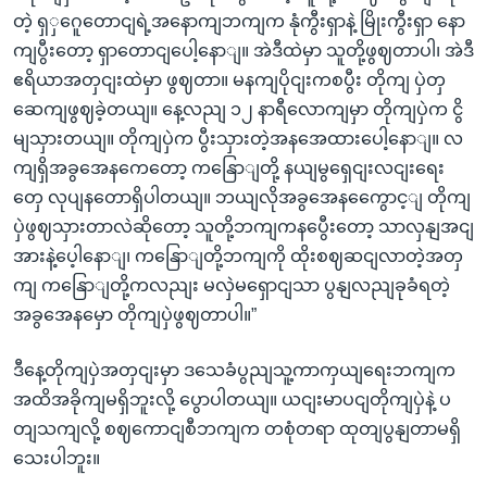
တဲ့ ရှှဂေူတောငျရဲ့အနောကျဘကျက နုံကွီးရှာနဲ့ မြိုးကွီးရှာ နော
ကျပွီးတော့ ရှာတောငျပေါ့နောျ။ အဲဒီထဲမှာ သူတို့ဖွဈတာပါ၊ အဲဒီ
ဧရိယာအတှငျးထဲမှာ ဖွဈတာ။ မနကျပိုငျးကစပွီး တိုကျ ပှဲတှ
ဆေကျဖွဈခဲ့တယျ။ နေ့လညျ ၁၂ နာရီလောကျမှာ တိုကျပှဲက ငွိ
မျသှားတယျ။ တိုကျပှဲက ပွီးသှားတဲ့အနအေထားပေါ့နောျ။ လ
ကျရှိအခွအေနကေတော့ ကနြောျတို့ နယျမွရှေငျးလငျးရေး
တှေ လုပျနတောရှိပါတယျ။ ဘယျလိုအခွအေနကွေောင့ျ တိုကျ
ပှဲဖွဈသှားတာလဲဆိုတော့ သူတို့ဘကျကနပွေီးတော့ သာလှနျအငျ
အားနဲ့ပေ့ါနောျ၊ ကနြောျတို့ဘကျကို ထိုးစဈဆငျလာတဲ့အတှ
ကျ ကနြောျတို့ကလညျး မလှဲမရှောငျသာ ပွနျလညျခုခံရတဲ့
အခွအေနမှော တိုကျပှဲဖွဈတာပါ။”
ဒီနေ့တိုကျပှဲအတှငျးမှာ ဒသေခံပွညျသူ့ကာကှယျရေးဘကျက
အထိအခိုကျမရှိဘူးလို့ ပွောပါတယျ။ ယငျးမာပငျတိုကျပှဲနဲ့ ပ
တျသကျလို့ စဈကောငျစီဘကျက တစုံတရာ ထုတျပွနျတာမရှိ
သေးပါဘူး။