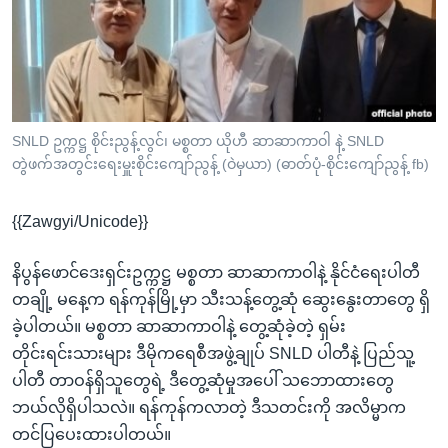
အ
သုတပဒေသာ အင်္ဂလိပ်စာ
ညွန်း
Learning English
စာမျက်နှာ
သို့
ဗွီအိုအေ လူမှုကွန်ယက်များ
ကျော်
ကြည့်
SNLD ဥက္ကဋ္ဌ စိုင်းညွန့်လွင်၊ မစ္စတာ ယိုဟီ ဆာဆာကာဝါ နဲ့ SNLD
တွဲဖက်အတွင်းရေးမှူးစိုင်းကျော်ညွန့် (ဝဲမှယာ) (ဓာတ်ပုံ-စိုင်းကျော်ညွန့် fb)
ရန်
ဘာသာစကားများ
ရှာဖွေ
{{Zawgyi/Unicode}}
ရန်
နေရာ
နိပွန်ဖောင်ဒေးရှင်းဥက္ကဋ္ဌ မစ္စတာ ဆာဆာကာဝါနဲ့ နိုင်ငံရေးပါတီ
သို့
တချို့ မနေ့က ရန်ကုန်မြို့မှာ သီးသန့်တွေ့ဆုံ ဆွေးနွေးတာတွေ ရှိ
ကျော်
ခဲ့ပါတယ်။ မစ္စတာ ဆာဆာကာဝါနဲ့ တွေ့ဆုံခဲ့တဲ့ ရှမ်း
ရန်
တိုင်းရင်းသားများ ဒီမိုကရေစီအဖွဲ့ချုပ် SNLD ပါတီနဲ့ ပြည်သူ့
ပါတီ တာဝန်ရှိသူတွေရဲ့ ဒီတွေ့ဆုံမှုအပေါ် သဘောထားတွေ
ဘယ်လိုရှိပါသလဲ။ ရန်ကုန်ကလာတဲ့ ဒီသတင်းကို အလိမ္မာက
တင်ပြပေးထားပါတယ်။