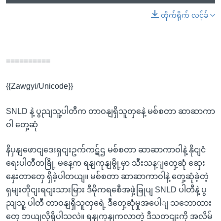
တိုက်ရိုက် လင့်ခ်
==========
{{Zawgyi/Unicode}}
SNLD နဲ့ ပွညျသူ့ပါတီက တာဝနျရှိသူတှနေဲ့ မစ်စတာ ဆာဆာကာ
ဝါ တှေ့ဆုံ
နိပှနျဖောငျဒေးရှငျးဥက်ကဋ်ဌ မစ်စတာ ဆာဆာကာဝါနဲ့ နိုငျငံ
ရေးပါတီတခြို့ မနေ့က ရနျကုနျမွို့မှာ သီးသန့ျတှေ့ဆုံ ဆှေး
နှေးတာတှေ ရှိခဲ့ပါတယျ။ မစ်စတာ ဆာဆာကာဝါနဲ့ တှေ့ဆုံခဲ့တဲ့
ရှမျးတိုငျးရငျးသားမြား ဒီမိုကရစေီအဖှဲ့ခြုပျ SNLD ပါတီနဲ့ ပွ
ညျသူ့ ပါတီ တာဝနျရှိသူတှရေဲ့ ဒီတှေ့ဆုံမှုအပေါျ သဘောထား
တှေ ဘယျလိုရှိပါသလဲ။ ရနျကုနျကလာတဲ့ ဒီသတငျးကို အလိမ်