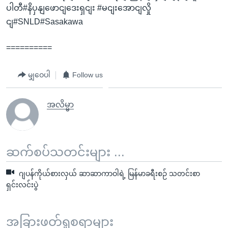
ပါတီ#နိပှနျဖောငျဒေးရှငျး #မငျးအောငျလှို
ငျ#SNLD#Sasakawa
==========
မျှဝေပါ
Follow us
အလိမ္မာ
ဆက်စပ်သတင်းများ ...
ဂျပန်ကိုယ်စားလှယ် ဆာဆာကာဝါရဲ့ မြန်မာခရီးစဉ် သတင်းစာ
ရှင်းလင်းပွဲ
အခြားဖတ်ရှုစရာများ