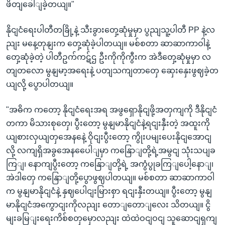
ဖိတျခေါျခဲ့တယျ။"
နိုငျငံရေးပါတီတခြို့နဲ့ သီးခွားတှေ့ဆုံမှုမှာ ပွညျသူ့ပါတီ PP နဲ့လ
ညျး မနေ့တုနျးက တှေ့ဆုံခဲ့ပါတယျ။ မစ်စတာ ဆာဆာကာဝါနဲ့
တှေ့ဆုံခဲ့တဲ့ ပါတီဥက်ကဋ်ဌ ဦးကိုကိုကွီးက အဲဒီတှေ့ဆုံမှုမှာ လ
တျတလော မွနျမာ့အရေးနဲ့ ပတျသကျတာတှေ ဆှေးနှေးဖွဈခဲ့တ
ယျလို့ ပွောပါတယျ။
"အဓိက ကတော့ နိုငျငံရေးအရ အဖွရှောနိုငျဖို့အတှကျကို ဒီနိုငျငံ
တကာ မိသားစုတှေ၊ ပွီးတော့ မွနျမာနိုငျငံနဲ့ရငျးနှီးတဲ့ အထူးကို
ယျစားလှယျတှအေနနေဲ့ ဝိုငျးပွီးတော့ ကွိုးပမျးပေးနိုငျအောငျ
လို့ လကျရှိအခွအေနပေေါျမှာ ကနြောျတို့ရဲ့အမွငျ သုံးသပျခ
ကြျ၊ နောကျပွီးတော့ ကနြောျတို့ရဲ့ အကွံပွုခကြျပေါ့နောျ၊
အဲဒါတှေ ကနြောျတို့ပွောဖွဈပါတယျ။ မစ်စတာ ဆာဆာကာဝါ
က မွနျမာနိုငျငံနဲ့ နှဈပေါငျးမြားစှာ ရငျးနှီးတယျ။ ပွီးတော့ မွနျ
မာနိုငျငံအကွောငျးကိုလညျး တောျတောျလေး သိတယျ။ ငွိ
မျးခမြျးရေးကိစ်စတှမှောလညျး ထဲထဲဝငျဝငျ သူဆောငျရှကျ