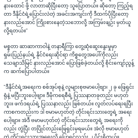
နားထောင် ဖို့ လာတာဆိုပြီးတော့ သူပြောတယ်။ ဆိုတော့ ကြည့်ရ
တာ ဒီနိုင်ငံရဲ့ပြောင်းလဲတဲ့ အခင်းအကျင်းကို ဒီထက်ပိုပြီးတော့
နားလည်အောင် ကြိုးစားနေတဲ့သဘောလို့ အကြမ်းဖျဉ်း မှတ်ယူ
လို့ရတယ်။"
မစ္စတာ ဆာဆာကာဝါနဲ့ တနာရီကြာ တွေ့ဆုံဆွေးနွေးမှုမှာ
ရှမ်းပြည်နယ်ရဲ့ နိုင်ငံရေးဆိုင်ရာ ကိစ္စတွေအပေါ်ကိုလည်း
သေချာသိမြင် နားလည်အောင် ပြောဖြစ်ခဲ့တယ်လို့ စိုင်းကျော်ညွန့်
က ဆက်ပြောပါတယ်။
"ဒီနိုင်ငံရဲ့အရေးက စစ်အုပ်စုနဲ့ လူများစုဗမာပေါ့ဗျာ၊ ၂ ခု ဖြေရှင်း
ရုံနဲ့ မပြီးဘူးပေါ့ဗျာ။ ဒီမိုကရေစီရဲ့ ပြဿနာတခုတည်း မဟုတ်
ဘူး။ ဖက်ဒရယ်ရဲ့ ပြဿနာလည်း ဖြစ်တယ်။ လွတ်လပ်ရေးရပြီး
ကာစကတည်းက ဒါ ဗမာမဟုတ်တဲ့ တိုင်းရင်းသားတွေရဲ့ အရေး
ပေါ့ဗျာ။ အဲဒီ ဗမာမဟုတ်တဲ့ တိုင်းရင်းသားတွေရဲ့ အရေးကို
လည်း တွဲပြီး တပြိုင်တည်းဖြေရှင်းမှရမယ်။ အဲလို ဗမာမဟုတ်
တဲ့ တိုင်းရင်းသားအရေးလို့ ပြောရင်လည်း ၂ ပိုင်းရှိတယ်။