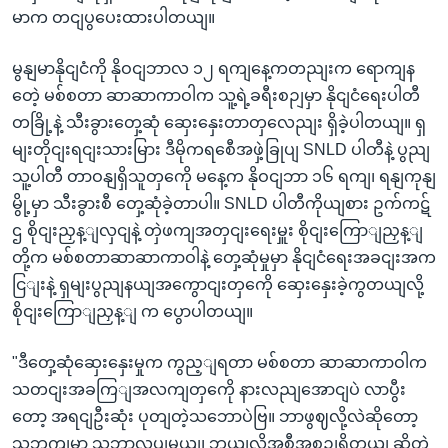
မာက တငျပွပေးထားပါတယျ။
မွနျမာနိုငျငံကို နိုဝငျဘာလ ၁၂ ရကျနေ့ကတညျးက ရောကျန
တေဲ့ မစ်စတာ ဆာဆာကာဝါက သူ့ရဲ့ခရီးစဉျမှာ နိုငျငံရေးပါတီ
တခြို့နဲ့ သီးခွားတှေ့ဆုံ ဆှေးနှေးတာတှလေညျး ရှိခဲ့ပါတယျ။ ရှ
မျးတိုငျးရငျးသားမြား ဒီမိုကရစေီအဖှဲ့ခြုပျ SNLD ပါတီနဲ့ ပွညျ
သူ့ပါတီ တာဝနျရှိသူတှကေို မနေ့က နိုဝငျဘာ ၁၆ ရကျ၊ ရနျကုနျ
မွို့မှာ သီးခွားစီ တှေ့ဆုံခဲ့တာပါ။ SNLD ပါတီကိုယျစား ဥက်ကဋ်
ဌ စိုငျးညှန့ျလှငျနဲ့ တှဲဖကျအတှငျးရေးမှူး စိုငျးကြောျညှန့ျ
တို့က မစ်စတာဆာဆာကာဝါနဲ့ တှေ့ဆုံမှုမှာ နိုငျငံရေးအခငျးအက
ငြျးနဲ့ ရှမျးပွညျနယျအကွောငျးတှကေို ဆှေးနှေးခဲ့ကွတယျလို့
စိုငျးကြောျညှန့ျ က ပွောပါတယျ။
"ဒီတှေ့ဆုံဆှေးနှေးမှုက ကွည့ျရတာ မစ်စတာ ဆာဆာကာဝါက
သတငျးအခကြျအလကျတှကေို နားလညျအောငျပဲ လာပွီး
တော့ အရငျဦးဆုံး ပုတျတဲ့သဘောပဲဗြ။ ဘာဖွဈလို့လဲဆိုတော့
သူ့ဘကျမှာ သူဘာလုပျမယျ၊ ဘယျလိုအစီအစဉျရှိတယျ ဆိုတဲ့