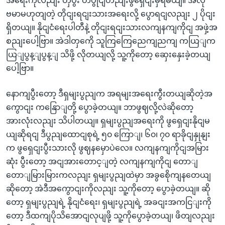
အရေးကိုလညျး တှဲပွီး တပွိုငျတညျးဖွရှေငျးမှရမယျ။ အဲလို
ဗမာမဟုတျတဲ့ တိုငျးရငျးသားအရေးလို့ ပွောရငျလညျး ၂ ပိုငျး
ရှိတယျ။ နိုငျငံရေးပါတီနဲ့ တိုငျးရငျးသားလကျနကျကိုငျ အဖှဲ့အ
စညျးပေါ့ဗြာ။ အဲဒါတှကေို သူကြကြေညေကျညကျ ကယြျက
ယြျပွန့ျပွန့ျ သိဖို့ လိုတယျလို့ သူ့ကိုတော့ ဆှေးနှေးခဲ့တယျ
ပေါ့ဗြာ။
နောကျပွီးတော့ ဒီရှမျးပွညျက အရမျးအရေးကွီးတယျဆိုတဲ့အ
ကွောငျး ကနြောျတို့ ပွောခဲ့တယျ။ ဘာဖွဈလို့လဲဆိုတော့
အားလုံးလညျး သိပါတယျ။ ရှမျးပွညျအရေးကို ဖွရှေငျးနိုငျမ
ယျဆိုရငျ ဒီပွညျထောငျစုရဲ့ ၅၀ ကြောျ၊ ၆၀၊ ၇၀ ရာခိုငျနှုနျး
က ဖွရှေငျးပွီးသားလို ဖွဈနမှောပဲလေ။ လကျနကျကိုငျအမြား
ဆုံး ပွီးတော့ အငျအားတောင့ျတဲ့ လကျနကျကိုငျ တောျ
တောျမြားမြားကလညျး ရှမျးပွညျထဲမှာ အခွစေိုကျနတေယျ
ဆိုတော့ အဲဒီအကွောငျးကိုလညျး သူ့ကိုတော့ ပွောခဲ့တယျ။ ဆို
တော့ ရှမျးပွညျရဲ့ နိုငျငံရေး၊ ရှမျးပွညျရဲ့ အခငျးအကငြျးကို
တော့ ဒီထကျပိုသိအောငျလုပျဖို့ သူ့ကိုပွောခဲ့တယျ၊ ဖိတျလညျး