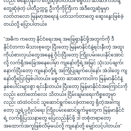
လည်း မနေ့တုန်းက တွေ့ဆုံခဲ့ပါတယ်။ မစ္စတာ ဆာဆာကာဝါနဲ့
တွေ့ဆုံခဲ့တဲ့ ပါတီဥက္ကဋ္ဌ ဦးကိုကိုကြီးက အဲဒီတွေ့ဆုံမှုမှာ
လတ်တလော မြန်မာ့အရေးနဲ့ ပတ်သက်တာတွေ ဆွေးနွေးဖြစ်ခဲ့
တယ်လို့ ပြောပါတယ်။
"အဓိက ကတော့ နိုင်ငံရေးအရ အဖြေရှာနိုင်ဖို့အတွက်ကို ဒီ
နိုင်ငံတကာ မိသားစုတွေ၊ ပြီးတော့ မြန်မာနိုင်ငံနဲ့ရင်းနှီးတဲ့ အထူး
ကိုယ်စားလှယ်တွေအနေနဲ့ ဝိုင်းပြီးတော့ ကြိုးပမ်းပေးနိုင်အောင်
လို့ လက်ရှိအခြေအနေပေါ်မှာ ကျနော်တို့ရဲ့အမြင် သုံးသပ်ချက်၊
နောက်ပြီးတော့ ကျနော်တို့ရဲ့ အကြံပြုချက်ပေါ့နော်၊ အဲဒါတွေ ကျ
နော်တို့ပြောဖြစ်ပါတယ်။ မစ္စတာ ဆာဆာကာဝါက မြန်မာနိုင်ငံနဲ့
နှစ်ပေါင်းများစွာ ရင်းနှီးတယ်။ ပြီးတော့ မြန်မာနိုင်ငံအကြောင်းကို
လည်း တော်တော်လေး သိတယ်။ ငြိမ်းချမ်းရေးကိစ္စတွေမှာ
လည်း ထဲထဲဝင်ဝင် သူဆောင်ရွက်ပေးခဲ့တာတွေ ရှိတဲ့အခါကျ
တော့ သူ့ရဲ့ပုဂ္ဂိုလ်ရေး ကြိုးပမ်းဆောင်ရွက်မှုတွေက မြန်မာနိုင်ငံ
ရဲ့ လက်ရှိပြဿနာတွေ ပြေလည်နိုင်ဖို့ ဒါ တစုံတရာတော့
အထောက်အကူဖြစ်လိမ့်မယ်လို့ ကျနော်တို့ မျှော်လင့်ပါတယ်။"