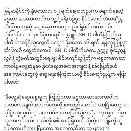
မြန်မာနိုင်ငံကို နိုဝင်ဘာလ ၁၂ ရက်နေ့ကတည်းက ရောက်နေတဲ့
မစ္စတာ ဆာဆာကာဝါက သူ့ရဲ့ခရီးစဉ်မှာ နိုင်ငံရေးပါတီတချို့နဲ့
သီးခြားတွေ့ဆုံ ဆွေးနွေးတာတွေလည်း ရှိခဲ့ပါတယ်။ ရှမ်း
တိုင်းရင်းသားများ ဒီမိုကရေစီအဖွဲ့ချုပ် SNLD ပါတီနဲ့ ပြည်သူ့
ပါတီ တာဝန်ရှိသူတွေကို မနေ့က နိုဝင်ဘာ ၁၆ ရက်၊ ရန်ကုန်မြို့မှာ
သီးခြားစီ တွေ့ဆုံခဲ့တာပါ။ SNLD ပါတီကိုယ်စား ဥက္ကဋ္ဌ စိုင်းညွန့်
လွင်နဲ့ တွဲဖက်အတွင်းရေးမှူး စိုင်းကျော်ညွန့်တို့က မစ္စတာဆာဆာ
ကာဝါနဲ့ တွေ့ဆုံမှုမှာ နိုင်ငံရေးအခင်းအကျင်းနဲ့ ရှမ်းပြည်နယ်
အကြောင်းတွေကို ဆွေးနွေးခဲ့ကြတယ်လို့ စိုင်းကျော်ညွန့်က ပြော
ပါတယ်။
"ဒီတွေ့ဆုံဆွေးနွေးမှုက ကြည့်ရတာ မစ္စတာ ဆာဆာကာဝါက
သတင်းအချက်အလက်တွေကို နားလည်အောင်ပဲ လာပြီးတော့ အ
ရင်ဦးဆုံး ပုတ်တဲ့သဘောပဲဗျ။ ဘာဖြစ်လို့လဲဆိုတော့ သူ့ဘက်မှာ
သူဘာလုပ်မယ်၊ ဘယ်လိုအစီအစဉ်ရှိတယ် ဆိုတဲ့ဟာမျိုးကို သူ
ပြောတာမရှိဘူး။ ပြီးတော့ အစကတည်းက သူ များများ