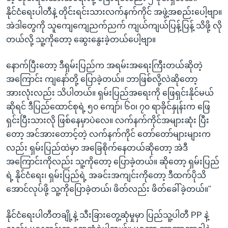
နိုင်ငံရေးပါတီနဲ့ တိုင်းရင်းသားလက်နက်ကိုင် အဖွဲ့အစည်းပေါ့ဗျာ။
အဲဒါတွေကို သူကျေကျေညက်ညက် ကျယ်ကျယ်ပြန့်ပြန့် သိဖို့ လို
တယ်လို့ သူ့ကိုတော့ ဆွေးနွေးခဲ့တယ်ပေါ့ဗျာ။
နောက်ပြီးတော့ ဒီရှမ်းပြည်က အရမ်းအရေးကြီးတယ်ဆိုတဲ့
အကြောင်း ကျနော်တို့ ပြောခဲ့တယ်။ ဘာဖြစ်လို့လဲဆိုတော့
အားလုံးလည်း သိပါတယ်။ ရှမ်းပြည်အရေးကို ဖြေရှင်းနိုင်မယ်
ဆိုရင် ဒီပြည်ထောင်စုရဲ့ ၅၀ ကျော်၊ ၆၀၊ ၇၀ ရာခိုင်နှုန်းက ဖြေ
ရှင်းပြီးသားလို ဖြစ်နေမှာပဲလေ။ လက်နက်ကိုင်အများဆုံး ပြီး
တော့ အင်အားတောင့်တဲ့ လက်နက်ကိုင် တော်တော်များများက
လည်း ရှမ်းပြည်ထဲမှာ အခြေစိုက်နေတယ်ဆိုတော့ အဲဒီ
အကြောင်းကိုလည်း သူ့ကိုတော့ ပြောခဲ့တယ်။ ဆိုတော့ ရှမ်းပြည်
ရဲ့ နိုင်ငံရေး၊ ရှမ်းပြည်ရဲ့ အခင်းအကျင်းကိုတော့ ဒီထက်ပိုသိ
အောင်လုပ်ဖို့ သူ့ကိုပြောခဲ့တယ်၊ ဖိတ်လည်း ဖိတ်ခေါ်ခဲ့တယ်။"
နိုင်ငံရေးပါတီတချို့နဲ့ သီးခြားတွေ့ဆုံမှုမှာ ပြည်သူ့ပါတီ PP နဲ့