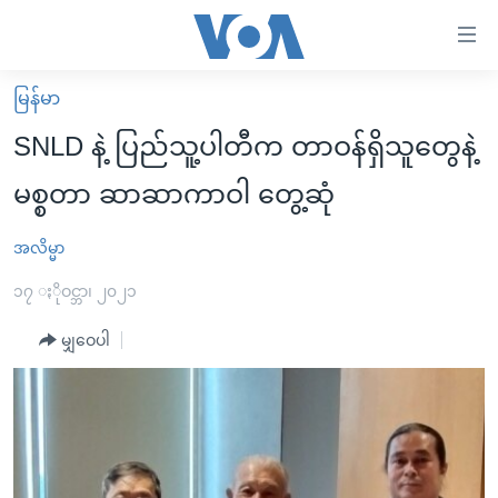
သုံး
ရ
လွယ်ကူ
မြန်မာ
မူလစာမျက်နှာ
စေ
SNLD နဲ့ ပြည်သူ့ပါတီက တာဝန်ရှိသူတွေနဲ့
မြန်မာ
သည့်
မစ္စတာ ဆာဆာကာဝါ တွေ့ဆုံ
ကမ္ဘာ့သတင်းများ
Link
ဗွီဒီယို
နိုင်ငံတကာ
အလိမ္မာ
များ
သတင်းလွတ်လပ်ခွင့်
အမေရိကန်
၁၇ ႏိုဝင္ဘာ၊ ၂၀၂၁
ပင်မ
ရပ်ဝန်းတခု လမ်းတခု အလွန်
တရုတ်
အကြောင်းအရာ
မျှဝေပါ
သို့
အင်္ဂလိပ်စာလေ့လာမယ်
အစ္စရေး-ပါလက်စတိုင်း
ကျော်
အပတ်စဉ်ကဏ္ဍများ
အမေရိကန်သုံးအီဒီယံ
ကြည့်
ရေဒီယိုနှင့်ရုပ်သံ အချက်အလက်များ
မကြေးမုံရဲ့ အင်္ဂလိပ်စာ
ရေဒီယို
ရန်
ပင်မ
ရေဒီယို/တီဗွီအစီအစဉ်
ရုပ်ရှင်ထဲက အင်္ဂလိပ်စာ
တီဗွီ