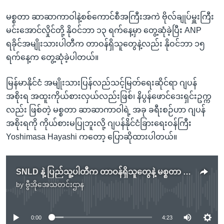
မစ္စတာ ဆာဆာကာဝါနဲ့စစ်ကောင်စီအကြီးအကဲ ဗိုလ်ချုပ်မှူးကြီး
မင်းအောင်လှိုင်တို့ နိုဝင်ဘာ ၁၃ ရက်နေ့မှာ တွေ့ဆုံခဲ့ပြီး ANP
ရခိုင်အမျိုးသားပါတီက တာဝန်ရှိသူတွေနဲ့လည်း နိုဝင်ဘာ ၁၅
ရက်နေ့က တွေ့ဆုံခဲ့ပါတယ်။
မြန်မာနိုင်ငံ အမျိုးသားပြန်လည်သင့်မြတ်ရေးဆိုင်ရာ ဂျပန်
အစိုးရ အထူးကိုယ်စားလှယ်လည်းဖြစ်၊ နိပွန်ဖောင်ဒေးရှင်းဥက္က
လည်း ဖြစ်တဲ့ မစ္စတာ ဆာဆာကာဝါရဲ့ အခု ခရီးစဉ်ဟာ ဂျပန်
အစိုးရကို ကိုယ်စားမပြုဘူးလို့ ဂျပန်နိုင်ငံခြားရေးဝန်ကြီး
Yoshimasa Hayashi ကတော့ ပြောဆိုထားပါတယ်။
SNLD နဲ့ ပြည်သူ့ပါတီက တာဝန်ရှိသူတွေနဲ့ မစ္စတာ ဆာဆာကာဝါ တွေ့ဆုံ
by
ဗွီအိုအေသတင်းဌာန
No media source currently available
0:00
4:23