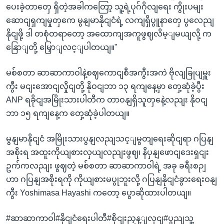
ပေးခဲ့တာတှေ ရှိတဲ့အခါကတြော့ သူ့ရဲ့ပုဂ်ဂိုလျရေး ကွိုးပမျး
ဆောငျရှကျမှုတှကေ မွနျမာနိုငျငံရဲ့ လကျရှိပွူနာတှေ ပွလေညျ
နိုငျဖို့ ဒါ တစုံတရာတော့ အထောကျအကူဖွဈလိမ့ျမယျလို့ က
နြောျတို့ မြှောျလင့ျပါတယျ။"
မစ်စတာ ဆာဆာကာဝါနဲ့စဈကောငျစီအကွီးအကဲ ဗိုလျခြုပျမှူး
ကွီး မငျးအောငျလှိုငျတို့ နိုဝငျဘာ ၁၃ ရကျနေ့မှာ တှေ့ဆုံခဲ့ပွီး
ANP ရခိုငျအမြိုးသားပါတီက တာဝနျရှိသူတှနေဲ့လညျး နိုဝငျ
ဘာ ၁၅ ရကျနေ့က တှေ့ဆုံခဲ့ပါတယျ။
မွနျမာနိုငျငံ အမြိုးသားပွနျလညျသင့ျမွတျရေးဆိုငျရာ ဂပြနျ
အစိုးရ အထူးကိုယျစားလှယျလညျးဖွဈ၊ နိပှနျဖောငျဒေးရှငျး
ဥက်ကလညျး ဖွဈတဲ့ မစ်စတာ ဆာဆာကာဝါရဲ့ အခု ခရီးစဉျ
ဟာ ဂပြနျအစိုးရကို ကိုယျစားမပွုဘူးလို့ ဂပြနျနိုငျငံခွားရေးဝနျ
ကွီး Yoshimasa Hayashi ကတော့ ပွောဆိုထားပါတယျ။
#ဆာဆာကာဝါ#နိုငျငံရေးပါတီ#စိုငျးညှန့ျလှငျ#ပွညျသူ့