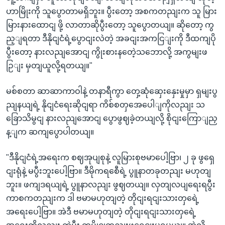
ဟာမြိုးကို သူပွောတာမရှိဘူး။ ပွီးတော့ အစကတညျးက သူ မြား
မြားနားထောငျ ဖို့ လာတာဆိုပွီးတော့ သူပွောတယျ။ ဆိုတော့ ကွ
ည့ျရတာ ဒီနိုငျငံရဲ့ပွောငျးလဲတဲ့ အခငျးအကငြျးကို ဒီထကျပို
ပွီးတော့ နားလညျအောငျ ကွိုးစားနတေဲ့သဘောလို့ အကွမျးဖ
ဉြျး မှတျယူလို့ရတယျ။"
မစ်စတာ ဆာဆာကာဝါနဲ့ တနာရီကွာ တှေ့ဆုံဆှေးနှေးမှုမှာ ရှမျးပွ
ညျနယျရဲ့ နိုငျငံရေးဆိုငျရာ ကိစ်စတှအေပေါျကိုလညျး သ
ခြောသိမွငျ နားလညျအောငျ ပွောဖွဈခဲ့တယျလို့ စိုငျးကြောျညှ
န့ျက ဆကျပွောပါတယျ။
"ဒီနိုငျငံရဲ့အရေးက စဈအုပျစုနဲ့ လူမြားစုဗမာပေါ့ဗြာ၊ ၂ ခု ဖွရှေ
ငျးရုံနဲ့ မပွီးဘူးပေါ့ဗြာ။ ဒီမိုကရစေီရဲ့ ပွူနာတခုတညျး မဟုတျ
ဘူး။ ဖကျဒရယျရဲ့ ပွူနာလညျး ဖွဈတယျ။ လှတျလပျရေးရပွီး
ကာစကတညျးက ဒါ ဗမာမဟုတျတဲ့ တိုငျးရငျးသားတှရေဲ့
အရေးပေါ့ဗြာ။ အဲဒီ ဗမာမဟုတျတဲ့ တိုငျးရငျးသားတှရေဲ့