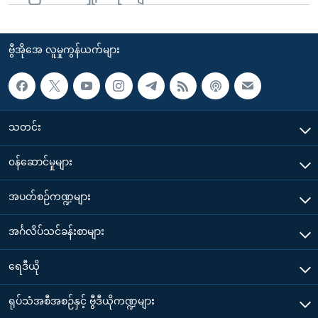
ဗွီအိုအေ လူမှုကွန်ယက်များ
သတင်း
၀န်ဆောင်မှုများ
အပတ်စဉ်ကဏ္ဍများ
အင်္ဂလိပ်သင်ခန်းစာများ
ရေဒီယို
ရုပ်သံအစီအစဉ်နှင့် ဗွီဒီယိုကဏ္ဍများ