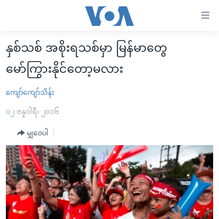
သုံး
ရ
လွယ်ကူ
နှစ်သစ် အစိုးရသစ်မှာ မြန်မာတွေ
မူလစာမျက်နှာ
စေ
မော်ကြွားနိုင်တော့မလား
မြန်မာ
သည့်
ကမ္ဘာ့သတင်းများ
ကျော်ကျော်သိန်း
Link
ဗွီဒီယို
နိုင်ငံတကာ
များ
၀၂ ဇန္နဝါရီ၊ ၂၀၁၆
သတင်းလွတ်လပ်ခွင့်
အမေရိကန်
ပင်မ
မျှဝေပါ
ရပ်ဝန်းတခု လမ်းတခု အလွန်
တရုတ်
အကြောင်းအရာ
သို့
အင်္ဂလိပ်စာလေ့လာမယ်
အစ္စရေး-ပါလက်စတိုင်း
ကျော်
အပတ်စဉ်ကဏ္ဍများ
အမေရိကန်သုံးအီဒီယံ
ကြည့်
ရေဒီယိုနှင့်ရုပ်သံ အချက်အလက်များ
မကြေးမုံရဲ့ အင်္ဂလိပ်စာ
ရေဒီယို
ရန်
ပင်မ
ရေဒီယို/တီဗွီအစီအစဉ်
ရုပ်ရှင်ထဲက အင်္ဂလိပ်စာ
တီဗွီ