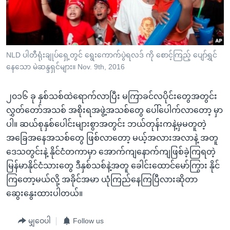
အ
သုတပဒေသာ အင်္ဂလိပ်စာ
ညွန်း
Learning English
စာမျက်နှာ
သို့
ဗွီအိုအေ လူမှုကွန်ယက်များ
NLD ပါတီရုံးချုပ်ရှေ့တွင် ရွေးကောက်ပွဲရလဒ် ကို စောင့်ကြည့် ပျော်ရွှင်
ကျော်
နေသော မဲဆန္ဒရှင်များ။ Nov. 9th, 2016
ကြည့်
ရန်
ဘာသာစကားများ
၂၀၁၆ ခု နှစ်သစ်ထဲရောက်လာပြီး မကြာခင်လပိုင်းတွေအတွင်း
ရှာဖွေ
လွှတ်တော်အသစ် အစိုးရအဖွဲ့အသစ်တွေ ပေါ်ပေါက်လာတော့ မှာ
ရန်
ပါ။ ဆယ်စုနှစ်ပေါင်းများစွာအတွင်း ဘယ်တုန်းကနဲ့မှမတူတဲ့
နေရာ
အခြေအနေအသစ်တွေ ဖြစ်လာတော့ မယ့်အလားအလာနဲ့ အတူ
သို့
ဒေသတွင်းနဲ့ နိုင်ငံတကာမှာ အောက်ကျနောက်ကျဖြစ်ခဲ့ကြရတဲ့
ကျော်
မြန်မာနိုင်ငံသားတွေ ဒီနှစ်သစ်နဲ့အတူ ခေါင်းထောင်မော်ကြွား နိုင်
ရန်
ကြတော့မယ်လို့ အခိုင်အမာ ယုံကြည်နေကြပြီလားဆိုတာ
ဆွေးနွေးထားပါတယ်။
မျှဝေပါ
Follow us