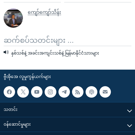
ကျော်ကျော်သိန်း
ဆက်စပ်သတင်းများ ...
နှစ်သစ်နဲ့ အခင်းအကျင်းသစ်နဲ့ မြန်မာနိုင်ငံသားများ
ဗွီအိုအေ လူမှုကွန်ယက်များ
သတင်း
၀န်ဆောင်မှုများ