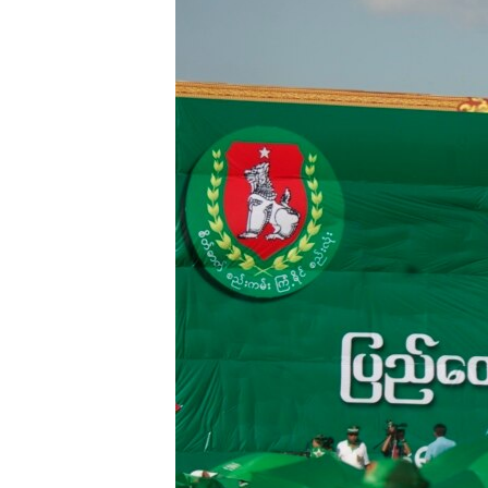
သုတပဒေသာ အင်္ဂလိပ်စာ
အ
ညွန်း
စာမျက်နှာ
သို့
ကျော်
ကြည့်
ရန်
ရှာဖွေ
ရန်
နေရာ
သို့
ကျော်
ရန်