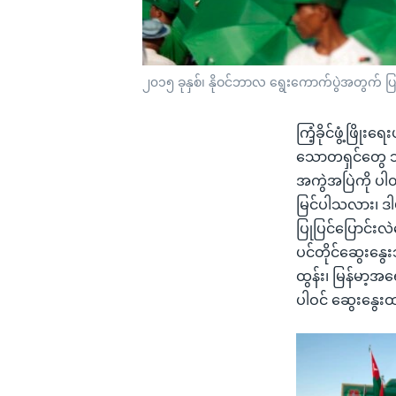
၂၀၁၅ ခုနှစ်၊ နိုဝင်ဘာလ ရွေးကောက်ပွဲအတွက် ပြည်
ကြံ့ခိုင်ဖွံ့ဖြ
သောတရှင်တွေ ဘ
အကွဲအပြဲကို ပါတ
မြင်ပါသလား၊ ဒါမ
ပြုပြင်ပြောင်းလ
ပင်တိုင်ဆွေးနွေ
ထွန်း၊ မြန်မာ့အ
ပါဝင် ဆွေးနွေ