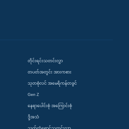
တိုင်းရင်းသတင်းလွှာ
တပတ်အတွင်း အားကစား
သုတစုံလင် အမေရိကန်တခွင်
Gen Z
နေရာပေါင်းစုံ အကြောင်းစုံ
ဒို့အသံ
သက်တံရောင်သတင်းလွှာ