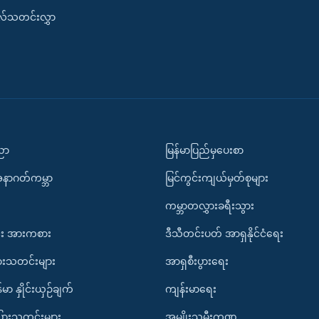
းလ်သတင်းလွှာ
ပညာ
မြန်မာပြည်မှပေးစာ
အနာဂတ်ကမ္ဘာ
မြင်ကွင်းကျယ်မှတ်စုများ
ကမ္ဘာတလွှားခရီးသွား
း အားကစား
ဒီသီတင်းပတ် အာရှနိုင်ငံရေး
ားသတင်းများ
အာရှစီးပွားရေး
်မာ နှိုင်းယှဉ်ချက်
ကျန်းမာရေး
ပြားသတင်းများ
အမျိုးသမီးကဏ္ဍ