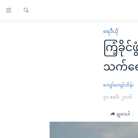
သုံး
ရ
ရှာဖွေ
လွယ်ကူ
မူလစာမျက်နှာ
ရေဒီယို
ရ
စေ
မြန်မာ
လာ
ကြံ့ခို
သည့်
ဒ်
ကမ္ဘာ့သတင်းများ
Link
ဗွီဒီယို
နိုင်ငံတကာ
သက်ရော
များ
သတင်းလွတ်လပ်ခွင့်
အမေရိကန်
ပင်မ
ရပ်ဝန်းတခု လမ်းတခု အလွန်
တရုတ်
ကျော်ကျော်သိန်း
အကြောင်းအရာ
အင်္ဂလိပ်စာလေ့လာမယ်
အစ္စရေး-ပါလက်စတိုင်း
၃၀ ဧၿပီ၊ ၂၀၁၆
သို့
အပတ်စဉ်ကဏ္ဍများ
အမေရိကန်သုံးအီဒီယံ
ကျော်
မျှဝေပါ
ကြည့်
ရေဒီယိုနှင့်ရုပ်သံ အချက်အလက်များ
မကြေးမုံရဲ့ အင်္ဂလိပ်စာ
ရေဒီယို
ရန်
ရေဒီယို/တီဗွီအစီအစဉ်
ရုပ်ရှင်ထဲက အင်္ဂလိပ်စာ
တီဗွီ
ပင်မ