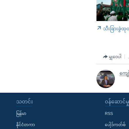
သီးခြားခွဲထု
မျှဝေပါ
ကျော
သတင်း
၀န်ဆောင်မှ
မြန်မာ
RSS
နိုင်ငံတကာ
ပေါ့ဒ်ကတ်စ်