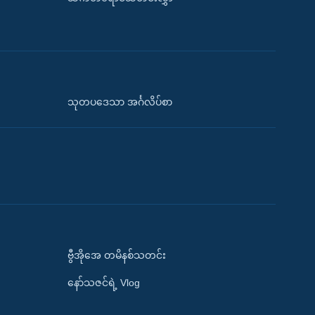
သုတပဒေသာ အင်္ဂလိပ်စာ
ဗွီအိုအေ တမိနစ်သတင်း
နော်သဇင်ရဲ့ Vlog