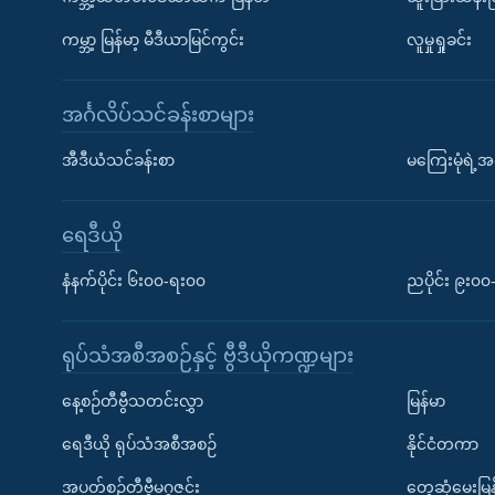
ကမ္ဘာ့ မြန်မာ့ မီဒီယာမြင်ကွင်း
လူမှုရှုခင်း
အင်္ဂလိပ်သင်ခန်းစာများ
အီဒီယံသင်ခန်းစာ
မကြေးမုံရဲ့အင
ရေဒီယို
နံနက်ပိုင်း ၆း၀၀-ရး၀၀
ညပိုင်း ၉း၀
ရုပ်သံအစီအစဉ်နှင့် ဗွီဒီယိုကဏ္ဍများ
နေ့စဉ်တီဗွီသတင်းလွှာ
မြန်မာ
ရေဒီယို ရုပ်သံအစီအစဉ်
နိုင်ငံတကာ
အပတ်စဉ်တီဗွီမဂ္ဂဇင်း
တွေ့ဆုံမေးမြန