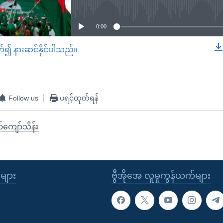
No media source currently available
0:00
တ်၍ နားဆင်နိုင်ပါသည်။
EMBED
Follow us
ပရင့်ထုတ်ရန်
်ကျော်သိန်း
ုများ
ဗွီအိုအေ လူမှုကွန်ယက်များ