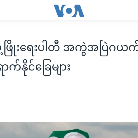
င်ဖွံ့ဖြိုးရေးပါတီ အကွဲအပြဲဂယက်
က်နိုင်ခြေများ