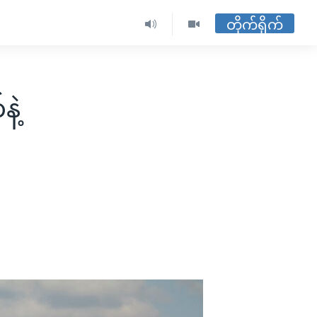
တိုက်ရိုက်
နဲ့