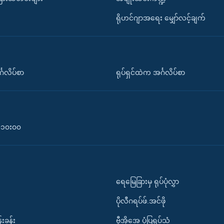
ရိုဟင်ဂျာအရေး မျှော်လင့်ချက်
်္ဂလိပ်စာ
ရုပ်ရှင်ထဲက အင်္ဂလိပ်စာ
၀-၁၀း၀၀
ရေမြေခြားမှ ရုပ်ပုံလွှာ
ပိုလီဂရပ်ဖ်.အင်ဖို
်းခန်း
ဗွီအိုအေ ပုံပြရုပ်သံ