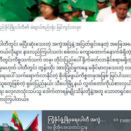
ခိုင်ဖြိုးပါတီ၏ မဲဆွယ်စည်းရုံး မြင်ကွင်းတခု။
ိုးရေးပါတီတွင်း မပြီးဆုံးသေးတဲ့ အကွဲအပြဲနဲ့ အပြတ်ရှင်းနေတဲ့ အခြေ
ယ်လိုများ နားလည်ကြပါသလဲ၊ စစ်တပ် ကျောထောက်နောက်ခံရှိတဲ့ 
ီတွင်းကိစ္စသက်သက် တခု၊ တိုင်းပြည်ပေါ် ရိုက်ခတ်လာနိုင်စရာမရှိတ
ှမဟုတ် ပါတီတွင်း တွန်းထိုး အားပြိုင်မှုကနေ မခိုင်မာလှသေးတဲ့ လက
ဲရေးပေါ် သက်ရောက်လာနိုင်တဲ့ စိုးရိမ်ဖွယ်ကိစ္စတခုအဖြစ် မြင်ပါသ
းသူတွေဖြစ်တဲ့ ရှမ်းပြည်နယ်၊ သီပေါမြို့နယ် လွှတ်တော်ကိုယ်စားလှယ
ရေး လေ့လာသုံးသပ်သူ ဒေါက်တာရန်မျိုးသိန်းတို့နဲ့အတူ သောတရှင်တွေ
းထားကြပါတယ်။
ကြံ့ခိုင်ဖွံ့ဖြိုးရေးပါတီ အကွဲအပြဲဂယက်နဲ့ သက်ရောက်နိုင်ခြေများ
EMBE
by
ဗွီအိုအေသတင်းဌာန