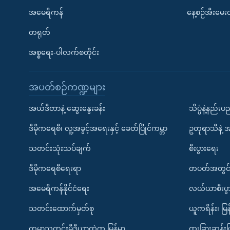
အမေရိကန်
နေ့စဉ်အီးမေ
တရုတ်
အစ္စရေး-ပါလက်စတိုင်း
အပတ်စဉ်ကဏ္ဍများ
အယ်ဒီတာနဲ့ ဆွေးနွေးခန်း
သိပ္ပံနဲ့နည်း
ဒီမိုကရေစီ၊ လူ့အခွင့်အရေးနှင့် ခေတ်ပြိုင်ကမ္ဘာ
ဥတုရာသီနဲ့ 
သတင်းသုံးသပ်ချက်
စီးပွားရေး
ဒီမိုကရေစီရေးရာ
တပတ်အတွင်
အမေရိကန်နိုင်ငံရေး
လယ်ယာစီးပွ
သတင်းထောက်မှတ်စု
ယူကရိန်း၊ မြန
ကမ္ဘာ့သတင်းမီဒီယာထဲက မြန်မာ
ထူးခြားဆန်း