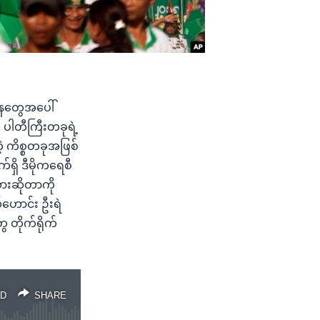
အနေတွေအပေါ်
ပါတီကြီးတခုရဲ့
ဲ့ ကိစ္စတခုအဖြစ်
်ရှိ ဒီမိုကရေစီ
လားဆိုတာကို
်ဟောင်း ဦးရဲ
 တိုက်ရိုက်
D
SHARE