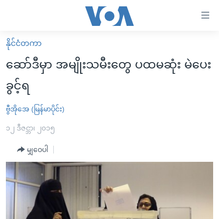
သုံး
ရ
လွယ်ကူ
နိုင်ငံတကာ
မူလစာမျက်နှာ
စေ
ဆော်ဒီမှာ အမျိုးသမီးတွေ ပထမဆုံး မဲပေး
မြန်မာ
သည့်
ခွင့်ရ
ကမ္ဘာ့သတင်းများ
Link
ဗွီဒီယို
နိုင်ငံတကာ
ဗွီအိုအေ (မြန်မာပိုင်း)
များ
သတင်းလွတ်လပ်ခွင့်
အမေရိကန်
၁၂ ဒီဇင္ဘာ၊ ၂၀၁၅
ပင်မ
ရပ်ဝန်းတခု လမ်းတခု အလွန်
တရုတ်
အကြောင်းအရာ
မျှဝေပါ
သို့
အင်္ဂလိပ်စာလေ့လာမယ်
အစ္စရေး-ပါလက်စတိုင်း
ကျော်
အပတ်စဉ်ကဏ္ဍများ
အမေရိကန်သုံးအီဒီယံ
ကြည့်
ရေဒီယိုနှင့်ရုပ်သံ အချက်အလက်များ
မကြေးမုံရဲ့ အင်္ဂလိပ်စာ
ရေဒီယို
ရန်
ပင်မ
ရေဒီယို/တီဗွီအစီအစဉ်
ရုပ်ရှင်ထဲက အင်္ဂလိပ်စာ
တီဗွီ