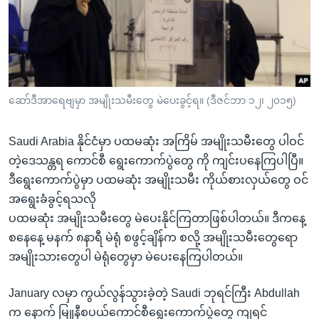
အ
သုတပဒေသာ အင်္ဂလိပ်စာ
ညွန်း
Learning English
စာမျက်နှာ
သို့
ဗွီအိုအေ လူမှုကွန်ယက်များ
ကျော်
ကြည့်
ဆော်ဒီအာရေဗျမှာ အမျိုးသမီးတွေ မဲပေးခွင့်ရ။ (ဒီဇင်ဘာ ၁၂၊ ၂၀၁၅)
ရန်
ဘာသာစကားများ
ရှာဖွေ
Saudi Arabia နိုင်ငံမှာ ပထမဆုံး အကြိမ် အမျိုးသမီးတွေ ပါဝင်
ရန်
တဲ့ဒေသန္တရ ကောင်စီ ရွေးကောက်ပွဲတွေ ကို ကျင်းပနေကြပါပြီ။
နေရာ
ဒီရွေးကောက်ပွဲမှာ ပထမဆုံး အမျိုးသမီး ကိုယ်စားလှယ်တွေ ဝင်
သို့
အရွေးခံခွင့်ရသလို
ကျော်
ပထမဆုံး အမျိုးသမီးတွေ မဲပေးနိုင်ကြတာဖြစ်ပါတယ်။ ဒီကနေ့
ရန်
စနေနေ့ မနက် ၈နာရီ မဲရုံ စဖွင့်ချိန်က စလို့ အမျိုးသမီးတွေရော
အမျိုးသားတွေပါ မဲရုံတွေမှာ မဲပေးနေကြပါတယ်။
January လမှာ ကွယ်လွန်သွားခဲ့တဲ့ Saudi ဘုရင်ကြီး Abdullah
က နောက် မြူနီစပယ်ကောင်စီရွေးကောက်ပွဲတွေ ကျရင်