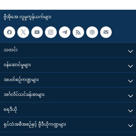
ဗွီအိုအေ လူမှုကွန်ယက်များ
သတင်း
၀န်ဆောင်မှုများ
အပတ်စဉ်ကဏ္ဍများ
အင်္ဂလိပ်သင်ခန်းစာများ
ရေဒီယို
ရုပ်သံအစီအစဉ်နှင့် ဗွီဒီယိုကဏ္ဍများ