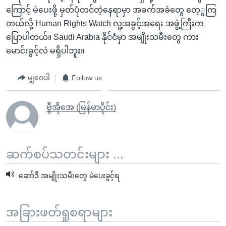
ကြောင့် မဲပေးဖို့ မှတ်ပုံတင်တဲ့နေရာမှာ အခက်အခဲတွေ တေ့ွကြ
တယ်လို့ Human Rights Watch လူ့အခွင့်အရေး အဖွဲ့ကြီးက
ပြောပါတယ်။ Saudi Arabia နိုင်ငံမှာ အမျိုးသမီးတွေ ကား
မောင်းခွင့်လဲ မရှိပါဘူး။
မျှဝေပါ
Follow us
ဗွီအိုအေ (မြန်မာပိုင်း)
ဆက်စပ်သတင်းများ ...
ဆော်ဒီ အမျိုးသမီးတွေ မဲပေးခွင့်ရ
အခြားဖတ်ရှုစရာများ