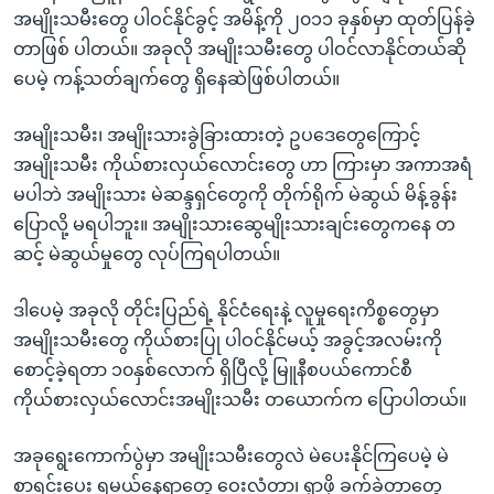
အမျိုးသမီးတွေ ပါဝင်နိုင်ခွင့် အမိန့်ကို ၂၀၁၁ ခုနှစ်မှာ ထုတ်ပြန်ခဲ့
တာဖြစ် ပါတယ်။ အခုလို အမျိုးသမီးတွေ ပါဝင်လာနိုင်တယ်ဆို
ပေမဲ့ ကန့်သတ်ချက်တွေ ရှိနေဆဲဖြစ်ပါတယ်။
အမျိုးသမီး၊ အမျိုးသားခွဲခြားထားတဲ့ ဥပဒေတွေကြောင့်
အမျိုးသမီး ကိုယ်စားလှယ်လောင်းတွေ ဟာ ကြားမှာ အကာအရံ
မပါဘဲ အမျိုးသား မဲဆန္ဒရှင်တွေကို တိုက်ရိုက် မဲဆွယ် မိန့်ခွန်း
ပြောလို့ မရပါဘူး။ အမျိုးသားဆွေမျိုးသားချင်းတွေကနေ တ
ဆင့် မဲဆွယ်မှုတွေ လုပ်ကြရပါတယ်။
ဒါပေမဲ့ အခုလို တိုင်းပြည်ရဲ့ နိုင်ငံရေးနဲ့ လူမှုရေးကိစ္စတွေမှာ
အမျိုးသမီးတွေ ကိုယ်စားပြု ပါဝင်နိုင်မယ့် အခွင့်အလမ်းကို
စောင့်ခဲ့ရတာ ၁၀နှစ်လောက် ရှိပြီလို့ မြူနီစပယ်ကောင်စီ
ကိုယ်စားလှယ်လောင်းအမျိုးသမီး တယောက်က ပြောပါတယ်။
အခုရွေးကောက်ပွဲမှာ အမျိုးသမီးတွေလဲ မဲပေးနိုင်ကြပေမဲ့ မဲ
စာရင်းပေး ရမယ့်နေရာတွေ ဝေးလံတာ၊ ရှာဖို့ ခက်ခဲတာတွေ