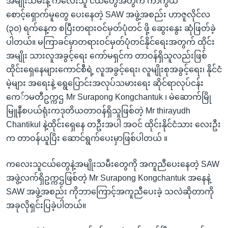
အမျိုးသမီးနဲ့ ကလေးသူ ငယ်တွေအတွက် ကာကွယ်
စောင့်ရှောက်မူတွေ ပေးနေတဲ့ SAW အဖွဲ့အစည်း ဟာဇူလိုင်လ
(၃၀) ရက်နေ့က စပြီးတရားဝင်မှတ်ပုံတင် ဖို့ ဆွေးနွေး ဆုံဖြတ်ခဲ့
ပါတယ်။ မကြာခင်မှာတရားဝင်မှတ်ပုံတင်နိုင်ရေးအတွက် ထိုင်း
အမျိုး သားလူအခွင့်ရေး ကော်မရှင်က တာဝန်ရှိသူလည်းဖြစ်
ထိုင်းရှေနေများကောင်စီရဲ့ လူအခွင့်ရေး၊ လူမျိုးစုအခွင့်ရေး၊ နိုင်ငံ
မဲ့များ အရေးနဲ့ ရွေပြောင်းအလုပ်သမားရေး ဆိုင်ရာလုပ်ငန်း
ကေ်ာမတီဥက္ကဌ Mr Surapong Kongchantuk ၊ မဲဆောက်မြို
မြူနီစပယ်ရုံးကဒုတိယတာဝန်ရှိသူဖြစ်တဲ့ Mr thirayudh
Chantikul နဲ့ထိုင်းရှေနေ တဦးအပါ အဝင် ထိုင်းနိုင်ငံသား လေးဦး
က တာဝန်ယူပြိး ဆောင်ရွက်ပေးမှာဖြစ်ပါတယ် ။
ကလေးသူငယ်တွေနဲ့အမျိုးသမီးတွေကို အကူညီပေးနေတဲ့ SAW
အဖွဲ့လက်ရှိဥက္ကဌဖြစ်တဲ့ Mr Surapong Kongchantuk အနေနဲ့
SAW အဖွဲ့အစည်း ကိုဘာကြောင့်အကူညီပေးခဲ့ သလဲဆိုတာကို
အခုလိုရှင်းပြခဲ့ပါတယ်။