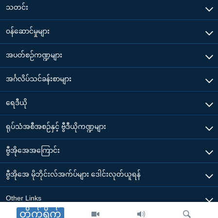
သတင်း
၀န်ဆောင်မှုများ
အပတ်စဉ်ကဏ္ဍများ
အင်္ဂလိပ်သင်ခန်းစာများ
ရေဒီယို
ရုပ်သံအစီအစဉ်နှင့် ဗွီဒီယိုကဏ္ဍများ
ဗွီအိုအေအကြောင်း
ဗွီအိုအေ မိုဘိုင်းလ်အက်ပ်များ ဒေါင်းလုတ်ယူရန်
Other Links
တိုက်ရိုက်