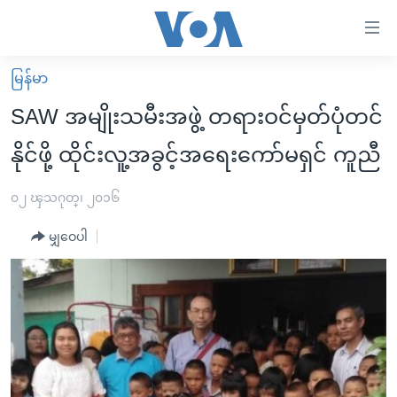
သုံး
ရ
လွယ်ကူ
မြန်မာ
မူလစာမျက်နှာ
စေ
SAW အမျိုးသမီးအဖွဲ့ တရားဝင်မှတ်ပုံတင်
မြန်မာ
သည့်
နိုင်ဖို့ ထိုင်းလူ့အခွင့်အရေးကော်မရှင် ကူညီ
ကမ္ဘာ့သတင်းများ
Link
ဗွီဒီယို
နိုင်ငံတကာ
၀၂ ၾသဂုတ္၊ ၂၀၁၆
များ
သတင်းလွတ်လပ်ခွင့်
အမေရိကန်
ပင်မ
မျှဝေပါ
ရပ်ဝန်းတခု လမ်းတခု အလွန်
တရုတ်
အကြောင်းအရာ
သို့
အင်္ဂလိပ်စာလေ့လာမယ်
အစ္စရေး-ပါလက်စတိုင်း
ကျော်
အပတ်စဉ်ကဏ္ဍများ
အမေရိကန်သုံးအီဒီယံ
ကြည့်
ရေဒီယိုနှင့်ရုပ်သံ အချက်အလက်များ
မကြေးမုံရဲ့ အင်္ဂလိပ်စာ
ရေဒီယို
ရန်
ပင်မ
ရေဒီယို/တီဗွီအစီအစဉ်
ရုပ်ရှင်ထဲက အင်္ဂလိပ်စာ
တီဗွီ