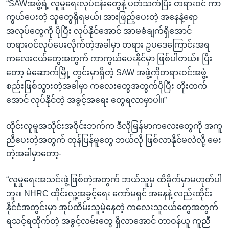
“SAWအဖွဲ့ရဲ့ လူမှုရေးလုပ်ငန်းတွေနဲ့ ပတ်သက်ပြီး တရားဝင် ကာ
ကွယ်ပေးတဲ့ သူတွေရှိရမယ်၊ အားဖြည့်ပေးတဲ့ အနေနဲ့ရော
အလုပ်တွေကို ပိုပြီး လုပ်နိုင်အောင် အာမခံချက်ရှိအောင်
တရားဝင်လုပ်ပေးလိုက်တဲ့အခါမှာ တရား ဥပဒေကြောင်းအရ
ကလေးငယ်တွေအတွက် ကာကွယ်ပေးနိုင်မှာ ဖြစ်ပါတယ်။ ပြီး
တော့ မဲဆောက်မြို့ တွင်းမှာရှိတဲ့ SAW အဖွဲ့ကိုတရားဝင်အဖွဲ့
စည်းဖြစ်သွားတဲ့အခါမှာ ကလေးတွေအတွက်ပိုပြီး တိုးတက်
အောင် လုပ်နိုင်တဲ့ အခွင့်အရေး တွေရလာမှာပါ။”
ထိုင်းလူမူအသိုင်းအဝိုင်းဘက်က ဒီလိုမြန်မာကလေးတွေကို အကူ
ညီပေးတဲ့အတွက် တုန်ပြန်မူတွေ ဘယ်လို ဖြစ်လာနိုင်မလဲလို့ မေး
တဲ့အခါမှာတော့-
“လူမှုရေးအသင်းဖွဲ့ဖြစ်တဲ့အတွက် ဘယ်သူမှ ထိခိုက်မှာမဟုတ်ပါ
ဘူး။ NHRC ထိုင်းလူ့အခွင့်ရေး ကော်မရှင် အနေနဲ့ လည်းထိုင်း
နိုင်ငံအတွင်းမှာ အုပ်ထိမ်းသူမဲ့နေတဲ့ ကလေးသူငယ်တွေအတွက်
ရသင့်ရထိုက်တဲ့ အခွင့်လမ်းတွေ ရှိလာအောင် တာဝန်ယူ ကူညီ