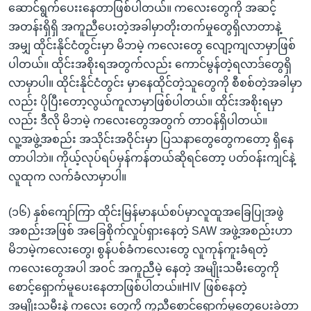
ဆောင်ရွက်ပေးးနေတာဖြစ်ပါတယ်။ ကလေးတွေကို အဆင့်
အတန်းရှိရှိ အကူညီပေးတဲ့အခါမှာတိုးတက်မှုတွေရှိလာတာနဲ့
အမျှ ထိုင်းနိုင်ငံတွင်းမှာ မိဘမဲ့ ကလေးတွေ လျော့ကျလာမှာဖြစ်
ပါတယ်။ ထိုင်းအစိုးရအတွက်လည်း ကောင်မွန်တဲ့ရလာဒ်တွေရှိ
လာမှာပါ။ ထိုင်းနိုင်ငံတွင်း မှာနေထိုင်တဲ့သူတွေကို စီစစ်တဲ့အခါမှာ
လည်း ပိုပြီးတော့လွယ်ကူလာမှာဖြစ်ပါတယ်။ ထိုင်းအစိုးရမှာ
လည်း ဒီလို မိဘမဲ့ ကလေးတွေအတွက် တာဝန်ရှိပါတယ်။
လူ့အဖွဲ့အစည်း အသိုင်းအဝိုင်းမှာ ပြသနာတွေတွေကတော့ ရှိနေ
တာပါဘဲ။ ကိုယ့်လုပ်ရပ်မှန်ကန်တယ်ဆိုရင်တော့ ပတ်ဝန်းကျင်နဲ့
လူထုက လက်ခံလာမှာပါ။
(၁၆) နှစ်ကျော်ကြာ ထိုင်းမြန်မာနယ်စပ်မှာလူထူအခြေပြုအဖွဲ
အစည်းအဖြစ် အခြေစိုက်လှုပ်ရှားနေတဲ့ SAW အဖွဲ့အစည်းဟာ
မိဘမဲ့ကလေးတွေ၊ စွန်ပစ်ခံကလေးတွေ လူကုန်ကူးခံရတဲ့
ကလေးတွေအပါ အဝင် အကူညီမဲ့ နေတဲ့ အမျိုးသမီးတွေကို
စောင့်ရှောက်မူပေးနေတာဖြစ်ပါတယ်။HIV ဖြစ်နေတဲ့
အမျိုးသမီးနဲ့ ကလေး တွေကို ကူညီစောင့်ရှောက်မူတွေပေးခဲ့တာ