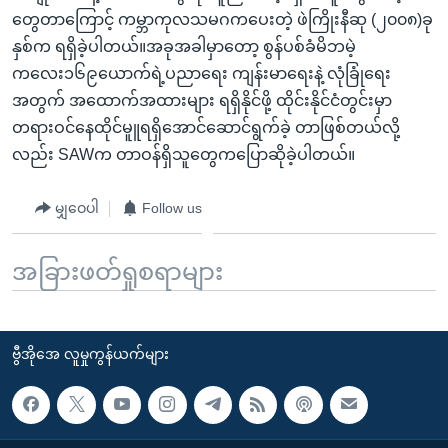
တွေတာကြောင့် ကမ္ဘာကုလသမဂကပေးတဲ့ ဖဲကြိုးနီဆု (၂၀၀၈)ခု
နှစ်က ရရှိခဲ့ပါတယ်။အခုအခါမှာတော့ စွန်ပစ်ခံမိဘမဲ့
ကလေး၁၆၉ယောက်ရဲ့ပညာရေး ကျန်းမာရေးနဲ့ လုံခြုံရေး
အတွက် အထောက်အထားများ ရရှိနိုင်ဖို့ ထိုင်းနိုင်ငံတွင်းမှာ
တရားဝင်နေထိုင်မူူရရှိအောင်ဆောင်ရွက်ခဲ့ တာဖြစ်တယ်လို့
လည်း SAWက တာဝန်ရှိသူတွေကပြောဆိုခဲ့ပါတယ်။
မျှဝေပါ
Follow us
အခြားဖတ်ရှုစရာများ
ဗွီအိုအေ လူမှုကွန်ယက်များ