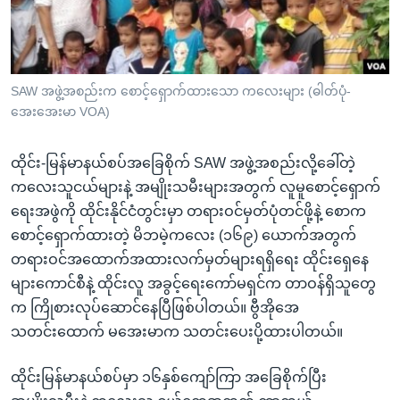
အ
သုတပဒေသာ အင်္ဂလိပ်စာ
ညွန်း
Learning English
စာမျက်နှာ
သို့
ဗွီအိုအေ လူမှုကွန်ယက်များ
SAW အဖွဲ့အစည်းက စောင့်ရှောက်ထားသော ကလေးများ (ဓါတ်ပုံ-
ကျော်
အေးအေးမာ VOA)
ကြည့်
ရန်
ထိုင်း-မြန်မာနယ်စပ်အခြေစိုက် SAW အဖွဲ့အစည်းလို့ခေါ်တဲ့
ဘာသာစကားများ
ရှာဖွေ
ကလေးသူငယ်များနဲ့ အမျိုးသမီးများအတွက် လူမူစောင့်ရှောက်
ရန်
ရေးအဖွဲကို ထိုင်းနိုင်ငံတွင်းမှာ တရားဝင်မှတ်ပုံတင်ဖို့နဲ့ စောက
နေရာ
စောင့်ရှောက်ထားတဲ့ မိဘမဲ့ကလေး (၁၆၉) ယောက်အတွက်
သို့
တရားဝင်အထောက်အထားလက်မှတ်များရရှိရေး ထိုင်းရှေနေ
ကျော်
များကောင်စီနဲ့ ထိုင်းလူ အခွင့်ရေးကော်မရှင်က တာဝန်ရှိသူတွေ
ရန်
က ကြိုစားလုပ်ဆောင်နေပြီဖြစ်ပါတယ်။ ဗွီအိုအေ
သတင်းထောက် မအေးမာက သတင်းပေးပို့ထားပါတယ်။
ထိုင်းမြန်မာနယ်စပ်မှာ ၁၆နှစ်ကျော်ကြာ အခြေစိုက်ပြီး