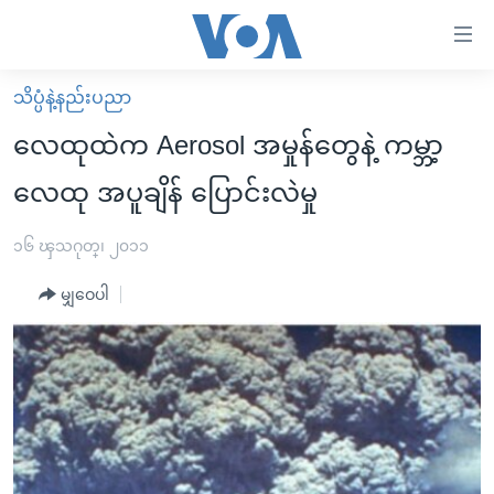
သုံး
ရ
လွယ်ကူ
သိပ္ပံနဲ့နည်းပညာ
မူလစာမျက်နှာ
စေ
လေထုထဲက Aerosol အမှုန်တွေနဲ့ ကမ္ဘာ့
မြန်မာ
သည့်
လေထု အပူချိန် ပြောင်းလဲမှု
ကမ္ဘာ့သတင်းများ
Link
ဗွီဒီယို
နိုင်ငံတကာ
၁၆ ၾသဂုတ္၊ ၂၀၁၁
များ
သတင်းလွတ်လပ်ခွင့်
အမေရိကန်
ပင်မ
မျှဝေပါ
ရပ်ဝန်းတခု လမ်းတခု အလွန်
တရုတ်
အကြောင်းအရာ
သို့
အင်္ဂလိပ်စာလေ့လာမယ်
အစ္စရေး-ပါလက်စတိုင်း
ကျော်
အပတ်စဉ်ကဏ္ဍများ
အမေရိကန်သုံးအီဒီယံ
ကြည့်
ရေဒီယိုနှင့်ရုပ်သံ အချက်အလက်များ
မကြေးမုံရဲ့ အင်္ဂလိပ်စာ
ရေဒီယို
ရန်
ပင်မ
ရေဒီယို/တီဗွီအစီအစဉ်
ရုပ်ရှင်ထဲက အင်္ဂလိပ်စာ
တီဗွီ