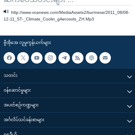
http://www.voanews.com/MediaAssets2/burmese/2011_08/08-
12-11_ST-_Climate_Coolin_gAerosols_ZH.Mp3
ဗွီအိုအေ လူမှုကွန်ယက်များ
သတင်း
၀န်ဆောင်မှုများ
အပတ်စဉ်ကဏ္ဍများ
အင်္ဂလိပ်သင်ခန်းစာများ
ရေဒီယို