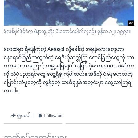
အ
သုတပဒေသာ အင်္ဂလိပ်စာ
ညွန်း
Learning English
စာမျက်နှာ
သို့
ဗွီအိုအေ လူမှုကွန်ယက်များ
ဖိလစ်ပိုင်နိုင်ငံက ပီနာတူးဘိုး မီးတောင်ပေါက်ကွဲစဉ်။ ဇွန်လ ၁၂၊ ၁၉၉၁။
ကျော်
ကြည့်
လေထဲမှာ ရှိနေကြတဲ့ Aerosol လို့ခေါ်တဲ့ အမှုန်လေးတွေဟာ
ရန်
ဘာသာစကားများ
နေရောင်ခြည်ကထွက်တဲ့ ရေဒီယိုသတ္တိကြွ ရောင်ခြည်တွေကို ကာ
ရှာဖွေ
ထားပေးတာကြောင့် ကမ္ဘာ့မြေမျက်နှာပြင် ပိုအေးလာတယ်ဆိုတာ
ရန်
ကို သိပ္ပံပညာရှင်တွေ တွေ့ရှိခဲ့ကြပါတယ်။ အဲဒီလို ပုံမှန်မဟုတ်တဲ့
နေရာ
ပြောင်းလဲမှုတွေကို လွန်ခဲ့တဲ့ ဆယ်စုနှစ်အတွင်းမှာ တွေ့လာကြရ
သို့
တာပါ။
ကျော်
ရန်
မျှဝေပါ
Follow us
ဆက်စပ်သတင်းများ ...