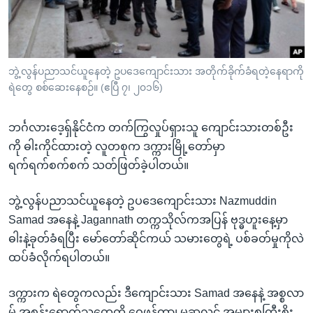
အ
သုတပဒေသာ အင်္ဂလိပ်စာ
ညွန်း
Learning English
စာမျက်နှာ
သို့
ဗွီအိုအေ လူမှုကွန်ယက်များ
ဘွဲ့လွန်ပညာသင်ယူနေတဲ့ ဥပဒေကျောင်းသား အတိုက်ခိုက်ခံရတဲ့နေရာကို
ကျော်
ရဲတွေ စစ်ဆေးနေစဉ်။ (ဧပြီ ၇၊ ၂၀၁၆)
ကြည့်
ရန်
ဘင်္ဂလားဒေ့ရှ်နိုင်ငံက တက်ကြွလှုပ်ရှားသူ ကျောင်းသားတစ်ဦး
ဘာသာစကားများ
ရှာဖွေ
ကို ဓါးကိုင်ထားတဲ့ လူတစုက ဒက္ကားမြို့တော်မှာ
ရန်
ရက်ရက်စက်စက် သတ်ဖြတ်ခဲ့ပါတယ်။
နေရာ
သို့
ဘွဲ့လွန်ပညာသင်ယူနေတဲ့ ဥပဒေကျောင်းသား Nazmuddin
ကျော်
Samad အနေနဲ့ Jagannath တက္ကသိုလ်ကအပြန် ဗုဒ္ဓဟူးနေ့မှာ
ရန်
ဓါးနဲ့ခုတ်ခံရပြီး မော်တော်ဆိုင်ကယ် သမားတွေရဲ့ ပစ်ခတ်မှုကိုလဲ
ထပ်ခံလိုက်ရပါတယ်။
ဒက္ကားက ရဲတွေကလည်း ဒီကျောင်းသား Samad အနေနဲ့ အစ္စလာ
မ် အစွန်းရောက်သူတွေကို ဝေဖန်တာ၊ မူဆလင် အများစုကြီးစိုး