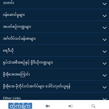
သတင်း
၀န်ဆောင်မှုများ
အပတ်စဉ်ကဏ္ဍများ
အင်္ဂလိပ်သင်ခန်းစာများ
ရေဒီယို
ရုပ်သံအစီအစဉ်နှင့် ဗွီဒီယိုကဏ္ဍများ
ဗွီအိုအေအကြောင်း
ဗွီအိုအေ မိုဘိုင်းလ်အက်ပ်များ ဒေါင်းလုတ်ယူရန်
Other Links
တိုက်ရိုက်