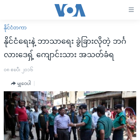
သုံး
ရ
လွယ်ကူ
နိုင်ငံတကာ
မူလစာမျက်နှာ
စေ
နိုင်ငံရေးနဲ့ ဘာသာရေး ခွဲခြားလိုတဲ့ ဘင်္ဂ
မြန်မာ
သည့်
လားဒေရှ့် ကျောင်းသား အသတ်ခံရ
ကမ္ဘာ့သတင်းများ
Link
ဗွီဒီယို
နိုင်ငံတကာ
၀၈ ဧၿပီ၊ ၂၀၁၆
များ
သတင်းလွတ်လပ်ခွင့်
အမေရိကန်
ပင်မ
မျှဝေပါ
ရပ်ဝန်းတခု လမ်းတခု အလွန်
တရုတ်
အကြောင်းအရာ
သို့
အင်္ဂလိပ်စာလေ့လာမယ်
အစ္စရေး-ပါလက်စတိုင်း
ကျော်
အပတ်စဉ်ကဏ္ဍများ
အမေရိကန်သုံးအီဒီယံ
ကြည့်
ရေဒီယိုနှင့်ရုပ်သံ အချက်အလက်များ
မကြေးမုံရဲ့ အင်္ဂလိပ်စာ
ရေဒီယို
ရန်
ပင်မ
ရေဒီယို/တီဗွီအစီအစဉ်
ရုပ်ရှင်ထဲက အင်္ဂလိပ်စာ
တီဗွီ