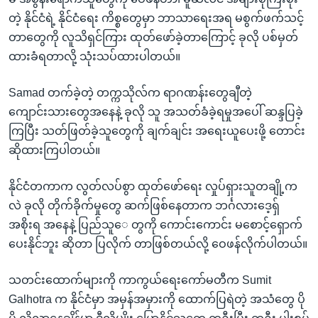
တဲ့ နိုင်ငံရဲ့ နိုင်ငံရေး ကိစ္စတွေမှာ ဘာသာရေးအရ မစွက်ဖက်သင့်
တာတွေကို လူသိရှင်ကြား ထုတ်ဖော်ခဲ့တာကြောင့် ခုလို ပစ်မှတ်
ထားခံရတာလို့ သုံးသပ်ထားပါတယ်။
Samad တက်ခဲ့တဲ့ တက္ကသိုလ်က ရာဂဏန်းတွေချီတဲ့
ကျောင်းသားတွေအနေနဲ့ ခုလို သူ အသတ်ခံခဲ့ရမှုအပေါ် ဆန္ဒပြခဲ့
ကြပြီး သတ်ဖြတ်ခဲ့သူတွေကို ချက်ချင်း အရေးယူပေးဖို့ တောင်း
ဆိုထားကြပါတယ်။
နိုင်ငံတကာက လွတ်လပ်စွာ ထုတ်ဖော်ရေး လှုပ်ရှားသူတချို့က
လဲ ခုလို တိုက်ခိုက်မှုတွေ ဆက်ဖြစ်နေတာက ဘင်္ဂလားဒေ့ရှ်
အစိုးရ အနေနဲ့ ပြည်သူေ တွကို ကောင်းကောင်း မစောင့်ရှောက်
ပေးနိုင်ဘူး ဆိုတာ ပြလိုက် တာဖြစ်တယ်လို့ ဝေဖန်လိုက်ပါတယ်။
သတင်းထောက်များကို ကာကွယ်ရေးကော်မတီက Sumit
Galhotra က နိုင်ငံမှာ အမှန်အမှားကို ထောက်ပြရဲတဲ့ အသံတွေ ပို