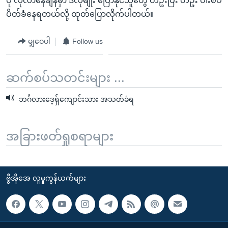
ပို လိုလာနေချိန်မှာ ဒီလိုမျိုး ပြောနိုင်သူတွေ တဦးပြီး တဦး ပါးစပ်
ပိတ်ခံနေရတယ်လို့ ထုတ်ပြောလိုက်ပါတယ်။
မျှဝေပါ
Follow us
ဆက်စပ်သတင်းများ ...
ဘင်္ဂလားဒေ့ရှ်ကျောင်းသား အသတ်ခံရ
အခြားဖတ်ရှုစရာများ
ဗွီအိုအေ လူမှုကွန်ယက်များ