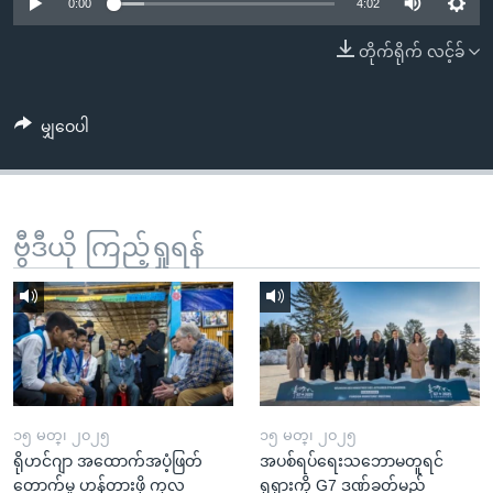
အ
0:00
4:02
သုတပဒေသာ အင်္ဂလိပ်စာ
ညွန်း
Learning English
တိုက်ရိုက် လင့်ခ်
စာမျက်နှာ
သို့
ဗွီအိုအေ လူမှုကွန်ယက်များ
ကျော်
မျှဝေပါ
ကြည့်
ရန်
ဘာသာစကားများ
ရှာဖွေ
ဗွီဒီယို ကြည့်ရှုရန်
ရန်
နေရာ
သို့
ကျော်
ရန်
၁၅ မတ္၊ ၂၀၂၅
၁၅ မတ္၊ ၂၀၂၅
ရိုဟင်ဂျာ အထောက်အပံ့ဖြတ်
အပစ်ရပ်ရေးသဘောမတူရင်
တောက်မှု ဟန့်တားဖို့ ကုလ
ရုရှားကို G7 ဒဏ်ခတ်မည်