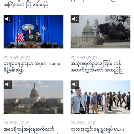
အကြီးအကဲ ကြိုးပမ်းမည်
၁၅ မတ္၊ ၂၀၂၅
၁၅ မတ္၊ ၂၀၂၅
တရားရေးဌာနမှာ သမ္မတ Trump
အသုံးစရိတ်ဥပဒေကြမ်း ကန်
မိန့်ခွန်းပြော
အထက်လွှတ်တော် အတည်ပြု
၁၄ မတ္၊ ၂၀၂၅
၁၄ မတ္၊ ၂၀၂၅
အမေရိကန်အစိုးရဆက်လက်
ကုလအတွင်းရေးမှူးချုပ် Cox's