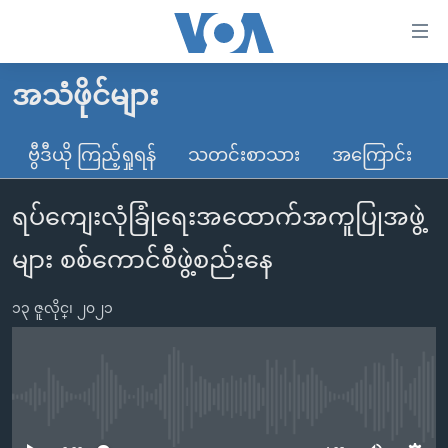
သုံး
ရ
လွယ်ကူ
အသံဖိုင်များ
မူလစာမျက်နှာ
စေ
မြန်မာ
ဗွီဒီယို ကြည့်ရှုရန်
သတင်းစာသား
အကြောင်း
သည့်
ကမ္ဘာ့သတင်းများ
Link
ရပ်ကျေးလုံခြုံရေးအထောက်အကူပြုအဖွဲ့
ဗွီဒီယို
နိုင်ငံတကာ
များ
သတင်းလွတ်လပ်ခွင့်
အမေရိကန်
များ စစ်ကောင်စီဖွဲ့စည်းနေ
ပင်မ
ရပ်ဝန်းတခု လမ်းတခု အလွန်
တရုတ်
အကြောင်းအရာ
၁၃ ဇူလိုင္၊ ၂၀၂၁
သို့
အင်္ဂလိပ်စာလေ့လာမယ်
အစ္စရေး-ပါလက်စတိုင်း
ကျော်
အပတ်စဉ်ကဏ္ဍများ
အမေရိကန်သုံးအီဒီယံ
ကြည့်
ရေဒီယိုနှင့်ရုပ်သံ အချက်အလက်များ
မကြေးမုံရဲ့ အင်္ဂလိပ်စာ
ရေဒီယို
ရန်
No media source currently available
ပင်မ
ရေဒီယို/တီဗွီအစီအစဉ်
ရုပ်ရှင်ထဲက အင်္ဂလိပ်စာ
တီဗွီ