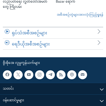
လည်ပတ်ရေး လွှတ်တော်အမတ်
Bazar ရောက်
တွေ ကြိုးပမ်း
အစီအစဉ်တွဲများအားလုံးကြည့်ရှုရန်
ရုပ်သံအစီအစဉ်များ
ရေဒီယိုအစီအစဉ်များ
ဗွီအိုအေ လူမှုကွန်ယက်များ
သတင်း
၀န်ဆောင်မှုများ