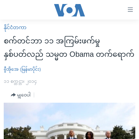
သုံး
ရ
လွယ်ကူ
နိုင်ငံတကာ
မူလစာမျက်နှာ
စေ
စက်တင်ဘာ ၁၁ အကြမ်းဖက်မှု
မြန်မာ
သည့်
နှစ်ပတ်လည် သမ္မတ Obama တက်ရောက်
ကမ္ဘာ့သတင်းများ
Link
ဗွီဒီယို
နိုင်ငံတကာ
ဗွီအိုအေ (မြန်မာပိုင်း)
များ
သတင်းလွတ်လပ်ခွင့်
အမေရိကန်
၁၁ စက္တင္ဘာ၊ ၂၀၁၄
ပင်မ
ရပ်ဝန်းတခု လမ်းတခု အလွန်
တရုတ်
အကြောင်းအရာ
မျှဝေပါ
သို့
အင်္ဂလိပ်စာလေ့လာမယ်
အစ္စရေး-ပါလက်စတိုင်း
ကျော်
အပတ်စဉ်ကဏ္ဍများ
အမေရိကန်သုံးအီဒီယံ
ကြည့်
ရေဒီယိုနှင့်ရုပ်သံ အချက်အလက်များ
မကြေးမုံရဲ့ အင်္ဂလိပ်စာ
ရေဒီယို
ရန်
ပင်မ
ရေဒီယို/တီဗွီအစီအစဉ်
ရုပ်ရှင်ထဲက အင်္ဂလိပ်စာ
တီဗွီ