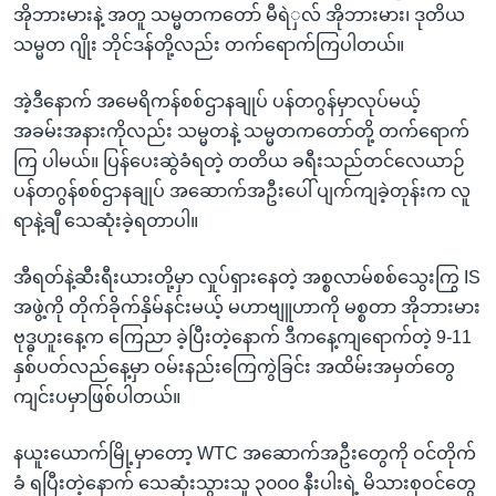
အိုဘားမားနဲ့ အတူ သမ္မတကတော် မီရဲှလ် အိုဘားမား၊ ဒုတိယ
သမ္မတ ဂျိုး ဘိုင်ဒန်တို့လည်း တက်ရောက်ကြပါတယ်။
အဲ့ဒီနောက် အမေရိကန်စစ်ဌာနချုပ် ပန်တဂွန်မှာလုပ်မယ့်
အခမ်းအနားကိုလည်း သမ္မတနဲ့ သမ္မတကတော်တို့ တက်ရောက်
ကြ ပါမယ်။ ပြန်ပေးဆွဲခံရတဲ့ တတိယ ခရီးသည်တင်လေယာဉ်
ပန်တဂွန်စစ်ဌာနချုပ် အဆောက်အဦးပေါ် ပျက်ကျခဲ့တုန်းက လူ
ရာနဲ့ချီ သေဆုံးခဲ့ရတာပါ။
အီရတ်နဲ့ဆီးရီးယားတို့မှာ လှုပ်ရှားနေတဲ့ အစ္စလာမ်စစ်သွေးကြွ IS
အဖွဲ့ကို တိုက်ခိုက်နှိမ်နင်းမယ့် မဟာဗျူဟာကို မစ္စတာ အိုဘားမား
ဗုဒ္ဓဟူးနေ့က ကြေညာ ခဲ့ပြီးတဲ့နောက် ဒီကနေ့ကျရောက်တဲ့ 9-11
နှစ်ပတ်လည်နေ့မှာ ဝမ်းနည်းကြေကွဲခြင်း အထိမ်းအမှတ်တွေ
ကျင်းပမှာဖြစ်ပါတယ်။
နယူးယောက်မြို့မှာတော့ WTC အဆောက်အဦးတွေကို ဝင်တိုက်
ခံ ရပြီးတဲ့နောက် သေဆုံးသွားသူ ၃၀၀၀ နီးပါးရဲ့ မိသားစုဝင်တွေ