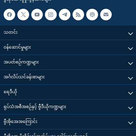
သတင်း
၀န်ဆောင်မှုများ
အပတ်စဉ်ကဏ္ဍများ
အင်္ဂလိပ်သင်ခန်းစာများ
ရေဒီယို
ရုပ်သံအစီအစဉ်နှင့် ဗွီဒီယိုကဏ္ဍများ
ဗွီအိုအေအကြောင်း