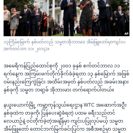
အ
သုတပဒေသာ အင်္ဂလိပ်စာ
ညွန်း
Learning English
စာမျက်နှာ
သို့
ဗွီအိုအေ လူမှုကွန်ယက်များ
ကျော်
ကြည့်
၁၃ကြိမ်မြောက် နှစ်ပတ်လည် သမ္မတအိုဘားမား အိမ်ဖြူတော်မှာကျင်းပ
(စက်တင်ဘာ ၁၁၊ ၂၀၁၄)။
ရန်
ဘာသာစကားများ
ရှာဖွေ
အမေရိကန်ပြည်ထောင်စုကို ၂၀၀၁ ခုနှစ် စက်တင်ဘာလ ၁၁
ရန်
ရက်နေ့က အကြမ်းဖက်တိုက်ခိုက်ခံခဲ့ရတာ ၁၃ နှစ်မြောက် အဖြစ်
နေရာ
ဝမ်းနည်းကြေကွဲခြင်း အထိမ်းအမှတ် နှစ်ပတ်လည် အခမ်းအနား
သို့
နှစ်ခုကို သမ္မတ ဘရာ့ခ် အိုဘားမား တက်ရောက်ပါတယ်။
ကျော်
ရန်
နယူးယောက်မြို့ ကမ္ဘာ့ကုန်သွယ်ရေးဌာန WTC အဆောက်အဦး
နှစ်ခုထဲက တခုကို၊ ပြန်ပေးဆွဲခံရတဲ့ ပထမ ခရီးသည်တင်
လေယာဉ်နဲ့ ဝင်တိုက်ခဲ့တဲ့အချိန်မှာ ကျင်းပပြုလုပ်မယ့် သမ္မတ
အိမ်ဖြူတော် တောင်ဘက်မြက်ခင်းပြင်က အစီအစဉ်မှာ သမ္မတ