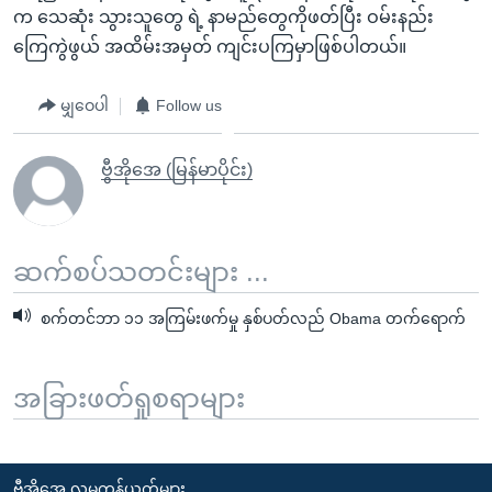
က သေဆုံး သွားသူတွေ ရဲ့ နာမည်တွေကိုဖတ်ပြီး ဝမ်းနည်း
ကြေကွဲဖွယ် အထိမ်းအမှတ် ကျင်းပကြမှာဖြစ်ပါတယ်။
မျှဝေပါ
Follow us
ဗွီအိုအေ (မြန်မာပိုင်း)
ဆက်စပ်သတင်းများ ...
စက်တင်ဘာ ၁၁ အကြမ်းဖက်မှု နှစ်ပတ်လည် Obama တက်ရောက်
အခြားဖတ်ရှုစရာများ
ဗွီအိုအေ လူမှုကွန်ယက်များ