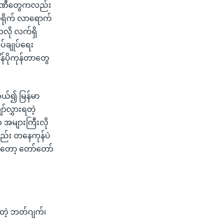
ကုမ္ပဏီတွေကလည်း
ုက်ရိုက် လာရောက်
ေသလို လက်ရှိ
်ချုပ်ရေး
န်ပိုကုန်တာတွေ
ကယ်၍ မြန်မာ
ာ်လွှားရတဲ့
 အများကြီးလို
ည်း တနေကုန်ပဲ
ိုတော့ တော်တော်
တဲ့ ဘတ်ဂျက်၊