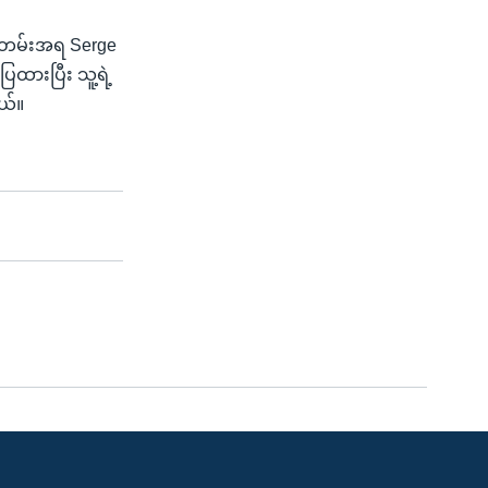
စစ်တမ်းအရ Serge
ပြထားပြီး သူ့ရဲ့
ယ်။