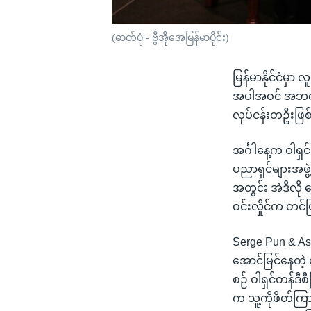
(ဓာတ်ပုံ - ဗွီအိုအေမြန်မာပိုင်း)
မြန်မာနိုင်ငံမှာ
အပါအဝင် အဘက်ဘက
လုပ်ငန်းတဦးဖြစ
အင်္ဂါနေ့က ဝါရှ
ပညာရှင်များအဖွဲ့
အတွင်း အဲဒီလို 
ဝင်းလှိုင်က တင
Serge Pun & Ass
အောင်မြင်နေတဲ့ 
စဉ် ဝါရှင်တန်ဒ
က သူ့ကိုဖိတ်ကြာ