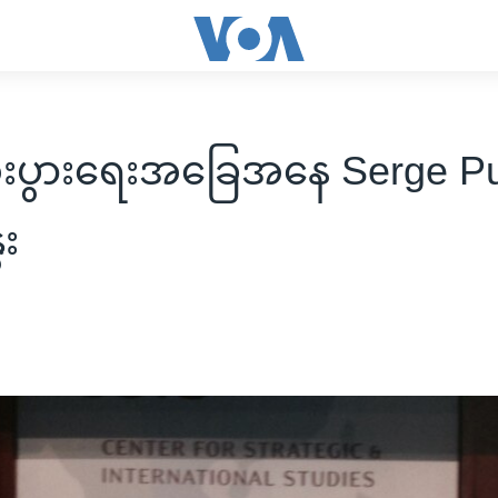
့စီးပွားရေးအခြေအနေ Serge P
ေး