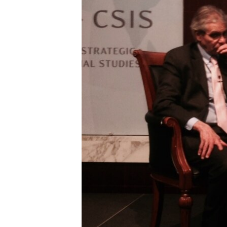
သုတပဒေသာ အင်္ဂလိပ်စာ
အ
ညွန်း
စာမျက်နှာ
သို့
ကျော်
ကြည့်
ရန်
ရှာဖွေ
ရန်
နေရာ
သို့
ကျော်
ရန်