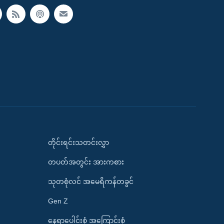
တိုင်းရင်းသတင်းလွှာ
တပတ်အတွင်း အားကစား
သုတစုံလင် အမေရိကန်တခွင်
Gen Z
နေရာပေါင်းစုံ အကြောင်းစုံ