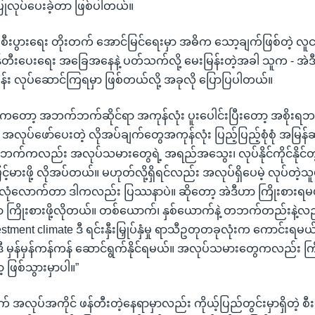
ပြုလုပ်ပေးခဲ့တာ ဖြစ်ပါတယ်။
့ စီးပွားရေး တိုးတက် အောင်မြင်ရေးမှာ အဓိက သော့ချက်ဖြစ်တဲ့ လူ
်တီးပေးရေး အခြေအနေနဲ့ ပတ်သက်လို့ မေးမြန်းတဲ့အခါ သူက - အဲဒ
ဝန်း လုပ်ဆောင်ကြရမှာ ဖြစ်တယ်လို့ အခုလို ပြောပြပါတယ်။
မှုကတော့ အဘက်ဘက်ဆိုင်ရာ အကုန်လုံး ပူးပေါင်းပြီးတော့ အစိုး
် အလုပ်ဖော်ပေးတဲ့ လိုအပ်ချက်တွေအကုန်လုံး ပြည့်ပြည့်စုံစုံ အမြန်ဆုံ
 ဒီဘက်ကလည်း အလုပ်သမားတွေရဲ့ အရည်အသွေး၊ လုပ်နိုင်ကိုင်နိုင
င့်မားဖို့ လိုအပ်တယ်။ မဟုတ်လို့ရှိရင်လည်း အလုပ်ရှိပေမဲ့ လုပ်တဲ့သူ
 မလုံလောက်တာ ဒါကလည်း ပြဿနာပဲ။ ဆိုတော့ အဲဒီဟာ ကြိုးစားရမယ်ဆ
ကြိုးစားဖို့လိုတယ်။ တစ်ယောက်၊ နှစ်ယောက်နဲ့ တဘက်တည်းနဲ့လည
estment climate ဒီ ရင်းနှီးမြှုပ်နှံမှု ရာသီဥတုတခုလုံးက ကောင်းရမ
ီဒီ မှန်မှန်ကန်ကန် ဆောင်ရွက်နိုင်ရမယ်။ အလုပ်သမားတွေကလည်း က
့ ဖြစ်သွားမှာပါ။”
လုပ်အကိုင် ဖန်တီးတဲ့နေရာမှာလည်း ကိုယ့်ပြည်တွင်းမှာရှိတဲ့ စီး