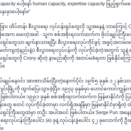
capacity ပေါ့နော် human capacity, expertise capacity ဖြည့်စွက်
ှေးမှာပေါ့နော်။”
ခြား ထိပ်တန်း စီးပွားရေး လုပ်ငန်းရှင်တွေလို သူ့အနေနဲ့ ဘာကြောင့် C
အိုအေက မေးတဲ့အခါ - သူက စစ်အစိုးရလက်ထက်က ဗိုလ်ချုပ်ကြီးတွေနဲ့
်းရှင်တွေသာ မျက်နှာသာရပြီး စီးပွားရေးလုပ်ကိုင်ခွင့် အခွင့်အလမ်းတ
တဲ့နည်းနဲ့ပဲ စီးပွားရေးလုပ်ငန်းကို လုပ်ကိုင်ခဲ့တဲ့အတွက် သူနဲ့ ခ
န်းရှင်တွေလို Crony ဆိုတဲ့ နာမည်ဆိုးကို အတပ်မခံရတာ ဖြစ်နိုင်ကြေ
်။
 ဗိုလ်ချုပ်နေဝင်း အာဏာသိမ်းပြီးတဲ့နောက်ပိုင်း ၁၉၆၅ ခုနှစ် ၁၂ နှစ
ျင်းမြို့ကို ထွက်ပြေးသွားခဲ့ပြီး၊ ၁၉၇၃ ခုနှစ်မှာ ဟောင်ကောင်ကျွန်းက
တာ ဖြစ်ပါတယ်။ ၁၉၉၁ ခုနှစ် စစ်အစိုးရလက်ထက်က မြန်မာနိုင်ငံကို ပြန
်းတွေ စတင် လုပ်ကိုင်ခဲ့တာမှာ လက်ရှိအချိန်မှာ မြန်မာနိုင်ငံမှာရှိတဲ့ 
ငန်းရှင်ကြီးတွေထဲမှာ တဦး အပါအဝင် ဖြစ်ပါတယ်။ Serge Pun အနေနဲ
ေးလုပ်ငန်းကြီးပေါင်း (၈) ခုနဲ့ လုပ်ငန်းခွဲပေါင်း ၄၂ ခုလောက်ကို ဦး
်။