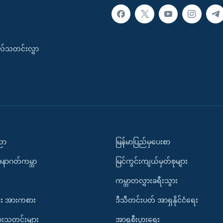
းလ်သတင်းလွှာ
ပညာ
မြန်မာပြည်မှပေးစာ
အနာဂတ်ကမ္ဘာ
မြင်ကွင်းကျယ်မှတ်စုများ
ကမ္ဘာတလွှားခရီးသွား
း အားကစား
ဒီသီတင်းပတ် အာရှနိုင်ငံရေး
ားသတင်းများ
အာရှစီးပွားရေး