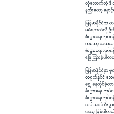
လုံလောက်တဲ့ ဒီ 
နည်းတော့ နှောင့်န
မြန်မာနိုင်ငံက တ
မခံရသလဲလို့ ဗွီ
စီးပွားရေးလုပ်ငန
ကတော့ သမာသမတ်ကျ
စီးပွားရေးလုပ်င
ဖြေကြားခဲ့ပါတယ
မြန်မာနိုင်ငံမှာ
တရုတ်နိုင်ငံ ဘေဂ
ရွေ့ နေထိုင်ခဲ့
စီးပွားရေး လုပ်ငန
စီးပွားရေးလုပ်
အပါအဝင် စီးပွားရ
နေသူ ဖြစ်ပါတယ