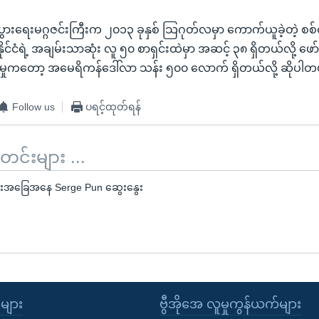
းပွားရေးမဂ္ဂဇင်းကြီးက ၂၀၁၃ ခုနှစ် သြဂုတ်လမှာ ကောက်ယူခဲ့တဲ့ 
ိုင်ငံရဲ့ အချမ်းသာဆုံး လူ ၅၀ စာရှင်းထဲမှာ အဆင့် ၃၈ ရှိတယ်လို့ ဖော်
မှုကတော့ အမေရိကန်ဒေါ်လာ သန်း ၅၀၀ လောက် ရှိတယ်လို့ ဆိုပါတ
Follow us
ပရင့်ထုတ်ရန်
်းများ ...
းရေးအခြေအနေ Serge Pun ဆွေးနွေး
ုများ
ဗွီအိုအေ လူမှုကွန်ယက်များ