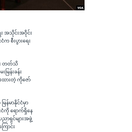
း အသိုင်းအဝိုင်း
ငံက စီးပွားရေး
ရေး တတ်သိ
မေးမြန်းခန်း
းထားတဲ့ ကိုဇော်
န်မာနိုင်ငံမှာ
ငံကို ရောက်ရှိနေ
ညာရှင်များအဖွဲ့
အကြောင်း