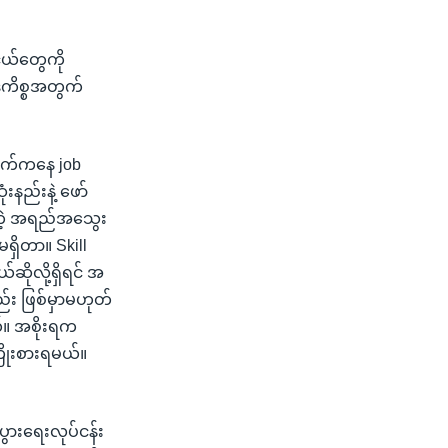
ငယ်တွေကို
ီကိစ္စအတွက်
ရဘက်ကနေ job
းနည်းနဲ့ ဖော်
်တဲ့ အရည်အသွေး
မရှိတာ။ Skill
ိုလို့ရှိရင် အ
်း ဖြစ်မှာမဟုတ်
ယ်။ အစိုးရက
ြိုးစားရမယ်။
ပွားရေးလုပ်ငန်း