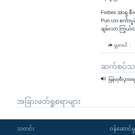
Forbes အာရှ စီ
Pun ဟာ စင်္ကာပူန
ချမ်းသာ ကြွယ်ဝ
မျှဝေပါ
ဆက်စပ်သတင
မြန်မာ့စီးပွာ
အခြားဖတ်ရှုစရာများ
သတင်း
၀န်ဆောင်မှ