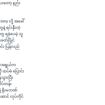
မပေးတော့ နည်း
rony လို့ အခေါ်
 ရင်းနှီးတဲ့
ွေ ရခဲ့ပေမဲ့ သူ
ေတ်ပြိုင်
ာင်း ပြန်လည်
်သားအရွယ်က
ို ထပ်မံ ပြောင်း
်သွားပြီး
ထိပ်တန်း
့ ရိုးမဘဏ်
ဆောင် လုပ်ကိုင်