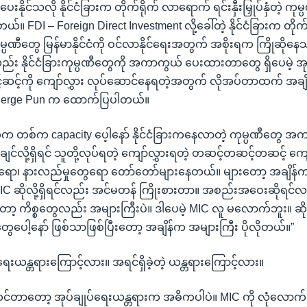
းနိုင်သလို နိုင်ငံခြားက တိုက်ရိုက် လာရောက် ရင်းနှီးမြှုပ်နှံတဲ့ 
တယ်။ FDI – Foreign Direct Investment လို့ခေါ်တဲ့ နိုင်ငံခြားက တိ
့ ကုမ္ပဏီတွေ မြန်မာနိုင်ငံကို ဝင်လာနိုင်ရေးအတွက် အစိုးရက ကြိုဆိုန
နိုင်ငံခြားကုမ္ပဏီတွေကို အကာကွယ် ပေးထားတာတွေ ရှိပေမဲ့ အုပ
င့်ဆင့်ကို ကျော်လွှား လုပ်ဆောင်နေရတဲ့အတွက် လိုအပ်တာထက် အချိ
 Serge Pun က ထောက်ပြပါတယ်။
က တစ်က capacity ပေ့ါနော် နိုင်ငံခြားကနေလာတဲ့ ကုမ္ပဏီတွေ အ
ျင်လို့ရှိရင် သူတို့လုပ်ရတဲ့ ကျော်လွှားရတဲ့ တဆင့်တဆင့်တဆင့် ကျေ
ေရော၊ နားလည်မှုတွေရော တော်တော်များနေတယ်။ များတော့ အချိန်က
C ဆိုလို့ရှိရင်လည်း အင်မတန် ကြိုးစားတာ။ အစည်းအဝေးဆိုရင်လ
းတော့ ကိစ္စတွေလည်း အများကြီးပဲ။ ဒါပေမဲ့ MIC လူ မလောက်ဘူး။ ဆ
ွေပေါ့နော် ဖြစ်သာဖြစ်ပြီးတော့ အချိန်က အများကြီး ပိုလိုတယ်။”
်ရေးယန္တရားကြောင့်လား။ အရင်ရှိခဲ့တဲ့ ယန္တရားကြောင့်လား။
ထင်တာတော့ အုပ်ချုပ်ရေးယန္တရားက အဓိကပါပဲ။ MIC ကို လုံလောက်