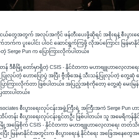
 လူငယ်တွေအတွက် အလုပ်အကိုင် ဖန်တီးပေးဖို့ဆိုရင် အစိုးရနဲ့ စီးပွားရေ
်က ပူးပေါင်း ပါဝင် ဆောင်ရွက်ကြဖို့ လိုအပ်ကြောင်း မြန်မာနိုင်
်တဲ့ Serge Pun က ပြောကြားလိုက်ပါတယ်။
င်တန် ဒီစီမြို့တော်မှာရှိတဲ့ CSIS - နိုင်ငံတကာ မဟာဗျူဟာလေ့လာ
 ပြုလုပ်တဲ့ ဟောပြောပွဲ အပြီး ဗွီအိုအေနဲ့ သီးသန့်ပြုလုပ်တဲ့ တွေ့ဆုံ 
ပြောကြားလိုက်တာ ဖြစ်ပါတယ်။ အပြည့်အစုံကိုတော့ တွေ့ဆုံ မေးမြန်
်ပြထားပါတယ်။
ociates စီးပွားရေးလုပ်ငန်းအဖွဲ့ကြီးရဲ့ အကြီးအကဲ Serge Pun ဟာ မြ
ထိပ်တန်း စီးပွားရေးလုပ်ငန်းရှင်တဦး ဖြစ်ပါတယ်။ သူ အမေရိကန်နိုင်
ီစီမြို့အခြေစိုက် CSIS - နိုင်ငံတကာ မဟာဗျူဟာလေ့လာရေး တတ်သိပ
းပြီး မြန်မာနိုင်ငံအတွင်းက စီးပွားရေးနဲ့ နိုင်ငံရေး အခြေအနေတွေ