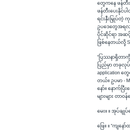
တွေကနေ ဖန်တီးပေ
ဖန်တီးပေးနိုင်ပါ
ရင်းနှီးမြှုပ်တဲ
ဥပဒေတွေအရလည်း 
ပိုင်ဆိုင်ရာ အဆ
ဖြစ်နေတယ်လို့
“ပြဿနာရှိတာကို
ပြည်မှာ တခုလုပ်ခ
application တွ
တယ်။ ဥပမာ - MI
နော်။ နောက်ပြီ
များများ တာဝန်တ
မေး။ ။ အုပ်ချုပ
ဖြေ။ ။ “ကျနော်