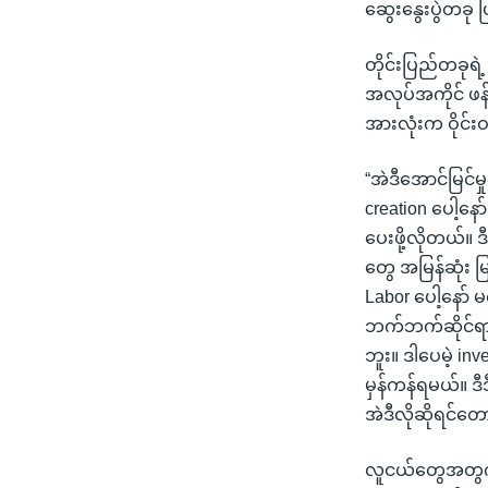
ဆွေးနွေးပွဲတခု 
တိုင်းပြည်တခုရဲ
အလုပ်အကိုင် ဖန
အားလုံးက ဝိုင်း
“အဲဒီအောင်မြင်
creation ပေါ့နော
ပေးဖို့လိုတယ်။
တွေ အမြန်ဆုံး မြ
Labor ပေါ့နော်
ဘက်ဘက်ဆိုင်ရာ 
ဘူး။ ဒါပေမဲ့ inv
မှန်ကန်ရမယ်။ ဒ
အဲဒီလိုဆိုရင်တော
လူငယ်တွေအတွက် အ