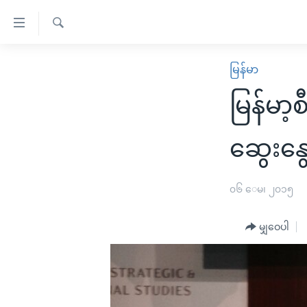
သုံး
ရ
ရှာဖွေ
လွယ်ကူ
မူလစာမျက်နှာ
မြန်မာ
ရ
စေ
မြန်မာ
လာ
မြန်မာ
သည့်
ဒ်
ကမ္ဘာ့သတင်းများ
Link
ဗွီဒီယို
နိုင်ငံတကာ
ဆွေးနွ
များ
သတင်းလွတ်လပ်ခွင့်
အမေရိကန်
ပင်မ
ရပ်ဝန်းတခု လမ်းတခု အလွန်
တရုတ်
၀၆ ေမ၊ ၂၀၁၅
အကြောင်းအရာ
အင်္ဂလိပ်စာလေ့လာမယ်
အစ္စရေး-ပါလက်စတိုင်း
သို့
မျှဝေပါ
အပတ်စဉ်ကဏ္ဍများ
အမေရိကန်သုံးအီဒီယံ
ကျော်
ကြည့်
ရေဒီယိုနှင့်ရုပ်သံ အချက်အလက်များ
မကြေးမုံရဲ့ အင်္ဂလိပ်စာ
ရေဒီယို
ရန်
ရေဒီယို/တီဗွီအစီအစဉ်
ရုပ်ရှင်ထဲက အင်္ဂလိပ်စာ
တီဗွီ
ပင်မ