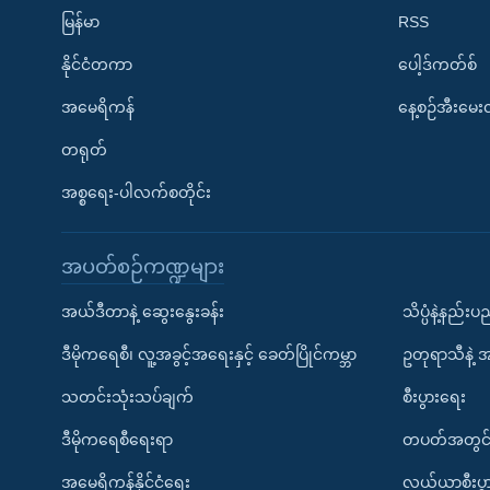
မြန်မာ
RSS
နိုင်ငံတကာ
ပေါ့ဒ်ကတ်စ်
အမေရိကန်
နေ့စဉ်အီးမေ
တရုတ်
အစ္စရေး-ပါလက်စတိုင်း
အပတ်စဉ်ကဏ္ဍများ
အယ်ဒီတာနဲ့ ဆွေးနွေးခန်း
သိပ္ပံနဲ့နည်း
ဒီမိုကရေစီ၊ လူ့အခွင့်အရေးနှင့် ခေတ်ပြိုင်ကမ္ဘာ
ဥတုရာသီနဲ့ 
သတင်းသုံးသပ်ချက်
စီးပွားရေး
ဒီမိုကရေစီရေးရာ
တပတ်အတွင်
အမေရိကန်နိုင်ငံရေး
လယ်ယာစီးပွ