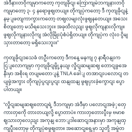
အဲဒီနားတဝိုကျမှာကတော့ ကှတျခိုငျ၊ ကြောကျမဲဘကျနားတဝို
ကျမှာတော့ ၃- ၄ နရောဖွဈတယျ။ တိုကျပှဲကတော့ ဒီ ကှတျခိုငျနဲ့
နမ့ျဖတျကာကွားကတော့ တဈလမျးလုံးဖွဈနတေယျ။ အသေး
စိတျတော့ မသိရသေးဘူး။ အခုထိလညျး ဖွဈလိုကျနားလိုကျ။
ဖွဈလိုကျနားလိုကျ အဲလိုမြိုးပုံစံပဲရှိတယျ။ တိုကျပှဲက လုံး၀ ငွိမျ
သှားတာတော့ မရှိသေးဘူး။”
ကှတျခိုငျဒသေခံ တဦးကတော့ ဒီကနေ့ မနကျ ၇ နာရီဝနျးက
ငြျလောကျမှာ ကှတျခိုငျမွို့နယျ၊ လှိုငျဆမျဆဈ တောငျခွအေ
နီးမှာ အစိုးရ တပျမတောျနဲ့ TNLA ခေါျ တအာငျးပလောငျ တ
ပျဖှဲ့အကွား တိုကျပှဲပွငျးပွငျး ထနျထနျ ဖွဈပှားခဲ့ကွောငျး ပွော
ပါတယျ။
“လှိုငျဆမျဆဈတောငျရဲ့ ဒီဘကျမှာ အဲဒီမှာ ပလောငျအဖဲ့ှတှေ
ကားတှကေို တားတယျလို့ ပွောတာပဲ။ ကားတှတေားပွီးမှ ဗမာစ
ဈသားတှလေညျး အကုနျ ဘောျဒါဆောငျအနားမှာ အကုနျထှ
ကျပွီးတော့မှ တိုကျပှဲစဖွဈတာ။ အဆောငျရှေ့မှာ သူတို့ အမွဲတ