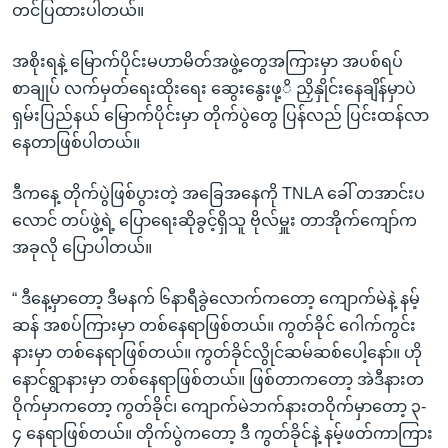
တင်ပြထားပါတယ်။
အစိုးရနဲ့ မြောက်ပိုင်းမဟာမိတ်အဖွဲ့တွေအကြားမှာ အပစ်ရပ်
စာချုပ် လက်မှတ်ရေးထိုးရေး ဆွေးနွေးဖု့ိ ညှိနှိုင်းနေချိန်မှာပဲ
ရှမ်းပြည်နယ် မြောက်ပိုင်းမှာ တိုက်ပွဲတွေ ပြန်လည် ပြင်းထန်လာ
နေတာဖြစ်ပါတယ်။
ဒီကနေ့ တိုက်ပွဲဖြစ်ပွားတဲ့ အခြေအနေကို TNLA ခေါ် တအာင်းပ
လောင် တပ်ဖွဲ့ရဲ့ ပြောရေးဆိုခွင့်ရှိသူ ဗိုလ်မှူး တာအိုက်ကျော်က
အခုလို ပြောပါတယ်။
“ ဒီနေ့မှာတော့ ဒီမနက် ၆နာရီခွဲလောက်ကတော့ ကျောက်မဲနဲ့ နမ့်
ဆန် အစပ်ကြားမှာ တစ်နေရာဖြစ်တယ်။ ကွတ်ခိုင် ဂေါက်ကွင်း
နားမှာ တစ်နေရာဖြစ်တယ်။ ကွတ်ခိုင်လွိုင်ဆမ်ဆစ်ပေါ့နော်။ ဟို
နောင်ရွာနားမှာ တစ်နေရာဖြစ်တယ်။ ဖြစ်တာကတော့ အဲဒီနားတ
ဝိုက်မှာကတော့ ကွတ်ခိုင်၊ ကျောက်မဲဘက်နားတဝိုက်မှာတော့ ၃-
၄ နေရာဖြစ်တယ်။ တိုက်ပွဲကတော့ ဒီ ကွတ်ခိုင်နဲ့ နမ့်ဖတ်ကာကြား