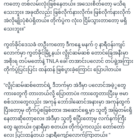
ကတော့ တစ်လမ်းလုံးဖြစ်နေတယ်။ အသေးစိတ်တော့ မသိရ
သေးဘူး။ အခုထိလည်း ဖြစ်လိုက်နားလိုက်။ ဖြစ်လိုက်နားလိုက်
အဲလိုမျိုးပုံစံပဲရှိတယ်။ တိုက်ပွဲက လုံး၀ ငြိမ်သွားတာတော့ မရှိ
သေးဘူး။”
ကွတ်ခိုင်ဒေသခံ တဦးကတော့ ဒီကနေ့ မနက် ၇ နာရီဝန်းကျင်
လောက်မှာ ကွတ်ခိုင်မြို့နယ်၊ လွိုင်ဆမ်ဆစ် တောင်ခြေအနီးမှာ
အစိုးရ တပ်မတော်နဲ့ TNLA ခေါ် တအာင်းပလောင် တပ်ဖွဲ့အကြား
တိုက်ပွဲပြင်းပြင်း ထန်ထန် ဖြစ်ပွားခဲ့ကြောင်း ပြောပါတယ်။
“လွိုင်ဆမ်ဆစ်တောင်ရဲ့ ဒီဘက်မှာ အဲဒီမှာ ပလောင်အဖဲ့ွတွေ
ကားတွေကို တားတယ်လို့ ပြောတာပဲ။ ကားတွေတားပြီးမှ ဗမာ
စစ်သားတွေလည်း အကုန် ဘော်ဒါဆောင်အနားမှာ အကုန်ထွက်
ပြီးတော့မှ တိုက်ပွဲစဖြစ်တာ။ အဆောင်ရှေ့မှာ သူတို့ အမြဲတမ်းရှိ
နေတာဆိုတော့လေ။ အဲဒီမှာ သူတို့ စပြီးတော့မှ လက်နက်ကြီး
တွေ ချတယ်။ ၇နာရီမှာ စတယ်။ တိုက်ပွဲကလည်း တော်တော်
လေး ပြင်းထန်တယ် ၁နာရီကျော်လောက်ကြာတယ်။ ”