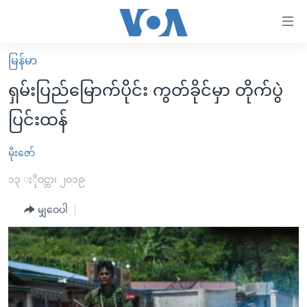
သုံး
ရ
လွယ်ကူ
မြန်မာ
မူလစာမျက်နှာ
စေ
ရှမ်းပြည်မြောက်ပိုင်း ကွတ်ခိုင်မှာ တိုက်ပွဲ
မြန်မာ
သည့်
ပြင်းထန်
ကမ္ဘာ့သတင်းများ
Link
ဗွီဒီယို
နိုင်ငံတကာ
မိုးဇော်
များ
သတင်းလွတ်လပ်ခွင့်
အမေရိကန်
၁၃ ႏိုဝင္ဘာ၊ ၂၀၁၉
ပင်မ
ရပ်ဝန်းတခု လမ်းတခု အလွန်
တရုတ်
အကြောင်းအရာ
မျှဝေပါ
သို့
အင်္ဂလိပ်စာလေ့လာမယ်
အစ္စရေး-ပါလက်စတိုင်း
ကျော်
အပတ်စဉ်ကဏ္ဍများ
အမေရိကန်သုံးအီဒီယံ
ကြည့်
ရေဒီယိုနှင့်ရုပ်သံ အချက်အလက်များ
မကြေးမုံရဲ့ အင်္ဂလိပ်စာ
ရေဒီယို
ရန်
ပင်မ
ရေဒီယို/တီဗွီအစီအစဉ်
ရုပ်ရှင်ထဲက အင်္ဂလိပ်စာ
တီဗွီ