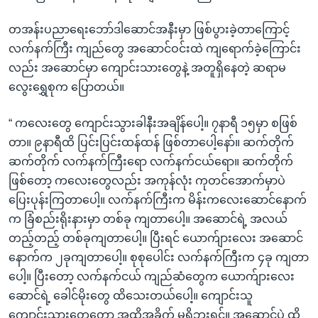
တအန်းပညာရေးဘော်ဒါဆောင်အနီးမှာ ဖြစ်ပွားခဲ့တာကြောင့်
လက်နက်ကြီး ကျည်တွေ အဆောင်ဝင်းထဲ ကျရောက်ခဲ့ကြောင်း
လည်း အဆောင်မှာ ကျောင်းသားတွေနဲ့ အတူရှိနေတဲ့ ဆရာမ
လွေးရွှေစုက ပြောတယ်။
“ ကလေးတွေ ကျောင်းသွားခါနီးအချိန်ပေါ့။ ၇နာရီ ၁၅မှာ စဖြစ်
တာ။ ၉နာရီထိ ပြင်းပြင်းထန်ထန် ဖြစ်တာပေါ့နော်။ ဆက်တိုက်
ဆက်တိုက် လက်နက်ကြီးရော လက်နက်ငယ်ရော။ ဆက်တိုက်
ဖြစ်တော့ ကလေးတွေလည်း အကုန်လုံး ကုတင်အောက်မှာပဲ
ပြေးပုန်းကြတာပေါ့။ လက်နက်ကြီးက မိန်းကလေးဆောင်နောက်
က ခြံစည်းရိုးနားမှာ တစ်ခု ကျတာပေါ့။ အဆောင်ရဲ့ အလယ်
တည့်တည့် တစ်ခုကျတာပေါ့။ ပြီးရင် ယောက်ျားလေး အဆောင်
နောက်က ၂ခုကျတာပေါ့။ စုစုပေါင်း လက်နက်ကြီးက ၄ခု ကျတာ
ပေါ့။ ပြီးတော့ လက်နက်ငယ် ကျည်ဆံတွေက ယောက်ျားလေး
ဆောင်ရဲ့ ခေါင်မိုးတွေ ထိသေးတယ်ပေါ့။ ကျောင်းသူ
ကျောင်းသားတွေတော့ အထိအခိုက် မရှိဘူးရှင့်။ အဆောင်ပဲ ထိ