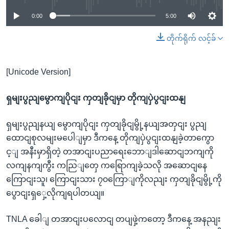
0:00
5:00
တိုက်ရိုက် လင့်ခ်
[Unicode Version]
ရှမျးပွညျမွောကျပိုငျး ကှတျခိုငျမှာ တိုကျပှဲပွငျးထနျ
ရှမျးပွညျနယျ မွောကျပိုငျး ကှတျခိုငျမွို့နယျအတှငျး ပွညျ
ထောငျစုလမျးမပေါျမှာ ဒီကနေ့ တိုကျပှဲပွငျးထနျခဲ့တာကွော
င့ျ အနီးမှာရှိတဲ့ တအာငျးပညာရေးဘောျဒါဆောငျဘကျကို
လကျနကျကွီး ကညြျတှေ ကရြောကျခဲ့သလို အဆောငျနေ
ကြောငျးသူ၊ ကြောငျးသား ၇၀ကြောျကိုလညျး ကှတျခိုငျမွို့ကို
ပွောငျးရှှေ့လိုကျရပါတယျ။
TNLA ခေါျ တအာငျးပလောငျ တပျဖှဲ့ကတော့ ဒီကနေ့ အနညျး