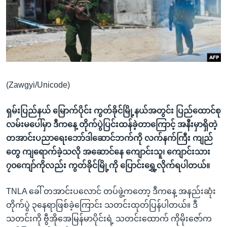
အ
သုတပဒေသာ အင်္ဂလိပ်စာ
ညွန်း
Learning English
စာမျက်နှာ
သို့
ဗွီအိုအေ လူမှုကွန်ယက်များ
ကျော်
ကြည့်
(Zawgyi/Unicode)
ရန်
ဘာသာစကားများ
ရှာဖွေ
ရှမ်းပြည်နယ် မြောက်ပိုင်း ကွတ်ခိုင်မြို့နယ်အတွင်း ပြည်ထောင်စု
ရန်
လမ်းမပေါ်မှာ ဒီကနေ့ တိုက်ပွဲပြင်းထန်ခဲ့တာကြောင့် အနီးမှာရှိတဲ့
နေရာ
တအာင်းပညာရေးဘော်ဒါဆောင်ဘက်ကို လက်နက်ကြီး ကျည်
သို့
တွေ ကျရောက်ခဲ့သလို အဆောင်နေ ကျောင်းသူ၊ ကျောင်းသား
ကျော်
၇၀ကျော်ကိုလည်း ကွတ်ခိုင်မြို့ကို ပြောင်းရွှေ့လိုက်ရပါတယ်။
ရန်
TNLA ခေါ် တအာင်းပလောင် တပ်ဖွဲ့ကတော့ ဒီကနေ့ အနည်းဆုံး
တိုက်ပွဲ ၃နေရာဖြစ်ခဲ့ကြောင်း သတင်းထုတ်ပြန်ပါတယ်။ ဒီ
သတင်းကို ဗွီအိုအေမြန်မာပိုင်းရဲ့ သတင်းထောက် ကိုမိုးဇော်က