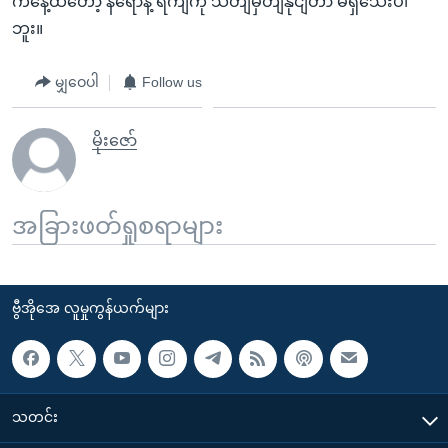
ကနေ့ထိတော့ နရောနဲ့ ရကျကို သတျမှတျနိုငျတာ မရှိသေးပါ
ဘူး။
မျှဝေပါ
Follow us
မိုးဇော်
အခြားဖတ်ရှုစရာများ
ဗွီအိုအေ လူမှုကွန်ယက်များ
သတင်း