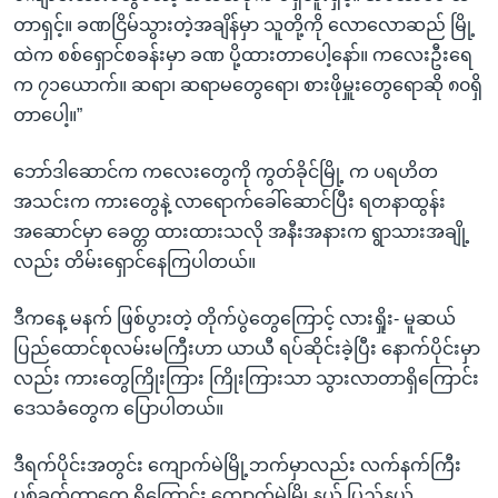
တာရှင့်။ ခဏငြိမ်သွားတဲ့အချိန်မှာ သူတို့ကို လောလောဆည် မြို့
ထဲက စစ်ရှောင်စခန်းမှာ ခဏ ပို့ထားတာပေါ့နော်။ ကလေးဦးရေ
က ၇၁ယောက်။ ဆရာ၊ ဆရာမတွေရော၊ စားဖိုမှူးတွေရောဆို ၈၀ရှိ
တာပေါ့။”
ဘော်ဒါဆောင်က ကလေးတွေကို ကွတ်ခိုင်မြို့ က ပရဟိတ
အသင်းက ကားတွေနဲ့ လာရောက်ခေါ်ဆောင်ပြီး ရတနာထွန်း
အဆောင်မှာ ခေတ္တ ထားထားသလို အနီးအနားက ရွာသားအချို့
လည်း တိမ်းရှောင်နေကြပါတယ်။
ဒီကနေ့ မနက် ဖြစ်ပွားတဲ့ တိုက်ပွဲတွေကြောင့် လားရှိုး- မူဆယ်
ပြည်ထောင်စုလမ်းမကြီးဟာ ယာယီ ရပ်ဆိုင်းခဲ့ပြီး နောက်ပိုင်းမှာ
လည်း ကားတွေကြိုးကြား ကြိုးကြားသာ သွားလာတာရှိကြောင်း
ဒေသခံတွေက ပြောပါတယ်။
ဒီရက်ပိုင်းအတွင်း ကျောက်မဲမြို့ဘက်မှာလည်း လက်နက်ကြီး
ပစ်ခတ်တာတွေ ရှိကြောင်း ကျောက်မဲမြို့နယ် ပြည်နယ်