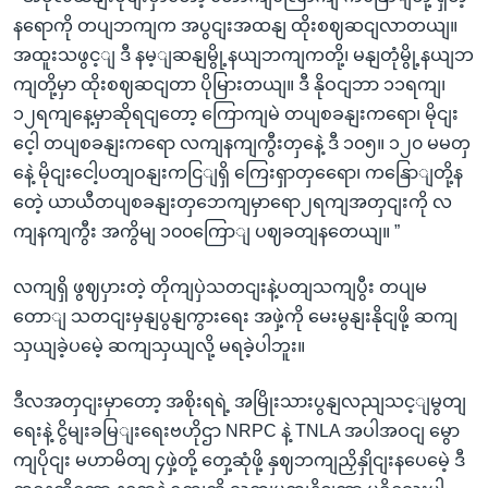
နရောကို တပျဘကျက အပွငျးအထနျ ထိုးစဈဆငျလာတယျ။
အထူးသဖွင့ျ ဒီ နမ့ျဆနျမွို့နယျဘကျကတို့၊ မနျတုံမွို့နယျဘ
ကျတို့မှာ ထိုးစဈဆငျတာ ပိုမြားတယျ။ ဒီ နိုဝငျဘာ ၁၁ရကျ၊
၁၂ရကျနေ့မှာဆိုရငျတော့ ကြောကျမဲ တပျစခနျးကရော၊ မိုငျး
ငေ့ါ တပျစခနျးကရော လကျနကျကွီးတှနေဲ့ ဒီ ၁၀၅။ ၁၂၀ မမတှ
နေဲ့ မိုငျးငေါ့ပတျဝနျးကငြျရှိ ကြေးရှာတှရေော၊ ကနြောျတို့န
တေဲ့ ယာယီတပျစခနျးတှဘေကျမှာရော၂ရကျအတှငျးကို လ
ကျနကျကွီး အကွိမျ ၁၀၀ကြောျ ပဈခတျနတေယျ။ ”
လကျရှိ ဖွဈပှားတဲ့ တိုကျပှဲသတငျးနဲ့ပတျသကျပွီး တပျမ
တောျ သတငျးမှနျပွနျကွားရေး အဖှဲ့ကို မေးမွနျးနိုငျဖို့ ဆကျ
သှယျခဲ့ပမေဲ့ ဆကျသှယျလို့ မရခဲ့ပါဘူး။
ဒီလအတှငျးမှာတော့ အစိုးရရဲ့ အမြိုးသားပွနျလညျသင့ျမွတျ
ရေးနဲ့ ငွိမျးခမြျးရေးဗဟိုဌာ NRPC နဲ့ TNLA အပါအဝငျ မွော
ကျပိုငျး မဟာမိတျ ၄ဖှဲ့တို့ တှေ့ဆုံဖို့ နှဈဘကျညှိနှိုငျးနပေမေဲ့ ဒီ