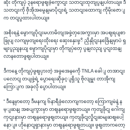
ဆုံး တိုကျပှဲ ၃နရောဖွဈခဲ့ကွောငျး သတငျးထုတျပွနျပါတယျ။ ဒီ
သတငျးကို ဗှီအိုအမွေနျမာပိုငျးရဲ့ သတငျးထောကျ ကိုမိုးဇောျ
က တငျပွထားပါတယျ။
အစိုးရနဲ့ မွောကျပိုငျးမဟာမိတျအဖှဲ့တှအေကွားမှာ အပဈရပျစာ
ခြုပျ လကျမှတျရေးထိုးရေး ဆှေးနှေးဖု့ိ ညှိနှိုငျးနခြေိနျမှာပဲ ရှ
မျးပွညျနယျ မွောကျပိုငျးမှာ တိုကျပှဲတှေ ပွနျလညျ ပွငျးထနျ
လာနတောဖွဈပါတယျ။
ဒီကနေ့ တိုကျပှဲဖွဈပှားတဲ့ အခွအေနကေို TNLA ခေါျ တအာငျး
ပလောငျ တပျဖှဲ့ရဲ့ ပွောရေးဆိုခှင့ျရှိသူ ဗိုလျမှူး တာအိုကျ
ကြောျက အခုလို ပွောပါတယျ။
“ ဒီနေ့မှာတော့ ဒီမနကျ ၆နာရီခှဲလောကျကတော့ ကြောကျမဲနဲ့ န
မ့ျဆနျ အစပျကွားမှာ တဈနရောဖွဈတယျ။ ကှတျခိုငျ ဂေါကျ
ကှငျးနားမှာ တဈနရောဖွဈတယျ။ ကှတျခိုငျလှိုငျဆမျဆဈပေါ့
နောျ။ ဟိုနောငျရှာနားမှာ တဈနရောဖွဈတယျ။ ဖွဈတာကတော့