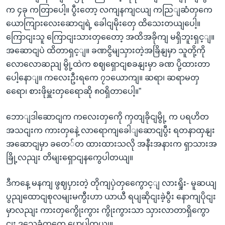
က ၄ခု ကတြာပေါ့။ ပွီးတော့ လကျနကျငယျ ကညြျဆံတှကေ
ယောကျြားလေးဆောငျရဲ့ ခေါငျမိုးတှေ ထိသေးတယျပေါ့။
ကြောငျးသူ ကြောငျးသားတှတေော့ အထိအခိုကျ မရှိဘူးရှင့ျ။
အဆောငျပဲ ထိတာရှင့ျ။ ခဏငွိမျသှားတဲ့အခြိနျမှာ သူတို့ကို
လောလောဆညျ မွို့ထဲက စဈရှောငျစခနျးမှာ ခဏ ပို့ထားတာ
ပေါ့နောျ။ ကလေးဦးရကေ ၇၁ယောကျ။ ဆရာ၊ ဆရာမတှ
ရေော၊ စားဖိုမှူးတှရေောဆို ၈၀ရှိတာပေါ့။”
ဘောျဒါဆောငျက ကလေးတှကေို ကှတျခိုငျမွို့ က ပရဟိတ
အသငျးက ကားတှနေဲ့ လာရောကျခေါျဆောငျပွီး ရတနာထှနျး
အဆောငျမှာ ခတေ်တ ထားထားသလို အနီးအနားက ရှာသားအ
ခြို့လညျး တိမျးရှောငျနကွေပါတယျ။
ဒီကနေ့ မနကျ ဖွဈပှားတဲ့ တိုကျပှဲတှကွေောင့ျ လားရှိုး- မူဆယျ
ပွညျထောငျစုလမျးမကွီးဟာ ယာယီ ရပျဆိုငျးခဲ့ပွီး နောကျပိုငျး
မှာလညျး ကားတှကွေိုးကွား ကွိုးကွားသာ သှားလာတာရှိကွော
ငျး ဒသေခံတှကေ ပွောပါတယျ။