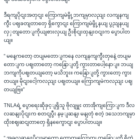
ဒီရကျပိုငျးအတှငျး ကြောကျမဲမွို့ဘကျမှာလညျး လကျနကျ
ကွီး ပဈခတျတာတှေ ရှိကွောငျး ကြောကျမဲမွို့နယျ ပွညျနယျ
လှှတျတောျကိုယျစားလှယျ ဦးစိုငျးထှနျးဝငျးက ပွောပါတ
ယျ။
“ မနေ့ကတော့ တပျမတောျကနေ လကျနကျကွီးတှနေဲ့ တပျမ
တောျက ပဈတာတော့ ကနြောျတို့ ကွားတာပေါ့နောျ။ ဘယျ
ဘကျကိုပဈတယျတော့ မသိဘူး။ ကနြောျတို့ ကွားတော့ ကွား
တယျ။ မိုငျးငေါ့ကလညျး ပဈတယျ။ ကြောကျမဲကလညျး ပဈ
တယျဗြ။”
TNLAရဲ့ ပွောရေးဆိုခှင့ျရှိသူ ဗိုလျမှူး တာအိုကျကြောျက ဒီလ
လဆနျးပိုငျးက စတငျပွီး နမ့ျဆနျ၊ မနျတုံ စတဲ့ ဒသေဘကျမှာ
ထိုးစဈဆငျတာတှေ ရှိနကွေောငျး ပွောပါတယျ။
“ အခုလဆနျးပိုငျးမှာတော့ တောကျလြောကျ ကနြောျတို့ ရှိတဲ့