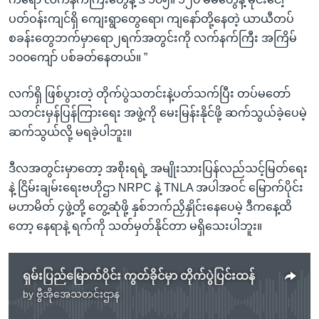
ပတ်ဝန်းကျင်ရှိ ကျေးရွာတွေရော၊ ကျနော်တို့နေတဲ့ ယာယီတပ်
စခန်းတွေဘက်မှာရော၂ရက်အတွင်းကို လက်နက်ကြီး အကြိမ်
၁၀၀ကျော် ပစ်ခတ်နေတယ်။ ”
လက်ရှိ ဖြစ်ပွားတဲ့ တိုက်ပွဲသတင်းနဲ့ပတ်သက်ပြီး တပ်မတော်
သတင်းမှန်ပြန်ကြားရေး အဖွဲ့ကို မေးမြန်းနိုင်ဖို့ ဆက်သွယ်ခဲ့ပေမဲ့
ဆက်သွယ်လို့ မရခဲ့ပါဘူး။
ဒီလအတွင်းမှာတော့ အစိုးရရဲ့ အမျိုးသားပြန်လည်သင့်မြတ်ရေး
နဲ့ ငြိမ်းချမ်းရေးဗဟိုဌာ NRPC နဲ့ TNLA အပါအဝင် မြောက်ပိုင်း
မဟာမိတ် ၄ဖွဲ့တို့ တွေ့ဆုံဖို့ နှစ်ဘက်ညှိနှိုင်းနေပေမဲ့ ဒီကနေ့ထိ
တော့ နေရာနဲ့ ရက်ကို သတ်မှတ်နိုင်တာ မရှိသေးပါဘူး။
ရှမ်းပြည်မြောက်ပိုင်း ကွတ်ခိုင်မှာ တိုက်ပွဲပြင်းထန်
by
ဗွီအိုအေသတင်းဌာန
No media source currently available