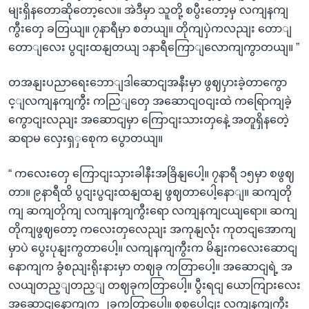
မျးရှိနတောဆိုတော့လေ။ အဲဒီမှာ သူတို့ စပွီးတော့မှ လကျနကျ
ကွီးတှေ ခတြယျ။ ၇နာရီမှာ စတယျ။ တိုကျပှဲကလညျး တောျ
တောျလေး ပွငျးထနျတယျ ၁နာရီကြောျလောကျကွာတယျ။ ”
တအနျးပညာရေးဘောျဒါဆောငျအနီးမှာ ဖွဈပှားခဲ့တာကွော
င့ျလကျနကျကွီး ကညြျတှေ အဆောငျဝငျးထဲ ကရြောကျခဲ့
ကွောငျးလညျး အဆောငျမှာ ကြောငျးသားတှနေဲ့ အတူရှိနတေဲ့
ဆရာမ လှေးရှှစေုက ပွောတယျ။
“ ကလေးတှေ ကြောငျးသှားခါနီးအခြိနျပေါ့။ ၇နာရီ ၁၅မှာ စဖွဈ
တာ။ ၉နာရီထိ ပွငျးပွငျးထနျထနျ ဖွဈတာပေါ့နောျ။ ဆကျတို
ကျ ဆကျတိုကျ လကျနကျကွီးရော လကျနကျငယျရော။ ဆကျ
တိုကျဖွဈတော့ ကလေးတှလေညျး အကုနျလုံး ကုတငျအောကျ
မှာပဲ ပွေးပုနျးကွတာပေါ့။ လကျနကျကွီးက မိနျးကလေးဆောငျ
နောကျက ခွံစညျးရိုးနားမှာ တဈခု ကတြာပေါ့။ အဆောငျရဲ့ အ
လယျတည့ျတည့ျ တဈခုကတြာပေါ့။ ပွီးရငျ ယောကျြားလေး
အဆောငျနောကျက ၂ခုကတြာပေါ့။ စုစုပေါငျး လကျနကျကွီး