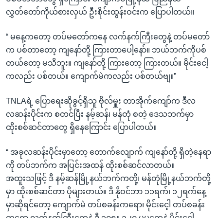
လွှတ်တော်ကိုယ်စားလှယ် ဦးစိုင်းထွန်းဝင်းက ပြောပါတယ်။
“ မနေ့ကတော့ တပ်မတော်ကနေ လက်နက်ကြီးတွေနဲ့ တပ်မတော်
က ပစ်တာတော့ ကျနော်တို့ ကြားတာပေါ့နော်။ ဘယ်ဘက်ကိုပစ်
တယ်တော့ မသိဘူး။ ကျနော်တို့ ကြားတော့ ကြားတယ်။ မိုင်းငေါ့
ကလည်း ပစ်တယ်။ ကျောက်မဲကလည်း ပစ်တယ်ဗျ။”
TNLAရဲ့ ပြောရေးဆိုခွင့်ရှိသူ ဗိုလ်မှူး တာအိုက်ကျော်က ဒီလ
လဆန်းပိုင်းက စတင်ပြီး နမ့်ဆန်၊ မန်တုံ စတဲ့ ဒေသဘက်မှာ
ထိုးစစ်ဆင်တာတွေ ရှိနေကြောင်း ပြောပါတယ်။
“ အခုလဆန်းပိုင်းမှာတော့ တောက်လျောက် ကျနော်တို့ ရှိတဲ့နေရာ
ကို တပ်ဘက်က အပြင်းအထန် ထိုးစစ်ဆင်လာတယ်။
အထူးသဖြင့် ဒီ နမ့်ဆန်မြို့နယ်ဘက်ကတို့၊ မန်တုံမြို့နယ်ဘက်တို့
မှာ ထိုးစစ်ဆင်တာ ပိုများတယ်။ ဒီ နိုဝင်ဘာ ၁၁ရက်၊ ၁၂ရက်နေ့
မှာဆိုရင်တော့ ကျောက်မဲ တပ်စခန်းကရော၊ မိုင်းငေ့ါ တပ်စခန်း
ကရော လက်နက်ကြီးတွေနဲ့ ဒီ ၁၀၅။ ၁၂၀ မမတွေနဲ့ မိုင်းငေါ့