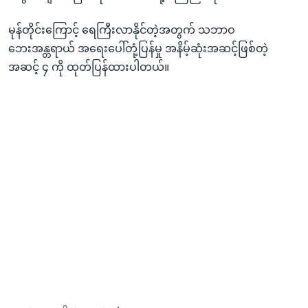
မုန်တိုင်းကြောင့် ရေကြီးလာနိုင်တဲ့အတွက် သဘာဝ
ဘေးအန္တရာယ် အရေးပေါ်တုံ့ပြန်မှု အနိမ့်ဆုံးအဆင့်ဖြစ်တဲ့
အဆင့် ၄ ကို ထုတ်ပြန်ထားပါတယ်။