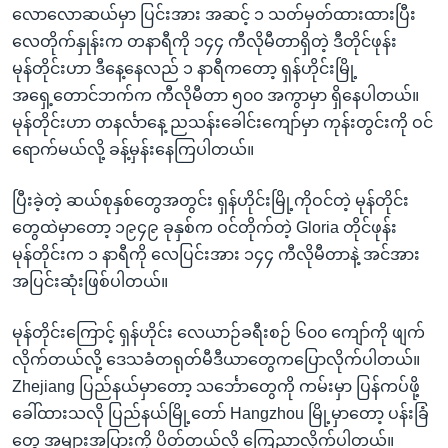
လောလောဆယ်မှာ ပြင်းအား အဆင့် ၁ သတ်မှတ်ထားထားပြီး
လေတိုက်နှုန်းက တနာရီကို ၁၄၄ ကီလိုမီတာရှိတဲ့ ဒီတိုင်ဖုန်း
မုန်တိုင်းဟာ ဒီနေ့နေလည် ၁ နာရီကတော့ ရှန်ဟိုင်းမြို့
အရှေ့တောင်ဘက်က ကီလိုမီတာ ၅၀၀ အကွာမှာ ရှိနေပါတယ်။
မုန်တိုင်းဟာ တနင်္လာနေ့ ညသန်းခေါင်းကျော်မှာ ကုန်းတွင်းကို ဝင်
ရောက်မယ်လို့ ခန့်မှန်းနေကြပါတယ်။
ပြီးခဲ့တဲ့ ဆယ်စုနှစ်တွေအတွင်း ရှန်ဟိုင်းမြို့ကိုဝင်တဲ့ မုန်တိုင်း
တွေထဲမှာတော့ ၁၉၄၉ ခုနှစ်က ဝင်တိုက်တဲ့ Gloria တိုင်ဖုန်း
မုန်တိုင်းက ၁ နာရီကို လေပြင်းအား ၁၄၄ ကီလိုမီတာနဲ့ အင်အား
အပြင်းဆုံးဖြစ်ပါတယ်။
မုန်တိုင်းကြောင့် ရှန်ဟိုင်း လေယာဉ်ခရီးစဉ် ၆၀၀ ကျော်ကို ဖျက်
လိုက်တယ်လို့ ဒေသခံတရုတ်မီဒီယာတွေကပြောလိုက်ပါတယ်။
Zhejiang ပြည်နယ်မှာတော့ သင်္ဘောတွေကို ကမ်းမှာ ပြန်ကပ်ဖို့
ခေါ်ထားသလို ပြည်နယ်မြို့တော် Hangzhou မြို့မှာတော့ ပန်းခြံ
တွေ အများအပြားကို ပိတ်တယ်လို့ ကြေညာလိုက်ပါတယ်။