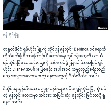
အ
သုတပဒေသာ အင်္ဂလိပ်စာ
ညွန်း
Learning English
စာမျက်နှာ
သို့
ဗွီအိုအေ လူမှုကွန်ယက်များ
ကျော်
ကြည့်
ရှန်ဟိုင်းမြို့
ရန်
ဘာသာစကားများ
ရှာဖွေ
တရုတ်နိုင်ငံ ရှန်ဟိုင်းမြို့ကို တိုင်ဖုန်မုန်တိုင်း Bebinca ဝင်ရောက်
ရန်
တိုက်ခတ်ဖို့ ရှိတာကြောင့်၊ ပို့ဆောင်ရေးလုပ်ငန်းတွေကို ယာယီ
နေရာ
ရပ်ဆိုင်းပြီး၊ သင်္ဘောတွေကို ကမ်းကပ်ဖို့ပြန်ခေါ်တာအပြင် ရှန်
သို့
ဟိုင်း Disney အပမ်းဖြေစခန်း အပါအဝင် ကမ္ဘာ့လှည့်ခရီးသည်
ကျော်
တွေ အသွားအလားများတဲ့ နေရာတွေကို ပိတ်လိုက်ပါတယ်။
ရန်
ဒီတိုင်ဖုန်းမုန်တိုင်ဟာ ၁၉၄၉ ခုနှစ်နောက်ပိုင်း ရှန်ဟိုင်းမြို့ကို ဝင်
တဲ့ မုန်တိုင်းတွေထဲမှာ အင်အားအပြင်းဆုံး မုန်တိုင်း ဖြစ်လာဖို့ ရှိ
နေပါတယ်။