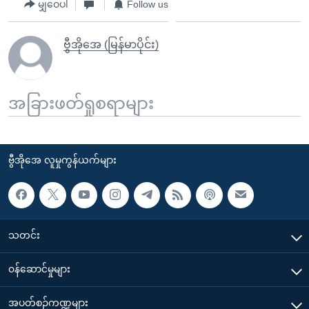
မျှဝေပါ
Follow us
ဗွီအိုအေ (မြန်မာပိုင်း)
အခြားဖတ်ရှုစရာများ
ဗွီအိုအေ လူမှုကွန်ယက်များ
သတင်း
၀န်ဆောင်မှုများ
အပတ်စဉ်ကဏ္ဍများ