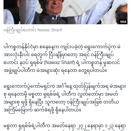
အ
သုတပဒေသာ အင်္ဂလိပ်စာ
ညွန်း
Learning English
စာမျက်နှာ
သို့
ဗွီအိုအေ လူမှုကွန်ယက်များ
၀န်ကြီးချုပ်ဟောင်း Nawaz Sharif
ကျော်
ကြည့်
ပါကစ္စတန်နိုင်ငံမှာ စနေနေ့က ကျင်းပခဲ့တဲ့ ရွေးကောက်ပွဲက မဲ
ရန်
ဘာသာစကားများ
အားလုံးနီးပါး ရေတွက် ပြီးချိန်မှာတော့ အရင် ဝန်ကြီးချုပ်
ရှာဖွေ
ဟောင်း နဝပ် ရှရစ်ဖ် (Nawaz Sharif) ရဲ့ ပါကစ္စတန် မူဆလင်
ရန်
အဖွဲ့ချုပ်ပါတီက မဲအများဆုံး ရနေတာ တွေ့ရပါတယ်။
နေရာ
သို့
ရွေးကောက်ပွဲကော်မရှင်က အင်္ဂါနေ့ ထုတ်ပြန်ချက်အရ မဲအများ
ကျော်
စု ရနေတာမို့ မစ္စတာ ရှရစ်ဖ်ရဲ့ ပါတီက လွှတ်တော်မှာ အမတ်
ရန်
အများစု ရဖို့ ရှိနေပြီး သူကတော့ ဝန်ကြီးချုပ်အဖြစ် တတိယ
အကြိမ်မြောက် ဆက်ခံရဖို့ ရှိနေပါတယ်။
မစ္စတာ ရှရစ်ဖ်ရဲ့ပါတီက အမတ်နေရာ ၂၇၂ နေရာမှာ ၁၂၃ နေရာ