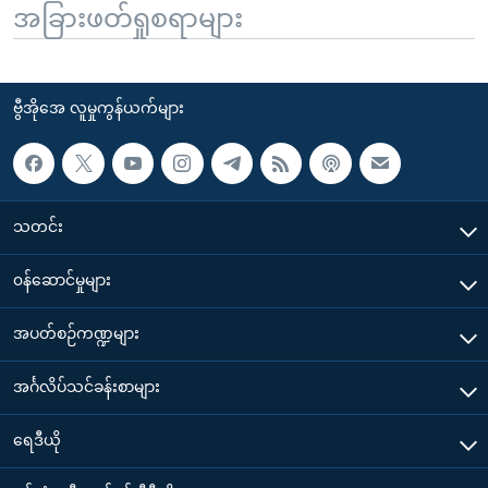
အခြားဖတ်ရှုစရာများ
ဗွီအိုအေ လူမှုကွန်ယက်များ
သတင်း
၀န်ဆောင်မှုများ
အပတ်စဉ်ကဏ္ဍများ
အင်္ဂလိပ်သင်ခန်းစာများ
ရေဒီယို