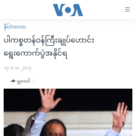
သုံး
ရ
လွယ်ကူ
နိုင်ငံတကာ
မူလစာမျက်နှာ
စေ
ပါကစ္စတန်ဝန်ကြီးချုပ်ဟောင်း
မြန်မာ
သည့်
ရွေးကောက်ပွဲအနိုင်ရ
ကမ္ဘာ့သတင်းများ
Link
ဗွီဒီယို
နိုင်ငံတကာ
၁၄ ေမ၊ ၂၀၁၃
များ
သတင်းလွတ်လပ်ခွင့်
အမေရိကန်
ပင်မ
မျှဝေပါ
ရပ်ဝန်းတခု လမ်းတခု အလွန်
တရုတ်
အကြောင်းအရာ
သို့
အင်္ဂလိပ်စာလေ့လာမယ်
အစ္စရေး-ပါလက်စတိုင်း
ကျော်
အပတ်စဉ်ကဏ္ဍများ
အမေရိကန်သုံးအီဒီယံ
ကြည့်
ရေဒီယိုနှင့်ရုပ်သံ အချက်အလက်များ
မကြေးမုံရဲ့ အင်္ဂလိပ်စာ
ရေဒီယို
ရန်
ပင်မ
ရေဒီယို/တီဗွီအစီအစဉ်
ရုပ်ရှင်ထဲက အင်္ဂလိပ်စာ
တီဗွီ