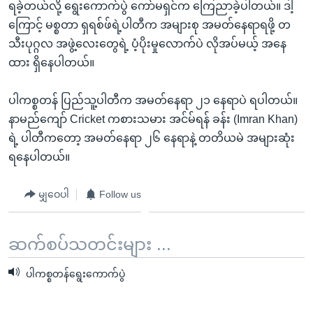
ရခဲ့တယ်လို့ ရွေးကောက်ပွဲ ကော်မရှင်က ကြေညာခဲ့ပါတယ်။ ဒါ့
ကြောင့် မစ္စတာ ရှရစ်ဖ်ရဲ့ပါတီက အများစု အမတ်နေရာရဖို့ တ
သီးပုဂ္ဂလ အဖွဲ့လေးတွေရဲ့ ပံ့ပိုးမှုလောက်ပဲ လိုအပ်မယ့် အနေ
ထား ရှိနေပါတယ်။
ပါကစ္စတန် ပြည်သူ့ပါတီက အမတ်နေရာ ၂၁ နေရာပဲ ရပါတယ်။
နာမည်ကျော် Cricket ကစားသမား အင်မ်ရန် ခန်း (Imran Khan)
ရဲ့ ပါတီကတော့ အမတ်နေရာ ၂၆ နေရာနဲ့ တတိယမဲ အများဆုံး
ရနေပါတယ်။
မျှဝေပါ
Follow us
ဆက်စပ်သတင်းများ ...
ပါကစ္စတန်ရွေးကောက်ပွဲ