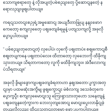
သောကျစရာတှေ နဲ့ လိုအပျတဲ့ပစ်စညျးတှေ ပို့ဆောငျနတေဲ့ န
ရောလညျးဖွဈပါတယျ။
ကရငျသတငျးစဉျရဲ့အမှုဆောငျ အယျဒီတာခြုပျ နနျးဖောဂ
ကေတော့ စကျလှတှေေ ပဈခတျခံရမူနဲ့ ပတျသကျလို့ အခုလို
ပွောပွပါတယျ။
" ပစ်စညျးတှတေငျတဲ့ လှပေါပဲ၊ လှကေို ပဈတာပဲ။ စဈကောငျစီ
စဈတပျကနေ ပဈတာပဲလေ။ ထိတာတော့ လှဘေေးကို ထိခိုကျ
သှားတယျ။ သိရတာကတော့ လူကို မထိခိုကျဘူး။ အဲဒီလောကျ
ပဲသိရတယျ။"
အခုလို ခွိမျးခွောကျပဈခတျခံရတာဟာ နှဈအတောျကွာအတှ
ငျးမှာ ပထမဆုံးအကွိမျ ဖွဈကွောငျး မဲစံလကျ ဒသေခံတှကေ
ပွောကွပွီး စကျလှမေောငျးသူ ကြေးရှာသားတှဟော သနေတျနဲ့
ပဈခတျနတေဲ့ကွားက ဘေးလှတျအောငျ မောငျးပွေးလာနိုငျခဲ့
တယျလို့လညျး ထိုငျးသတငျးတှမှော ဖောျပွကွပါတယျ။