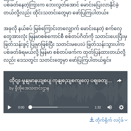
ပစ်ခတ်နေတဲ့ကြားက ဘေးလွတ်အောင် မောင်းပြေးလာနိုင်ခဲ့
တယ်လို့လည်း ထိုင်းသတင်းတွေမှာ ဖော်ပြကြပါတယ်။
အခုလို နယ်စပ် မြစ်ကြောင်းတလျှောက် မောင်းနေတဲ့ စက်လှေ
တွေအားလုံး မြန်မာစစ်ကောင်စီ စစ်တပ်ဂိတ်ကို သတင်းပေးပြီးမှ
ဖြတ်သန်းခွင့် ပြုမှာဖြစ်ပြီး သတင်းမပေးပဲ ဖြတ်သန်းသွားပါက
ပစ်ခတ်ခံရမယ်လို့ မြန်မာ စစ်တပ်ဖက်က ထုတ်ပြန်ထားတယ်လို့
လည်း ဒေသတွင်း သတင်းတွေမှာ ဖော်ပြကြပါတယ်ရှင်။
ထိုငျး-မွနျမာနယျစပျ ကုနျစညျစကျလှေ ပဈခတျခံရ
by
ဗွီအိုအေသတင်းဌာန
No media source currently available
0:00
1:32
တိုက်ရိုက် လင့်ခ်