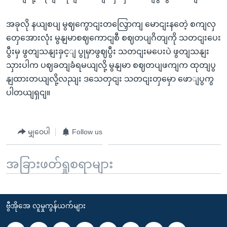
အခုလို နယျစပျ မွဈကွောငျးတလြှောကျ မောငျးနတေဲ့ စကျလှ
တှေအေားလုံး မွနျမာစဈကောငျစီ စဈတပျဂိတျကို သတငျးပေး
ပွီးမှ ဖွတျသနျးခှင့ျ ပွုမှာဖွဈပွီး သတငျးမပေးပဲ ဖွတျသနျး
သှားပါက ပဈခတျခံရမယျလို့ မွနျမာ စဈတပျဖကျက ထုတျပွ
နျထားတယျလို့လညျး ဒသေတှငျး သတငျးတှမှော ဖောျပွကွ
ပါတယျရှငျ။
မျှဝေပါ
Follow us
အခြားဖတ်ရှုစရာများ
ဗွီအိုအေ လူမှုကွန်ယက်များ