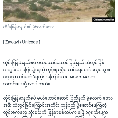
အ
သုတပဒေသာ အင်္ဂလိပ်စာ
ညွန်း
Learning English
စာမျက်နှာ
သို့
ဗွီအိုအေ လူမှုကွန်ယက်များ
ထိုင်းမြန်မာနယ်စပ် မဲ့စံလက်ဒေသ
ကျော်
ကြည့်
[ Zawgyi / Unicode ]
ရန်
ဘာသာစကားများ
ရှာဖွေ
ရန်
ထိုင်းမြန်မာနယ်စပ် မယ်ဟောင်ဆောင်ပြည်နယ် သံလွင်မြစ်
နေရာ
အတွင်းမှာ ပြေးဆွဲနေတဲ့ ကုန်စည်ပို့ဆောင်ရေး စက်လှေတွေ စ
သို့
နေ့နေ့က ပစ်ခတ်ခံရတဲ့အကြောင်း မအေးေးအမာက
ကျော်
သတင်းပေးပို့ လာပါတယ်။
ရန်
ထိုင်းမြန်မာနယ်စပ် မယ်ဟောင်ဆောင် ပြည်နယ် မဲ့စလက် ဒေသ
အနီး သံလွင်မြစ်ကြောင်းအတိုင်း ကုန်စည် ပို့ဆောင်နေကြတဲ့
ထိုင်းစက်လှေ သုံးစင်းကို မြန်မာစစ်တပ်က ဧပြီ ၁၇ရက်နေ့က