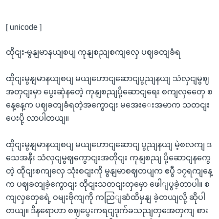
[ unicode ]
ထိုငျး-မွနျမာနယျစပျ ကုနျစညျစကျလှေ ပဈခတျခံရ
ထိုငျးမွနျမာနယျစပျ မယျဟောငျဆောငျပွညျနယျ သံလှငျမွဈ
အတှငျးမှာ ပွေးဆှဲနတေဲ့ ကုနျစညျပို့ဆောငျရေး စကျလှတှေေ စ
နေ့နေ့က ပဈခတျခံရတဲ့အကွောငျး မအေးေးအမာက သတငျး
ပေးပို့ လာပါတယျ။
ထိုငျးမွနျမာနယျစပျ မယျဟောငျဆောငျ ပွညျနယျ မဲ့စလကျ ဒ
သေအနီး သံလှငျမွဈကွောငျးအတိုငျး ကုနျစညျ ပို့ဆောငျနကွေ
တဲ့ ထိုငျးစကျလှေ သုံးစငျးကို မွနျမာစဈတပျက ဧပွီ ၁၇ရကျနေ့
က ပဈခတျခဲ့ကွောငျး ထိုငျးသတငျးတှမှော ဖေါျပွခဲ့တာပါ။ စ
ကျလှတှေရေဲ့ ဝမျးဗိုကျကို ကညြျဆံထိမှနျ ခဲ့တယျလို့ ဆိုပါ
တယျ။ ဒီနရောဟာ စဈပွေးကရငျဒုက်ခသညျတှအေတှကျ စား