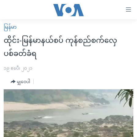
သုံး
ရ
လွယ်ကူ
မြန်မာ
မူလစာမျက်နှာ
စေ
ထိုင်း-မြန်မာနယ်စပ် ကုန်စည်စက်လှေ
မြန်မာ
သည့်
ပစ်ခတ်ခံရ
ကမ္ဘာ့သတင်းများ
Link
ဗွီဒီယို
နိုင်ငံတကာ
၁၉ ဧၿပီ၊ ၂၀၂၁
များ
သတင်းလွတ်လပ်ခွင့်
အမေရိကန်
ပင်မ
မျှဝေပါ
ရပ်ဝန်းတခု လမ်းတခု အလွန်
တရုတ်
အကြောင်းအရာ
သို့
အင်္ဂလိပ်စာလေ့လာမယ်
အစ္စရေး-ပါလက်စတိုင်း
ကျော်
အပတ်စဉ်ကဏ္ဍများ
အမေရိကန်သုံးအီဒီယံ
ကြည့်
ရေဒီယိုနှင့်ရုပ်သံ အချက်အလက်များ
မကြေးမုံရဲ့ အင်္ဂလိပ်စာ
ရေဒီယို
ရန်
ပင်မ
ရေဒီယို/တီဗွီအစီအစဉ်
ရုပ်ရှင်ထဲက အင်္ဂလိပ်စာ
တီဗွီ