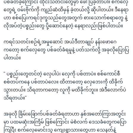
ပစ်ခတ်ခဲ့ကြောင်း ထိုင်းသတင်းတွေမှာ ဖေါ်ပြခဲ့တာပါ။ စက်လှေ
တွေရဲ့ ဝမ်းဗိုက်ကို ကျည်ဆံထိမှန် ခဲ့တယ်လို့ ဆိုပါတယ်။ ဒီနေရာ
ဟာ စစ်ပြေးကရင်ဒုက္ခသည်တွေအတွက် စားသောက်စရာတွေ နဲ့
လိုအပ်တဲ့ပစ္စည်းတွေ ပို့ဆောင်နေတဲ့ နေရာလည်းဖြစ်ပါတယ်။
ကရင်သတင်းစဉ်ရဲ့အမှုဆောင် အယ်ဒီတာချုပ် နန်းဖောဂေ
ကတော့ စက်လှေတွေ ပစ်ခတ်ခံရမူနဲ့ ပတ်သက်လို့ အခုလိုပြောပြ
ပါတယ်။
" ပစ္စည်းတွေတင်တဲ့ လှေပါပဲ၊ လှေကို ပစ်တာပဲ။ စစ်ကောင်စီ
စစ်တပ်ကနေ ပစ်တာပဲလေ။ ထိတာတော့ လှေဘေးကို ထိခိုက်
သွားတယ်။ သိရတာကတော့ လူကို မထိခိုက်ဘူး။ အဲဒီလောက်ပဲ
သိရတယ်။"
အခုလို ခြိမ်းခြောက်ပစ်ခတ်ခံရတာဟာ နှစ်အတော်ကြာအတွင်း
မှာ ပထမဆုံးအကြိမ် ဖြစ်ကြောင်း မဲစံလက် ဒေသခံတွေကပြော
ကြပြီး စက်လှေမောင်းသူ ကျေးရွာသားတွေဟာ သေနတ်နဲ့