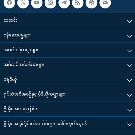
သတင်း
၀န်ဆောင်မှုများ
အပတ်စဉ်ကဏ္ဍများ
အင်္ဂလိပ်သင်ခန်းစာများ
ရေဒီယို
ရုပ်သံအစီအစဉ်နှင့် ဗွီဒီယိုကဏ္ဍများ
ဗွီအိုအေအကြောင်း
ဗွီအိုအေ မိုဘိုင်းလ်အက်ပ်များ ဒေါင်းလုတ်ယူရန်