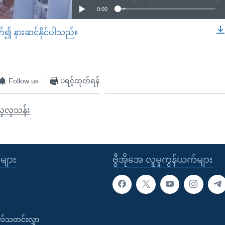
0:00
တ်၍ နားဆင်နိုင်ပါသည်။
EMBED
Follow us
ပရင့်ထုတ်ရန်
လှလှသန်း
ုများ
ဗွီအိုအေ လူမှုကွန်ယက်များ
းလ်သတင်းလွှာ