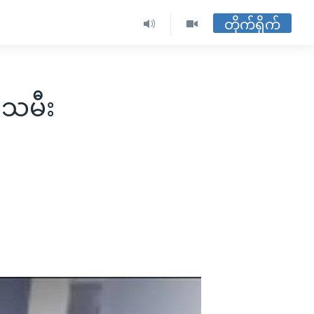
တိုက်ရိုက်
းသမီး