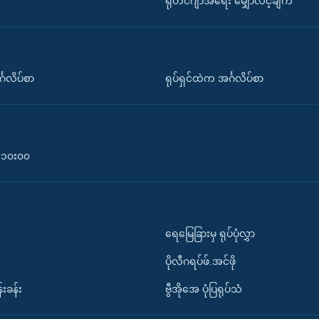
ရိုဟင်ဂျာအရေး မျှော်လင့်ချက်
်္ဂလိပ်စာ
ရုပ်ရှင်ထဲက အင်္ဂလိပ်စာ
၀-၁၀း၀၀
ရေမြေခြားမှ ရုပ်ပုံလွှာ
ပိုလီဂရပ်ဖ်.အင်ဖို
်းခန်း
ဗွီအိုအေ ပုံပြရုပ်သံ