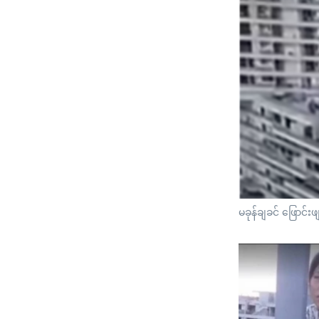
မခုန်ချခင် ဖြောင်းဖ