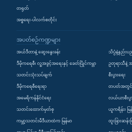
တရုတ်
အစ္စရေး-ပါလက်စတိုင်း
အပတ်စဉ်ကဏ္ဍများ
အယ်ဒီတာနဲ့ ဆွေးနွေးခန်း
သိပ္ပံနဲ့နည်း
ဒီမိုကရေစီ၊ လူ့အခွင့်အရေးနှင့် ခေတ်ပြိုင်ကမ္ဘာ
ဥတုရာသီနဲ့ 
သတင်းသုံးသပ်ချက်
စီးပွားရေး
ဒီမိုကရေစီရေးရာ
တပတ်အတွင်
အမေရိကန်နိုင်ငံရေး
လယ်ယာစီးပွ
သတင်းထောက်မှတ်စု
ယူကရိန်း၊ မြန
ကမ္ဘာ့သတင်းမီဒီယာထဲက မြန်မာ
ထူးခြားဆန်း