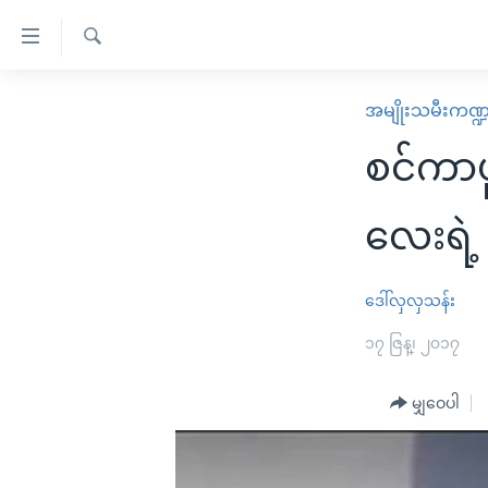
သုံး
ရ
ရှာဖွေ
လွယ်ကူ
မူလစာမျက်နှာ
အမျိုးသမီးကဏ္
ရ
စေ
မြန်မာ
လာ
စင်ကာပ
သည့်
ဒ်
ကမ္ဘာ့သတင်းများ
Link
ဗွီဒီယို
နိုင်ငံတကာ
လေးရဲ့ 
များ
သတင်းလွတ်လပ်ခွင့်
အမေရိကန်
ပင်မ
ရပ်ဝန်းတခု လမ်းတခု အလွန်
တရုတ်
ဒေါ်လှလှသန်း
အကြောင်းအရာ
အင်္ဂလိပ်စာလေ့လာမယ်
အစ္စရေး-ပါလက်စတိုင်း
၁၇ ဇြန္၊ ၂၀၁၇
သို့
အပတ်စဉ်ကဏ္ဍများ
အမေရိကန်သုံးအီဒီယံ
ကျော်
မျှဝေပါ
ကြည့်
ရေဒီယိုနှင့်ရုပ်သံ အချက်အလက်များ
မကြေးမုံရဲ့ အင်္ဂလိပ်စာ
ရေဒီယို
ရန်
ရေဒီယို/တီဗွီအစီအစဉ်
ရုပ်ရှင်ထဲက အင်္ဂလိပ်စာ
တီဗွီ
ပင်မ