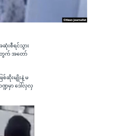
 အဆုံးစီရင်သွား
ွေအတွက် အတော်
ဆိုးမျိုးနဲ့ မ
္ဍမှာ ဒေါ်လှလှ