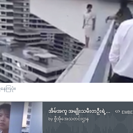
ျနေကြပုံ။
အိမ်အကူ အမျိုးသမီးတဦးရဲ့ ဖြစ်ရဲ့လေခြင်းဘဝ
EMBE
by
ဗွီအိုအေသတင်းဌာန
No media source currently available