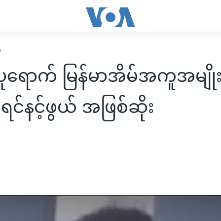
ဍ
ူရောက် မြန်မာအိမ်အကူအမျို
ရင်နင့်ဖွယ် အဖြစ်ဆိုး