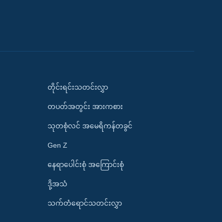
တိုင်းရင်းသတင်းလွှာ
တပတ်အတွင်း အားကစား
သုတစုံလင် အမေရိကန်တခွင်
Gen Z
နေရာပေါင်းစုံ အကြောင်းစုံ
ဒို့အသံ
သက်တံရောင်သတင်းလွှာ