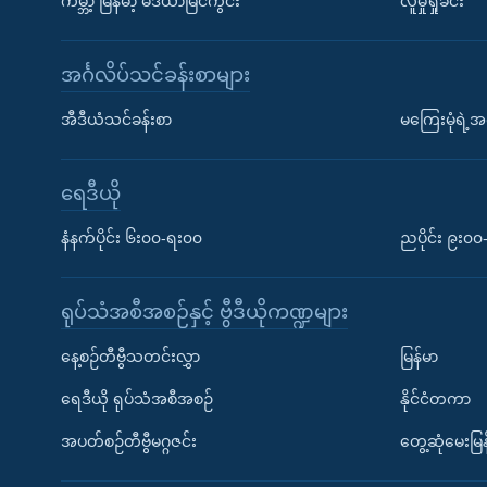
ကမ္ဘာ့ မြန်မာ့ မီဒီယာမြင်ကွင်း
လူမှုရှုခင်း
အင်္ဂလိပ်သင်ခန်းစာများ
အီဒီယံသင်ခန်းစာ
မကြေးမုံရဲ့အင
ရေဒီယို
နံနက်ပိုင်း ၆း၀၀-ရး၀၀
ညပိုင်း ၉း၀
ရုပ်သံအစီအစဉ်နှင့် ဗွီဒီယိုကဏ္ဍများ
နေ့စဉ်တီဗွီသတင်းလွှာ
မြန်မာ
ရေဒီယို ရုပ်သံအစီအစဉ်
နိုင်ငံတကာ
အပတ်စဉ်တီဗွီမဂ္ဂဇင်း
တွေ့ဆုံမေးမြန