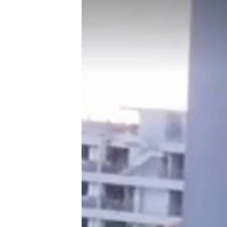
သုတပဒေသာ အင်္ဂလိပ်စာ
အ
ညွန်း
စာမျက်နှာ
သို့
ကျော်
ကြည့်
ရန်
ရှာဖွေ
ရန်
နေရာ
သို့
ကျော်
ရန်