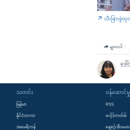
သီးခြားခွဲထု
မျှဝေပါ
ဒေါ်
သတင်း
၀န်ဆောင်မှ
မြန်မာ
RSS
နိုင်ငံတကာ
ပေါ့ဒ်ကတ်စ်
အမေရိကန်
နေ့စဉ်အီးမေ