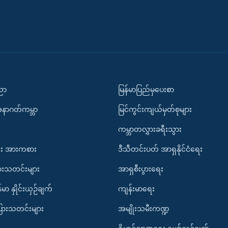
ပညာ
မြန်မာပြည်မှပေးစာ
အနာဂတ်ကမ္ဘာ
မြင်ကွင်းကျယ်မှတ်စုများ
ကမ္ဘာတလွှားခရီးသွား
း အားကစား
ဒီသီတင်းပတ် အာရှနိုင်ငံရေး
ားသတင်းများ
အာရှစီးပွားရေး
်မာ နှိုင်းယှဉ်ချက်
ကျန်းမာရေး
ပြားသတင်းများ
အမျိုးသမီးကဏ္ဍ