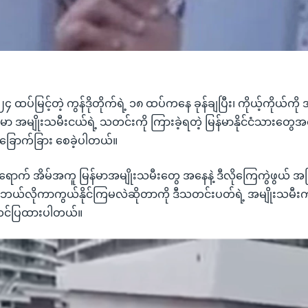
 ၂၄ ထပ်မြင့်တဲ့ ကွန်ဒိုတိုက်ရဲ့ ၁၈ ထပ်ကနေ ခုန်ချပြီး၊ ကိုယ့်ကိုယ်ကို
်မာ အမျိုးသမီးငယ်ရဲ့ သတင်းကို ကြားခဲ့ရတဲ့ မြန်မာနိုင်ငံသားတ
်ခြောက်ခြား စေခဲ့ပါတယ်။
ပရောက် အိမ်အကူ မြန်မာအမျိုးသမီးတွေ အနေနဲ့ ဒီလိုကြေကွဲဖွယ် အဖြစ်
ယ်လိုကာကွယ်နိုင်ကြမလဲဆိုတာကို ဒီသတင်းပတ်ရဲ့ အမျိုးသမီးကဏ
တင်ပြထားပါတယ်။