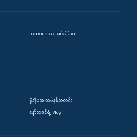
သုတပဒေသာ အင်္ဂလိပ်စာ
ဗွီအိုအေ တမိနစ်သတင်း
နော်သဇင်ရဲ့ Vlog