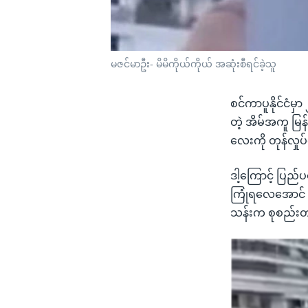
မဇင်မာဦး- မိမိကိုယ်ကိုယ် အဆုံးစီရင်ခဲ့သူ
စင်ကာပူနိုင်ငံမှာ
တဲ့ အိမ်အကူ မြန
လေးကို တုန်လှုပ
ဒါ့ကြောင့် ပြည်
ကြုံရလေအောင် ဘ
သန်းက စုစည်း