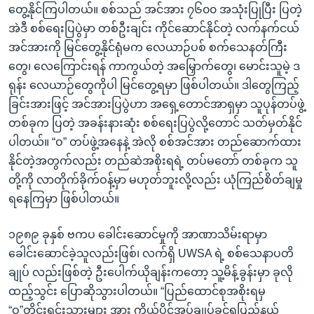
တွေ့နိုင်ကြပါတယ်။ စစ်သည် အင်အား ၇၆၀၀ အသုံးပြုပြီး ပြတဲ့
အဲဒီ စစ်ရေးပြပွဲမှာ တစ်ဦးချင်း ကိုင်ဆောင်နိုင်တဲ့ လက်နက်ငယ်
အင်အားကို မြင်တွေ့နိုင်ရုံမက လေယာဉ်ပစ် စက်သေနတ်ကြီး
တွေ၊ လေကြောင်းရန် ကာကွယ်တဲ့ အမြှောက်တွေ၊ မောင်းသူမဲ့ ဒ
ရုန်း လေယာဉ်တွေကိုပါ မြင်တွေ့ရမှာ ဖြစ်ပါတယ်။ ဒါတွေကြည့်
ခြင်းအားဖြင့် အင်အားပြပွဲဟာ အရှေ့တောင်အာရှမှာ သူပုန်တပ်ဖွဲ့
တစ်ခုက ပြတဲ့ အခန်းနားဆုံး စစ်ရေးပြပွဲလို့တောင် သတ်မှတ်နိုင်
ပါတယ်။ “ဝ” တပ်ဖွဲ့အနေနဲ့ အဲလို စစ်အင်အား တည်ဆောက်ထား
နိုင်တဲ့အတွက်လည်း တည်ဆဲအစိုးရရဲ့ တပ်မတော် တစ်ခုက သူ
တို့ကို လာတိုက်ခိုက်ဝန့်မှာ မဟုတ်ဘူးလို့လည်း ယုံကြည်စိတ်ချမှု
ရနေကြမှာ ဖြစ်ပါတယ်။
၁၉၈၉ ခုနှစ် ဗကပ ခေါင်းဆောင်မှုကို အာဏာသိမ်းရာမှာ
ခေါင်းဆောင်ခဲ့သူလည်းဖြစ်၊ လက်ရှိ UWSA ရဲ့ စစ်သေနာပတိ
ချုပ် လည်းဖြစ်တဲ့ ဦးပေါက်ယိုချန်းကတော့ သူ့မိန့်ခွန်းမှာ ခုလို
ထည့်သွင်း ပြောဆိုသွားပါတယ်။ “ပြည်ထောင်စုအစိုးရမှ
“ဝ”တိုင်းရင်းသားများ အား ကိုယ်ပိုင်အုပ်ချုပ်ခွင့်ရပြည်နယ်