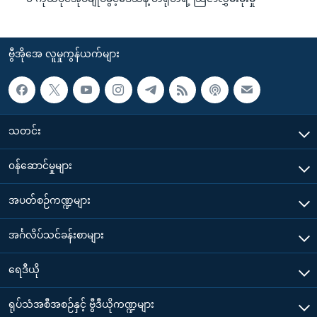
ဗွီအိုအေ လူမှုကွန်ယက်များ
သတင်း
၀န်ဆောင်မှုများ
အပတ်စဉ်ကဏ္ဍများ
အင်္ဂလိပ်သင်ခန်းစာများ
ရေဒီယို
ရုပ်သံအစီအစဉ်နှင့် ဗွီဒီယိုကဏ္ဍများ