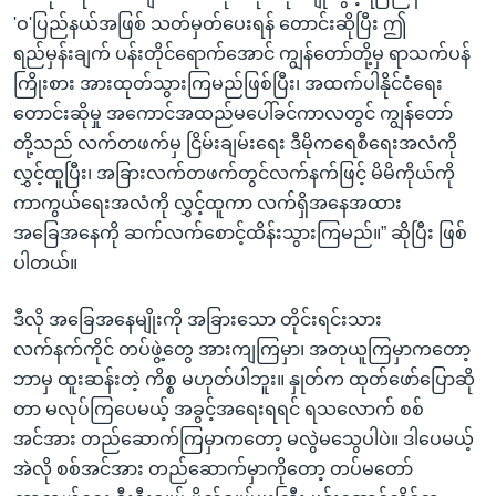
'ဝ'ပြည်နယ်အဖြစ် သတ်မှတ်ပေးရန် တောင်းဆိုပြီး ဤ
ရည်မှန်းချက် ပန်းတိုင်ရောက်အောင် ကျွန်တော်တို့မှ ရာသက်ပန်
ကြိုးစား အားထုတ်သွားကြမည်ဖြစ်ပြီး၊ အထက်ပါနိုင်ငံရေး
တောင်းဆိုမှု အကောင်အထည်မပေါ်ခင်ကာလတွင် ကျွန်တော်
တို့သည် လက်တဖက်မှ ငြိမ်းချမ်းရေး ဒီမိုကရေစီရေးအလံကို
လွှင့်ထူပြီး၊ အခြားလက်တဖက်တွင်လက်နက်ဖြင့် မိမိကိုယ်ကို
ကာကွယ်ရေးအလံကို လွှင့်ထူကာ လက်ရှိအနေအထား
အခြေအနေကို ဆက်လက်စောင့်ထိန်းသွားကြမည်။” ဆိုပြီး ဖြစ်
ပါတယ်။
ဒီလို အခြေအနေမျိုးကို အခြားသော တိုင်းရင်းသား
လက်နက်ကိုင် တပ်ဖွဲ့တွေ အားကျကြမှာ၊ အတုယူကြမှာကတော့
ဘာမှ ထူးဆန်းတဲ့ ကိစ္စ မဟုတ်ပါဘူး။ နှုတ်က ထုတ်ဖော်ပြောဆို
တာ မလုပ်ကြပေမယ့် အခွင့်အရေးရရင် ရသလောက် စစ်
အင်အား တည်ဆောက်ကြမှာကတော့ မလွဲမသွေပါပဲ။ ဒါပေမယ့်
အဲလို စစ်အင်အား တည်ဆောက်မှာကိုတော့ တပ်မတော်