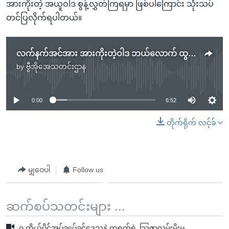
အားကိုးတဲ့ အယူဝါဒ စွန့်လွှတ်ကြရမှာ ဖြစ်ပါကြောင်း သုံးသပ်
တင်ပြလိုက်ရပါတယ်။
လက်နက်အင်အား အားကိုးတဲ့ဝါဒ ဘယ်လောက် ထွန်းကားနေသလဲ
by
ဗွီအိုအေသတင်းဌာန
No media source currently available
0:00
6:52
တိုက်ရိုက် လင့်ခ်
မျှဝေပါ
Follow us
ဆက်စပ်သတင်းများ ...
၀ ကိုယ်ပိုင်အုပ်ချုပ်ခွင့်ဒေသနဲ့ တရုတ်ရဲ့ သြဇာလွှမ်းမိုးမှု