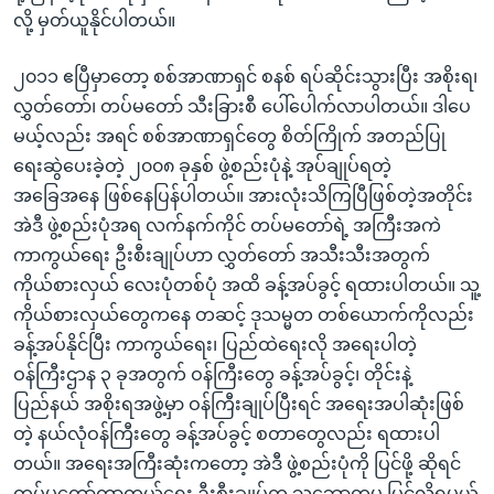
လို့ မှတ်ယူနိုင်ပါတယ်။
၂၀၁၁ ဧပြီမှာတော့ စစ်အာဏာရှင် စနစ် ရပ်ဆိုင်းသွားပြီး အစိုးရ၊
လွှတ်တော်၊ တပ်မတော် သီးခြားစီ ပေါ်ပေါက်လာပါတယ်။ ဒါပေ
မယ့်လည်း အရင် စစ်အာဏာရှင်တွေ စိတ်ကြိုက် အတည်ပြု
ရေးဆွဲပေးခဲ့တဲ့ ၂၀၀၈ ခုနှစ် ဖွဲ့စည်းပုံနဲ့ အုပ်ချုပ်ရတဲ့
အခြေအနေ ဖြစ်နေပြန်ပါတယ်။ အားလုံးသိကြပြီဖြစ်တဲ့အတိုင်း
အဲဒီ ဖွဲ့စည်းပုံအရ လက်နက်ကိုင် တပ်မတော်ရဲ့ အကြီးအကဲ
ကာကွယ်ရေး ဦးစီးချုပ်ဟာ လွှတ်တော် အသီးသီးအတွက်
ကိုယ်စားလှယ် လေးပုံတစ်ပုံ အထိ ခန့်အပ်ခွင့် ရထားပါတယ်။ သူ့
ကိုယ်စားလှယ်တွေကနေ တဆင့် ဒုသမ္မတ တစ်ယောက်ကိုလည်း
ခန့်အပ်နိုင်ပြီး ကာကွယ်ရေး၊ ပြည်ထဲရေးလို အရေးပါတဲ့
ဝန်ကြီးဌာန ၃ ခုအတွက် ဝန်ကြီးတွေ ခန့်အပ်ခွင့်၊ တိုင်းနဲ့
ပြည်နယ် အစိုးရအဖွဲ့မှာ ဝန်ကြီးချုပ်ပြီးရင် အရေးအပါဆုံးဖြစ်
တဲ့ နယ်လုံဝန်ကြီးတွေ ခန့်အပ်ခွင့် စတာတွေလည်း ရထားပါ
တယ်။ အရေးအကြီးဆုံးကတော့ အဲဒီ ဖွဲ့စည်းပုံကို ပြင်ဖို့ ဆိုရင်
တပ်မတော်ကာကွယ်ရေး ဦးစီးချုပ်က သဘောတူမှ ပြင်လို့ရမယ့်