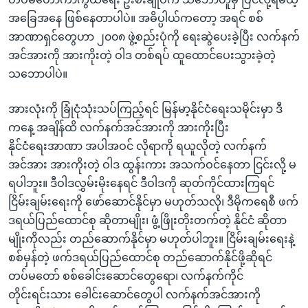
အခြေအနေ ဖြစ်နေတာပါပဲ။ အဓိပ္ပါယ်ကတော့ အရင် စစ်
အာဏာရှင်တွေဟာ ၂၀၀၈ ဖွဲ့စည်းပုံကို ရေးဆွဲပေးခဲ့ပြီး လက်နက်
အင်အားကို အားကိုးတဲ့ ဝါဒ တစ်ရပ် ထူထောင်ပေးသွားခဲ့တဲ့
သဘောပါပဲ။
အားလုံးကို ခြုံငုံသုံးသပ်ကြည့်ရင် မြန်မာ့နိုင်ငံရေးသမိုင်းမှာ ဒီ
ကနေ့ အချိန်ထိ လက်နက်အင်အားကို အားကိုးပြီး
နိုင်ငံရေးအာဏာ အပါအဝင် လိုရာကို ရယူလိုတဲ့ လက်နက်
အင်အား အားကိုးတဲ့ ဝါဒ ထွန်းကား အသက်ဝင်နေတာ ငြင်းလို့ မ
ရပါဘူး။ ဒီဝါဒလွှမ်းမိုးနေရင် ဒီဝါဒကို ဆုတ်ကိုင်ထားကြရင်
ငြိမ်းချမ်းရေးကို ဖော်ဆောင်နိုင်မှာ မဟုတ်သလို၊ ဒီမိုကရေစီ ဖက်
ဒရယ်ပြည်ထောင်စု ဆိုတာမျိုး၊ ဖွံ့ဖြိုးတိုးတက်တဲ့ နိုင်ငံ ဆိုတာ
မျိုးကိုလည်း တည်ဆောက်နိုင်မှာ မဟုတ်ပါဘူး။ ငြိမ်းချမ်းရေးနဲ့
စစ်မှန်တဲ့ ဖက်ဒရယ်ပြည်ထောင်စု တည်ဆောက်နိုင်ဖို့ဆိုရင်
တပ်မတော် စစ်ခေါင်းဆောင်တွေရော၊ လက်နက်ကိုင်
တိုင်းရင်းသား ခေါင်းဆောင်တွေပါ လက်နက်အင်အားကို