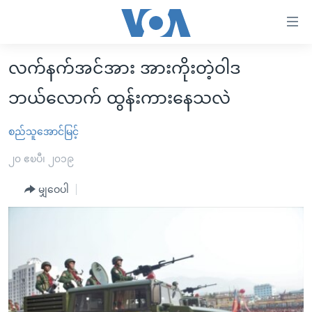
သုံး
ရ
လွယ်ကူ
လက်နက်အင်အား အားကိုးတဲ့ဝါဒ
မူလစာမျက်နှာ
စေ
ဘယ်လောက် ထွန်းကားနေသလဲ
မြန်မာ
သည့်
ကမ္ဘာ့သတင်းများ
စည်သူအောင်မြင့်
Link
ဗွီဒီယို
နိုင်ငံတကာ
များ
၂၀ ဧၿပီ၊ ၂၀၁၉
သတင်းလွတ်လပ်ခွင့်
အမေရိကန်
ပင်မ
မျှဝေပါ
ရပ်ဝန်းတခု လမ်းတခု အလွန်
တရုတ်
အကြောင်းအရာ
သို့
အင်္ဂလိပ်စာလေ့လာမယ်
အစ္စရေး-ပါလက်စတိုင်း
ကျော်
အပတ်စဉ်ကဏ္ဍများ
အမေရိကန်သုံးအီဒီယံ
ကြည့်
ရေဒီယိုနှင့်ရုပ်သံ အချက်အလက်များ
မကြေးမုံရဲ့ အင်္ဂလိပ်စာ
ရေဒီယို
ရန်
ပင်မ
ရေဒီယို/တီဗွီအစီအစဉ်
ရုပ်ရှင်ထဲက အင်္ဂလိပ်စာ
တီဗွီ