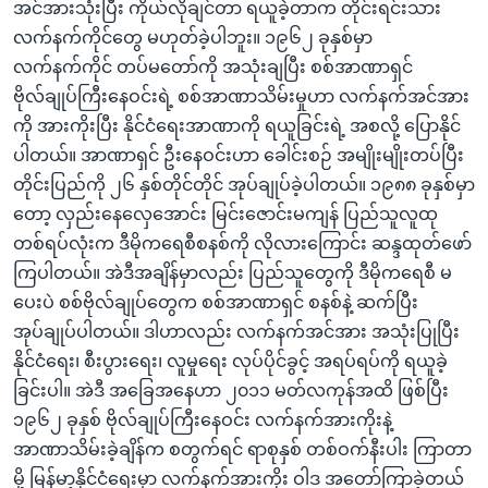
အင်အားသုံးပြီး ကိုယ်လိုချင်တာ ရယူခဲ့တာက တိုင်းရင်းသား
လက်နက်ကိုင်တွေ မဟုတ်ခဲ့ပါဘူး။ ၁၉၆၂ ခုနှစ်မှာ
လက်နက်ကိုင် တပ်မတော်ကို အသုံးချပြီး စစ်အာဏာရှင်
ဗိုလ်ချုပ်ကြီးနေဝင်းရဲ့ စစ်အာဏာသိမ်းမှုဟာ လက်နက်အင်အား
ကို အားကိုးပြီး နိုင်ငံရေးအာဏာကို ရယူခြင်းရဲ့ အစလို့ ပြောနိုင်
ပါတယ်။ အာဏာရှင် ဦးနေဝင်းဟာ ခေါင်းစဉ် အမျိုးမျိုးတပ်ပြီး
တိုင်းပြည်ကို ၂၆ နှစ်တိုင်တိုင် အုပ်ချုပ်ခဲ့ပါတယ်။ ၁၉၈၈ ခုနှစ်မှာ
တော့ လှည်းနေလှေအောင်း မြင်းဇောင်းမကျန် ပြည်သူလူထု
တစ်ရပ်လုံးက ဒီမိုကရေစီစနစ်ကို လိုလားကြောင်း ဆန္ဒထုတ်ဖော်
ကြပါတယ်။ အဲဒီအချိန်မှာလည်း ပြည်သူတွေကို ဒီမိုကရေစီ မ
ပေးပဲ စစ်ဗိုလ်ချုပ်တွေက စစ်အာဏာရှင် စနစ်နဲ့ ဆက်ပြီး
အုပ်ချုပ်ပါတယ်။ ဒါဟာလည်း လက်နက်အင်အား အသုံးပြုပြီး
နိုင်ငံရေး၊ စီးပွားရေး၊ လူမှုရေး လုပ်ပိုင်ခွင့် အရပ်ရပ်ကို ရယူခဲ့
ခြင်းပါ။ အဲဒီ အခြေအနေဟာ ၂၀၁၁ မတ်လကုန်အထိ ဖြစ်ပြီး
၁၉၆၂ ခုနှစ် ဗိုလ်ချုပ်ကြီးနေဝင်း လက်နက်အားကိုးနဲ့
အာဏာသိမ်းခဲ့ချိန်က စတွက်ရင် ရာစုနှစ် တစ်ဝက်နီးပါး ကြာတာ
မို့ မြန်မာ့နိုင်ငံရေးမှာ လက်နက်အားကိုး ဝါဒ အတော်ကြာခဲ့တယ်