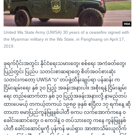
အ
သုတပဒေသာ အင်္ဂလိပ်စာ
ညွန်း
Learning English
စာမျက်နှာ
သို့
ဗွီအိုအေ လူမှုကွန်ယက်များ
United Wa State Army (UWSA) 30 years of a ceasefire signed with
ကျော်
the Myanmar military in the Wa State, in Panghsang on April 17,
ကြည့်
2019.
ရန်
ဘာသာစကားများ
ရှာဖွေ
ခုရက်ပိုင်းအတွင်း နိုင်ငံရေးသမားတွေ၊ စစ်ရေး အကဲခတ်တွေ၊
ရန်
ပြည်တွင်း ပြည်ပ သတင်းစာဆရာတွေ စိတ်အဝင်စားဆုံး
နေရာ
သတင်းကတော့ UWSA “ဝ” တပ်ဖွဲ့ထိန်းချုပ်ရာ ပန်ဆန်း က
သို့
ငြိမ်းချမ်းရေး နှစ် ၃၀ ပြည့် အခန်းအနားပါ။ အစိုးရနဲ့ ငြိမ်းချမ်း
ကျော်
ရေး တည်ဆောက်တာ နှစ် ၃၀ ပြည့်အခန်းအနားလို့ နာမည်တပ်
ရန်
ထားပေမယ့် တကယ့်တကယ် ၁၉၈၉ ခုနှစ် ဧပြီလ ၁၇ ရက်နေ့ ဆို
တာဟာ ဗမာပြည်ကွန်မြူနစ်ပါတီ ဗကပ လက်အောက်ကနေ ၀
ခေါင်းဆောင်တွေ၊ ၀ ကေဒါနဲ့ ၀ တပ်သားတွေ ကနေ ကွန်မြူနစ်
ပါတီ ခေါင်းဆောင်မှုကို ပုန်ကန် ဖယ်ရှား၊ အာဏာသိမ်းယူလိုက်