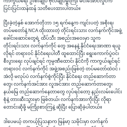
ကာကွယ်ရေး ဦးစီးချုပ် ဗိုလ်ချုပ်မှူးကြီး မင်းအောင်လှိုင်က
ပြင်းပြင်းထန်ထန် သတိပေးထားပါတယ်။
ပြီးခဲ့တဲ့နှစ် အောက်တိုဘာ ၁၅ ရက်နေ့က ကျင်းပတဲ့ အစိုးရ၊
တပ်မတော်နဲ့ NCA ထိုးထားတဲ့ တိုင်းရင်းသား လက်နက်ကိုင်အဖွဲ့
ခေါင်းဆောင်တွေရဲ့ ထိပ်သီး အစည်းအဝေးမှာ သူက
တိုင်းရင်းသား လက်နက်ကိုင် တွေ အနေနဲ့ နိုင်ငံရေးအာဏာ ရယူ
လိုရင် တရားဝင် နိုင်ငံရေးပါတီ ထူထောင်ပြီး ရွေးကောက်ပွဲဝင်၊
စီးပွားရေး လုပ်ချင်ရင် ကုမ္ပဏီထောင်၊ နိုင်ငံကို ကာကွယ်ချင်ရင်
တရားဝင် လက်နက်ကိုင် အဖွဲ့အစည်းဖြစ်တဲ့ တပ်မတော်ထဲဝင် ၊
အဲလို မလုပ်ပဲ လက်နက်စွဲကိုင်ပြီး နိုင်ငံရေး တည်ဆောက်တာ
တွေ၊ လက်နက်အင်အား လူအင်အား တည်ဆောက်တာတွေ၊
နယ်မြေ တည်ဆောက်နေတာတွေ လုပ်ရင်တော့ နည်းလမ်းပေါင်း
စုံနဲ့ တားဆီးသွားမှာ ဖြစ်တယ်၊ လက်နက်အားကိုးပြီး လိုရာ
တောင်းဆိုဖို့ မကြိုးစားကြနဲ့ ဆိုပြီး ပြောဆိုခဲ့ပါတယ်။
ဒါပေမယ့် တကယ့်ပြသနာက မြန်မာ့ သမိုင်းမှာ လက်နက်