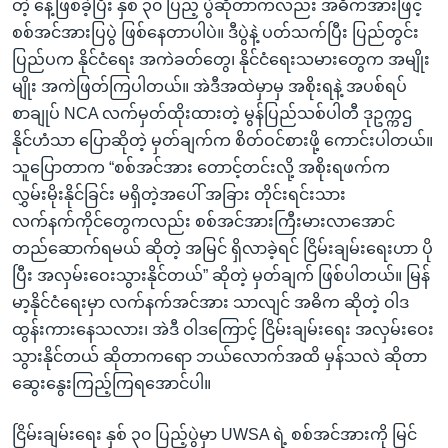
တဲ့ နေ့ဖြစ်ခဲ့ပြီး နှစ် ၃၀ ပြည့် ပွဲဆိုတာကလည်း အဓိကအားဖြင့်
စစ်အင်အားပြပွဲ ဖြစ်နေတာပါပဲ။ ဒီပွဲနဲ့ ပတ်သက်ပြီး ပြည်တွင်း
ပြည်ပက နိုင်ငံရေး အကဲခတ်တွေ၊ နိုင်ငံရေးသမားတွေက အမျိုး
မျိုး အကဲဖြတ်ကြပါတယ်။ အဲဒီအထဲမှာမှ အစိုးရနဲ့ အပစ်ရပ်
စာချုပ် NCA လက်မှတ်ထိုးထားတဲ့ မွန်ပြည်သစ်ပါတီ ဒုဥက္ကဌ
နိုင်ဟံသာ ပြောဆိုတဲ့ မှတ်ချက်က စိတ်ဝင်စားဖို့ ကောင်းပါတယ်။
သူပြောတာက “စစ်အင်အား တောင့်တင်းလို့ အစိုးရဖက်က
လွှမ်းမိုးနိုင်ခြင်း မရှိတဲ့အပေါ် အခြား တိုင်းရင်းသား
လက်နက်ကိုင်တွေကလည်း စစ်အင်အားကြီးမားလာအောင်
တည်ဆောက်ရမယ် ဆိုတဲ့ အမြင် ရှိလာခဲ့ရင် ငြိမ်းချမ်းရေးဟာ ပို
ပြီး အလှမ်းဝေးသွားနိုင်တယ်” ဆိုတဲ့ မှတ်ချက် ဖြစ်ပါတယ်။ မြန်
မာ့နိုင်ငံရေးမှာ လက်နက်အင်အား သာလျင် အဓိက ဆိုတဲ့ ဝါဒ
ထွန်းကားနေသလား၊ အဲဒီ ဝါဒကြောင့် ငြိမ်းချမ်းရေး အလှမ်းဝေး
သွားနိုင်တယ် ဆိုတာကရော ဘယ်လောက်အထိ မှန်သလဲ ဆိုတာ
ဆွေးနွေးကြည့်ကြရအောင်ပါ။
ငြိမ်းချမ်းရေး နှစ် ၃၀ ပြည့်ပွဲမှာ UWSA ရဲ့ စစ်အင်အားကို မြင်