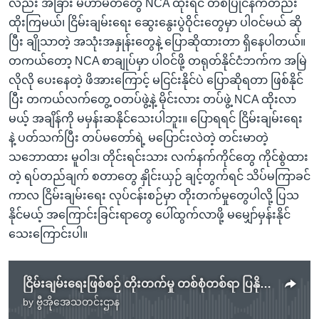
လည်း အခြား မဟာမိတ်တွေ NCA ထိုးရင် တစ်ပြိုင်နက်တည်း
ထိုးကြမယ်၊ ငြိမ်းချမ်းရေး ဆွေးနွေးပွဲဝိုင်းတွေမှာ ပါဝင်မယ် ဆို
ပြီး ချိုသာတဲ့ အသုံးအနှုန်းတွေနဲ့ ပြောဆိုထားတာ ရှိနေပါတယ်။
တကယ်တော့ NCA စာချုပ်မှာ ပါဝင်ဖို့ တရုတ်နိုင်ငံဘက်က အမြဲ
လိုလို ပေးနေတဲ့ ဖိအားကြောင့် မငြင်းနိုင်ပဲ ပြောဆိုရတာ ဖြစ်နိုင်
ပြီး တကယ်လက်တွေ့ ဝတပ်ဖွဲ့နဲ့ မိုင်းလား တပ်ဖွဲ့ NCA ထိုးလာ
မယ့် အချိန်ကို မမှန်းဆနိုင်သေးပါဘူး။ ပြောရရင် ငြိမ်းချမ်းရေး
နဲ့ ပတ်သက်ပြီး တပ်မတော်ရဲ့ မပြောင်းလဲတဲ့ တင်းမာတဲ့
သဘောထား မူဝါဒ၊ တိုင်းရင်းသား လက်နက်ကိုင်တွေ ကိုင်စွဲထား
တဲ့ ရပ်တည်ချက် စတာတွေ နှိုင်းယှဉ် ချင့်တွက်ရင် သိပ်မကြာခင်
ကာလ ငြိမ်းချမ်းရေး လုပ်ငန်းစဉ်မှာ တိုးတက်မှုတွေပါလို့ ပြသ
နိုင်မယ့် အကြောင်းခြင်းရာတွေ ပေါ်ထွက်လာဖို့ မမျှော်မှန်းနိုင်
သေးကြောင်းပါ။
ငြိမ်းချမ်းရေးဖြစ်စဉ် တိုးတက်မှု တစ်စုံတစ်ရာ ပြနိုင်တော့မလား
by
ဗွီအိုအေသတင်းဌာန
No media source currently available