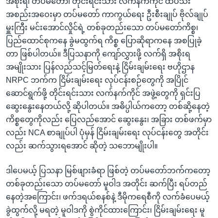
အစိုးရ၊ တပ်မတော်၊ တိုင်းရင်းသား လက်နက်ကိုင် ထိပ်သီး
အစည်းအဝေးမှာ တပ်မတော် ကာကွယ်ရေး ဦးစီးချုပ် ဗိုလ်ချုပ်
မှူးကြီး မင်းအောင်လှိုင်ရဲ့ တစ်ခုတည်းသော တပ်မတော်ကိစ္စ၊
ပြည်ထောင်စုကနေ ခွဲမထွက်ရ ကိစ္စ ပြောဆိုရာကနေ အစပြုခဲ့
တာ ဖြစ်ပါတယ်။ ဒီပြသနာကို ကျော်လွှားဖို့ လက်ရှိ အစိုးရ
အမျိုးသား ပြန်လည်သင့်မြတ်ရေးနဲ့ ငြိမ်းချမ်းရေး ဗဟိုဌာန
NRPC ဘက်က ငြိမ်းချမ်းရေး လုပ်ငန်းစဉ်တွေကို အပြိုင်
ဆောင်ရွက်ဖို့ တိုင်းရင်းသား လက်နက်ကိုင် အဖွဲ့တွေကို ရှင်းပြ
ဆွေးနွေးနေတယ်လို့ ဆိုပါတယ်။ အဓိပ္ပါယ်ကတော့ တစ်ဆို့နေတဲ့
ကိစ္စတွေကိုလည်း ပြေလည်အောင် ဆွေးနွေး၊ အခြား တစ်ဖက်မှာ
လည်း NCA စာချုပ်ပါ ပုံမှန် ငြိမ်းချမ်းရေး လုပ်ငန်းတွေ အတိုင်း
လည်း ဆက်သွားရအောင် ဆိုတဲ့ သဘောမျိုးပါ။
ဒါပေမယ့် ပြသနာ မြစ်ဖျားခံရာ ဖြစ်တဲ့ တပ်မတော်ဘက်ကတော့
တစ်ခုတည်းသော တပ်မတော် မူဝါဒ အတိုင်း ဆက်ပြီး ရပ်တည်
နေတဲ့အကြောင်း၊ ဖက်ဒရယ်စနစ်နဲ့ ဒီမိုကရေစီကို လက်ခံပေမယ့်
ခွဲထွက်လို့ မရတဲ့ မူဝါဒကို စွဲကိုင်ထားကြောင်း၊ ငြိမ်းချမ်းရေး မူ