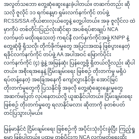
အလွတ်သဘော တွေ့ဆုံဆွေးနွေးခဲ့ပါတယ်။ တဆက်တည်း ဆို
သလို ဇူလိုင် ၁၁ ရက်နေ့မှာ ရှမ်းလက်နက်ကိုင် တပ်ဖွဲ့
RCSS/SSA ကိုယ်စားလှယ်တွေနဲ့ တွေ့ပါတယ်။ အခု ဇူလိုင်လ ထဲ
မှာကိုပဲ တစ်တိုင်းပြည်လုံးဆိုင်ရာ အပစ်ရပ်စာချုပ် NCA
လက်မှတ် မထိုးရသေးတဲ့ ကရင်နီ လက်နက်ကိုင်အဖွဲ့ KNPP နဲ့
တွေ့ဆုံဖို့ ရှိသလို၊ တိုက်ခိုက်မှုတွေ အပြင်းအထန် ဖြစ်ပွားနေတဲ့
ရခိုင်လက်နက်ကိုင် တပ်ဖွဲ့ AA အပါအဝင် မြောက်ပိုင်း
လက်နက်ကိုင် (၄) ဖွဲ့နဲ့ အမြန်ဆုံး ပြန်တွေ့ဖို့ ရှိတယ်လို့လည်း ဆိုပါ
တယ်။ အစိုးရအနေနဲ့ ငြိမ်းချမ်းရေး ဖြစ်စဉ် တိုးတက်မှု မရှိပဲ
ရပ်တန့်နေတဲ့ အခြေအနေကို ကျော်လွှားနိုင်ဖို့၊ အောင်မြင်
တိုးတက်မှုတွေကို ပြသနိုင်ဖို့ အခုလို တွေ့ဆုံဆွေးနွေးမှုတွေ
အဆက်မပြတ် လုပ်နေတယ်လို့ ယူဆနိုင်ပါတယ်။ ငြိမ်းချမ်းရေး
ဖြစ်စဉ် တိုးတက်မှုတွေ ရလာနိုင်မလား ဆိုတာကို ခုတစ်ပတ်
တင်ပြသွားပါ့မယ်။
မြန်မာနိုင်ငံ ငြိမ်းချမ်းရေး ဖြစ်စဉ်ကို အပိုင်းသုံးပိုင်းခွဲပြီး ကြည့်ရှု
ရမှာ ဖြစ်ပါတယ်။ ပထမ တစ်ပိုင်းက NCA လက်မှတ်ရေးထိုး