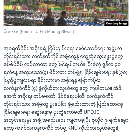
အ
သုတပဒေသာ အင်္ဂလိပ်စာ
ညွန်း
Learning English
စာမျက်နှာ
သို့
ဗွီအိုအေ လူမှုကွန်ယက်များ
မိုင်းလား (Photo - U Hla Maung Shwe )
ကျော်
ကြည့်
အခုရက်ပိုင်း အစိုးရရဲ့ ငြိမ်းချမ်းရေး ဖော်ဆောင်ရေး အဖွဲ့ဟာ
ရန်
ဘာသာစကားများ
တိုင်းရင်းသား လက်နက်ကိုင် အဖွဲ့တွေနဲ့ တွေ့ဆုံဆွေးနွေးပွဲတွေ
ရှာဖွေ
ခပ်စိပ်စိပ် လုပ်လာတာ တွေ့မြင်ရပါတယ်။ ပြီးခဲ့တဲ့ ဇွန်လ ၃၀
ရန်
ရက်နေ့ အထူးဒေသ(၄) မိုင်းလား တပ်ဖွဲ့ရဲ့ ငြိမ်းချမ်းရေး နှစ်(၃၀)
နေရာ
ပြည့်ပွဲကျင်းပရာ မိုင်းလားမှာ အစိုးရနဲ့ မြောက်ပိုင်း
သို့
လက်နက်ကိုင် (၄) ဖွဲ့ကိုယ်စားလှယ်တွေ တွေ့ကြပါတယ်။ အဲဒီ
ကျော်
နောက် အစိုးရ၊ တပ်မတော်၊ နိုင်ငံရေးပါတီ၊ လက်နက်ကိုင်
ရန်
တိုင်းရင်းသား အဖွဲ့တွေ ပူးပေါင်း ဖွဲ့စည်းထားတဲ့ ပြည်ထောင်စု
ငြိမ်းချမ်းရေး ဆွေးနွေးမှု ပူးတွဲကော်မတီ UPDJC
အတွင်းရေးမှူး အဖွဲ့ အစည်းဝေး ကျင်းပခဲ့ပြီး ဇူလိုင် ၉ ရက်နေ့မှာ
တော့ ကရင်လက်နက်ကိုင် တပ်ဖွဲ့ KNU ကိုယ်စားလှယ်တွေနဲ့