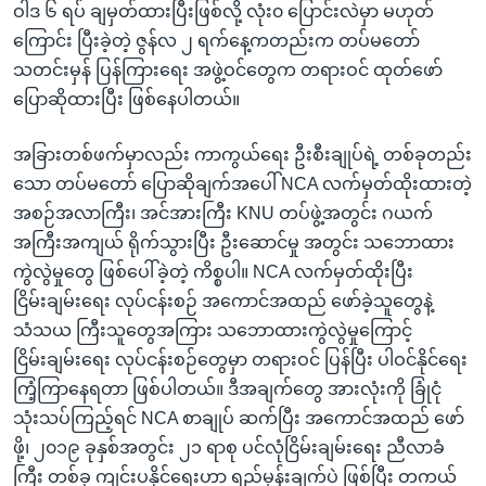
ဝါဒ ၆ ရပ် ချမှတ်ထားပြီးဖြစ်လို့ လုံး၀ ပြောင်းလဲမှာ မဟုတ်
ကြောင်း ပြီးခဲ့တဲ့ ဇွန်လ ၂ ရက်နေ့ကတည်းက တပ်မတော်
သတင်းမှန် ပြန်ကြားရေး အဖွဲ့ဝင်တွေက တရားဝင် ထုတ်ဖော်
ပြောဆိုထားပြီး ဖြစ်နေပါတယ်။
အခြားတစ်ဖက်မှာလည်း ကာကွယ်ရေး ဦးစီးချုပ်ရဲ့ တစ်ခုတည်း
သော တပ်မတော် ပြောဆိုချက်အပေါ် NCA လက်မှတ်ထိုးထားတဲ့
အစဉ်အလာကြီး၊ အင်အားကြီး KNU တပ်ဖွဲ့အတွင်း ဂယက်
အကြီးအကျယ် ရိုက်သွားပြီး ဦးဆောင်မှု အတွင်း သဘောထား
ကွဲလွဲမှုတွေ ဖြစ်ပေါ်ခဲ့တဲ့ ကိစ္စပါ။ NCA လက်မှတ်ထိုးပြီး
ငြိမ်းချမ်းရေး လုပ်ငန်းစဉ် အကောင်အထည် ဖော်ခဲ့သူတွေနဲ့
သံသယ ကြီးသူတွေအကြား သဘောထားကွဲလွဲမှုကြောင့်
ငြိမ်းချမ်းရေး လုပ်ငန်းစဉ်တွေမှာ တရားဝင် ပြန်ပြီး ပါဝင်နိုင်ရေး
ကြံ့ကြာနေရတာ ဖြစ်ပါတယ်။ ဒီအချက်တွေ အားလုံးကို ခြုံငုံ
သုံးသပ်ကြည့်ရင် NCA စာချုပ် ဆက်ပြီး အကောင်အထည် ဖော်
ဖို့၊ ၂၀၁၉ ခုနှစ်အတွင်း ၂၁ ရာစု ပင်လုံငြိမ်းချမ်းရေး ညီလာခံ
ကြီး တစ်ခု ကျင်းပနိုင်ရေးဟာ ရည်မှန်းချက်ပဲ ဖြစ်ပြီး တကယ်