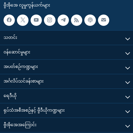
ဗွီအိုအေ လူမှုကွန်ယက်များ
သတင်း
၀န်ဆောင်မှုများ
အပတ်စဉ်ကဏ္ဍများ
အင်္ဂလိပ်သင်ခန်းစာများ
ရေဒီယို
ရုပ်သံအစီအစဉ်နှင့် ဗွီဒီယိုကဏ္ဍများ
ဗွီအိုအေအကြောင်း