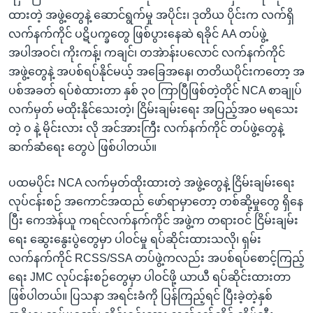
ထားတဲ့ အဖွဲ့တွေနဲ့ ဆောင်ရွက်မှု အပိုင်း၊ ဒုတိယ ပိုင်းက လက်ရှိ
လက်နက်ကိုင် ပဋိပက္ခတွေ ဖြစ်ပွားနေဆဲ ရခိုင် AA တပ်ဖွဲ့
အပါအဝင်၊ ကိုးကန့်၊ ကချင်၊ တအဲာန်းပလောင် လက်နက်ကိုင်
အဖွဲ့တွေနဲ့ အပစ်ရပ်နိုင်မယ့် အခြေအနေ၊ တတိယပိုင်းကတော့ အ
ပစ်အခတ် ရပ်စဲထားတာ နှစ် ၃၀ ကြာပြီဖြစ်တဲ့တိုင် NCA စာချုပ်
လက်မှတ် မထိုးနိုင်သေးတဲ့၊ ငြိမ်းချမ်းရေး အပြည့်အ၀ မရသေး
တဲ့ ၀ နဲ့ မိုင်းလား လို အင်အားကြီး လက်နက်ကိုင် တပ်ဖွဲ့တွေနဲ့
ဆက်ဆံရေး တွေပဲ ဖြစ်ပါတယ်။
ပထမပိုင်း NCA လက်မှတ်ထိုးထားတဲ့ အဖွဲ့တွေနဲ့ ငြိမ်းချမ်းရေး
လုပ်ငန်းစဉ် အကောင်အထည် ဖော်ရာမှာတော့ တစ်ဆို့မှုတွေ ရှိနေ
ပြီး ကေအဲန်ယူ ကရင်လက်နက်ကိုင် အဖွဲ့က တရားဝင် ငြိမ်းချမ်း
ရေး ဆွေးနွေးပွဲတွေမှာ ပါဝင်မှု ရပ်ဆိုင်းထားသလို၊ ရှမ်း
လက်နက်ကိုင် RCSS/SSA တပ်ဖွဲ့ကလည်း အပစ်ရပ်စောင့်ကြည့်
ရေး JMC လုပ်ငန်းစဉ်တွေမှာ ပါဝင်ဖို့ ယာယီ ရပ်ဆိုင်းထားတာ
ဖြစ်ပါတယ်။ ပြသနာ အရင်းခံကို ပြန်ကြည့်ရင် ပြီးခဲ့တဲ့နှစ်