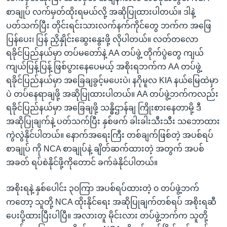
စာချုပ် လက်မှတ်ထိုးရမယ်လို့ အဆိုပြုထားပါတယ်။ ဒါနဲ့
ပတ်သက်ပြီး တိုင်းရင်းသားလက်နက်ကိုင်တွေ ဘက်က အဖြေ
ပြန်ပေး၊ ပြန် ညှိနှိုင်းဆွေးနွေးဖို့ လိုပါတယ်။ လတ်တလော
ရခိုင်ပြည်နယ်မှာ တပ်မတော်နဲ့ AA တပ်ဖွဲ့ တိုက်ပွဲတွေ ကျယ်
ကျယ်ပြန့်ပြန့် ဖြစ်ပွားနေပေမယ့် အစိုးရဘက်က AA တပ်ဖွဲ့
ရခိုင်ပြည်နယ်မှာ အခြေချခွင့်မပေးပဲ၊ နဂိုမူလ KIA နယ်မြေထဲမှာ
ပဲ တပ်နေရာချဖို့ အဆိုပြုထားပါတယ်။ AA တပ်ဖွဲ့ဘက်ကလည်း
ရခိုင်ပြည်နယ်မှာ အခြေချဖို့ သန္ဓိဌာန်ချ ကြိုးစားနေတာမို့ ဒီ
အဆိုပြုချက်နဲ့ ပတ်သက်ပြီး နှစ်ဖက် ခါးခါးသီးသီး သဘောထား
ကွဲလွဲနိုင်ပါတယ်။ နောက်အရေးကြီး တစ်ချက်ဖြစ်တဲ့ အပစ်ရပ်
စာချုပ် ကို NCA စာချုပ်နဲ့ ချိတ်ဆက်ထားတဲ့ အတွက် အပစ်
အခတ် ရပ်စဲနိုင်ဖို့ကိုတောင် ခက်ခဲနိုင်ပါတယ်။
အစိုးရနဲ့ နှစ်ပေါင်း ၃၀ကြာ အပစ်ရပ်ထားတဲ့ ၀ တပ်ဖွဲ့ဘက်
ကတော့ သူတို့ NCA ထိုးနိုင်ရေး အဆိုပြုချက်တစ်ရပ် အစိုးရဆီ
ပေးပို့ထားပြီးပါပြီ။ အလားတူ မိုင်းလား တပ်ဖွဲ့ဘက်က သူတို့