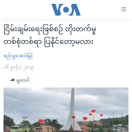
သုံး
ရ
လွယ်ကူ
ငြိမ်းချမ်းရေးဖြစ်စဉ် တိုးတက်မှု
မူလစာမျက်နှာ
စေ
တစ်စုံတစ်ရာ ပြနိုင်တော့မလား
မြန်မာ
သည့်
ကမ္ဘာ့သတင်းများ
စည်သူအောင်မြင့်
Link
ဗွီဒီယို
နိုင်ငံတကာ
များ
၁၆ ဇူလိုင္၊ ၂၀၁၉
သတင်းလွတ်လပ်ခွင့်
အမေရိကန်
ပင်မ
မျှဝေပါ
ရပ်ဝန်းတခု လမ်းတခု အလွန်
တရုတ်
အကြောင်းအရာ
သို့
အင်္ဂလိပ်စာလေ့လာမယ်
အစ္စရေး-ပါလက်စတိုင်း
ကျော်
အပတ်စဉ်ကဏ္ဍများ
အမေရိကန်သုံးအီဒီယံ
ကြည့်
ရေဒီယိုနှင့်ရုပ်သံ အချက်အလက်များ
မကြေးမုံရဲ့ အင်္ဂလိပ်စာ
ရေဒီယို
ရန်
ပင်မ
ရေဒီယို/တီဗွီအစီအစဉ်
ရုပ်ရှင်ထဲက အင်္ဂလိပ်စာ
တီဗွီ