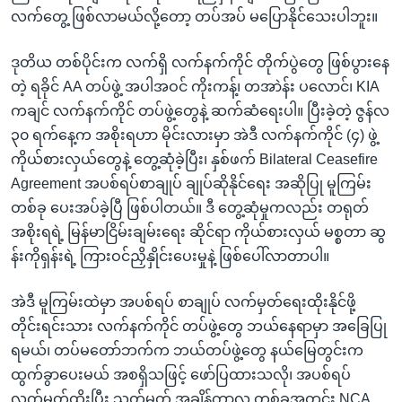
လက်တွေ့ ဖြစ်လာမယ်လို့တော့ တပ်အပ် မပြောနိုင်သေးပါဘူး။
ဒုတိယ တစ်ပိုင်းက လက်ရှိ လက်နက်ကိုင် တိုက်ပွဲတွေ ဖြစ်ပွားနေ
တဲ့ ရခိုင် AA တပ်ဖွဲ့ အပါအဝင် ကိုးကန့်၊ တအာဲန်း ပလောင်၊ KIA
ကချင် လက်နက်ကိုင် တပ်ဖွဲ့တွေနဲ့ ဆက်ဆံရေးပါ။ ပြီးခဲ့တဲ့ ဇွန်လ
၃၀ ရက်နေ့က အစိုးရဟာ မိုင်းလားမှာ အဲဒီ လက်နက်ကိုင် (၄) ဖွဲ့
ကိုယ်စားလှယ်တွေနဲ့ တွေ့ဆုံခဲ့ပြီး၊ နှစ်ဖက် Bilateral Ceasefire
Agreement အပစ်ရပ်စာချုပ် ချုပ်ဆိုနိုင်ရေး အဆိုပြု မူကြမ်း
တစ်ခု ပေးအပ်ခဲ့ပြီ ဖြစ်ပါတယ်။ ဒီ တွေ့ဆုံမှုကလည်း တရုတ်
အစိုးရရဲ့ မြန်မာငြိမ်းချမ်းရေး ဆိုင်ရာ ကိုယ်စားလှယ် မစ္စတာ ဆွ
န်းကိုရှန်းရဲ့ ကြားဝင်ညှိနှိုင်းပေးမှုနဲ့ ဖြစ်ပေါ်လာတာပါ။
အဲဒီ မူကြမ်းထဲမှာ အပစ်ရပ် စာချုပ် လက်မှတ်ရေးထိုးနိုင်ဖို့
တိုင်းရင်းသား လက်နက်ကိုင် တပ်ဖွဲ့တွေ ဘယ်နေရာမှာ အခြေပြု
ရမယ်၊ တပ်မတော်ဘက်က ဘယ်တပ်ဖွဲ့တွေ နယ်မြေတွင်းက
ထွက်ခွာပေးမယ် အစရှိသဖြင့် ဖော်ပြထားသလို၊ အပစ်ရပ်
လက်မှတ်ထိုးပြီး သတ်မှတ် အချိန်ကာလ တစ်ခုအတွင်း NCA