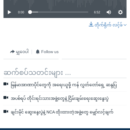
0:00
6:52
တိုက်ရိုက် လင့်ခ်
မျှဝေပါ
Follow us
ဆက်စပ်သတင်းများ ...
မြန်မာအာဏာပိုင်တွေကို အရေးယူဖို့ ကန် လွှတ်တော်ရှေ့ ဆန္ဒပြ
အပစ်ရပ် တိုင်းရင်းသားအဖွဲ့တွေနဲ့ ငြိမ်းချမ်းရေးဆွေးနွေးပွဲ
ချင်းမိုင် ဆွေးနွေးပွဲနဲ့ NCA ထိုးထားတဲ့အဖွဲ့တွေ မျှော်လင့်ချက်