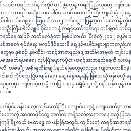
အဝင် ကရင်လက်နက်ကိုင် တပ်ဖွဲ့တွေနဲ့ ကရင်ပြည်သူတွေ ကျင်းပန
တာဟာ ကရင်အမျိုးသားခေါင်းဆောင် စောဘဦးကြီး ကျဆုံးခဲ့တဲ့ နေ့ကိ
်ပါတယ်။ ၁၉၅၀ သြဂုတ်လ ၁၂ ရက်နေ့မှာ မြန်မာ့တပ်မတော်နဲ့ တိုက်ပ
ဦးကြီး၊ ဗိုလ်ချုပ် စိုင်းကေ နဲ့ ကရင့်တော်လှန်ရေး တပ်ဖွဲ့ဝင် တစ်ချို
ာနည်နေ့ အဖြစ် သတ်မှတ်ခဲ့တာ ဖြစ်ပါတယ်။ ပြီးခဲ့တဲ့ ၂၀၁၂ ခုနှစ်၊ တ
စ်အခတ် ရပ်စဲရေး မလုပ်နိုင်သေးမီ ရှေ့နှစ်ပေါင်းများစွာကတည်
ေတွေမှာ နှစ်စဉ် နှစ်တိုင်း ကရင့်အာဇာနည်နေ့ အထိမ်းအမှတ် ကျင်း
ပစ်အခတ်ရပ်စဲရေး လုပ်ပြီးနောက်ပိုင်း ကရင့်အာဇာနည်နေ့ကို လက်န
ို၊ တစ်ချို့ အစိုးရထိန်းချုပ်နယ်မြေတွေမှာလည်း ကျင်းပလာနိုင်ခဲ့
်နက်ကိုင်တွေ ငြိမ်းချမ်းရေး ဆွေးနွေးနေချိန် ဖြစ်သလို ခန်းမလို န
တွေမှာ ကျင်းပခဲ့တာမို့ ဘာပြသနာမှ မရှိခဲ့ဘူးလို့ နော်အုန်းလှနဲ့ က
ါတယ်။
ာက်ပိုင်း ခန်းမတွေ၊ ဘုန်းတော်ကြီး ကျောင်းတွေနဲ့ ကျေးလက်မှာ 
်းပတာကို အာဏာပိုင်တွေ ဘက်က ကန့်သတ်လာရာကနေ ခုလို ပြသနာ
န်ကုန်မြို့လယ် မဟာဗန္ဓုလ ပန်းခြံအတွင်း ကျင်းပတဲ့ ကရင့်အာဇာန
က ပြောခဲ့ပါတယ်။ အလားတူ ဧရာဝတီတိုင်း ဝန်ကြီးချုပ်ကိုယ်စား ကရင