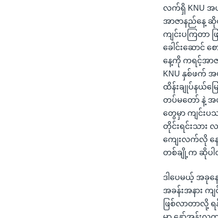
လက်ရှိ KNU အပါ
အာဇာနည်နေ့ ဆို
ကျင်းပကြတာ ဖြစ
ခေါင်းဆောင် စောဘ
နေ့ကို ကရင့်အာဇ
KNU နှစ်ဖက် အပ
ထိန်းချုပ်နယ်မြ
တပ်မတော် နဲ့ အ
တွေမှာ ကျင်းပသလ
တိုင်းရင်းသား လက
ကျေးလက်လို နေရာ
တစ်ချို့က ဆိုပ
ဒါပေမယ့် အခုနေ
အခန်းအနား ကျင
ဖြစ်လာတာလို့ ရ
မှာ နော်အုန်းလှ