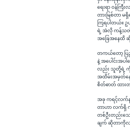
ရေးရာ ဝန်ကြီးလက
တားမြစ်တာ မရှိပ
ကြရပါတယ်။ ဥပမာ
ရဲ့ အဲလို ကန့်သ
အခြေအနေထိ ဆို
တကယ်တော့ ပြည်ထ
နဲ့ အပေါင်းအပါ
လည်း သူတို့ရဲ့ 
အထိမ်းအမှတ်နေ့
စိတ်ဓာတ် ထားတယ်
အခု ကရင့်လက်န
တာဟာ လက်ရှိ ကရ
တစ်ဦးတည်းသော ခ
ချက် ဆိုတာကိုလ