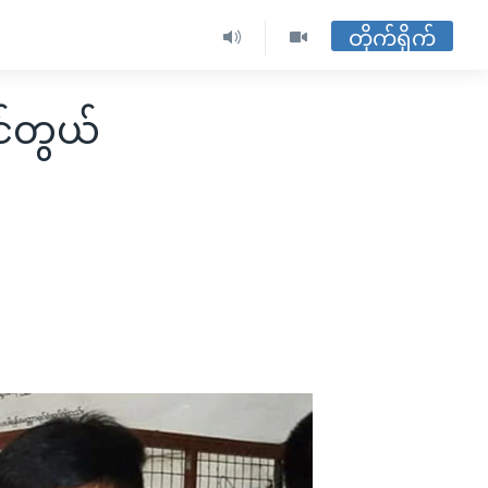
တိုက်ရိုက်
င်တွယ်