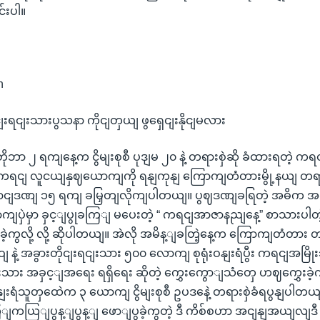
်းပါ။
n
ျးရငျးသားပွသနာ ကိုငျတှယျ ဖွရှေငျးနိုငျမလား
ျတိုဘာ ၂ ရကျနေ့က ငွိမျးစုစီ ပုဒျမ ၂၀ နဲ့ တရားစှဲဆို ခံထားရတဲ့ ကရ
့ ကရငျ လူငယျနှဈယောကျကို ရနျကုနျ ကြောကျတံတားမွို့နယျ တရာ
ထောငျဒဏျ ၁၅ ရကျ ခမြှတျလိုကျပါတယျ။ ပွဈဒဏျခရြတဲ့ အဓိ
ျပှဲမှာ ခှင့ျပွုခကြျ မပေးတဲ့ “ ကရငျအာဇာနညျနေ့” စာသားပါတဲ
ခဲ့ကွလို့ လို့ ဆိုပါတယျ။ အဲလို အမိန့ျခတြဲ့နေ့က ကြောကျတံတား တ
ု့ဝျ နဲ့ အခွားတိုငျးရငျးသား ၅၀၀ လောကျ စုရုံးဝနျးရံပွီး ကရငျအမြ
ငျးသား အခှင့ျအရေး ရရှိရေး ဆိုတဲ့ ကွှေးကွောျသံတှေ ဟဈကွှေးခ
ဝနျးရံသူတှထေဲက ၃ ယောကျ ငွိမျးစုစီ ဥပဒနေဲ့ တရားစှဲခံရပွနျပါတ
ကယြျပွန့ျပွန့ျ ဖောျပွခဲ့ကွတဲ့ ဒီ ကိစ်စဟာ အငျနျအယျလျ