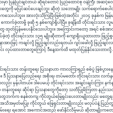
းမှာ ပြန်ပြင်ချင်တယ် ဆိုရင်တောင် ပြည်ထောင်စု ဝန်ကြီး အဆင့
ှားတွေကို မပြင်ဆင်ပေးချင်ဘူး ဆိုတဲ့ သဘောမျိုး သက်ရောက်စေ
ကသေးပါဘူး။ အားလုံးသိကြပြီးဖြစ်တဲ့အတိုင်း ၂၀၁၄ ခုနှစ်က မြန်မာနိ
ောက်ခဲ့တာမို့ ခုဆို ၅ နှစ်ကျော်ရှိပါပြီ။ ခုချိန်ထိ တိုင်းရင်းသား လူမျိ
ထုတ်ပြန်မပေးနိုင်သေးပါဘူး။ အကြောင်းကတော့ အရင် စစ်အာ
့တဲ့ တိုင်းရင်းသား ၁၃၅ မျိုးဆိုတာကို ကျောရိုးယူထားတာ၊ ဖြည့်စ
ာအားဖြင့် ကချင်လို့ ဖြည့်ချင်လည်းရတယ်၊ ဂျင်းဖေါလို့ ဖြည့်ချ
လင်း လုပ်ထားတာတွေကြောင့် ဒီနေ့ထက်ထိ မထုတ်ပြန်နိုင်သေးတာလို
ှာ တိုင်းရင်းသား တန်းတူရေး ပြသနာဟာ ကာလကြာရှည် စစ်ပွဲ ဖြစ်ပွ
။ ဒီ ပြသနာပြေလည်ရေး အစိုးရ၊ တပ်မတော်၊ တိုင်းရင်းသား လက်နက်က
ည်း မှန်ပါတယ်။ ဒါပေမယ့် တိုင်းရင်းသား အချင်းချင်းကြား နက်နက်ရှိ
 တန်းတူရေး ဆိုင်ရာ ပြသနာတွေကိုတော့ သတိပြုမိကြတာ နည်းသလို၊ အစ
စုတွေဘက်က စနစ်တကျ ကိုင်တွယ်ဖြေရှင်းပေးတာမျိုးလည်း မတွေ
အသိအမှတ်မပြု၊ ကိုင်တွယ် ဖြေရှင်းတာမျိုးလည်း မလုပ်ပဲနဲ့ ပြည်တွင
ချမ်းရေး ရအောင် အကောင်အထည် ဖော်နိုင်လိမ့်မယ် ဆိုတာမျိုးကတော့ ဖ