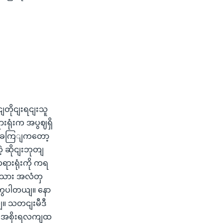
ငျတိုငျးရငျးသူ
းရုံးက အပွဈရှိ
က အခကြျကတော့
့ ဆိုငျးဘုတျ
ရားရုံးကို ကရ
ိုးသား အလံတှ
ဲ့ကွပါတယျ။ နော
ယျ။ သတငျးမီဒီ
ဒီ အစိုးရလကျထ