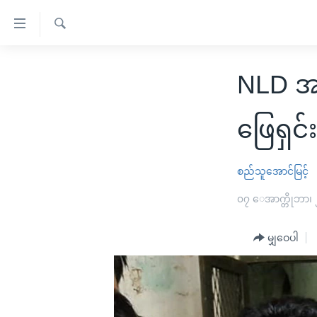
သုံး
ရ
ရှာဖွေ
လွယ်ကူ
မူလစာမျက်နှာ
ရ
NLD အစ
စေ
မြန်မာ
လာ
သည့်
ဒ်
ကမ္ဘာ့သတင်းများ
ဖြေရှင်
Link
ဗွီဒီယို
နိုင်ငံတကာ
များ
သတင်းလွတ်လပ်ခွင့်
အမေရိကန်
စည်သူအောင်မြင့်
ပင်မ
ရပ်ဝန်းတခု လမ်းတခု အလွန်
တရုတ်
၀၇ ေအာက္တိုဘာ၊
အကြောင်းအရာ
အင်္ဂလိပ်စာလေ့လာမယ်
အစ္စရေး-ပါလက်စတိုင်း
သို့
မျှဝေပါ
အပတ်စဉ်ကဏ္ဍများ
အမေရိကန်သုံးအီဒီယံ
ကျော်
ကြည့်
ရေဒီယိုနှင့်ရုပ်သံ အချက်အလက်များ
မကြေးမုံရဲ့ အင်္ဂလိပ်စာ
ရေဒီယို
ရန်
ရေဒီယို/တီဗွီအစီအစဉ်
ရုပ်ရှင်ထဲက အင်္ဂလိပ်စာ
တီဗွီ
ပင်မ