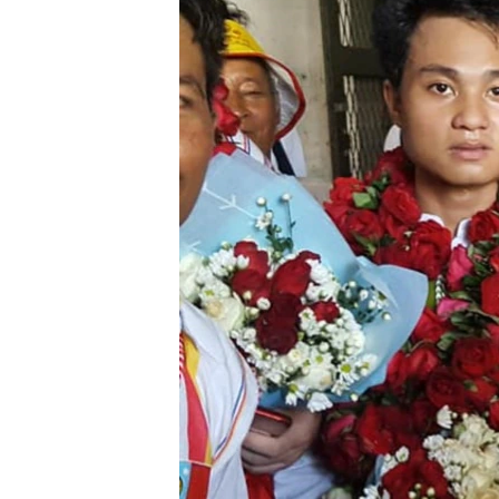
သုတပဒေသာ အင်္ဂလိပ်စာ
အ
ညွန်း
စာမျက်နှာ
သို့
ကျော်
ကြည့်
ရန်
ရှာဖွေ
ရန်
နေရာ
သို့
ကျော်
ရန်