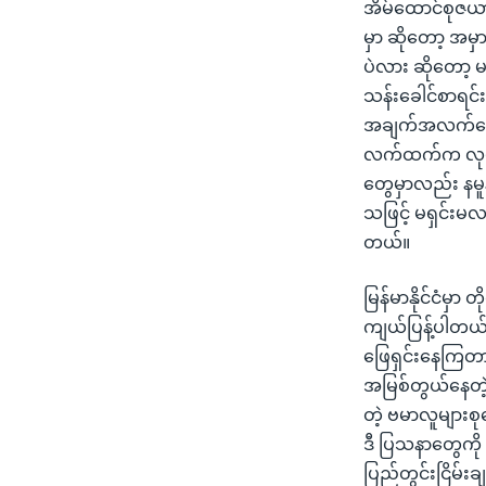
အိမ်ထောင်စုဇယာ
မှာ ဆိုတော့ အမ
ပဲလား ဆိုတော့ မ
သန်းခေါင်စာရင်း က
အချက်အလက်တွေ 
လက်ထက်က လုပ်ခဲ
တွေမှာလည်း နမူန
သဖြင့် မရှင်းမ
တယ်။
မြန်မာနိုင်ငံမ
ကျယ်ပြန့်ပါတယ်
ဖြေရှင်းနေကြတာလ
အမြစ်တွယ်နေတဲ့
တဲ့ ဗမာလူများ
ဒီ ပြသနာတွေကို 
ပြည်တွင်းငြိမ်း