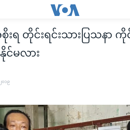
ိုးရ တိုင်းရင်းသားပြသနာ ကို
းနိုင်မလား
 ၂၀၁၉