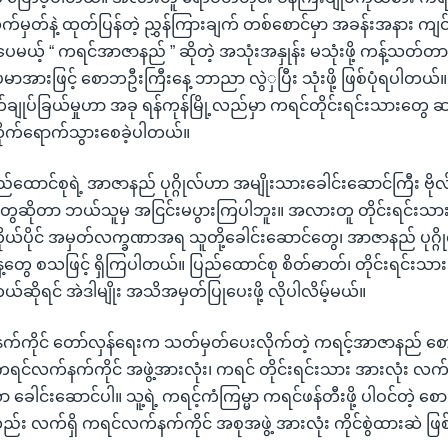
်မှတ်နဲ့ ထုတ်ပြန်တဲ့ ညွှန်ကြားချက် တစ်စောင်မှာ အခန်းအနား ကျင်
ေမယ့် “ ကရင်အာဇာနည် ” ဆိုတဲ့ အသုံးအနှုန်း မသုံးဖို့ ကန့်သတ်တာ
အားဖြင့် စောဘဦးကြီးနေ့ ဘာညာ လွဲှပြီး သုံးဖို့ ဖြစ်ပုံရပါတယ်
တ်ချုပ်ခြယ်မှုဟာ အခု ရန်ကုန်မြို့လည်မှာ ကရင်တိုင်းရင်းသားတွေ ဆန
က်ရောက်သွားစေခဲ့ပါတယ်။
ောင်စုရဲ့ အာဇာနည် ပုဂ္ဂိုလ်ဟာ အမျိုးသားခေါင်းဆောင်ကြီး ဗိုလ
တွေဆိုတာ ဘယ်သူမှ အငြင်းမပွားကြပါဘူး။ အလားတူ တိုင်းရင်းသာ
ကိုယ်ပိုင် အမှတ်လက္ခဏာအရ သူတို့ခေါင်းဆောင်တွေ၊ အာဇာနည် ပုဂ္ဂိ
တွေ စသဖြင့် ရှိကြပါတယ်။ ပြည်ထောင်စု စိတ်ဓာတ်၊ တိုင်းရင်းသာ
ဆိုရင် အဲဒါမျိုး အသိအမှတ်ပြုပေးဖို့ လိုပါလိမ့်မယ်။
က်ကိုင် တော်လှန်ရေးက သတ်မှတ်ပေးလိုက်တဲ့ ကရင့်အာဇာနည် စေ
င်လက်နက်ကိုင် အဖွဲ့အားလုံး၊ ကရင် တိုင်းရင်းသား အားလုံး လက
ေါင်းဆောင်ပါ။ သူ့ရဲ့ ကရင့်ကံကြမ္မာ ကရင်ဖန်တီးဖို့ ပါဝင်တဲ့ စ
ည်း လက်ရှိ ကရင်လက်နက်ကိုင် အစုအဖွဲ့ အားလုံး ကိုင်စွဲထားဆဲ ဖ