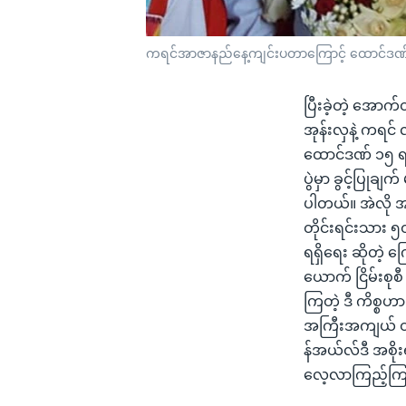
ကရင်အာဇာနည်နေ့ကျင်းပတာကြောင့် ထောင်ဒဏ်ချ
ပြီးခဲ့တဲ့ အောက်
အုန်းလှနဲ့ ကရင်
ထောင်ဒဏ် ၁၅ ရ
ပွဲမှာ ခွင့်ပြုခ
ပါတယ်။ အဲလို အမ
တိုင်းရင်းသား ၅
ရရှိရေး ဆိုတဲ့ 
ယောက် ငြိမ်းစုစ
ကြတဲ့ ဒီ ကိစ္စဟ
အကြီးအကျယ် တက
န်အယ်လ်ဒီ အစိုး
လေ့လာကြည့်ကြ