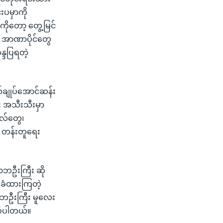
းပမှာကို
ကိုတော့ တွေ့မြင်
။ အာဏာပိုင်တွေ
္ဒပြရတဲ့
်ချုပ်အောင်ဆန်း
း အသီးသီးမှာ
ုလ်တွေ၊
း တန်းတူရေး
ာဘဦးကြီး ဆို
်ခံထားကြတဲ့
ောဘဦးကြီး မူလေး
ြစ်ပါတယ်။