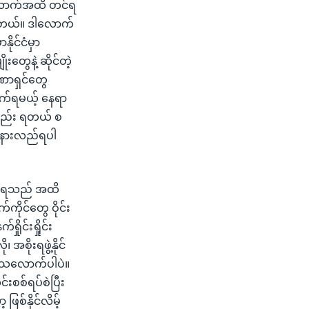
်လောက်အထိ တင်ရ
ပါတယ်။ ဒါလောက်
ုင်ငံမှာ
ုးတွေနဲ့ ဆိုင်တဲ့
ဏာရှင်တွေ
ွက်ရမယ့် နေရာ
င်လည်း ရတယ် စ
့ နားလည်ရပါ
ားနေရသည် အထိ
ိုင်တွေ ဝိုင်း
ုင်းရှိုင်း
ိုးရဖွဲ့နိုင်
့ရသလောက်ပါပဲ။
်းစစ်ရပ်စဲပြီး
ြစ်နိုင်လိမ့်