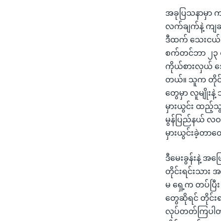
အခုပြသနာမှာ က
လက်ချက်နဲ့ ကျဆ
ဒီထက် သေးငယ်တဲ
စက်တင်ဘာ ၂၃ ရ
ကိုယ်စားလှယ် ဒေါ
တယ်။ သူက တိုင်း
တွေမှာ လူမျိုးန
မှားယွင်း ထည့်သွ
မွန်ပြည်နယ် လ
မှားယွင်းခဲ့တာတ
ဒီမေးခွန်းနဲ့ အဖ
တိုင်းရင်းသား အမှ
မ ရှေ့က တပ်ပြီး 
တွေဆိုရင် တိုင်
လုပ်တတ်ကြပါတယ်။