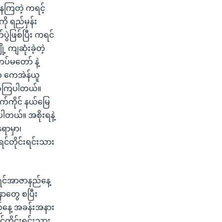
ေကြတဲ့ ကရင့်
ု ရည်မှန်း
ွဲဖြစ်ပြီး ကရင်
့ ကျဆုံးခဲ့တဲ့
ပ်မတော် နဲ့
းက ကေအဲန်ယူ
ပခဲ့ကြပါတယ်။
က်ကိုင် နယ်မြေ
ပါတယ်။ အစိုးရနဲ့
ေရာမှာ၊
ရင်တိုင်းရင်းသား
ကရင်အာဇာနည်နေ့
တွေ စပြီး
ည်နေ့ အခန်းအနား
်တိုင်းရင်းသား