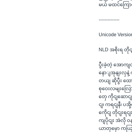
မယ် မထင်ကြောင
--------------
Unicode Versio
NLD အစိုးရ တိုင
ပွီးခဲ့တဲ့ အောက
နောျအုနျးလှနဲ
တယျ ဆိုပွီး 
စုဝေးလမျးလြောက
တှေ ကိုငျဆောငျ
ငျ၊ ကရငျနီ၊ ပအိ
ကေိုငျ တိုငျးရ
ကျပိုငျး အဲလို 
ယာတှမှော ကယြျ