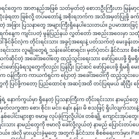
ရင်တွေက အာဇာနည်အဖြစ် သတ်မှတ်တဲ့ စောဘဦးကြီးဟာ မြန်မာ့
ုံးခဲ့ရတာ ဖြစ်လို့ တပ်မတော်နဲ့ အစိုးရဘက်က အသိအမှတ်ပြုဖို့ ခက
့ အခြား ပြသနာတွေ အများကြီးရှိနေပါသေးတယ်။ ဥပမာအားဖြင့် ပြီ
က်နေ့က ကျင်းပတဲ့ မွန်ပြည်နယ် လွှတ်တော် အစည်းအဝေးမှာ သထု
်ခိုင်ခိုင်လဲ့က တိုင်းရင်းသား အခွင့်အရေးနဲ့ ပတ်သက်တဲ့ မေးခွန်းတစ်
ရင်းသား လူမျိုးတွေရဲ့ သန်းခေါင်စာရင်း၊ မှတ်ပုံတင်၊ နိုင်ငံသား စိ
ဲ့ သက်ဆိုင်တဲ့ အခေါ်အဝေါ်တွေ ထည့်သွင်းရေးသား ဖော်ပြပေးဖို့ ရှိမရ
င်းဖော်ပြခံရသူတွေကိုလည်း ပြန်ပြီး ပြင်ဆင် ဖော်ပြပေးဖို့ ရှိမရှိ မေ
ဝက ဝန်ကြီးက ကာယကံရှင်က ပြောတဲ့ အခေါ်အဝေါ်ကို ထည့်သွင်းပေ
ွေကို ပြင်ဖို့ကတော့ ပြည်ထောင်စု အဆင့်အထိ တင်ပြရမယ် ဆိုပြီး ဖ
ြေရဲ့ နောက်ကွယ်မှာ ရှိနေတဲ့ ပြသနာကြီးက တိုင်းရင်းသား နာမည်တွေ ရ
တ်လက္ခဏာ စော၊ စိုင်း၊ မင်း၊ နော်၊ နန်း၊ မိ စသဖြင့် ရှိပါလျက်သားနဲ့ 
နှစ်ပေါင်းများစွာ ဗမာမှု လုပ်ခဲ့ကြလို့ပါပဲ။ တစ်ချို့ ကျောင်းအုပ်
းရင်းသား နာမည်တွေကို ဗမာလို ခေါ်လို့လွယ်တဲ့ နာမည် ပြောင်းတပ်ပ
 အဲလို မှားယွင်းခဲ့မှုတွေ အတွက် နိုင်ငံသား စိစစ်ရေးကဒ်မှာ၊ Pass