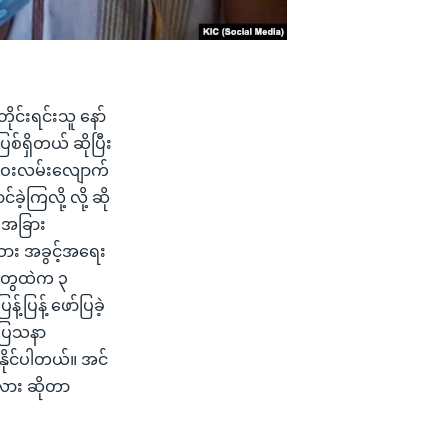
ိုင်းရင်းသူ နော်
စ်ရှိတယ် ဆိုပြီး
ဝေးလမ်းလျောက်
ဲ့ကြလို့ လို့ ဆို
့ အခြား
းသား အခွင့်အရေး
သူတွေထဲက ၃
ပြန့် ဖော်ပြခဲ့
့ ပြသနာ
ုင်ပါတယ်။ အင်
မလား ဆိုတာ