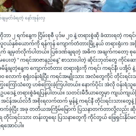
မှတ်ခံရတဲ့ နော်အုန်းလှ
တိုဘာ ၂ ရက်နေ့က ငြိမ်းစုစီ ပုဒ်မ ၂၀ နဲ့ တရားစွဲဆို ခံထားရတဲ့ ကရင်တ
 လူငယ်နှစ်ယောက်ကို ရန်ကုန် ကျောက်တံတားမြို့နယ် တရားရုံးက အပြ
က် ချမှတ်လိုက်ပါတယ်။ ပြစ်ဒဏ်ချရတဲ့ အဓိက အချက်ကတော့ စု
ျက် မပေးတဲ့ “ ကရင်အာဇာနည်နေ့” စာသားပါတဲ့ ဆိုင်းဘုတ်တွေ ကိုင်ဆောင်ခ
ိန့်ချတဲ့နေ့က ကျောက်တံတား တရားရုံးကို ကရင်၊ ကရင်နီ၊ ပအို့ဝ် နဲ
၀၀ လောက် စုရုံးဝန်းရံပြီး ကရင်အမျိုးသား အလံတွေကိုင် တိုင်းရင်
ကြွေးကြော်သံတွေ ဟစ်ကြွေးခဲ့ကြပါတယ်။ နောက်ပိုင်း အဲလို ဝန်းရံ
ီ ဥပဒေနဲ့ တရားစွဲခံရပြန်ပါတယ်။ သတင်းမီဒီယာတွေမှာ ကျယ်ကျယ်ပြန့်
ာ အင်န်အယ်လ်ဒီ အစိုးရလက်ထက် မွန်နဲ့ ကရင်နီ တိုင်းရင်းသားတွေနဲ
်ခဲ့ပြီး အခု တတိယအကြိမ်မြောက် ပြသနာတက်တာလို့လည်း ဆိုနိ
ရ တိုင်းရင်းသား တန်းတူရေး ပြသနာတွေကို ကိုင်တွယ် ဖြေရှင်းနိုင်
ရအောင်ပါ။