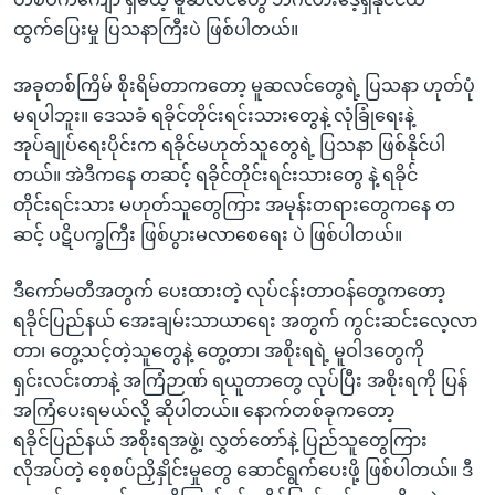
ထွက်ပြေးမှု ပြသနာကြီးပဲ ဖြစ်ပါတယ်။
အခုတစ်ကြိမ် စိုးရိမ်တာကတော့ မူဆလင်တွေရဲ့ ပြသနာ ဟုတ်ပုံ
မရပါဘူး။ ဒေသခံ ရခိုင်တိုင်းရင်းသားတွေနဲ့ လုံခြုံရေးနဲ့
အုပ်ချုပ်ရေးပိုင်းက ရခိုင်မဟုတ်သူတွေရဲ့ ပြသနာ ဖြစ်နိုင်ပါ
တယ်။ အဲဒီကနေ တဆင့် ရခိုင်တိုင်းရင်းသားတွေ နဲ့ ရခိုင်
တိုင်းရင်းသား မဟုတ်သူတွေကြား အမုန်းတရားတွေကနေ တ
ဆင့် ပဋိပက္ခကြီး ဖြစ်ပွားမလာစေရေး ပဲ ဖြစ်ပါတယ်။
ဒီကော်မတီအတွက် ပေးထားတဲ့ လုပ်ငန်းတာဝန်တွေကတော့
ရခိုင်ပြည်နယ် အေးချမ်းသာယာရေး အတွက် ကွင်းဆင်းလေ့လာ
တာ၊ တွေ့သင့်တဲ့သူတွေနဲ့ တွေ့တာ၊ အစိုးရရဲ့ မူဝါဒတွေကို
ရှင်းလင်းတာနဲ့ အကြံဉာဏ် ရယူတာတွေ လုပ်ပြီး အစိုးရကို ပြန်
အကြံပေးရမယ်လို့ ဆိုပါတယ်။ နောက်တစ်ခုကတော့
ရခိုင်ပြည်နယ် အစိုးရအဖွဲ့၊ လွှတ်တော်နဲ့ ပြည်သူတွေကြား
လိုအပ်တဲ့ စေ့စပ်ညှိနှိုင်းမှုတွေ ဆောင်ရွက်ပေးဖို့ ဖြစ်ပါတယ်။ ဒီ