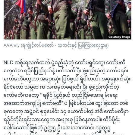
အ
သုတပဒေသာ အင်္ဂလိပ်စာ
ညွန်း
Learning English
စာမျက်နှာ
သို့
ဗွီအိုအေ လူမှုကွန်ယက်များ
ကျော်
ကြည့်
AA Army (ရက္ခိုင့်တပ်မတော် - သတင်းနှင့် ပြန်ကြားရေးဌာန)
ရန်
ဘာသာစကားများ
ရှာဖွေ
NLD အစိုးရလက်ထက် ဖွဲ့စည်းခဲ့တဲ့ ကော်မရှင်တွေ၊ ကော်မတီ
ရန်
တွေထဲမှာ ရခိုင်ပြည်နယ်နဲ့ ပတ်သက်ပြီး ဖွဲ့စည်းခဲ့တဲ့ ကော်မရှင်၊
နေရာ
ကော်မတီတွေဟာ အများဆုံး ဖြစ်ဖွယ် ရှိပါတယ်။ အခုနောက်ဆုံး
သို့
နိုင်ငံတော် သမ္မတ က လက်မှတ်ရေးထိုးပြီး ဖွဲ့စည်းလိုက်တဲ့
ကျော်
ကော်မတီကတော့ “ ရခိုင်ပြည်နယ် တည်ငြိမ်အေးချမ်းရေး
ရန်
အထောက်အကူပြု ကော်မတီ” ပဲ ဖြစ်ပါတယ်။ ထူးခြားတာ တစ်
ခုကတော့ အဖွဲ့ဝင် စုစုပေါင်း ၁၄ ယောက်ပါတဲ့ အဲဒီ ကော်မတီမှာ
ရခိုင်တိုင်းရင်းသားတွေက အများစု ဖြစ်နေတာပါ။ ထိပ်ပိုင်း
ခေါင်းဆောင်ဖြစ်တဲ့ ဥက္ကဌ ဦးအေးသာအောင်၊ ဒုဥက္ကဌ