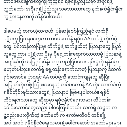
တာဝန်ပေးချက်တွေကိုကြည့်ရင် ရခိုင်ပြည်နယ်မှာ အစိုးရနဲ့
လွှတ်တော်၊ အစိုးရနဲ့ ပြည်သူ၊ သဘောထားတွေ နက်နက်ရှိုင်းရှိုင်း
ကွဲပြားနေတာကို သိနိုင်ပါတယ်။
ဒါပေမယ့် တကယ့်တကယ် ပြန်ဆန်းစစ်ကြည့်ရင် လက်ရှိ
ပဋိပက္ခ ပြသနာတွေဟာ တပ်မတော်နဲ့ ရခိုင် AA တပ်ဖွဲ့ တိုက်ပွဲ
တွေ ပြင်းထန်လာပြီးမှ၊ တိုက်ပွဲနဲ့ ဆက်နွှယ်တဲ့ ပြသနာတွေ ပြည်
သူတွေကြား ပျံ့နှံ့လာပြီးမှ ပိုရှေ့တန်းရောက်လာတာမို့ ပြသနာရဲ့
အရင်းခံကို မဖြေရှင်းပဲနဲ့တော့ တည်ငြိမ်အေးချမ်းမှုကို ရနိုင်မှာ
မဟုတ်ပါဘူး။ လက်ရှိ ရှေ့တန်းရောက်လာတဲ့ ပြသနာကို ဒီထက်
ရှင်းအောင်ပြောရရင် AA တပ်ဖွဲ့ကို သောင်းကျန်းသူ ဆိုပြီး
အပြုတ်တိုက်ဖို့ ကြိုးစားနေတဲ့ တပ်မတော်နဲ့ AA ကိုထောက်ခံတဲ့
ရခိုင်တိုင်းရင်းသားတွေရဲ့ ပြသနာပဲ ဖြစ်နေပါတယ်။ ရခိုင်
တိုင်းရင်းသားတွေ ဆိုရာမှာ ရခိုင်နိုင်ငံရေးသမား ထိပ်တန်း
ခေါင်းဆောင်တွေလည်း ပါဝင်ကြပါတယ်။ လက်ရှိ သမ္မတ က
ဖွဲ့စည်းပေးလိုက်တဲ့ ကော်မတီ က ကော်မတီဝင် တစ်ချို့
အပါအဝင် ရခိုင်နိုင်ငံရေးသမားနဲ့ ခေါင်းဆောင် အတော်များများ