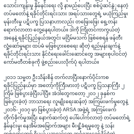
သောင်းကျန်းမှု နှိမ်နင်းရေး လို့ နာမည်ပေးပြီး စစ်ပွဲဆင်နွဲှနေတဲ့
တပ်မတော်နဲ့ ရခိုင်တိုင်းရင်းသား အရပ်သားတွေရဲ့ မယုံကြည်မှု၊
မုန်းတီးမှု ပဋိပက္ခ ပြသနာဟာလည်း တဖြေးဖြေး ရှေ့တန်း
ရောက်လာတာ တွေ့နေရပါတယ်။ ဒါကို ကြိုတင်ကာကွယ်တဲ့
အနေနဲ့ ရခိုင်ပြည်နယ်အတွင်း မငြိမ်မသက် ဖြစ်စေရန် ဖန်တီး
လှုံ့ဆော်မှုများ ထပ်မံ မဖြစ်ပွားစေရေး ဆိုတဲ့ ရည်မှန်းချက်နဲ့
ရခိုင်တိုင်းရင်းသား နိုင်ငံရေးခေါင်းဆောင်တွေ အများစုပါဝင်တဲ့
ကော်မတီတစ်ခုကို ဖွဲ့စည်းပေးလိုက်ပုံ ရပါတယ်။
၂၀၁၁ သမ္မတ ဦးသိန်းစိန် တက်လာပြီးနောက်ပိုင်းကစ
ရခိုင်ပြည်နယ်မှာ အတော့်ကိုကြီးမားတဲ့ ပဋိပက္ခ ပြသနာကြီး ၂
ကြိမ် ဖြစ်ပွားခဲ့ပြီးပါပြီ။ အဲဒါတွေကတော့ ၂၀၁၂ ခုနှစ်က
ဖြစ်ပွားခဲ့တဲ့ ဘာသာရေး လူမျိုးရေးဆန်တဲ့ အကြမ်းဖက်မှုတွေနဲ့
၂၀၁၆-၂၀၁၇ မှာ ဖြစ်ပွားခဲ့တဲ့ ARSA အဖွဲ့ရဲ့ အကြမ်းဖက်
တိုက်ခိုက်မှုအပြီး နောက်ဆက်တွဲ ပေါ်ပေါက်လာတဲ့ တပ်မတော်ရဲ့
နှိမ်နင်းမှု၊ နေအိမ်အမြောက်အများ မီးရှို့ခံရမှုတွေ နဲ့ သန်း
တစ်ဝက်ကျော် ရှိမယ့် မူဆလင်တွေ ဘင်္ဂလားဒေ့ရှ်နိုင်ငံထဲ