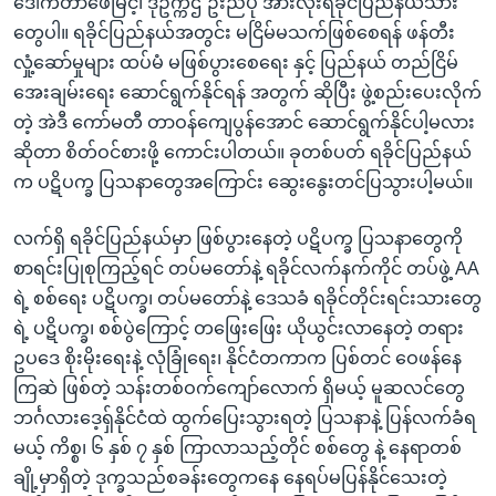
ဒေါက်တာဖေမြင့်၊ ဒုဥက္ကဌ ဦးညီပု အားလုံးရခိုင်ပြည်နယ်သား
တွေပါ။ ရခိုင်ပြည်နယ်အတွင်း မငြိမ်မသက်ဖြစ်စေရန် ဖန်တီး
လှုံ့ဆော်မှုများ ထပ်မံ မဖြစ်ပွားစေရေး နှင့် ပြည်နယ် တည်ငြိမ်
အေးချမ်းရေး ဆောင်ရွက်နိုင်ရန် အတွက် ဆိုပြီး ဖွဲ့စည်းပေးလိုက်
တဲ့ အဲဒီ ကော်မတီ တာဝန်ကျေပွန်အောင် ဆောင်ရွက်နိုင်ပါ့မလား
ဆိုတာ စိတ်ဝင်စားဖို့ ကောင်းပါတယ်။ ခုတစ်ပတ် ရခိုင်ပြည်နယ်
က ပဋိပက္ခ ပြသနာတွေအကြောင်း ဆွေးနွေးတင်ပြသွားပါ့မယ်။
လက်ရှိ ရခိုင်ပြည်နယ်မှာ ဖြစ်ပွားနေတဲ့ ပဋိပက္ခ ပြသနာတွေကို
စာရင်းပြုစုကြည့်ရင် တပ်မတော်နဲ့ ရခိုင်လက်နက်ကိုင် တပ်ဖွဲ့ AA
ရဲ့ စစ်ရေး ပဋိပက္ခ၊ တပ်မတော်နဲ့ ဒေသခံ ရခိုင်တိုင်းရင်းသားတွေ
ရဲ့ ပဋိပက္ခ၊ စစ်ပွဲကြောင့် တဖြေးဖြေး ယိုယွင်းလာနေတဲ့ တရား
ဥပဒေ စိုးမိုးရေးနဲ့ လုံခြုံရေး၊ နိုင်ငံတကာက ပြစ်တင် ဝေဖန်နေ
ကြဆဲ ဖြစ်တဲ့ သန်းတစ်ဝက်ကျော်လောက် ရှိမယ့် မူဆလင်တွေ
ဘင်္ဂလားဒေ့ရှ်နိုင်ငံထဲ ထွက်ပြေးသွားရတဲ့ ပြသနာနဲ့ ပြန်လက်ခံရ
မယ့် ကိစ္စ၊ ၆ နှစ် ၇ နှစ် ကြာလာသည့်တိုင် စစ်တွေ နဲ့ နေရာတစ်
ချို့မှာရှိတဲ့ ဒုက္ခသည်စခန်းတွေကနေ နေရပ်မပြန်နိုင်သေးတဲ့