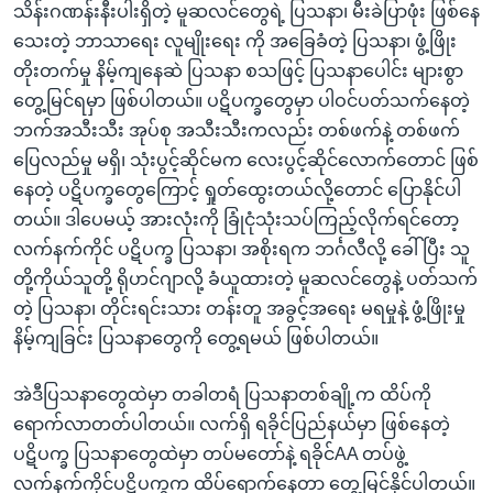
သိန်းဂဏန်းနီးပါးရှိတဲ့ မူဆလင်တွေရဲ့ ပြသနာ၊ မီးခဲပြာဖုံး ဖြစ်နေ
သေးတဲ့ ဘာသာရေး လူမျိုးရေး ကို အခြေခံတဲ့ ပြသနာ၊ ဖွံ့ဖြိုး
တိုးတက်မှု နိမ့်ကျနေဆဲ ပြသနာ စသဖြင့် ပြသနာပေါင်း များစွာ
တွေ့မြင်ရမှာ ဖြစ်ပါတယ်။ ပဋိပက္ခတွေမှာ ပါဝင်ပတ်သက်နေတဲ့
ဘက်အသီးသီး အုပ်စု အသီးသီးကလည်း တစ်ဖက်နဲ့ တစ်ဖက်
ပြေလည်မှု မရှိ၊ သုံးပွင့်ဆိုင်မက လေးပွင့်ဆိုင်လောက်တောင် ဖြစ်
နေတဲ့ ပဋိပက္ခတွေကြောင့် ရှုတ်ထွေးတယ်လို့တောင် ပြောနိုင်ပါ
တယ်။ ဒါပေမယ့် အားလုံးကို ခြုံငုံသုံးသပ်ကြည့်လိုက်ရင်တော့
လက်နက်ကိုင် ပဋိပက္ခ ပြသနာ၊ အစိုးရက ဘင်္ဂလီလို့ ခေါ်ပြီး သူ
တို့ကိုယ်သူတို့ ရိုဟင်ဂျာလို့ ခံယူထားတဲ့ မူဆလင်တွေနဲ့ ပတ်သက်
တဲ့ ပြသနာ၊ တိုင်းရင်းသား တန်းတူ အခွင့်အရေး မရမှုနဲ့ ဖွံ့ဖြိုးမှု
နိမ့်ကျခြင်း ပြသနာတွေကို တွေ့ရမယ် ဖြစ်ပါတယ်။
အဲဒီပြသနာတွေထဲမှာ တခါတရံ ပြသနာတစ်ချို့က ထိပ်ကို
ရောက်လာတတ်ပါတယ်။ လက်ရှိ ရခိုင်ပြည်နယ်မှာ ဖြစ်နေတဲ့
ပဋိပက္ခ ပြသနာတွေထဲမှာ တပ်မတော်နဲ့ ရခိုင်AA တပ်ဖွဲ့
လက်နက်ကိုင်ပဋ္ဋိပက္ခက ထိပ်ရောက်နေတာ တွေ့မြင်နိုင်ပါတယ်။