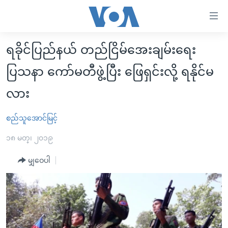
သုံး
ရ
လွယ်ကူ
ရခိုင်ပြည်နယ် တည်ငြိမ်အေးချမ်းရေး
မူလစာမျက်နှာ
စေ
ပြသနာ ကော်မတီဖွဲ့ပြီး ဖြေရှင်းလို့ ရနိုင်မ
မြန်မာ
သည့်
ကမ္ဘာ့သတင်းများ
လား
Link
ဗွီဒီယို
နိုင်ငံတကာ
များ
စည်သူအောင်မြင့်
သတင်းလွတ်လပ်ခွင့်
အမေရိကန်
ပင်မ
၁၈ မတ္၊ ၂၀၁၉
ရပ်ဝန်းတခု လမ်းတခု အလွန်
တရုတ်
အကြောင်းအရာ
မျှဝေပါ
သို့
အင်္ဂလိပ်စာလေ့လာမယ်
အစ္စရေး-ပါလက်စတိုင်း
ကျော်
အပတ်စဉ်ကဏ္ဍများ
အမေရိကန်သုံးအီဒီယံ
ကြည့်
ရေဒီယိုနှင့်ရုပ်သံ အချက်အလက်များ
မကြေးမုံရဲ့ အင်္ဂလိပ်စာ
ရေဒီယို
ရန်
ပင်မ
ရေဒီယို/တီဗွီအစီအစဉ်
ရုပ်ရှင်ထဲက အင်္ဂလိပ်စာ
တီဗွီ