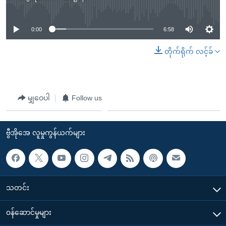
No media source currently available
0:00
6:58
တိုက်ရိုက် လင့်ခ်
မျှဝေပါ
Follow us
ဗွီအိုအေ လူမှုကွန်ယက်များ
သတင်း
၀န်ဆောင်မှုများ