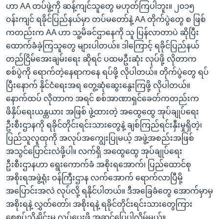
ဟာ AA တပ်ဖွဲ့ကို ဆန့်ကျင်သူတွေ မဟုတ်ကြပါဘူး။ ၂၀၁၅
ဝန်းကျင် ရခိုင်ပြည်နယ်မှာ တပ်မတော်နဲ့ AA တိုက်ပွဲတွေ စ ဖြစ်
ကတည်းက AA ဟာ သူ့မိခင်ဌာနေကို သူ ပြန်လာတာပဲ ဆိုပြီး
ထောက်ခံခဲ့ကြသူတွေ များပါတယ်။ ဒါကြောင့် ရခိုင်ပြည်နယ်
တည်ငြိမ်အေးချမ်းရေး ဆိုရင် ပထမဦးဆုံး လုပ်ဖို့ လိုတာက
စစ်ပွဲကို ရောက်တဲ့နေရာကနေ ရပ်ဖို့ လိုပါတယ်။ တိုက်ပွဲတွေ ရပ်
ပြီးနောက် နိုင်ငံရေးအရ တွေ့ဆုံဆွေးနွေးကြဖို့ လိုပါတယ်။
နောက်ထပ် လိုတာက အရင် စစ်အာဏာရှင်ခေတ်ကတည်းက
ဖိနှိပ်ရေးယန္တယား အဖြစ် ဖွဲ့ထားတဲ့ အထွေထွေ အုပ်ချုပ်ရေး
ဦးစီးဌာနကို ရခိုင်တိုင်းရင်းသားတွေနဲ့ ချစ်ကြည်ရင်းနှီးမှုရှိတဲ့၊
ပြည်သူလူထုကို အလုပ်အကျွေးပြုမယ့် အဖွဲ့အစည်းအဖြစ်
အသွင်ပြောင်းလဲဖို့ပါ။ လက်ရှိ အထွေထွေ အုပ်ချုပ်ရေး
ဦးစီးဌာနဟာ ရွေးကောက်ခံ အစိုးရအောက်၊ ပြည်ထောင်စု
အစိုးရအဖွဲ့ရုံး ဝန်ကြီးဌာန လက်အောက် ရောက်လာပြီမို့
အပြောင်းအလဲ လုပ်လို့ ရနိုင်ပါတယ်။ ဒီအခြေခံတွေ အောက်မှာမှ
အစိုးရနဲ့ လွှတ်တော်၊ အစိုးရနဲ့ ရခိုင်တိုင်းရင်းသားတွေကြား
စေ့စပ်ညှိနှိုင်းမှု လုပ်ပေးဖို့ အဆင်ပြေပါလိမ့်မယ်။