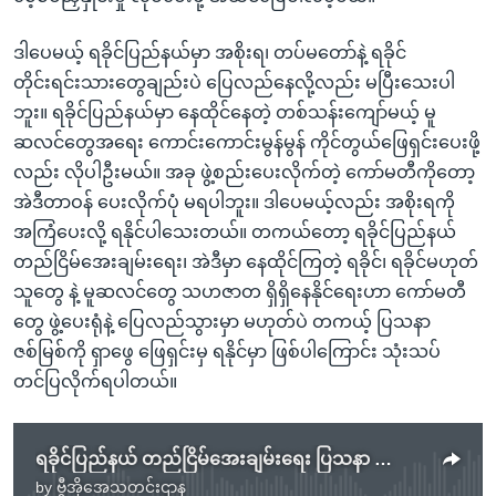
ဒါပေမယ့် ရခိုင်ပြည်နယ်မှာ အစိုးရ၊ တပ်မတော်နဲ့ ရခိုင်
တိုင်းရင်းသားတွေချည်းပဲ ပြေလည်နေလို့လည်း မပြီးသေးပါ
ဘူး။ ရခိုင်ပြည်နယ်မှာ နေထိုင်နေတဲ့ တစ်သန်းကျော်မယ့် မူ
ဆလင်တွေအရေး ကောင်းကောင်းမွန်မွန် ကိုင်တွယ်ဖြေရှင်းပေးဖို့
လည်း လိုပါဦးမယ်။ အခု ဖွဲ့စည်းပေးလိုက်တဲ့ ကော်မတီကိုတော့
အဲဒီတာဝန် ပေးလိုက်ပုံ မရပါဘူး။ ဒါပေမယ့်လည်း အစိုးရကို
အကြံပေးလို့ ရနိုင်ပါသေးတယ်။ တကယ်တော့ ရခိုင်ပြည်နယ်
တည်ငြိမ်အေးချမ်းရေး၊ အဲဒီမှာ နေထိုင်ကြတဲ့ ရခိုင်၊ ရခိုင်မဟုတ်
သူတွေ နဲ့ မူဆလင်တွေ သဟဇာတ ရှိရှိနေနိုင်ရေးဟာ ကော်မတီ
တွေ ဖွဲ့ပေးရုံနဲ့ ပြေလည်သွားမှာ မဟုတ်ပဲ တကယ့် ပြသနာ
ဇစ်မြစ်ကို ရှာဖွေ ဖြေရှင်းမှ ရနိုင်မှာ ဖြစ်ပါကြောင်း သုံးသပ်
တင်ပြလိုက်ရပါတယ်။
ရခိုင်ပြည်နယ် တည်ငြိမ်အေးချမ်းရေး ပြသနာ ကော်မတီဖွဲ့ပြီး ဖြေရှင်းလို့ ရနိုင်မလား
by
ဗွီအိုအေသတင်းဌာန