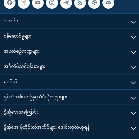
သတင်း
၀န်ဆောင်မှုများ
အပတ်စဉ်ကဏ္ဍများ
အင်္ဂလိပ်သင်ခန်းစာများ
ရေဒီယို
ရုပ်သံအစီအစဉ်နှင့် ဗွီဒီယိုကဏ္ဍများ
ဗွီအိုအေအကြောင်း
ဗွီအိုအေ မိုဘိုင်းလ်အက်ပ်များ ဒေါင်းလုတ်ယူရန်