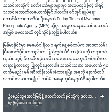
သတင်းစာတိုက် တော်တော်များများမှာ အလုပ်လုပ်ခဲ့တဲ့ ဝါရင့်
သတင်းထောက်တယောက်ဖြစ်ပါတယ်။ စစ်အုပ်ချုပ်ရေး
ကောင်စီ အာဏာသိမ်းပြီးနောက် Friday Times နဲ့ Myanmar
Pressphoto Agency (MPA) တို့မှာ အလွတ်တန်းသတင်းထောက်
အဖြစ် မေလအထိ လုပ်ကိုင်ခဲ့သူဖြစ်ပါတယ်။
မြန်မာနိုင်ငံမှာ ဖေဖော်ဝါရီလ ၁ ရက်နေ့ စစ်တပ်က အာဏာသိမ်း
ပြီးနောက်ပိုင်းကတည်းက ပြည်တွင်း မီဒီယာ (၈) ခုကို တရားဝင်
ထုတ်ဝေခွင့် ပိတ်သိမ်းခဲ့သလို သတင်းသမားတွေကို ဖမ်းဆီးတာ၊
တရားစွဲတာတွေ ပြုလုပ်နေတာပါ။ သတင်းသမား အယောက် ၅၀
ထက်မနည်း ဖမ်းဆီးထိန်းသိမ်းခံထားရပြီး အခုလို နောက်ထပ်
သတင်းသမားတချို့ပါ ထပ်မံ အရေးယူခံနေရဆဲရှိနေပါတယ်။
ဦးစည်သူအောင်မြင့်နဲ့ မထက်ထက်ခိုင်တို့ကို ဒုတိယအကြိမ်ရုံးထုတ်
by
ဗွီအိုအေသတင်းဌာန
No media source currently available