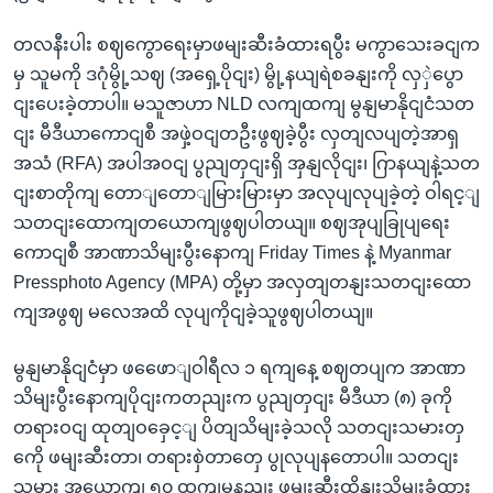
တလနီးပါး စဈကွောရေးမှာဖမျးဆီးခံထားရပွီး မကွာသေးခငျက
မှ သူမကို ဒဂုံမွို့သဈ (အရှေ့ပိုငျး) မွို့နယျရဲစခနျးကို လှှဲပွော
ငျးပေးခဲ့တာပါ။ မသူဇာဟာ NLD လကျထကျ မွနျမာနိုငျငံသတ
ငျး မီဒီယာကောငျစီ အဖှဲ့ဝငျတဦးဖွဈခဲ့ပွီး လှတျလပျတဲ့အာရှ
အသံ (RFA) အပါအဝငျ ပွညျတှငျးရှိ အှနျလိုငျး၊ ဂြာနယျနဲ့သတ
ငျးစာတိုကျ တောျတောျမြားမြားမှာ အလုပျလုပျခဲ့တဲ့ ဝါရင့ျ
သတငျးထောကျတယောကျဖွဈပါတယျ။ စဈအုပျခြုပျရေး
ကောငျစီ အာဏာသိမျးပွီးနောကျ Friday Times နဲ့ Myanmar
Pressphoto Agency (MPA) တို့မှာ အလှတျတနျးသတငျးထော
ကျအဖွဈ မလေအထိ လုပျကိုငျခဲ့သူဖွဈပါတယျ။
မွနျမာနိုငျငံမှာ ဖဖေောျဝါရီလ ၁ ရကျနေ့ စဈတပျက အာဏာ
သိမျးပွီးနောကျပိုငျးကတညျးက ပွညျတှငျး မီဒီယာ (၈) ခုကို
တရားဝငျ ထုတျဝခှေင့ျ ပိတျသိမျးခဲ့သလို သတငျးသမားတှ
ကေို ဖမျးဆီးတာ၊ တရားစှဲတာတှေ ပွုလုပျနတောပါ။ သတငျး
သမား အယောကျ ၅၀ ထကျမနညျး ဖမျးဆီးထိနျးသိမျးခံထား