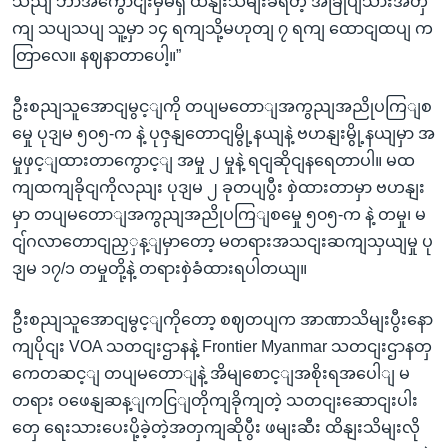
သညျ ဘာအကွောငျးမှမရှိ ထိနျးသိမျးခံရတဲ့ အခြုပျသားအတှ
ကျ သပျသပျ သူ့မှာ ၁၄ ရကျသို့မဟုတျ ၇ ရကျ ထောငျထပျ က
တြာလေ။ နဈနာတာပေါ့။”
ဦးစညျသူအောငျမွင့ျကို တပျမတောျအကွညျအညိုပကြျစ
မှေု ပုဒျမ ၅၀၅-က နဲ့ ပုဇှနျတောငျမွို့နယျနဲ့ ဗဟနျးမွို့နယျမှာ အ
မှုဖှင့ျထားတာကွောင့ျ အမှု ၂ မှုနဲ့ ရငျဆိုငျနရေတာပါ။ မထ
ကျထကျခိုငျကိုလညျး ပုဒျမ ၂ ခုတပျပွီး စှဲထားတာမှာ ဗဟနျး
မှာ တပျမတောျအကွညျအညိုပကြျစမှေု ၅၀၅-က နဲ့ တမှု၊ မ
ငျ်ဂလာတောငျညှှန့ျမှာတော့ မတရားအသငျးဆကျသှယျမှု ပု
ဒျမ ၁၇/၁ တမှုတို့နဲ့ တရားစှဲခံထားရပါတယျ။
ဦးစညျသူအောငျမွင့ျကိုတော့ စဈတပျက အာဏာသိမျးပွီးနော
ကျပိုငျး VOA သတငျးဌာနနဲ့ Frontier Myanmar သတငျးဌာနတှ
ကေတဆင့ျ တပျမတောျနဲ့ အိမျစောင့ျအစိုးရအပေါျ မ
တရား ဝဖေနျဆန့ျကငြျတိုကျခိုကျတဲ့ သတငျးဆောငျးပါး
တှေ ရေးသားပေးပို့ခဲ့တဲ့အတှကျဆိုပွီး ဖမျးဆီး ထိနျးသိမျးလို