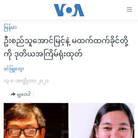
သုံး
ရ
လွယ်ကူ
မြန်မာ
မူလစာမျက်နှာ
စေ
ဦးစည်သူအောင်မြင့်နဲ့ မထက်ထက်ခိုင်တို့
မြန်မာ
သည့်
ကို ဒုတိယအကြိမ်ရုံးထုတ်
ကမ္ဘာ့သတင်းများ
Link
ဗွီဒီယို
နိုင်ငံတကာ
ခင်ဖြူထွေး
များ
သတင်းလွတ်လပ်ခွင့်
အမေရိကန်
၁၃ ေအာက္တိုဘာ၊ ၂၀၂၁
ပင်မ
ရပ်ဝန်းတခု လမ်းတခု အလွန်
တရုတ်
အကြောင်းအရာ
မျှဝေပါ
သို့
အင်္ဂလိပ်စာလေ့လာမယ်
အစ္စရေး-ပါလက်စတိုင်း
ကျော်
အပတ်စဉ်ကဏ္ဍများ
အမေရိကန်သုံးအီဒီယံ
ကြည့်
ရေဒီယိုနှင့်ရုပ်သံ အချက်အလက်များ
မကြေးမုံရဲ့ အင်္ဂလိပ်စာ
ရေဒီယို
ရန်
ပင်မ
ရေဒီယို/တီဗွီအစီအစဉ်
ရုပ်ရှင်ထဲက အင်္ဂလိပ်စာ
တီဗွီ