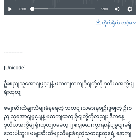
0:00
5:00
တိုက်ရိုက် လင့်ခ်
------------
{Unicode}
ဦးစညျသူအောငျမွင့ျနဲ့ မထကျထကျခိုငျတို့ကို ဒုတိယအကွိမျ
ရုံးထုတျ
ဖမျးဆီးထိနျးသိမျးခံနရေတဲ့ သတငျးသမားနှဈဦးဖွဈတဲ့ ဦးစ
ညျသူအောငျမွင့ျနဲ့ မထကျထကျခိုငျတို့ကိုလညျး ဒီကနေ့
ဒုတိယအကွိမျ ရုံးထုတျပမေယ့ျ စဈဆေးကွားနာနိုငျခွငျးမရှိ
သေးပါဘူး။ ဖမျးဆီးထိမျးသိမျးခံရတဲ့သတငျးတှရေဲ့ နောကျ