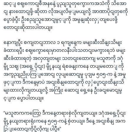
ဆင့ျ စဈကောငျစီအနနေဲ့ ပွညျသူတှကွေားကအသံကို သိအော
ငျ နားထောငျဖို့-ဆိုတာ လိုအပျလိမ့ျမယျလို့ အာဏာပိုငျတှကေို
ပွောခဲ့ပွီး ဦးစညျသူအောငျမွင့ျကို အမွနျဆုံးလှှတျပေးဖို့
တောငျးဆိုထားပါတယျ။
နောကျပွီး စကျတငျဘာလ ၁ ရကျနေ့က ဖမျးဆီးထိနျးသိမျး
ခံထားရပွီး စဈကွောရေးမှာတလနီးပါးသတငျးမကွားရဘဲ ဖမျး
ဆီးခံထားရတဲ့ အလှတျတမျး သတငျးထောကျ မသူဇာကို ဒဂုံ
မွို့သဈ (အရှေ့ ပိုငျး) မွို့နယျ ရဲစခနျးကနေ တပျမတောျ ကို
အကွညျညိုပကြျအောငျ လုပျဆောငျမှု ပုဒျမ ၅၀၅-က နဲ့ အမှု
ဖှင့ျကာ ဒီကနေ့မှာပဲ အငျးစိနျထောငျကို လှှဲပွောငျးထိနျးသိ
မျးထားလိုကျတယျလို့ အကြိုး ဆောငျ ရှေ့နေ ဦးခငျမောငျမွ
င့ျက ပွောပါတယျ။
“မသူဇာကကတြော့ ဒီကနေ့တရားစှဲလိုကျတယျ။ ဒဂုံအရှေ့ပိုငျး
မွို့နယျတရားရုံးကနေ ၅၀၅-ကနဲ့ စှဲတယျ။ ဒီနေ့ အငျးစိနျ အက
ဉြျးထောငျကိုပို့လိုကျ ပါပွီ။”