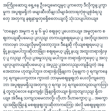
အကြိုးဆောငျ ရှေ့နေ ဦးခငျမောငျမွင့ျကတော့ ဒီလိုကွန့ျကွာ
မှုက အပွဈမရှိဘဲ ဖမျးဆီးထိနျးသိမျးခံထားရတဲ့စှပျစှဲခံရသူ
တှေ အတှကျ နဈနာမှုတှရှေိစတေယျလို့ သုံးသပျပါတယျ။
“တနေ့မှာ အမှုက ၅ မှု ၆ မှုပဲ စဈခှင့ျပေးတယျ။ အမှုတှကေ စ
ဈတယျဆိုပမေယ့ျလညျး တကယျစဈရမယ့ျ အတိုငျးအတာ
ကာလမှာ ဘယျလိုမှမပွီးတော့ဘူး။ ဒီနေ့ဆို ကိုယျစဈရမယ့ျ
မွို့နယျမပါဘူးဆိုတာမြိုး၊ စဈရမယ့ျမွို့နယျ အထူးတရားရုံးဖှ
င့ျ လညျး ကိုယ့ျအမှုသညျ မပါဘူး။ တရားရုံးတှဖှေင့ျ အလု
ပျလုပျတယျဆိုပမေယ့ျ အပွည့ျအဝလညျပတျနိုငျတဲ့ အန
အေထားမ ဟုတျပါဘူး။ တရားရုံးခြိနျးက ပုံမှနျက ၇ ရကျကနေ
၁၄ ရကျပေးကွတာ။ ကွားထဲ ဘာမှမစဈဖွဈဘဲ ပေးလိုကျတော့
ဘာ အပွဈမှမရှိသူအတှကျ ၇ ရကျ၊ ၁၄ ရကျထောငျထပျကတြာ
နဲ့ တူတူပဲလေ။ နောကျရုံး ခြိနျးရှိတယျ။ ရုံးထုတျလညျး ရှိတ
ယျ။ အဲဒီနေ့ သကျသမေလာလို့၊ ဟိုဟာ ဒီဟာကွောင့ျ... အကွော
ငျးအမြိုးမြိုးနဲ့ မစဈဖွဈဘူးဆိုတာကတြော့ အဲလို မစဈဖွဈတာ