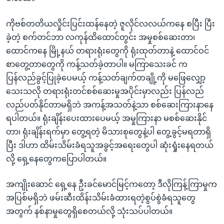
ကိုဗစ်တတိယလှိုင်းပြင်းထန်နေတဲ့ ဇူလိုင်လလယ်ကနေ စပြီး ပြီး
ခဲ့တဲ့ စက်တင်ဘာ လကုန်ထိထောင်တွင်း အမှုစစ်ဆေးတာ၊
ထောင်ကနေ မြို့နယ် တရားရုံးတွေကို ရုံးထုတ်တာနဲ့ ထောင်ဝင်
စာတွေ့တာတွေကို ကန့်သတ်ခဲ့တာပါ။ မကြာသေးခင် က
ပြန်လည်ခွင့်ပြုခဲ့ပေမယ့် ကန့်သတ်ချက်တချို့ကို မဖြေလျှော့
သေးသလို တရားရုံးတင်စစ်ဆေးမှုအပိုင်းမှာလည်း ပြန်လည်
လည်ပတ်နိုင်တာမရှိဘဲ အကန့်အသတ်နဲ့သာ စစ်ဆေးကြားနာနေ
ရပါတယ်။ ရုံးချိန်းပေးထားပေမယ့် အမှုကြားနာ မစစ်ဆေးနိုင်
တာ၊ ရုံးချိန်းရက်မှာ တွေ့ရတဲ့ မိသားစုတွေနဲ့ပါ တွေ့ခွင့်မရတာရှိ
ပြီး ဒါဟာ ထိမ်းသိမ်းခံရသူအခွင့်အရေးတွေပါ ဆုံးရှုံးနေရတယ်
လို့ ရှေ့နေတွေကပြောပါတယ်။
အကျိုးဆောင် ရှေ့နေ ဦးခင်မောင်မြင့်ကတော့ ဒီလိုကြန့်ကြာမှုက
အပြစ်မရှိဘဲ ဖမ်းဆီးထိန်းသိမ်းခံထားရတဲ့စွပ်စွဲခံရသူတွေ
အတွက် နစ်နာမှုတွေရှိစေတယ်လို့ သုံးသပ်ပါတယ်။