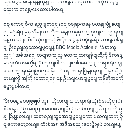
ဆုံးအခွအေနေ ရနျကုနျက သတငျးပေးပို့ထားတာကို မခငျဖွူ
ထှေးက တငျပွပေးထားပါတယျ။
စဈကောငျစီက ဧည့ျစာရငျးဝငျစဈရာကနေ ဗဟနျးမွို့နယျ၊
ရှှဂေုံ-ရိပျမှနျအိမျယာ တိုကျခနျးတခုမှာ သွ ဂုတျလ ၁၅ ရကျ
နေ့ က ဖမျးဆီးခံလိုကျရတဲ့ ဗှီအိုအမွေနျမာပိုငျးရဲ့ဆောငျးပါးရှ
ငျ ဦးစညျသူအောငျမွင့ျနဲ့ BBC Media Action ရဲ့ “ခံစားကွ
ည့ျ” အစီအစဉျ တငျဆကျသူ မထကျထကျခိုငျတို့ကို ဒီကနေ့
မှာ ဒုတိယအကွိမျ ရုံးထုတျပါတယျ။ ဒါပမေယ့ျ တရားရုံးစဈ
ဆေး ကွားနာနိုငျမှုမလုပျနိုငျဘဲ နောကျရုံးခြိနျးရကျ ခြိနျးဆိုခဲ့
တယျလို့ အကြိုးဆောငျရှေ့နေ ဦးခငျမောငျမွင့ျကဗှီအိုအကေို
ပွောပွပါတယျ။
“ဒီကနေ့ မစဈဖွဈပါဘူး။ ဟိုဘကျက တရားရုံးထုံးစံအတိုငျးပဲ။
စီမံခန့ျခှဲမှု အစညျးအဝေးလုပျပွီးမှ လာမယ့ျ ၂၆ ရကျကို ပွ
နျ ခြိနျးတယျ။ ဆရာစညျသူအောငျမွင့ျကော မထကျထကျခို
ငျကောတှေ့တယျ။ ထုံးစံအရ အဲဒီအစညျးဝေးပွီးမှပဲ ဘယျနေ့