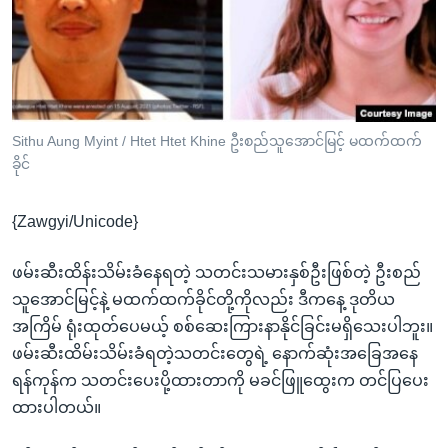
အ
သုတပဒေသာ အင်္ဂလိပ်စာ
ညွန်း
Learning English
စာမျက်နှာ
သို့
ဗွီအိုအေ လူမှုကွန်ယက်များ
ကျော်
ကြည့်
Sithu Aung Myint / Htet Htet Khine ဦးစည်သူအောင်မြင့် မထက်ထက်
ခိုင်
ရန်
ဘာသာစကားများ
ရှာဖွေ
{Zawgyi/Unicode}
ရန်
နေရာ
ဖမ်းဆီးထိန်းသိမ်းခံနေရတဲ့ သတင်းသမားနှစ်ဦးဖြစ်တဲ့ ဦးစည်
သို့
သူအောင်မြင့်နဲ့ မထက်ထက်ခိုင်တို့ကိုလည်း ဒီကနေ့ ဒုတိယ
ကျော်
အကြိမ် ရုံးထုတ်ပေမယ့် စစ်ဆေးကြားနာနိုင်ခြင်းမရှိသေးပါဘူး။
ရန်
ဖမ်းဆီးထိမ်းသိမ်းခံရတဲ့သတင်းတွေရဲ့ နောက်ဆုံးအခြေအနေ
ရန်ကုန်က သတင်းပေးပို့ထားတာကို မခင်ဖြူထွေးက တင်ပြပေး
ထားပါတယ်။