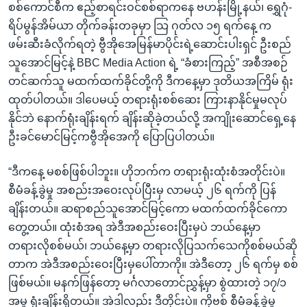
စစ်ကောင်စီက ဧည့်စာရင်းဝင်စစ်ရာကနေ ဗဟန်းမြို့နယ်၊ ရွှေဂုံ-
ရိပ်မွန်အိမ်ယာ တိုက်ခန်းတခုမှာ သြ ဂုတ်လ ၁၅ ရက်နေ့ က
ဖမ်းဆီးခံလိုက်ရတဲ့ ဗွီအိုအေမြန်မာပိုင်းရဲ့ဆောင်းပါးရှင် ဦးစည်
သူအောင်မြင့်နဲ့ BBC Media Action ရဲ့ “ခံစားကြည့်” အစီအစဉ်
တင်ဆက်သူ မထက်ထက်ခိုင်တို့ကို ဒီကနေ့မှာ ဒုတိယအကြိမ် ရုံး
ထုတ်ပါတယ်။ ဒါပေမယ့် တရားရုံးစစ်ဆေး ကြားနာနိုင်မှုမလုပ်
နိုင်ဘဲ နောက်ရုံးချိန်းရက် ချိန်းဆိုခဲ့တယ်လို့ အကျိုးဆောင်ရှေ့နေ
ဦးခင်မောင်မြင့်ကဗွီအိုအေကို ပြောပြပါတယ်။
“ဒီကနေ့ မစစ်ဖြစ်ပါဘူး။ ဟိုဘက်က တရားရုံးထုံးစံအတိုင်းပဲ။
စီမံခန့်ခွဲမှု အစည်းအဝေးလုပ်ပြီးမှ လာမယ့် ၂၆ ရက်ကို ပြန်
ချိန်းတယ်။ ဆရာစည်သူအောင်မြင့်ကော မထက်ထက်ခိုင်ကော
တွေ့တယ်။ ထုံးစံအရ အဲဒီအစည်းဝေးပြီးမှပဲ ဘယ်နေ့မှာ
တရားလိုစစ်မယ်၊ ဘယ်နေ့မှာ တရားလိုပြသက်သေကိုစစ်မယ်ဆို
တာက အဲဒီအစည်းဝေးပြီးမှပေါ်တာကို။ အဲဒီတော့ ၂၆ ရက်မှ စစ်
ဖြစ်မယ်။ မနက်ဖြန်တော့ မင်္ဂလာတောင်ညွှန့်မှာ စွဲထားတဲ့ ၁၇/၁
အမှု ရုံးချိန်းရှိတယ်။ အဲဒါလည်း ဒီတိုင်းပဲ။ ကိုဗစ် စီမံခန့်ခွဲမှု