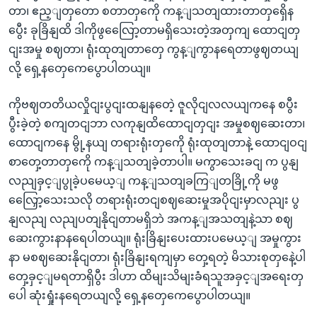
တာ၊ ဧည့ျတှတော စတာတှကေို ကန့ျသတျထားတာတှရှေိန
ပွေီး ခုခြိနျထိ ဒါကိုဖွလြေော့တာမရှိသေးတဲ့အတှကျ ထောငျတှ
ငျးအမှု စဈတာ၊ ရုံးထုတျတာတှေ ကွန့ျကွာနရေတာဖွဈတယျ
လို့ ရှေ့နတှေကေပွောပါတယျ။
ကိုဗဈတတိယလှိုငျးပွငျးထနျနတေဲ့ ဇူလိုငျလလယျကနေ စပွီး
ပွီးခဲ့တဲ့ စကျတငျဘာ လကုနျထိထောငျတှငျး အမှုစဈဆေးတာ၊
ထောငျကနေ မွို့နယျ တရားရုံးတှကေို ရုံးထုတျတာနဲ့ ထောငျဝငျ
စာတှေ့တာတှကေို ကန့ျသတျခဲ့တာပါ။ မကွာသေးခငျ က ပွနျ
လညျခှင့ျပွုခဲ့ပမေယ့ျ ကန့ျသတျခကြျတခြို့ကို မဖွ
လြှေော့သေးသလို တရားရုံးတငျစဈဆေးမှုအပိုငျးမှာလညျး ပွ
နျလညျ လညျပတျနိုငျတာမရှိဘဲ အကန့ျအသတျနဲ့သာ စဈ
ဆေးကွားနာနရေပါတယျ။ ရုံးခြိနျးပေးထားပမေယ့ျ အမှုကွား
နာ မစဈဆေးနိုငျတာ၊ ရုံးခြိနျးရကျမှာ တှေ့ရတဲ့ မိသားစုတှနေဲ့ပါ
တှေ့ခှင့ျမရတာရှိပွီး ဒါဟာ ထိမျးသိမျးခံရသူအခှင့ျအရေးတှ
ပေါ ဆုံးရှုံးနရေတယျလို့ ရှေ့နတှေကေပွောပါတယျ။