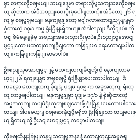
မှာ တရားလိုစဈမယျ၊ ဘယျနေ့မှာ တရားလိုပွသကျသကေိုစဈမ
ယျဆိုတာက အဲဒီအစညျးဝေးပွီးမှပေါျတာကို။ အဲဒီတော့ ၂၆ ရ
ကျမှ စဈဖွဈမယျ။ မနကျဖွနျတော့ မငျ်ဂလာတောငျညှှန့ျမှာ
စှဲထားတဲ့ ၁၇/၁ အမှု ရုံးခြိနျးရှိတယျ။ အဲဒါလညျး ဒီတိုငျးပဲ။ ကို
ဗဈ စီမံခန့ျခှဲမှု အစညျးအဝေးသှားဦးမှာပဲ။ ဦးစညျသူအောငျ
မွင့ျကော မထကျထကျခိုငျကော ကနြျးမာ ရေးကောငျးပါတ
ယျ။ ကနြျးကနြျးမာမာပါပဲ။
ဦးစညျသူအောငျမွင့ျနဲ့ မထကျထကျခိုငျတို့ကို နောကျလာမ
ယ့ျ ၂၆ ရကျနေ့မှာ အမှုစဈဖို့ ရုံးခြိနျးပေးထားပါတယျ။ ဒီ
ကနေ့မှာ မထကျထကျခိုငျရဲ့ ပုဒျမ ၅၀၅-က အမှုအတှကျ ရုံးထု
တျတာဖွဈပါတယျ။ မနကျဖွနျမှာ ပုဒျမ ၁၇/၁ နဲ့ စှဲဆိုထားတဲ့
အမှုအတှကျ ထပျမံရုံးထုတျစဈဆေးဖို့ ရုံးခြိနျးပေးထားပါသေး
တယျ။ ဒါပမေယ့ျ စဈဆေးနိုငျဖို့မရှိဘဲ ရုံးခြိနျးသာ ထပျပေးဖှ
ယျရှိတယျလို့ ဦးခငျမောငျမွင့ျကပွောပါတယျ။
ကိုဗဈထိနျးခြုပျကန့ျသတျမှုအနနေဲ့ ထောငျတှငျးအမှုစဈ