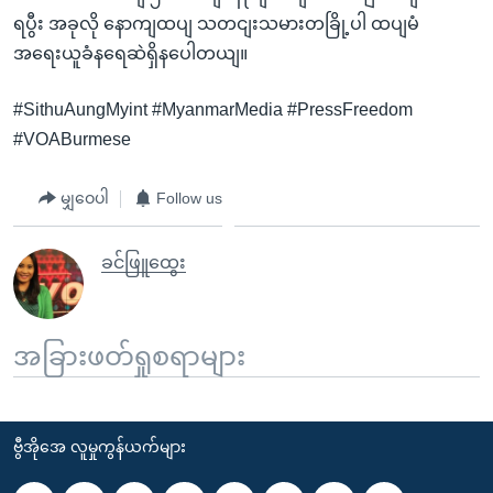
ရပွီး အခုလို နောကျထပျ သတငျးသမားတခြို့ပါ ထပျမံ
အရေးယူခံနရေဆဲရှိနပေါတယျ။
#SithuAungMyint #MyanmarMedia #PressFreedom
#VOABurmese
မျှဝေပါ
Follow us
ခင်ဖြူထွေး
အခြားဖတ်ရှုစရာများ
ဗွီအိုအေ လူမှုကွန်ယက်များ