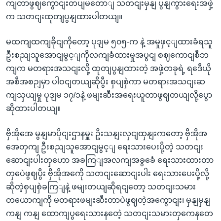
ကျတာဖွဈကွောငျးတပျမတောျ သတငျးမှနျ ပွနျကွားရေးအဖှဲ့
က သတငျးထုတျပွနျထားပါတယျ။
မထကျထကျခိုငျကိုတော့ ပုဒျမ ၅၀၅-က နဲ့ အမှုဖှင့ျထားခံရသူ
ဦးစညျသူအောငျမွင့ျကိုလကျခံထားမှုအပွငျ စဈကောငျစီဘ
ကျက မတရားအသငျးလို့ ထုတျပွနျထားတဲ့ အဖှဲ့တခုရဲ့ ရဒေီယို
အစီအစဉျမှာ ပါဝငျတယျဆိုပွီး စှပျစှဲကာ မတရားအသငျးဆ
ကျသှယျမှု ပုဒျမ ၁၇/၁နဲ့ ဖမျးဆီးအရေးယူတာဖွဈတယျလို့ပွော
ဆိုထားပါတယျ။
ဗှီအိုအေ မွနျမာပိုငျးဌာနမှူး ဦးသနျးလှငျထှနျးကတော့ ဗှီအိုအ
အေတှကျ ဦးစညျသူအောငျမွင့ျ ရေးသားပေးပို့တဲ့ သတငျး
ဆောငျးပါးတှဟော အခကြျအလကျအခွခေံ ရေးသားထားတာ
တှပေဲဖွဈပွီး ဗှီအိုအကေို သတငျးဆောငျးပါး ရေးသားပေးပို့လို့
ဆိုတဲ့စှပျစှဲခကြျနဲ့ ဖမျးတယျဆိုရငျတော့ သတငျးသမား
တယောကျကို မတရားဖမျးဆီးတာပဲဖွဈတဲ့အကွောငျး၊ မှနျမှနျ
ကနျ ကနျ ထောကျပွရေးသားနတေဲ့ သတငျးသမားတှကေနတေ