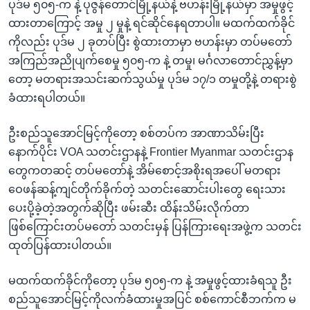
ပုဒ်မ ၅၀၅-က နဲ့ ပုဇွန်တောင်မြို့နယ်နဲ့ ဗဟန်းမြို့နယ်မှာ အမှုဖွင့်
ထားတာကြောင့် အမှု ၂ မှုနဲ့ ရင်ဆိုင်နေရတာပါ။ မထက်ထက်ခိုင်
ကိုလည်း ပုဒ်မ ၂ ခုတပ်ပြီး စွဲထားတာမှာ ဗဟန်းမှာ တပ်မတော်
အကြည်အညိုပျက်စေမှု ၅၀၅-က နဲ့ တမှု၊ မင်္ဂလာတောင်ညွှန့်မှာ
တော့ မတရားအသင်းဆက်သွယ်မှု ပုဒ်မ ၁၇/၁ တမှုတို့နဲ့ တရားစွဲ
ခံထားရပါတယ်။
ဦးစည်သူအောင်မြင့်ကိုတော့ စစ်တပ်က အာဏာသိမ်းပြီး
နောက်ပိုင်း VOA သတင်းဌာနနဲ့ Frontier Myanmar သတင်းဌာန
တွေကတဆင့် တပ်မတော်နဲ့ အိမ်စောင့်အစိုးရအပေါ် မတရား
ဝေဖန်ဆန့်ကျင်တိုက်ခိုက်တဲ့ သတင်းဆောင်းပါးတွေ ရေးသား
ပေးပို့ခဲ့တဲ့အတွက်ဆိုပြီး ဖမ်းဆီး ထိန်းသိမ်းလိုက်တာ
ဖြစ်ကြောင်းတပ်မတော် သတင်းမှန် ပြန်ကြားရေးအဖွဲ့က သတင်း
ထုတ်ပြန်ထားပါတယ်။
မထက်ထက်ခိုင်ကိုတော့ ပုဒ်မ ၅၀၅-က နဲ့ အမှုဖွင့်ထားခံရသူ ဦး
စည်သူအောင်မြင့်ကိုလက်ခံထားမှုအပြင် စစ်ကောင်စီဘက်က မ