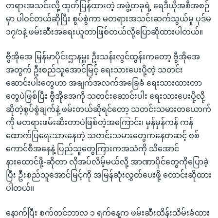
တရားအသင်းလို့ ထုတ်ပြန်ထားတဲ့ အဖွဲ့တခုရဲ့ ရေဒီယိုအစီအစဉ်
မှာ ပါဝင်တယ်ဆိုပြီး စွပ်စွဲကာ မတရားအသင်းဆက်သွယ်မှု ပုဒ်မ
၁၇/၁နဲ့ ဖမ်းဆီးအရေးယူတာဖြစ်တယ်လို့ပြောဆိုထားပါတယ်။
ဗွီအိုအေ မြန်မာပိုင်းဌာနမှူး ဦးသန်းလွင်ထွန်းကတော့ ဗွီအိုအေ
အတွက် ဦးစည်သူအောင်မြင့် ရေးသားပေးပို့တဲ့ သတင်း
ဆောင်းပါးတွေဟာ အချက်အလက်အခြေခံ ရေးသားထားတာ
တွေပဲဖြစ်ပြီး ဗွီအိုအေကို သတင်းဆောင်းပါး ရေးသားပေးပို့လို့
ဆိုတဲ့စွပ်စွဲချက်နဲ့ ဖမ်းတယ်ဆိုရင်တော့ သတင်းသမားတယောက်
ကို မတရားဖမ်းဆီးတာပဲဖြစ်တဲ့အကြောင်း၊ မှန်မှန်ကန် ကန်
ထောက်ပြရေးသားနေတဲ့ သတင်းသမားတွေကနေတဆင့် စစ်
ကောင်စီအနေနဲ့ ပြည်သူတွေကြားကအသံကို သိအောင်
နားထောင်ဖို့-ဆိုတာ လိုအပ်လိမ့်မယ်လို့ အာဏာပိုင်တွေကိုပြောခဲ့
ပြီး ဦးစည်သူအောင်မြင့်ကို အမြန်ဆုံးလွှတ်ပေးဖို့ တောင်းဆိုထား
ပါတယ်။
နောက်ပြီး စက်တင်ဘာလ ၁ ရက်နေ့က ဖမ်းဆီးထိန်းသိမ်းခံထား