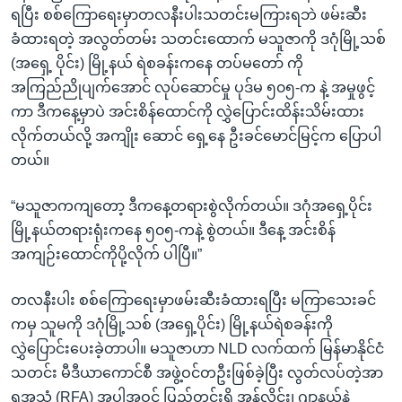
ရပြီး စစ်ကြောရေးမှာတလနီးပါးသတင်းမကြားရဘဲ ဖမ်းဆီး
ခံထားရတဲ့ အလွတ်တမ်း သတင်းထောက် မသူဇာကို ဒဂုံမြို့သစ်
(အရှေ့ ပိုင်း) မြို့နယ် ရဲစခန်းကနေ တပ်မတော် ကို
အကြည်ညိုပျက်အောင် လုပ်ဆောင်မှု ပုဒ်မ ၅၀၅-က နဲ့ အမှုဖွင့်
ကာ ဒီကနေ့မှာပဲ အင်းစိန်ထောင်ကို လွှဲပြောင်းထိန်းသိမ်းထား
လိုက်တယ်လို့ အကျိုး ဆောင် ရှေ့နေ ဦးခင်မောင်မြင့်က ပြောပါ
တယ်။
“မသူဇာကကျတော့ ဒီကနေ့တရားစွဲလိုက်တယ်။ ဒဂုံအရှေ့ပိုင်း
မြို့နယ်တရားရုံးကနေ ၅၀၅-ကနဲ့ စွဲတယ်။ ဒီနေ့ အင်းစိန်
အကျဉ်းထောင်ကိုပို့လိုက် ပါပြီ။”
တလနီးပါး စစ်ကြောရေးမှာဖမ်းဆီးခံထားရပြီး မကြာသေးခင်
ကမှ သူမကို ဒဂုံမြို့သစ် (အရှေ့ပိုင်း) မြို့နယ်ရဲစခန်းကို
လွှဲပြောင်းပေးခဲ့တာပါ။ မသူဇာဟာ NLD လက်ထက် မြန်မာနိုင်ငံ
သတင်း မီဒီယာကောင်စီ အဖွဲ့ဝင်တဦးဖြစ်ခဲ့ပြီး လွတ်လပ်တဲ့အာ
ရှအသံ (RFA) အပါအဝင် ပြည်တွင်းရှိ အွန်လိုင်း၊ ဂျာနယ်နဲ့