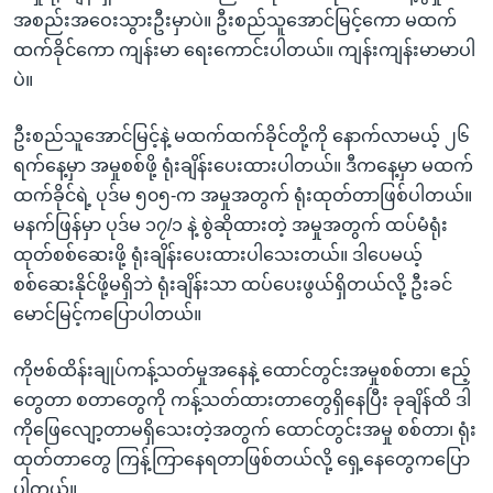
အစည်းအဝေးသွားဦးမှာပဲ။ ဦးစည်သူအောင်မြင့်ကော မထက်
ထက်ခိုင်ကော ကျန်းမာ ရေးကောင်းပါတယ်။ ကျန်းကျန်းမာမာပါ
ပဲ။
ဦးစည်သူအောင်မြင့်နဲ့ မထက်ထက်ခိုင်တို့ကို နောက်လာမယ့် ၂၆
ရက်နေ့မှာ အမှုစစ်ဖို့ ရုံးချိန်းပေးထားပါတယ်။ ဒီကနေ့မှာ မထက်
ထက်ခိုင်ရဲ့ ပုဒ်မ ၅၀၅-က အမှုအတွက် ရုံးထုတ်တာဖြစ်ပါတယ်။
မနက်ဖြန်မှာ ပုဒ်မ ၁၇/၁ နဲ့ စွဲဆိုထားတဲ့ အမှုအတွက် ထပ်မံရုံး
ထုတ်စစ်ဆေးဖို့ ရုံးချိန်းပေးထားပါသေးတယ်။ ဒါပေမယ့်
စစ်ဆေးနိုင်ဖို့မရှိဘဲ ရုံးချိန်းသာ ထပ်ပေးဖွယ်ရှိတယ်လို့ ဦးခင်
မောင်မြင့်ကပြောပါတယ်။
ကိုဗစ်ထိန်းချုပ်ကန့်သတ်မှုအနေနဲ့ ထောင်တွင်းအမှုစစ်တာ၊ ဧည့်
တွေတာ စတာတွေကို ကန့်သတ်ထားတာတွေရှိနေပြီး ခုချိန်ထိ ဒါ
ကိုဖြေလျော့တာမရှိသေးတဲ့အတွက် ထောင်တွင်းအမှု စစ်တာ၊ ရုံး
ထုတ်တာတွေ ကြန့်ကြာနေရတာဖြစ်တယ်လို့ ရှေ့နေတွေကပြော
ပါတယ်။