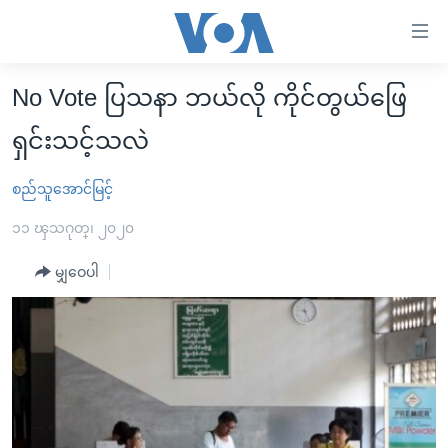
သုံး
ရ
လွယ်ကူ
No Vote ပြသနာ ဘယ်လို ကိုင်တွယ်ဖြေ
မူလစာမျက်နှာ
စေ
ရှင်းသင့်သလဲ
မြန်မာ
သည့်
ကမ္ဘာ့သတင်းများ
စည်သူအောင်မြင့်
Link
ဗွီဒီယို
နိုင်ငံတကာ
များ
၁၁ ၾသဂုတ္၊ ၂၀၂၀
သတင်းလွတ်လပ်ခွင့်
အမေရိကန်
ပင်မ
မျှဝေပါ
ရပ်ဝန်းတခု လမ်းတခု အလွန်
တရုတ်
အကြောင်းအရာ
သို့
အင်္ဂလိပ်စာလေ့လာမယ်
အစ္စရေး-ပါလက်စတိုင်း
ကျော်
အပတ်စဉ်ကဏ္ဍများ
အမေရိကန်သုံးအီဒီယံ
ကြည့်
ရေဒီယိုနှင့်ရုပ်သံ အချက်အလက်များ
မကြေးမုံရဲ့ အင်္ဂလိပ်စာ
ရေဒီယို
ရန်
ပင်မ
ရေဒီယို/တီဗွီအစီအစဉ်
ရုပ်ရှင်ထဲက အင်္ဂလိပ်စာ
တီဗွီ