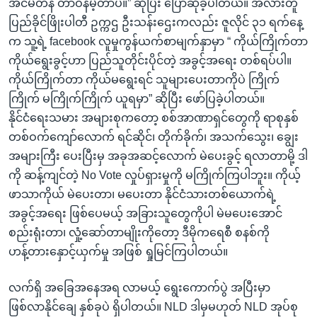
အင်မတန် တာဝန်မဲ့တာပဲ။” ဆိုပြီး ပြောဆိုခဲ့ပါတယ်။ အလားတူ
ပြည်ခိုင်ဖြိုးပါတီ ဥက္ကဌ ဦးသန်းဌေးကလည်း ဇူလိုင် ၃၁ ရက်နေ့
က သူ့ရဲ့ facebook လူမှုကွန်ယက်စာမျက်နှာမှာ “ ကိုယ်ကြိုက်တာ
ကိုယ်ရွေးခွင့်ဟာ ပြည်သူတိုင်းပိုင်တဲ့ အခွင့်အရေး တစ်ရပ်ပါ။
ကိုယ်ကြိုက်တာ ကိုယ်မရွေးရင် သူများပေးတာကိုပဲ ကြိုက်
ကြိုက် မကြိုက်ကြိုက် ယူရမှာ” ဆိုပြီး ဖော်ပြခဲ့ပါတယ်။
နိုင်ငံရေးသမား အများစုကတော့ စစ်အာဏာရှင်တွေကို ရာစုနှစ်
တစ်ဝက်ကျော်လောက် ရင်ဆိုင်၊ တိုက်ခိုက်၊ အသက်သွေး၊ ချွေး
အများကြီး ပေးပြီးမှ အခုအဆင့်လောက် မဲပေးခွင့် ရလာတာမို့ ဒါ
ကို ဆန့်ကျင်တဲ့ No Vote လှုပ်ရှားမှုကို မကြိုက်ကြပါဘူး။ ကိုယ့်
ဖာသာကိုယ် မဲပေးတာ၊ မပေးတာ နိုင်ငံသားတစ်ယောက်ရဲ့
အခွင့်အရေး ဖြစ်ပေမယ့် အခြားသူတွေကိုပါ မဲမပေးအောင်
စည်းရုံးတာ၊ လှုံ့ဆော်တာမျိုးကိုတော့ ဒီမိုကရေစီ စနစ်ကို
ဟန့်တားနှောင့်ယှက်မှု အဖြစ် ရှုမြင်ကြပါတယ်။
လက်ရှိ အခြေအနေအရ လာမယ့် ရွေးကောက်ပွဲ အပြီးမှာ
ဖြစ်လာနိုင်ချေ နှစ်ခုပဲ ရှိပါတယ်။ NLD ဒါမှမဟုတ် NLD အုပ်စု