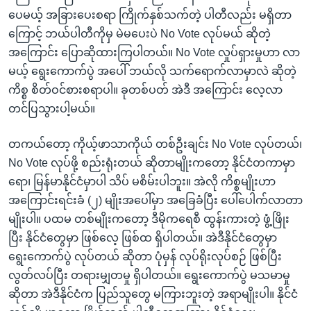
ပေမယ့် အခြားပေးစရာ ကြိုက်နှစ်သက်တဲ့ ပါတီလည်း မရှိတာ
ကြောင့် ဘယ်ပါတီကိုမှ မဲမပေးပဲ No Vote လုပ်မယ် ဆိုတဲ့
အကြောင်း ပြောဆိုထားကြပါတယ်။ No Vote လှုပ်ရှားမှုဟာ လာ
မယ့် ရွေးကောက်ပွဲ အပေါ် ဘယ်လို သက်ရောက်လာမှာလဲ ဆိုတဲ့
ကိစ္စ စိတ်ဝင်စားစရာပါ။ ခုတစ်ပတ် အဲဒီ အကြောင်း လေ့လာ
တင်ပြသွားပါ့မယ်။
တကယ်တော့ ကိုယ့်ဖာသာကိုယ် တစ်ဦးချင်း No Vote လုပ်တယ်၊
No Vote လုပ်ဖို့ စည်းရုံးတယ် ဆိုတာမျိုးကတော့ နိုင်ငံတကာမှာ
ရော၊ မြန်မာနိုင်ငံမှာပါ သိပ် မစိမ်းပါဘူး။ အဲလို ကိစ္စမျိုးဟာ
အကြောင်းရင်းခံ (၂) မျိုးအပေါ်မှာ အခြေခံပြီး ပေါ်ပေါက်လာတာ
မျိုးပါ။ ပထမ တစ်မျိုးကတော့ ဒီမိုကရေစီ ထွန်းကားတဲ့ ဖွံ့ဖြိုး
ပြီး နိုင်ငံတွေမှာ ဖြစ်လေ့ ဖြစ်ထ ရှိပါတယ်။ အဲဒီနိုင်ငံတွေမှာ
ရွေးကောက်ပွဲ လုပ်တယ် ဆိုတာ ပုံမှန် လုပ်ရိုးလုပ်စဉ် ဖြစ်ပြီး
လွတ်လပ်ပြီး တရားမျှတမှု ရှိပါတယ်။ ရွေးကောက်ပွဲ မသမာမှု
ဆိုတာ အဲဒီနိုင်ငံက ပြည်သူတွေ မကြားဘူးတဲ့ အရာမျိုးပါ။ နိုင်ငံ