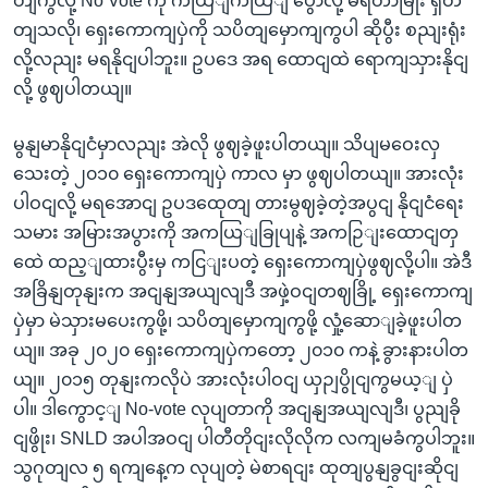
တျကွလို့ No Vote ကို ကယြျကယြျ ပွောလို့ မရတာမြိုး ရှိတ
တျသလို၊ ရှေးကောကျပှဲကို သပိတျမှောကျကွပါ ဆိုပွီး စညျးရုံး
လို့လညျး မရနိုငျပါဘူး။ ဥပဒေ အရ ထောငျထဲ ရောကျသှားနိုငျ
လို့ ဖွဈပါတယျ။
မွနျမာနိုငျငံမှာလညျး အဲလို ဖွဈခဲ့ဖူးပါတယျ။ သိပျမဝေးလှ
သေးတဲ့ ၂၀၁၀ ရှေးကောကျပှဲ ကာလ မှာ ဖွဈပါတယျ။ အားလုံး
ပါဝငျလို့ မရအောငျ ဥပဒထေုတျ တားမွဈခဲ့တဲ့အပွငျ နိုငျငံရေး
သမား အမြားအပွားကို အကယြျခြုပျနဲ့ အကဉြျးထောငျတှ
ထေဲ ထည့ျထားပွီးမှ ကငြျးပတဲ့ ရှေးကောကျပှဲဖွဈလို့ပါ။ အဲဒီ
အခြိနျတုနျးက အငျနျအယျလျဒီ အဖှဲ့ဝငျတဈခြို့ ရှေးကောကျ
ပှဲမှာ မဲသှားမပေးကွဖို့၊ သပိတျမှောကျကွဖို့ လှုံ့ဆောျခဲ့ဖူးပါတ
ယျ။ အခု ၂၀၂၀ ရှေးကောကျပှဲကတော့ ၂၀၁၀ ကနဲ့ ခွားနားပါတ
ယျ။ ၂၀၁၅ တုနျးကလိုပဲ အားလုံးပါဝငျ ယှဉျပွိုငျကွမယ့ျ ပှဲ
ပါ။ ဒါကွောင့ျ No-vote လုပျတာကို အငျနျအယျလျဒီ၊ ပွညျခို
ငျဖွိုး၊ SNLD အပါအဝငျ ပါတီတိုငျးလိုလိုက လကျမခံကွပါဘူး။
သွဂုတျလ ၅ ရကျနေ့က လုပျတဲ့ မဲစာရငျး ထုတျပွနျခွငျးဆိုငျ