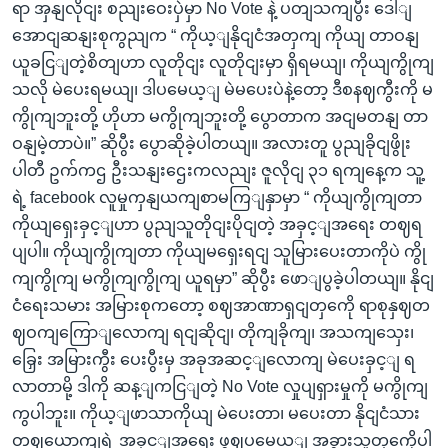
ရာ အှနျလိုငျး စညျးဝေးပှဲမှာ No Vote နဲ့ ပတျသကျပွီး ဒေါျ
အောငျဆနျးစုကွညျက “ ကိုယ့ျနိုငျငံအတှကျ ကိုယျ တာဝနျ
ယူခငြျတဲ့စိတျဟာ လူတိုငျး လူတိုငျးမှာ ရှိရမယျ၊ ကိုယျကွိုကျ
သလို မဲပေးရမယျ၊ ဒါပမေယ့ျ မဲမပေးပဲနဲ့တော့ ဒီစနဈကွီးကို မ
ကွိုကျဘူးတို့ ဟိုဟာ မကွိုကျဘူးတို့ ပွောတာက အငျမတနျ တာ
ဝနျမဲ့တာပဲ။” ဆိုပွီး ပွောဆိုခဲ့ပါတယျ။ အလားတူ ပွညျခိုငျဖွိုး
ပါတီ ဥက်ကဌ ဦးသနျးဌေးကလညျး ဇူလိုငျ ၃၁ ရကျနေ့က သူ့
ရဲ့ facebook လူမှုကှနျယကျစာမကြျနှာမှာ “ ကိုယျကွိုကျတာ
ကိုယျရှေးခှင့ျဟာ ပွညျသူတိုငျးပိုငျတဲ့ အခှင့ျအရေး တဈရ
ပျပါ။ ကိုယျကွိုကျတာ ကိုယျမရှေးရငျ သူမြားပေးတာကိုပဲ ကွို
ကျကွိုကျ မကွိုကျကွိုကျ ယူရမှာ” ဆိုပွီး ဖောျပွခဲ့ပါတယျ။ နိုငျ
ငံရေးသမား အမြားစုကတော့ စဈအာဏာရှငျတှကေို ရာစုနှဈတ
ဈဝကျကြောျလောကျ ရငျဆိုငျ၊ တိုကျခိုကျ၊ အသကျသှေး၊
ခြှေး အမြားကွီး ပေးပွီးမှ အခုအဆင့ျလောကျ မဲပေးခှင့ျ ရ
လာတာမို့ ဒါကို ဆန့ျကငြျတဲ့ No Vote လှုပျရှားမှုကို မကွိုကျ
ကွပါဘူး။ ကိုယ့ျဖာသာကိုယျ မဲပေးတာ၊ မပေးတာ နိုငျငံသား
တဈယောကျရဲ့ အခှင့ျအရေး ဖွဈပမေယ့ျ အခွားသူတှကေိုပါ