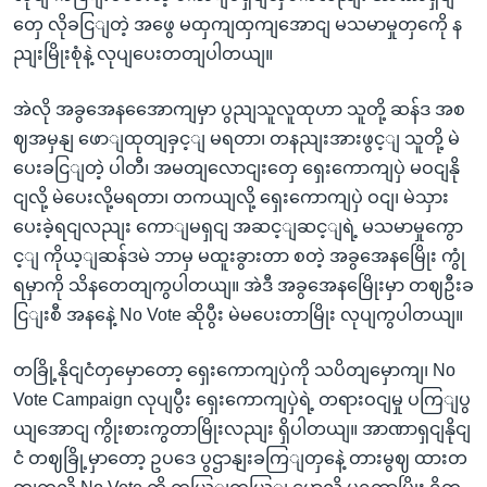
တှေ လိုခငြျတဲ့ အဖွေ မထှကျထှကျအောငျ မသမာမှုတှကေို န
ညျးမြိုးစုံနဲ့ လုပျပေးတတျပါတယျ။
အဲလို အခွအေနအေောကျမှာ ပွညျသူလူထုဟာ သူတို့ ဆန်ဒ အစ
ဈအမှနျ ဖောျထုတျခှင့ျ မရတာ၊ တနညျးအားဖွင့ျ သူတို့ မဲ
ပေးခငြျတဲ့ ပါတီ၊ အမတျလောငျးတှေ ရှေးကောကျပှဲ မဝငျနို
ငျလို့ မဲပေးလို့မရတာ၊ တကယျလို့ ရှေးကောကျပှဲ ဝငျ၊ မဲသှား
ပေးခဲ့ရငျလညျး ကောျမရှငျ အဆင့ျဆင့ျရဲ့ မသမာမှုကွော
င့ျ ကိုယ့ျဆန်ဒမဲ ဘာမှ မထူးခွားတာ စတဲ့ အခွအေနမြေိုး ကွုံ
ရမှာကို သိနတေတျကွပါတယျ။ အဲဒီ အခွအေနမြေိုးမှာ တဈဦးခ
ငြျးစီ အနနေဲ့ No Vote ဆိုပွီး မဲမပေးတာမြိုး လုပျကွပါတယျ။
တခြို့နိုငျငံတှမှောတော့ ရှေးကောကျပှဲကို သပိတျမှောကျ၊ No
Vote Campaign လုပျပွီး ရှေးကောကျပှဲရဲ့ တရားဝငျမှု ပကြျပွ
ယျအောငျ ကွိုးစားကွတာမြိုးလညျး ရှိပါတယျ။ အာဏာရှငျနိုငျ
ငံ တဈခြို့မှာတော့ ဥပဒေ ပွဌာနျးခကြျတှနေဲ့ တားမွဈ ထားတ