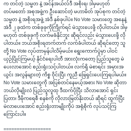
က တင်တဲ့ သမ္မတ နဲ့ အင်န်အယ်လ်ဒီ အစိုးရ၊ ဒါမှမဟုတ်
တပ်မတော် အစုအဖွဲ့က ဦးဆောင်တဲ့ မဟာမိတ် အုပ်စုက တင်တဲ့
သမ္မတ နဲ့ အစိုးရအဖွဲ့ အဲဒီ နှစ်ခုပါပဲ။ No Vote သမားတွေ အနေနဲ့
အဲဒီ ၂ ခုထဲက တစ်ခုခုကိုကြိုက်ရင် မဲသွားပေးဖို့ လိုပါတယ်။ ဒါမှ
မဟုတ် တစ်ခုခုကို လက်မခံနိုင်ဘူး ဆိုရင်လည်း မဲသွားပေးဖို့ လို
ပါတယ်။ ဘယ်အစိုးရတက်တက် လက်ခံပါတယ် ဆိုရင်တော့ သူ
တို့ No Vote လုပ်တာမှန်ပါလိမ့်မယ်။ ရွေးကောက်ပွဲမှာ ပါဝင်
ယှဉ်ပြိုင်ကြမယ့် နိုင်ငံရေးပါတီ အားလုံးကတော့ ပြည်သူတွေ မဲ
ပေးလာအောင် စည်းရုံးသင့်ပါတယ်။ လက်ရှိ မဲစာရင်း အမှားအ
ယွင်း အလွန်များတဲ့ ကိစ္စ ဝိုင်းပြီး ကူညီ ဖြေရှင်းပေးကြရပါမယ်။
No Vote သမားတွေကို အပြစ်တင်နေမယ့်အစား No Vote ဆိုတာ
ဘယ်လိုမျိုးလဲ ပြည်သူလူထု ဒီထက်ပိုပြီး သိလာအောင် ရှင်း
ပြတာ၊ ဒီမိုကရေစီ စနစ်ကို လိုလားမြတ်နိုးတယ် ဆိုရင် ထွက်ပြီး
မဲလာပေးအောင် စည်းရုံးတာမျိုးကိုပဲ အရုံစိုက် လုပ်သင့်ကြ
ကြောင်းပါ။
==================