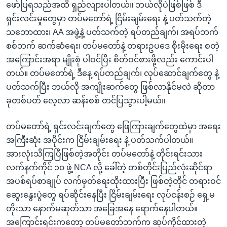
ဖော်ပြရသည်အထိ ရှည်လျားပါတယ်။ ဘယ်လိုပဲဖြစ်ဖြစ် ဒီ
ရှင်းလင်းမှုတွေမှာ တပ်မတော်ရဲ့ ငြိမ်းချမ်းရေး နဲ့ ပတ်သက်တဲ့
သဘောထား၊ AA အဖွဲ့နဲ့ ပတ်သက်တဲ့ ရပ်တည်ချက်၊ အရပ်ဘက်
စစ်ဘက် ဆက်ဆံရေး၊ တပ်မတော်နဲ့ တရားဥပဒေ စိုးမိုးရေး စတဲ့
အကြောင်းအရာ မျိုးစုံ ပါဝင်ပြီး စိတ်ဝင်စားဖို့လည်း ကောင်းပါ
တယ်။ တပ်မတော်ရဲ့ ဒီနေ့ ရပ်တည်ချက်၊ လုပ်ဆောင်ချက်တွေ နဲ့
ပတ်သက်ပြီး ဘယ်လို အကျိုးဆက်တွေ ဖြစ်လာနိုင်မလဲ ဆိုတာ
ခုတစ်ပတ် လေ့လာ ဆန်းစစ် တင်ပြသွားပါ့မယ်။
တပ်မတော်ရဲ့ ရှင်းလင်းချက်တွေ ဖြေကြားချက်တွေထဲမှာ အရေး
အကြီးဆုံး အပိုင်းက ငြိမ်းချမ်းရေး နဲ့ ပတ်သက်ပါတယ်။
အားလုံးသိကြပြီဖြစ်တဲ့အတိုင်း တပ်မတော်နဲ့ တိုင်းရင်းသား
လက်နက်ကိုင် ၁၀ ဖွဲ့ NCA လို့ ခေါ်တဲ့ တစ်တိုင်းပြည်လုံးဆိုင်ရာ
အပစ်ရပ်စာချုပ် လက်မှတ်ရေးထိုးထားပြီး ဖြစ်တဲ့တိုင် တရားဝင်
ဆွေးနွေးပွဲတွေ ရပ်ဆိုင်းနေပြီး ငြိမ်းချမ်းရေး လုပ်ငန်းစဉ် ရှေ့မ
တိုးသာ နောက်မဆုတ်သာ အခြေအနေ ရောက်နေပါတယ်။
အကြောင်းရင်းကတော့ တပ်မတော်ဘက်က ဆုပ်ကိုင်ထားတဲ့