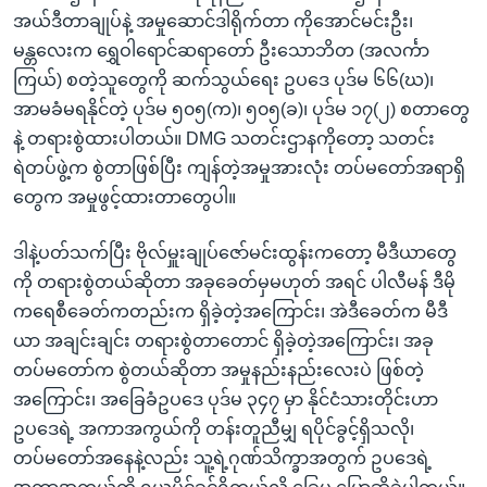
အယ်ဒီတာချုပ်နဲ့ အမှုဆောင်ဒါရိုက်တာ ကိုအောင်မင်းဦး၊
မန္တလေးက ရွှေဝါရောင်ဆရာတော် ဦးသောဘိတ (အလင်္ကာ
ကြယ်) စတဲ့သူတွေကို ဆက်သွယ်ရေး ဥပဒေ ပုဒ်မ ၆၆(ဃ)၊
အာမခံမရနိုင်တဲ့ ပုဒ်မ ၅၀၅(က)၊ ၅၀၅(ခ)၊ ပုဒ်မ ၁၇(၂) စတာတွေ
နဲ့ တရားစွဲထားပါတယ်။ DMG သတင်းဌာနကိုတော့ သတင်း
ရဲတပ်ဖွဲ့က စွဲတာဖြစ်ပြီး ကျန်တဲ့အမှုအားလုံး တပ်မတော်အရာရှိ
တွေက အမှုဖွင့်ထားတာတွေပါ။
ဒါနဲ့ပတ်သက်ပြီး ဗိုလ်မှူးချုပ်ဇော်မင်းထွန်းကတော့ မီဒီယာတွေ
ကို တရားစွဲတယ်ဆိုတာ အခုခေတ်မှမဟုတ် အရင် ပါလီမန် ဒီမို
ကရေစီခေတ်ကတည်းက ရှိခဲ့တဲ့အကြောင်း၊ အဲဒီခေတ်က မီဒီ
ယာ အချင်းချင်း တရားစွဲတာတောင် ရှိခဲ့တဲ့အကြောင်း၊ အခု
တပ်မတော်က စွဲတယ်ဆိုတာ အမှုနည်းနည်းလေးပဲ ဖြစ်တဲ့
အကြောင်း၊ အခြေခံဥပဒေ ပုဒ်မ ၃၄၇ မှာ နိုင်ငံသားတိုင်းဟာ
ဥပဒေရဲ့ အကာအကွယ်ကို တန်းတူညီမျှ ရပိုင်ခွင့်ရှိသလို၊
တပ်မတော်အနေနဲ့လည်း သူ့ရဲ့ဂုဏ်သိက္ခာအတွက် ဥပဒေရဲ့