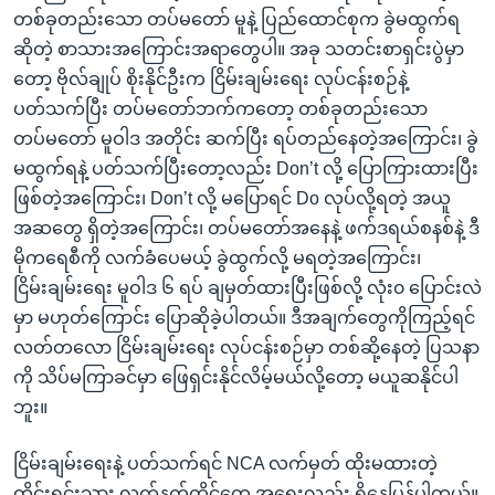
တစ်ခုတည်းသော တပ်မတော် မူနဲ့ ပြည်ထောင်စုက ခွဲမထွက်ရ
ဆိုတဲ့ စာသားအကြောင်းအရာတွေပါ။ အခု သတင်းစာရှင်းပွဲမှာ
တော့ ဗိုလ်ချုပ် စိုးနိုင်ဦးက ငြိမ်းချမ်းရေး လုပ်ငန်းစဉ်နဲ့
ပတ်သက်ပြီး တပ်မတော်ဘက်ကတော့ တစ်ခုတည်းသော
တပ်မတော် မူဝါဒ အတိုင်း ဆက်ပြီး ရပ်တည်နေတဲ့အကြောင်း၊ ခွဲ
မထွက်ရနဲ့ ပတ်သက်ပြီးတော့လည်း Don’t လို့ ပြောကြားထားပြီး
ဖြစ်တဲ့အကြောင်း၊ Don’t လို့ မပြောရင် Do လုပ်လို့ရတဲ့ အယူ
အဆတွေ ရှိတဲ့အကြောင်း၊ တပ်မတော်အနေနဲ့ ဖက်ဒရယ်စနစ်နဲ့ ဒီ
မိုကရေစီကို လက်ခံပေမယ့် ခွဲထွက်လို့ မရတဲ့အကြောင်း၊
ငြိမ်းချမ်းရေး မူဝါဒ ၆ ရပ် ချမှတ်ထားပြီးဖြစ်လို့ လုံး၀ ပြောင်းလဲ
မှာ မဟုတ်ကြောင်း ပြောဆိုခဲ့ပါတယ်။ ဒီအချက်တွေကိုကြည့်ရင်
လတ်တလော ငြိမ်းချမ်းရေး လုပ်ငန်းစဉ်မှာ တစ်ဆို့နေတဲ့ ပြသနာ
ကို သိပ်မကြာခင်မှာ ဖြေရှင်းနိုင်လိမ့်မယ်လို့တော့ မယူဆနိုင်ပါ
ဘူး။
ငြိမ်းချမ်းရေးနဲ့ ပတ်သက်ရင် NCA လက်မှတ် ထိုးမထားတဲ့
တိုင်းရင်းသား လက်နက်ကိုင်တွေ အရေးလည်း ရှိနေပြန်ပါတယ်။