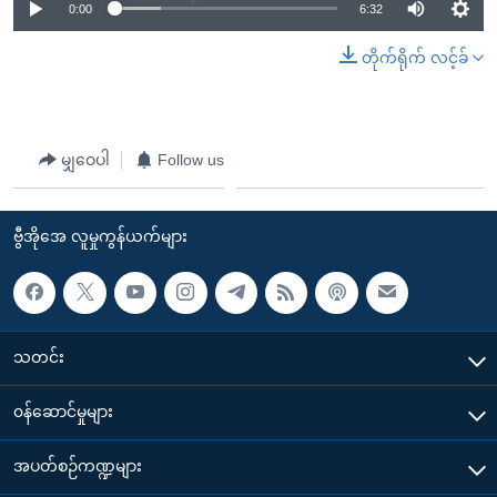
0:00
6:32
တိုက်ရိုက် လင့်ခ်
မျှဝေပါ
Follow us
ဗွီအိုအေ လူမှုကွန်ယက်များ
သတင်း
၀န်ဆောင်မှုများ
အပတ်စဉ်ကဏ္ဍများ