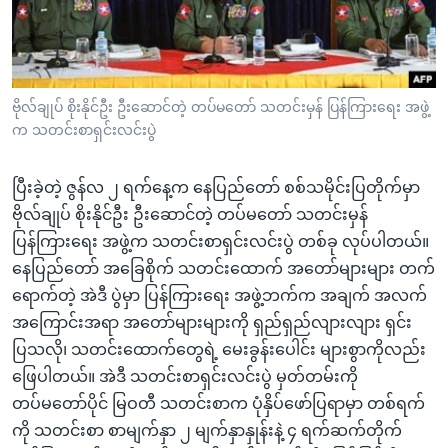
အ
သုတပဒေသာ အင်္ဂလိပ်စာ
ညွန်း
Learning English
စာမျက်နှာ
သို့
ဗွီအိုအေ လူမှုကွန်ယက်များ
ဗိုလ်ချုပ် စိုးနိုင်ဦး ဦးဆောင်တဲ့ တပ်မတော် သတင်းမှန် ပြန်ကြားရေး အဖွဲ့
ကျော်
က သတင်းစာရှင်းလင်းပွဲ
ကြည့်
ရန်
ဘာသာစကားများ
ပြီးခဲ့တဲ့ ဇွန်လ ၂ ရက်နေ့က နေပြည်တော် စစ်သမိုင်းပြတိုက်မှာ
ရှာဖွေ
ဗိုလ်ချုပ် စိုးနိုင်ဦး ဦးဆောင်တဲ့ တပ်မတော် သတင်းမှန်
ရန်
ပြန်ကြားရေး အဖွဲ့က သတင်းစာရှင်းလင်းပွဲ တစ်ခု လုပ်ပါတယ်။
နေရာ
နေပြည်တော် အခြေစိုက် သတင်းထောက် အတော်များများ တက်
သို့
ရောက်တဲ့ အဲဒီ ပွဲမှာ ပြန်ကြားရေး အဖွဲ့ဘက်က အချက် အလက်
ကျော်
အကြောင်းအရာ အတော်များများကို ရှည်ရှည်လျားလျား ရှင်း
ရန်
ပြသလို၊ သတင်းထောက်တွေရဲ့ မေးခွန်းပေါင်း များစွာကိုလည်း
ဖြေပါတယ်။ အဲဒီ သတင်းစာရှင်းလင်းပွဲ မှတ်တမ်းကို
တပ်မတော်ပိုင် မြဝတီ သတင်းစာက ပုံနှိပ်ဖော်ပြရာမှာ တစ်ရက်
ကို သတင်းစာ စာမျက်နှာ ၂ မျက်နှာနှုန်းနဲ့ ၄ ရက်ဆက်တိုက်