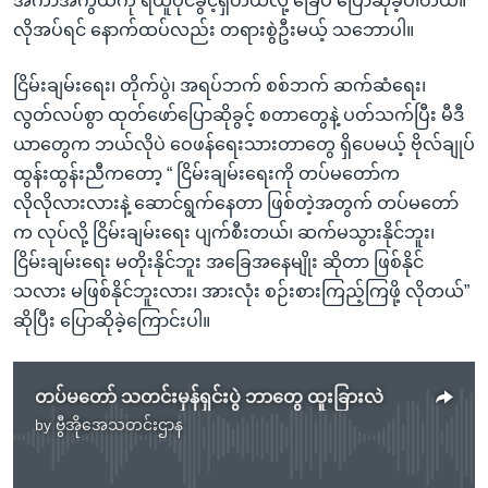
အကာအကွယ်ကို ရယူပိုင်ခွင့်ရှိတယ်လို့ ခြေပ ပြောဆိုခဲ့ပါတယ်။
လိုအပ်ရင် နောက်ထပ်လည်း တရားစွဲဦးမယ့် သဘောပါ။
ငြိမ်းချမ်းရေး၊ တိုက်ပွဲ၊ အရပ်ဘက် စစ်ဘက် ဆက်ဆံရေး၊
လွတ်လပ်စွာ ထုတ်ဖော်ပြောဆိုခွင့် စတာတွေနဲ့ ပတ်သက်ပြီး မီဒီ
ယာတွေက ဘယ်လိုပဲ ဝေဖန်ရေးသားတာတွေ ရှိပေမယ့် ဗိုလ်ချုပ်
ထွန်းထွန်းညီကတော့ “ ငြိမ်းချမ်းရေးကို တပ်မတော်က
လိုလိုလားလားနဲ့ ဆောင်ရွက်နေတာ ဖြစ်တဲ့အတွက် တပ်မတော်
က လုပ်လို့ ငြိမ်းချမ်းရေး ပျက်စီးတယ်၊ ဆက်မသွားနိုင်ဘူး၊
ငြိမ်းချမ်းရေး မတိုးနိုင်ဘူး အခြေအနေမျိုး ဆိုတာ ဖြစ်နိုင်
သလား မဖြစ်နိုင်ဘူးလား၊ အားလုံး စဉ်းစားကြည့်ကြဖို့ လိုတယ်”
ဆိုပြီး ပြောဆိုခဲ့ကြောင်းပါ။
တပ်မတော် သတင်းမှန်ရှင်းပွဲ ဘာတွေ ထူးခြားလဲ
by
ဗွီအိုအေသတင်းဌာန
No media source currently available