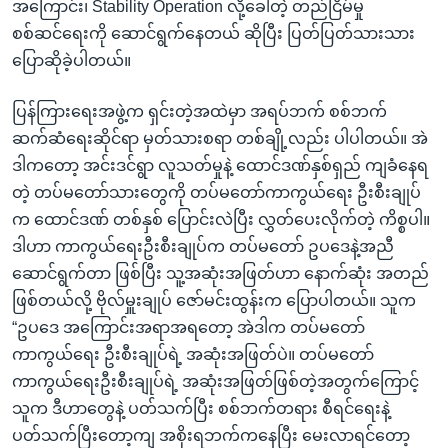
အကြောင်း၊ Stability Operation လို့ခေါ်တဲ့ တည်ငြိမ်မှု
စစ်ဆင်ရေးကို ဆောင်ရွက်နေတယ် ဆိုပြီး ပြတ်ပြတ်သားသား
ပြောဆိုခဲ့ပါတယ်။
ပြန်ကြားရေးအဖွဲ့က ရှင်းတဲ့အထဲမှာ အရပ်ဘက် စစ်ဘက်
ဆက်ဆံရေးဆိုင်ရာ မှတ်သားစရာ တစ်ချို့လည်း ပါပါတယ်။ အဲ
ဒါကတော့ အင်းဒင်ရွာ လူသတ်မှုနဲ့ ထောင်ဒဏ်နှစ်ရှည် ကျခံနေရ
တဲ့ တပ်မတော်သားတွေကို တပ်မတော်ကာကွယ်ရေး ဦးစီးချုပ်
က ထောင်ဒဏ် တစ်နှစ် ပြောင်းလဲပြီး လွှတ်ပေးလိုက်တဲ့ ကိစ္စပါ။
ဒါဟာ ကာကွယ်ရေးဦးစီးချုပ်က တပ်မတော် ဥပဒေနဲ့အညီ
ဆောင်ရွက်တာ ဖြစ်ပြီး သူ့အဆုံးအဖြတ်ဟာ နောက်ဆုံး အတည်
ဖြစ်တယ်လို့ ဗိုလ်မှူးချုပ် ဇော်မင်းထွန်းက ပြောပါတယ်။ သူက
“ဥပဒေ အကြောင်းအရာအရတော့ အဲဒါက တပ်မတော်
ကာကွယ်ရေး ဦးစီးချုပ်ရဲ့ အဆုံးအဖြတ်ပဲ။ တပ်မတော်
ကာကွယ်ရေးဦးစီးချုပ်ရဲ့ အဆုံးအဖြတ်ဖြစ်တဲ့အတွက်ကြောင့်
သူက ဒီဟာတွေနဲ့ ပတ်သက်ပြီး စစ်ဘက်တရား စီရင်ရေးနဲ့
ပတ်သက်ပြီးတော့ကျ အစိုးရဘက်ကနေပြီး မေးလာရင်တော့