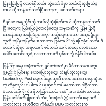
ပြန်ပြောပြဖို့ တာဝန်ရှိတယ်။ သို့သော် ဒီမှာ ဘယ်လိုဆုံးဖြတ်ခဲ့
တယ် ဆိုတာနဲ့ပတ်သက်ပြီးတော့ကျ၊ စစ်ဘက်တရား
စီရင်ရေးအမှုတိုင်းကို ဘယ်လိုဆုံးဖြတ်တယ် ဆိုတာနဲ့ပတ်သက်
ပြီးတော့ကျ ပြန်ပြောဖို့တာဝန်တော့၊ သမ္မတဆီကို ပြန်ပြောဖို့
တာဝန်တော့ အခြေခံဥပဒေမှာ ထည့်ရေးထားတာ တော့မရှိဘူး။
သူ့ကို အပြီးအပြတ်ပေးထားတာ ဖြစ်တယ်” လို့ ပြောခဲ့ပါတယ်။ ဒီ
လောက်ဆိုရင် အရပ်ဘက် စစ်ဘက် ဆက်ဆံရေး တပ်မတော်
ခေါင်းဆောင်တွေရဲ့ သဘောထားကို မှန်းဆလို့ ရနိုင်ပါတယ်။
ပြန်ကြားရေး အဖွဲ့ဘက်က ရှင်းတဲ့အထဲမှာ မီဒီယာသမားတွေ၊
ဖွဲ့စည်းပုံ ပြင်ရေး ဟောပြောသူတွေ၊ သံချပ်ထိုးသူတွေ၊
facebook မှာ Post ရေးတင်သူတွေကို တပ်မတော်က တရားစွဲနေ
တဲ့ ကိစ္စလည်း ပါပါတယ်။ ခုဆိုရင် တပ်မတော်ဟာ ဒါရိုက်တာ
မင်းထင်ကိုကိုကြီး၊ ဗိုလ်ကြီးဟောင်း နေမျိုးဇင်၊ မာန်(တောင်လုံး
ပြန်)၊ ဒေါင်းတို့မျိုးဆက် သံချပ်အဖွဲ့ဝင် (၇)ယောက်၊ ဧရာဝတီ
သတင်းဌာန အယ်ဒီတာ ကိုရဲနည်၊ DMG သတင်းဌာနက