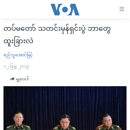
သုံး
ရ
လွယ်ကူ
တပ်မတော် သတင်းမှန်ရှင်းပွဲ ဘာတွေ
မူလစာမျက်နှာ
စေ
ထူးခြားလဲ
မြန်မာ
သည့်
ကမ္ဘာ့သတင်းများ
စည်သူအောင်မြင့်
Link
ဗွီဒီယို
နိုင်ငံတကာ
များ
၁၂ ဇြန္၊ ၂၀၁၉
သတင်းလွတ်လပ်ခွင့်
အမေရိကန်
ပင်မ
မျှဝေပါ
ရပ်ဝန်းတခု လမ်းတခု အလွန်
တရုတ်
အကြောင်းအရာ
သို့
အင်္ဂလိပ်စာလေ့လာမယ်
အစ္စရေး-ပါလက်စတိုင်း
ကျော်
အပတ်စဉ်ကဏ္ဍများ
အမေရိကန်သုံးအီဒီယံ
ကြည့်
ရေဒီယိုနှင့်ရုပ်သံ အချက်အလက်များ
မကြေးမုံရဲ့ အင်္ဂလိပ်စာ
ရေဒီယို
ရန်
ပင်မ
ရေဒီယို/တီဗွီအစီအစဉ်
ရုပ်ရှင်ထဲက အင်္ဂလိပ်စာ
တီဗွီ