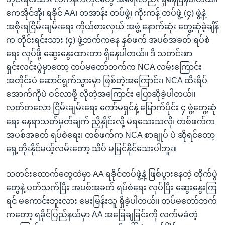
ကေအိုင်အို၊ ရခိုင် AA၊ တအာန်း တပ်ဖွဲ့၊ ကိုးကန့် တပ်ဖွဲ့ (၄) ဖွဲ့နဲ့
အစိုးရငြိမ်းချမ်းရေး ကိုယ်စားလှယ် အဖွဲ့ နောက်ဆုံး တွေ့ဆုံခဲ့ချိန်
က တိုင်းရင်းသား (၄) ဖွဲ့ဘက်ကနေ နှစ်ဖက် အပစ်အခတ် ရပ်စဲ
ရေး လုပ်ဖို့ ဆွေးနွေးထားတာ ရှိနေပါတယ်။ ဒီ သတင်းစာ
ရှင်းလင်းပွဲမှာတော့ တပ်မတော်ဘက်က NCA လမ်းကြောင်း
အတိုင်းပဲ ဆောင်ရွက်သွားမှာ ဖြစ်တဲ့အကြောင်း၊ NCA ထီးရိပ်
အောက်ကိုပဲ ဝင်လာဖို့ လိုတဲ့အကြောင်း ပြောဆိုခဲ့ပါတယ်။
လတ်တလော ငြိမ်းချမ်းရေး ကော်မရှင်နဲ့ မြောက်ပိုင်း ၄ ဖွဲ့တွေ့ဆုံ
ရေး နေရာသတ်မှတ်ချက် ညှိနှိုင်းလို့ မရသေးသလို၊ တစ်ဖက်က
အပစ်အခတ် ရပ်စဲရေး၊ တစ်ဖက်က NCA စာချုပ် ပဲ ဆိုရင်တော့
ရှေ့တိုးနိုင်မယ့်လမ်းတော့ သိပ် မမြင်နိုင်သေးပါဘူး။
သတင်းထောက်တွေထဲမှာ AA ရခိုင်တပ်ဖွဲ့နဲ့ ဖြစ်ပွားနေတဲ့ တိုက်ပွဲ
တွေနဲ့ ပတ်သက်ပြီး အပစ်အခတ် ရပ်စဲရေး လုပ်ပြီး ဆွေးနွေးကြ
ရင် မကောင်းဘူးလား မေးမြန်းသူ ရှိခဲ့ပါတယ်။ တပ်မတော်ဘက်
ကတော့ ရခိုင်ပြည်နယ်မှာ AA အခြေချခြင်းကို လက်မခံတဲ့