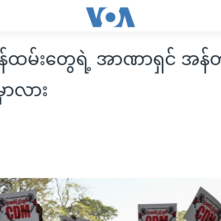
ထမ်းတွေရဲ့ အာဏာရှင် အန်တု
မှာလား