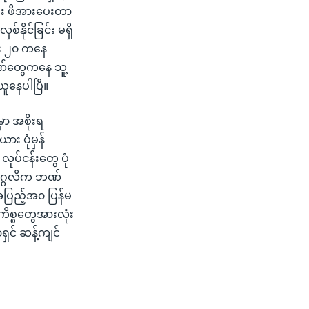
ီး ဖိအားပေးတာ
ိုင်ခြင်း မရှိ
်း ၂၀ ကနေ
ဘဏ်တွေကနေ သူ့
ယူနေပါပြီ။
ှာ အစိုးရ
ား ပုံမှန်
ုပ်ငန်းတွေ ပုံ
ပုဂ္ဂလိက ဘဏ်
အပြည့်အ၀ ပြန်မ
ကိစ္စတွေအားလုံး
ရှင် ဆန့်ကျင်