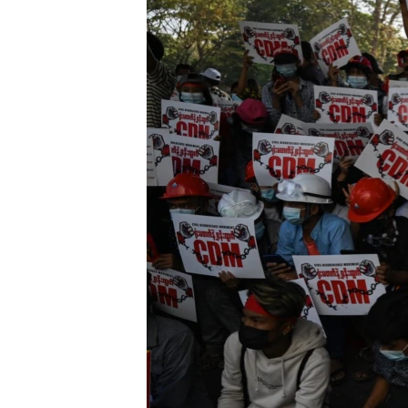
သုတပဒေသာ အင်္ဂလိပ်စာ
အ
ညွန်း
စာမျက်နှာ
သို့
ကျော်
ကြည့်
ရန်
ရှာဖွေ
ရန်
နေရာ
သို့
ကျော်
ရန်