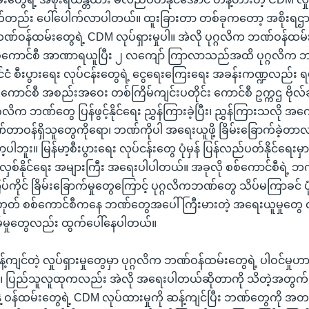
က်တည်း ပေါ်ပေါက်လာပါတယ်။ ထူးခြားတာ တစ်ခုကတော့ အစိုးရဌာန
က ဘဏ်ဝန်ထမ်းတွေရဲ့ CDM လုပ်ရှားမှုပါ။ အဲလို ပုဂ္ဂလိက ဘဏ်ဝန်ထမ
 စစ်ကောင်စီ အာဏာရယူပြီး ၂ လကျော် ကြာလာသည်အထိ ပုဂ္ဂလိက ဘဏ
ာနိုင်ငံ စီးပွားရေး လုပ်ငန်းတွေရဲ့ ငွေရေးကြေးရေး အခန်းကဏ္ဍလည်း ရပ
ကောင်စီ အစည်းအဝေး တစ်ကြိမ်ကျင်းပတိုင်း ကောင်စီ ဥက္ကဌ ဗိုလ်ချုပ
ဂ္ဂလိက ဘဏ်တွေ ပြန်ဖွင့်နိုင်ရေး ညွှန်ကြားခဲ့ပြီး၊ ညွှန်ကြားသလိ
 ဘဏ်တာဝန်ရှိသူတွေကိုရော၊ ဘဏ်ကိုပါ အရေးယူဖို့ ခြိမ်းခြောက်ခဲ့တ
ပါဘူး။ မြန်မာ့စီးပွားရေး လုပ်ငန်းတွေ ပုံမှန် ပြန်လည်ပတ်နိုင်ရေး
်ဖွင့်လှစ်နိုင်ရေး အများကြီး အရေးပါပါတယ်။ အခုလို စစ်ကောင်စီရဲ့ 
ိုင် ခြိမ်းခြောက်မှုတွေကြောင့် ပုဂ္ဂလိကဘဏ်တွေ သိပ်မကြာခင် ပုံမှ
မှမဟုတ် စစ်ကောင်စီကနေ ဘဏ်တွေအပေါ် ကြီးမားတဲ့ အရေးယူမှုတွ
းရိမ်မှုတွေလည်း ထွက်ပေါ်နေပါတယ်။
်ကျင်တဲ့ လှုပ်ရှားမှုတွေမှာ ပုဂ္ဂလိက ဘဏ်ဝန်ထမ်းတွေရဲ့ ပါဝင်မှုဟ
 ပြည်သူလူထုကလည်း အဲလို အရေးပါတယ်ဆိုတာကို သိတဲ့အတွက် 
နဲ့ ဝန်ထမ်းတွေရဲ့ CDM လုပ်ထားမှုကို ဆန့်ကျင်ပြီး ဘဏ်တွေကို အ