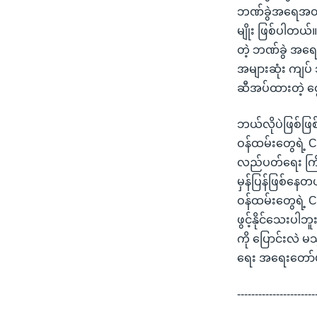
ဘဏ်ခွဲအရေအတွက
မျိုး ဖြစ်ပါတယ
တဲ့ ဘဏ်ခွဲ အရေ
အများဆုံး ကျပ်
ဆီအပ်ထားတဲ့ ငွေ
ဘယ်လိုပဲဖြစ်ဖြစ
ဝန်ထမ်းတွေရဲ့ CD
လည်ပတ်ရေး ကြိုး
မှန်ပြန်ဖြစ်နေတ
ဝန်ထမ်းတွေရဲ့ C
ဖွင့်နိုင်သေးပါ
ကို ပြောင်းလဲ မ
ရေး အရေးတော်ပု
----------------------