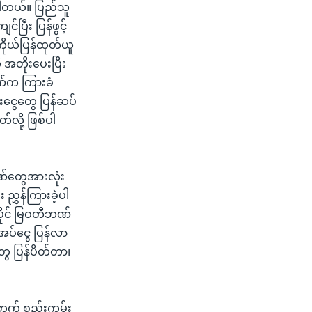
ကြပါတယ်။ ပြည်သူ
်ပြီး ပြန်ဖွင့်
ကိုယ်ပြန်ထုတ်ယူ
 အတိုးပေးပြီး
ဘဏ်က ကြားခံ
းငွေတွေ ပြန်ဆပ်
လို့ ဖြစ်ပါ
်တွေအားလုံး
 ညွှန်ကြားခဲ့ပါ
ပိုင် မြဝတီဘဏ်
အပ်ငွေ ပြန်လာ
ွေ ပြန်ပိတ်တာ၊
တွက် စည်းကမ်း