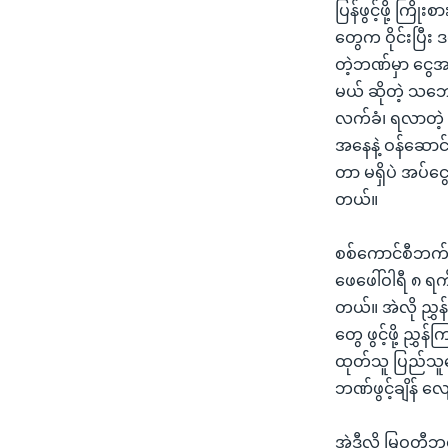
ပြန်ဖွင့်ဖို့ ကြ
တွေက ဝိုင်းပြီး ဒ
တဲ့ဘဏ်မှာ ငွေအပ
မယ် ဆိုတဲ့ သဘေ
လက်ခံ၊ ရလာတဲ့ င
အနေနဲ့ ဝန်ဆောင
တာ မရှိပဲ အပ်ငွ
တယ်။
စစ်ကောင်စီဘက
ဖေဖေါ်ဝါရီ ၈ ရက်
တယ်။ အဲလို ညွှန
တွေ ဖွင့်ဖို့ ည
ထုတ်သူ ပြည်သူတွ
ဘဏ်ဖွင့်ချိန် လ
အဲဒီလို မြဝတီ