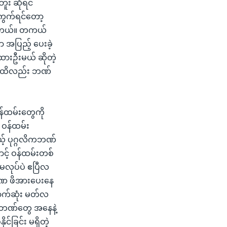
ူး ဆိုရင်
ကွက်ရင်တော့
ြပါတယ်။ တကယ်
အပြည့် ပေးခဲ့
ားဦးမယ် ဆိုတဲ့
 အထိလည်း ဘဏ်
န်ထမ်းတွေကို
 ဝန်ထမ်း
့် ပုဂ္ဂလိကဘဏ်
့် ဝန်ထမ်းတစ်
မလုပ်ပဲ ဧပြီလ
 ခဏ ဖိအားပေးနေ
ာက်ဆုံး မတ်လ
 ဘဏ်တွေ အနေနဲ့
ုင်ခြင်း မရှိတဲ့