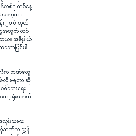
ဒ်တစ်ခု တစ်နေ့
်ပေးတော့တာ၊
်း ၂၀ ပဲ ထုတ်
ဏီတွေအတွက် တစ်
ါတယ်။ အဓိပ္ပါယ်
ဲ့ သဘောဖြစ်ပါ
ုဂ္ဂလိက ဘဏ်တွေ
်လို့ မရတာ ဆို
် စစ်ဆေးရေး
တော့ ရုံးမတက်
် အလုပ်သမား
ဟိုဘဏ်က ညွှန်