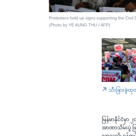
Protesters hold up signs supporting the Civi
(Photo by YE AUNG THU / AFP)
သီးခြားခွဲထု
မြန်မာနိုင်ငံမှာ 
အာဏာသိမ်းပွဲ ဖြ
လာသလို၊ ဝန်ထမ်း