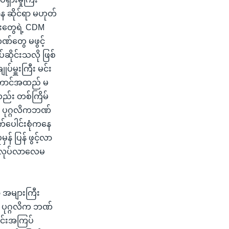
 ဆိုင်ရာ မဟုတ်
်းတွေရဲ့ CDM
်တွေ မဖွင့်
်ဆိုင်းသလို ဖြစ်
်မှူးကြီး မင်း
ု အကောင်အထည် မ
ာလည်း တစ်ကြိမ်
မှာ ပုဂ္ဂလိကဘဏ်
ဘက်ပေါင်းစုံကနေ
န် ပြန် ဖွင့်လာ
ေ လုပ်လာလေမ
ာ အများကြီး
ပုဂ္ဂလိက ဘဏ်
တင်းအကြပ်