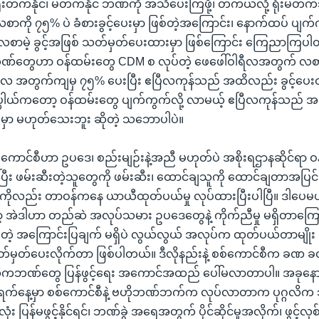
ုံးတက်နိုင်၊ မတက်နိုင် ဘဏ်ကို အသိပေးကြဖို့၊ တကယ်လို့ ရုံးမတက်ဘ
ို ၇၅% ပဲ ခံစားခွင့်ပေးမှာ ဖြစ်တဲ့အကြောင်း၊ နောက်ထပ် ပျက်
လစာမဲ့ ခွင့်အဖြစ် သတ်မှတ်ပေးထားမှာ ဖြစ်ကြောင်း ကြေညာက
ဘဏ်တွေဟာ ဝန်ထမ်းတွေ CDM စ လုပ်တဲ့ ဖေဖေါ်ဝါရီလအတွက် လစာ 
 အတွက်ကျမှ ၇၅% ပေးပြီး ဧပြီလကုန်သည် အထိလည်း ခွင့်ပေးထ
ပါယ်ကတော့ ဝန်ထမ်းတွေ ပျက်ကွက်လို့ လာမယ့် ဧပြီလကုန်သည်
ုင်ဦးမှာ မဟုတ်သေးဘူး ဆိုတဲ့ သဘောပါပဲ။
စ်ကောင်စီဟာ ဥပဒေ၊ စည်းမျဉ်းနဲ့အညီ မဟုတ်ပဲ အစိုးရဌာနဆိုင်ရာ ဝ
ုပြီး ဖမ်းဆီးတဲ့သူတွေကို ဖမ်းဆီး၊ ထောင်ချသူကို ထောင်ချတာအပြင်
ိုလည်း တာဝန်ကနေ ယာယီထုတ်ပယ်မှု လုပ်ထားပြီးပါပြီ။ ဒါပေမယ
ဲဒါဟာ တည်ဆဲ အလုပ်သမား ဥပဒေတွေနဲ့ ကိုက်ညီမှု မရှိတာကြောင
လုံတဲ့ အကြောင်းပြချက် မရှိပဲ လွယ်လွယ် အလုပ်က ထုတ်ပယ်တာမျိုး 
သတ်မှတ်ပေးလိုက်တာ ဖြစ်ပါတယ်။ ဒီလိုနည်းနဲ့ စစ်ကောင်စီက ခဏ
ဂလိကဘဏ်တွေ ပြန်ဖွင့်ရေး အကောင်အထည် ပေါ်မလာတာပါ။ အခုနေ
၈ ရက်နေ့မှာ စစ်ကောင်စီနဲ့ ဗဟိုဘဏ်ဘက်က လုပ်လာတာက ပုဂ္ဂလိက
 ပြန်မဖွင့်နိုင်ရင်၊ ဘဏ်ခွဲ အရေအတွက် ပိုင်ဆိုင်မှုအလိုက်၊ ဖွင့်လှစ်နိ