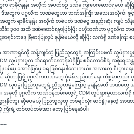
် ရာခိုင်နှုန်း အလိုက် အပတ်စဉ် ဒဏ်ကြေးပေးဆောင်ရမယ် ဆိုပြ
်။ ဒီအတွက် ပုဂ္ဂလိက ဘဏ်တွေဟာ ဘဏ်အကြီး အသေးအလိုက်၊ ဖွင့်လှစ်န
အတွက် ရာခိုင်နှုန်း အလိုက် တစ်ပတ် ဒဏ်ငွေ အနည်းဆုံး ကျပ် သိန
 သိန်း ၃၀၀ အထိ ဒဏ်ဆောင်ရမှာဖြစ်ပြီး ဗဟိုဘဏ်ဟာ ပုဂ္ဂလိက 
စာရင်းကနေ မြီစားပြုလုပ် ခုနှိမ်မယ်လို့ ဆိုပြီး လက်ရှိ ဒဏ်ကြေး စ
် အာဏာရှင်ကို ဆန့်ကျင်တဲ့ ပြည်သူတွေရဲ့ အကြမ်းမဖက် လှုပ်ရှားမှုမ
M လှုပ်ရှားမှုက ထိရောက်နေတုန်းပဲရှိပြီး စစ်ကောင်စီရဲ့ အစိုးရယန္တယ
ပမ်းမှု အောင်မြင်မှု မရ ဖြစ်နေပါသေးတယ်။ အလားတူ စီးပွားရေး လ
ယ် ဆိုတာပြဖို့ ပုဂ္ဂလိကဘဏ်တွေ ပုံမှန်လည်ပတ်ရေး ကိစ္စမှာလည်း 
DM လုပ်မှု၊ ပြည်သူတွေရဲ့ ညီညွတ်မှုကြောင့် ခုချိန်အထိ ဘဏ်တွေ 
ဘူး။ အခုလို ပုဂ္ဂလိက ဘဏ်ဝန်ထမ်းတွေရဲ့ CDM လှုပ်ရှားမှုဟာလက်ရှိ 
သွားနိုင်ဘူး ဆိုပေမယ့် ပြည်သူလူထု တစ်ရပ်လုံး ဆင်နွဲှနေတဲ့ အာဏာ
ံကြီးရဲ့ တစ်တပ်တစ်အား တော့ ဖြစ်နေဆဲပါ။
-----