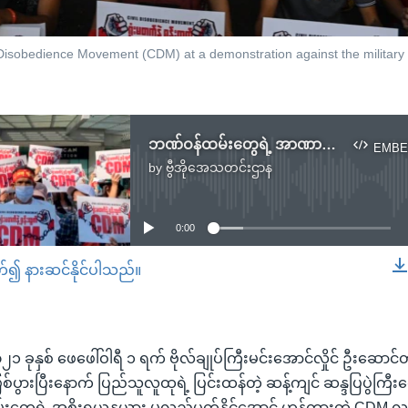
l Disobedience Movement (CDM) at a demonstration against the militar
ဘဏ်ဝန်ထမ်းတွေရဲ့ အာဏာရှင် အန်တုမှု ထိရောက်မှာလား
EMBE
by
ဗွီအိုအေသတင်းဌာန
No media source currently available
0:00
တ်၍ နားဆင်နိုင်ပါသည်။
EMBED
၂၀၂၁ ခုနှစ် ဖေဖေါ်ဝါရီ ၁ ရက် ဗိုလ်ချုပ်ကြီးမင်းအောင်လှိုင် ဦးဆောင်တ
စ်ပွားပြီးနောက် ပြည်သူလူထုရဲ့ ပြင်းထန်တဲ့ ဆန့်ကျင် ဆန္ဒပြပွဲကြီး
တွေရဲ့ အစိုးရယန္တယား မလည်ပတ်နိုင်အောင် ဟန့်တားတဲ့ CDM လှုပ်ရ