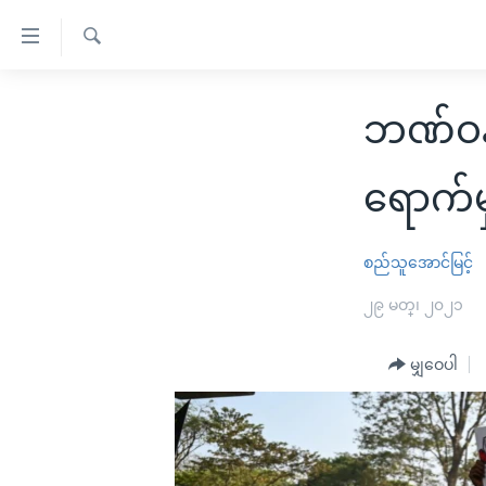
သုံး
ရ
ရှာဖွေ
လွယ်ကူ
မူလစာမျက်နှာ
ရ
ဘဏ်ဝန်
စေ
မြန်မာ
လာ
သည့်
ဒ်
ကမ္ဘာ့သတင်းများ
ရောက်
Link
ဗွီဒီယို
နိုင်ငံတကာ
များ
သတင်းလွတ်လပ်ခွင့်
အမေရိကန်
စည်သူအောင်မြင့်
ပင်မ
ရပ်ဝန်းတခု လမ်းတခု အလွန်
တရုတ်
၂၉ မတ္၊ ၂၀၂၁
အကြောင်းအရာ
အင်္ဂလိပ်စာလေ့လာမယ်
အစ္စရေး-ပါလက်စတိုင်း
သို့
မျှဝေပါ
အပတ်စဉ်ကဏ္ဍများ
အမေရိကန်သုံးအီဒီယံ
ကျော်
ကြည့်
ရေဒီယိုနှင့်ရုပ်သံ အချက်အလက်များ
မကြေးမုံရဲ့ အင်္ဂလိပ်စာ
ရေဒီယို
ရန်
ရေဒီယို/တီဗွီအစီအစဉ်
ရုပ်ရှင်ထဲက အင်္ဂလိပ်စာ
တီဗွီ
ပင်မ