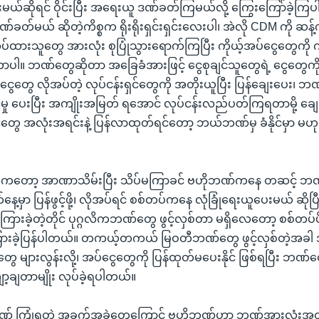
ိုးစားမယ်ဆိုရင် ဝိုင်းပြီး အရေးယူ ဒဏ်ခတ်ကြမယ်လို့ ကြွေးကြော်ခဲ့
ဏ်ခတ်မယ် ဆိုတဲ့ကိစ္စက ရိုးရိုးရှင်းရှင်းလေးပါ၊ အဲလို CDM ကို ဆန့်ကျင
်ထားသူတွေ အားလုံး စုပြုံသွားရောက်ကြပြီး ကိုယ့်အပ်ငွေတွေကို 
ာပါ။ ဘဏ်တွေဆိုတာ အခြေခံအားဖြင့် ငွေစုချင်သူတွေရဲ့ ငွေတွေကို
ွေတွေ လိုအပ်တဲ့ လုပ်ငန်းရှင်တွေကို အတိုးယူပြီး ပြန်ချေးပေး၊ 
်မှု ပေးပြီး အကျိုးအမြတ် ရအောင် လုပ်ငန်းလည်ပတ်ကြရတာမို့ ချေ
ေတွေ အလုံးအရင်းနဲ့ ပြန်လာထုတ်ရင်တော့ ဘယ်ဘဏ်မှ ခံနိုင်မှာ မဟုတ်
်ကတော့ အာဏာသိမ်းပြီး သိပ်မကြာခင် ဗဟိုဘဏ်ကနေ တဆင့် ဘဏ
နေ့မှာ ပြန်ဖွင့်ဖို့၊ လိုအပ်ရင် စစ်တပ်ကနေ လုံခြုံရေးယူပေးမယ် ဆိုပြီး
်ကြားခဲ့တဲ့တိုင် ပုဂ္ဂလိကဘဏ်တွေ ဖွင့်လှစ်တာ မရှိလေတော့ စစ်တပ်
ွှန်ကြားခဲ့ပြန်ပါတယ်။ တကယ့်တကယ် မြဝတီဘဏ်တွေ ဖွင့်လှစ်တဲ့အခါ 
ေ များလွန်းလို့၊ အပ်ငွေတွေကို ပြန်ထုတ်မပေးနိုင် ဖြစ်ရပြီး ဘဏ်တ
ျော့ချတာမျိုး လုပ်ခဲ့ရပါတယ်။
ဘဏ် ကြုံရတဲ့ အခက်အခဲတွေကြောင့် ဗဟိုဘဏ်ဟာ ဘဏ်အားလုံးအ