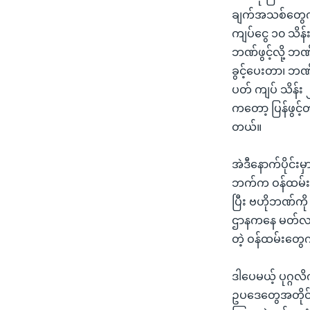
ချက်အသစ်တွေကို
ကျပ်ငွေ ၁၀ သိန်
ဘဏ်ဖွင့်လို့ ဘ
ခွင့်ပေးတာ၊ ဘဏ်
ပတ် ကျပ် သိန်း 
ကတော့ ပြန်ဖွင့်
တယ်။
အဲဒီနောက်ပိုင်း
ဘက်က ဝန်ထမ်းတွ
ပြီး ဗဟိုဘဏ်က
ဌာနကနေ မတ်လ ၂
တဲ့ ဝန်ထမ်းတွေက
ဒါပေမယ့် ပုဂ္ဂ
ဥပဒေတွေအတိုင်း