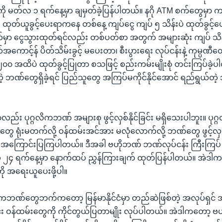
 မတ်လ ၁ ရက်နေ့မှာ ချမှတ်ခဲ့ပြန်ပါတယ်။ နဂို ATM စက်တွေမှာ က
း ထုတ်ယူခွင့်ပေးရာကနေ တစ်နေ့ ကျပ်ငွေ ကျပ် ၅ သိန်းပဲ ထုတ်ခွင့
ဏ်မှာ ငွေသွားထုတ်ရင်လည်း တစ်ပတ်စာ အတွက် အများဆုံး ကျပ် သိန
အကောင့်န် ပိတ်သိမ်းခွင့် မပေးတာ၊ စီးပွားရေး လုပ်ငန်းနဲ့ ကုမ္ပ
၂၀၀ အထိပဲ ထုတ်ခွင့်ပြုတာ စသဖြင့် စည်းကမ်းမျိုးစုံ တင်းကြပ်ခဲ့ပ
တဲ့ ဘဏ်တွေရှိခဲ့ရင် ပြည်သူတွေ အကြပ်မကိုင်နိုင်အောင် ရည်ရွယ်တ
မှာလည်း ပုဂ္ဂလိကဘဏ် အများစု ဖွင့်လှစ်နိုင်ခြင်း မရှိသေးပါဘူး။ ပ
ေ ရုံးမတက်လို့ ဝန်ထမ်းအင်အား မလုံလောက်လို့ ဘဏ်တွေ ဖွင့်လှစ
ို အကြောင်းပြကြပါတယ်။ ဒီအခါ ဗဟိုဘဏ် ဘဏ်လုပ်ငန်း ကြီးကြပ
၄ ရက်နေ့မှာ နောက်ထပ် ညွှန်ကြားချက် ထုတ်ပြန်ပါတယ်။ အဲဒါက
ို အရေးယူပေးဖို့ပါ။
လိကဘဏ်တွေဘက်ကတော့ မြန်မာနိုင်ငံမှာ တည်ဆဲဖြစ်တဲ့ အလုပ်ရှင
 ဝန်ထမ်းတွေကို ကိုင်တွယ်ပြတာမျိုး လုပ်ပါတယ်။ အဲဒါကတော့ ဗ