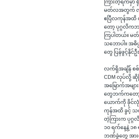
ကြားတဲ့ရက်မှာ ရ
မတ်လအတွက် လစာက
ဧပြီလကုန်အထိ 
တော့ ပုဂ္ဂလိက
ကြပါတယ်။ မတ်လ
သဘောပါ။ အဓိပ္
တွေ ပြန်ဖွင့်နိ
လက်ရှိအချိန် စ
CDM လုပ်လို့ ဆိ
အမြောက်အများက
တွေဘက်ကတော့ အ
ယောက်ကို ခိုင်
ကုန်အထိ ခွင့် 
တဲ့ကြားက ပုဂ္
၁၀ ရက်နေ့နဲ့ ၁
ဘဏ်ခွဲတွေ အားလုံး