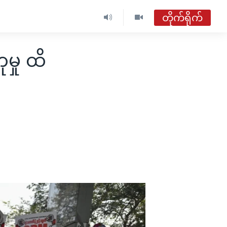
တိုက်ရိုက်
ဗွီအိုအေ မြန်မာညချမ်း
မှု ထိ
တိုက်ရိုက်ထုတ်လွှင့်မှု
အစီအစဉ်များ
ဗွီအိုအေ မြန်မာညချမ်း
ရေဒီယိုတိုက်ရိုက်နားဆင်ရန်