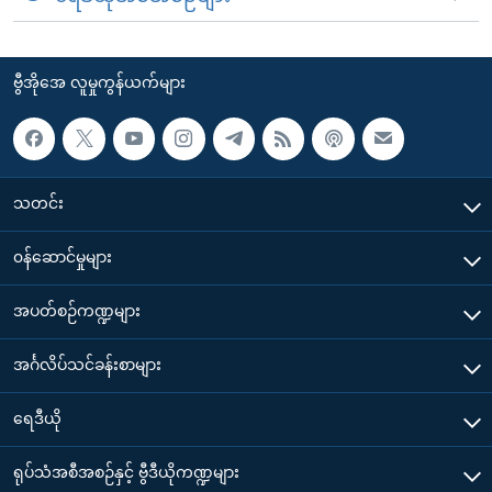
ဗွီအိုအေ လူမှုကွန်ယက်များ
သတင်း
၀န်ဆောင်မှုများ
အပတ်စဉ်ကဏ္ဍများ
အင်္ဂလိပ်သင်ခန်းစာများ
ရေဒီယို
ရုပ်သံအစီအစဉ်နှင့် ဗွီဒီယိုကဏ္ဍများ