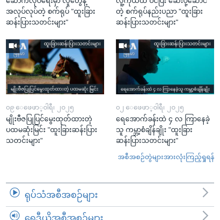
ဆောက်လုပ်ရေးမှာ လူတွေနဲ့
လူ့ကိုယ်ထဲ ဝင်ပြီး ဆေးပို့ဆောင်
အလုပ်လုပ်တဲ့ စက်ရုပ် "ထူးခြား
တဲ့ စက်ရုပ်နည်းပညာ "ထူးခြား
ဆန်းပြားသတင်းများ"
ဆန်းပြားသတင်းများ"
၀၉ ေဖေဖာ္၀ါရီ၊ ၂၀၂၅
၀၂ ေဖေဖာ္၀ါရီ၊ ၂၀၂၅
မျိုးဗီဇပြုပြင်မွေးထုတ်ထားတဲ့
ရေအောက်ခန်းထဲ ၄ လ ကြာနေခဲ့
ပထမဆုံးမြင်း "ထူးခြားဆန်းပြား
သူ ကမ္ဘာ့စံချိန်ချိုး "ထူးခြား
သတင်းများ"
ဆန်းပြားသတင်းများ"
အစီအစဉ်တွဲများအားလုံးကြည့်ရှုရန်
ရုပ်သံအစီအစဉ်များ
ရေဒီယိုအစီအစဉ်များ