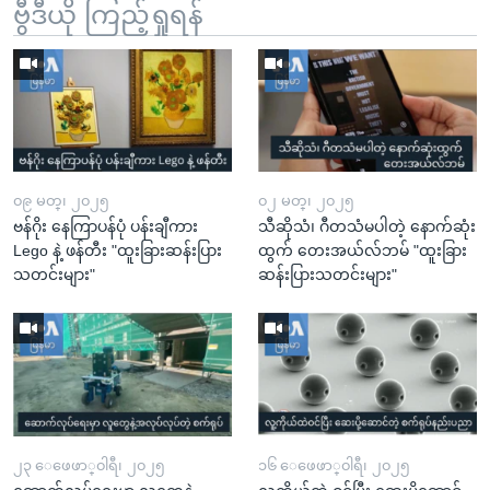
ဗွီဒီယို ကြည့်ရှုရန်
၀၉ မတ္၊ ၂၀၂၅
၀၂ မတ္၊ ၂၀၂၅
ဗန်ဂိုး နေကြာပန်ပုံ ပန်းချီကား
သီဆိုသံ၊ ဂီတသံမပါတဲ့ နောက်ဆုံး
Lego နဲ့ ဖန်တီး "ထူးခြားဆန်းပြား
ထွက် တေးအယ်လ်ဘမ် "ထူးခြား
သတင်းများ"
ဆန်းပြားသတင်းများ"
၂၃ ေဖေဖာ္၀ါရီ၊ ၂၀၂၅
၁၆ ေဖေဖာ္၀ါရီ၊ ၂၀၂၅