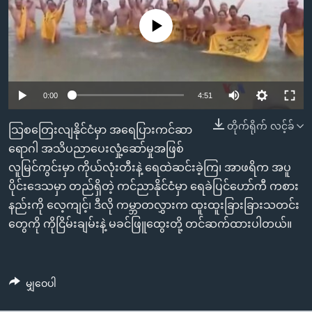
အ
သုတပဒေသာ အင်္ဂလိပ်စာ
ညွန်း
Learning English
No media source currently available
စာမျက်နှာ
သို့
ဗွီအိုအေ လူမှုကွန်ယက်များ
ကျော်
0:00
4:51
ကြည့်
ရန်
တိုက်ရိုက် လင့်ခ်
ဘာသာစကားများ
သြစတြေးလျနိုင်ငံမှာ အရေပြားကင်ဆာ
ရှာဖွေ
ရောဂါ အသိပညာပေးလှုံ့ဆော်မှုအဖြစ်
ရန်
လူမြင်ကွင်းမှာ ကိုယ်လုံးတီးနဲ့ ရေထဲဆင်းခဲ့ကြ၊ အာဖရိက အပူ
နေရာ
ပိုင်းဒေသမှာ တည်ရှိတဲ့ ကင်ညာနိုင်ငံမှာ ရေခဲပြင်ဟော်ကီ ကစား
သို့
နည်းကို လေ့ကျင့်၊ ဒီလို ကမ္ဘာတလွှားက ထူးထူးခြားခြားသတင်း
ကျော်
တွေကို ကိုငြိမ်းချမ်းနဲ့ မခင်ဖြူထွေးတို့ တင်ဆက်ထားပါတယ်။
ရန်
မျှဝေပါ