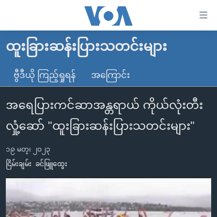
သုံး
ရ
လွယ်ကူ
ထူးခြားဆန်းပြားသတင်းများ
မူလစာမျက်နှာ
စေ
မြန်မာ
ဗွီဒီယို ကြည့်ရှုရန်
အကြောင်း
သည့်
ကမ္ဘာ့သတင်းများ
Link
အရေပြားကင်ဆာအန္တရာယ် ကိုယ်လုံးတီး
ဗွီဒီယို
နိုင်ငံတကာ
များ
သတင်းလွတ်လပ်ခွင့်
အမေရိကန်
လှုံ့ဆော် "ထူးခြားဆန်းပြားသတင်းများ"
ပင်မ
ရပ်ဝန်းတခု လမ်းတခု အလွန်
တရုတ်
အကြောင်းအရာ
၁၉ မတ္၊ ၂၀၂၃
သို့
အင်္ဂလိပ်စာလေ့လာမယ်
အစ္စရေး-ပါလက်စတိုင်း
ငြိမ်းချမ်း
ခင်ဖြူထွေး
ကျော်
အပတ်စဉ်ကဏ္ဍများ
အမေရိကန်သုံးအီဒီယံ
ကြည့်
ရေဒီယိုနှင့်ရုပ်သံ အချက်အလက်များ
မကြေးမုံရဲ့ အင်္ဂလိပ်စာ
ရေဒီယို
ရန်
ပင်မ
ရေဒီယို/တီဗွီအစီအစဉ်
ရုပ်ရှင်ထဲက အင်္ဂလိပ်စာ
တီဗွီ