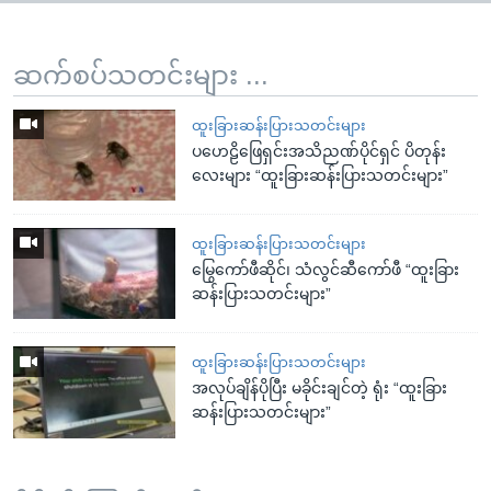
ဆက်စပ်သတင်းများ ...
ထူးခြားဆန်းပြားသတင်းများ
ပဟေဠိဖြေရှင်းအသိညဏ်ပိုင်ရှင် ပိတုန်း
လေးများ “ထူးခြားဆန်းပြားသတင်းများ”
ထူးခြားဆန်းပြားသတင်းများ
မြွေကော်ဖီဆိုင်၊ သံလွင်ဆီကော်ဖီ “ထူးခြား
ဆန်းပြားသတင်းများ”
ထူးခြားဆန်းပြားသတင်းများ
အလုပ်ချိန်ပိုပြီး မခိုင်းချင်တဲ့ ရုံး “ထူးခြား
ဆန်းပြားသတင်းများ”