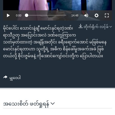
အ
သုတပဒေသာ အင်္ဂလိပ်စာ
ညွန်း
Learning English
စာမျက်နှာ
0:00
14:48
သို့
ဗွီအိုအေ လူမှုကွန်ယက်များ
တိုက်ရိုက် လင့်ခ်
မိုင်ပေါင်း သောင်းနဲ့ချီ မောင်းနှင်ရတဲ့ဒဏ်၊
ကျော်
ရာသီဥတု အပြောင်းအလဲ ဒဏ်တွေကြားက
ကြည့်
သတ်မှတ်ထားတဲ့ အချိန်အတိုင်း ခရီးရောက်အောင် မဖြစ်မနေ
ရန်
ဘာသာစကားများ
မောင်းနှင်ရတာဟာ သူတို့ရဲ့ အဓိက စိန်ခေါ်မှုအခက်အခဲ ဖြစ်
ရှာဖွေ
တယ်လို့ စိုင်းဇွမ်ဖနဲ့ ကိုအောင်ကျော်ဝင်းတို့က ပြောပါတယ်။
ရန်
နေရာ
သို့
ကျော်
မျှဝေပါ
ရန်
အသေးစိတ် ဖတ်ရှုရန်