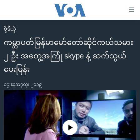
သုံး
ရ
လွယ်ကူ
ဗွီဒီယို
မူလစာမျက်နှာ
စေ
ကမ္ဘာပတ်မြန်မာမော်တော်ဆိုင်ကယ်သမား
မြန်မာ
သည့်
၂ ဦး အတွေ့အကြုံ skype နဲ့ ဆက်သွယ်
ကမ္ဘာ့သတင်းများ
Link
ဗွီဒီယို
နိုင်ငံတကာ
မေးမြန်း
များ
သတင်းလွတ်လပ်ခွင့်
အမေရိကန်
ပင်မ
၀၇ ၾသဂုတ္၊ ၂၀၁၉
ရပ်ဝန်းတခု လမ်းတခု အလွန်
တရုတ်
အကြောင်းအရာ
သို့
အင်္ဂလိပ်စာလေ့လာမယ်
အစ္စရေး-ပါလက်စတိုင်း
ကျော်
အပတ်စဉ်ကဏ္ဍများ
အမေရိကန်သုံးအီဒီယံ
ကြည့်
ရေဒီယိုနှင့်ရုပ်သံ အချက်အလက်များ
မကြေးမုံရဲ့ အင်္ဂလိပ်စာ
ရေဒီယို
ရန်
No media source currently available
ပင်မ
ရေဒီယို/တီဗွီအစီအစဉ်
ရုပ်ရှင်ထဲက အင်္ဂလိပ်စာ
တီဗွီ