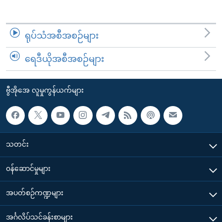
ရုပ်သံအစီအစဉ်များ
ရေဒီယိုအစီအစဉ်များ
ဗွီအိုအေ လူမှုကွန်ယက်များ
သတင်း
၀န်ဆောင်မှုများ
အပတ်စဉ်ကဏ္ဍများ
အင်္ဂလိပ်သင်ခန်းစာများ