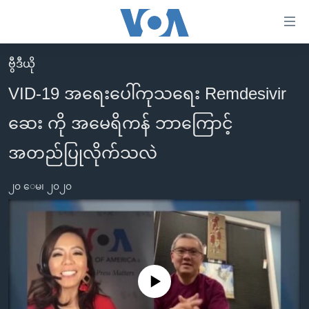
သုံး
ရ
လွယ်ကူ
ဗွီဒီယို
မူလစာမျက်နှာ
စေ
VID-19 အရေးပေါ်ကုသရေး Remdesivir
မြန်မာ
သည့်
ဆေး ကို အမေရိကန် ဘာကြောင့်
ကမ္ဘာ့သတင်းများ
Link
ဗွီဒီယို
နိုင်ငံတကာ
အတည်ပြုလိုက်သလဲ
များ
သတင်းလွတ်လပ်ခွင့်
အမေရိကန်
ပင်မ
၂၀ ေမ၊ ၂၀၂၀
ရပ်ဝန်းတခု လမ်းတခု အလွန်
တရုတ်
အကြောင်းအရာ
သို့
အင်္ဂလိပ်စာလေ့လာမယ်
အစ္စရေး-ပါလက်စတိုင်း
ကျော်
အပတ်စဉ်ကဏ္ဍများ
အမေရိကန်သုံးအီဒီယံ
ကြည့်
ရေဒီယိုနှင့်ရုပ်သံ အချက်အလက်များ
မကြေးမုံရဲ့ အင်္ဂလိပ်စာ
ရေဒီယို
ရန်
No media source currently available
ပင်မ
ရေဒီယို/တီဗွီအစီအစဉ်
ရုပ်ရှင်ထဲက အင်္ဂလိပ်စာ
တီဗွီ