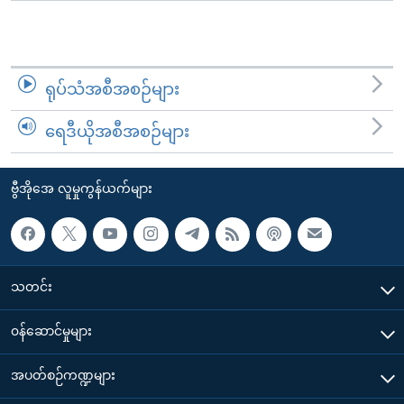
ရုပ်သံအစီအစဉ်များ
ရေဒီယိုအစီအစဉ်များ
ဗွီအိုအေ လူမှုကွန်ယက်များ
သတင်း
၀န်ဆောင်မှုများ
အပတ်စဉ်ကဏ္ဍများ