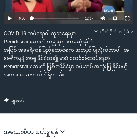
အ
သုတပဒေသာ အင်္ဂလိပ်စာ
ညွန်း
Learning English
စာမျက်နှာ
0:00
12:17
သို့
ဗွီအိုအေ လူမှုကွန်ယက်များ
တိုက်ရိုက် လင့်ခ်
COVID-19 ကပ်ရောဂါ ကုသရေးမှာ
ကျော်
Remdesivir ဆေးကို ကမ္ဘာမှာ ပထမဆုံးနိုင်ငံ
ကြည့်
အဖြစ် အမေရိကန်ပြည်ထောင်စုက အတည်ပြုလိုက်တာပါ။ အ
ရန်
ဘာသာစကားများ
မေရိကန်နဲ့ အာရှ နိုင်ငံတချို့မှာပဲ စတင်စမ်းသပ်နေတဲ့
ရှာဖွေ
Remdesivir ဆေးကို မြန်မာနိုင်ငံမှာ စမ်းသပ် အသုံးပြုနိုင်မယ့်
ရန်
အလားအလာဘယ်လိုရှိသလဲ။
နေရာ
သို့
ကျော်
ရန်
မျှဝေပါ
အသေးစိတ် ဖတ်ရှုရန်