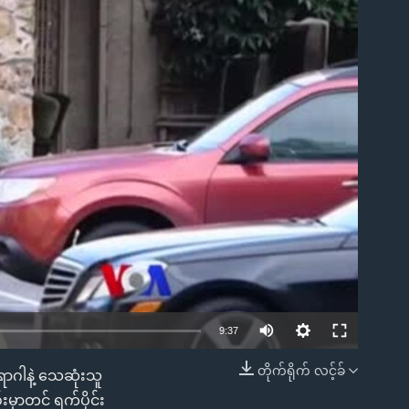
ble
9:37
တိုက်ရိုက် လင့်ခ်
ောဂါနဲ့ သေဆုံးသူ
EMBED
မှာတင် ရက်ပိုင်း