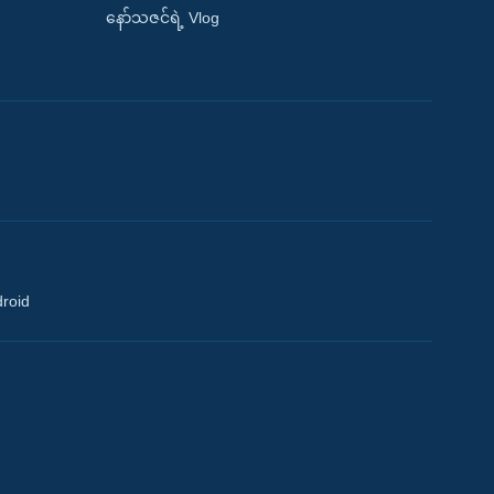
နော်သဇင်ရဲ့ Vlog
droid