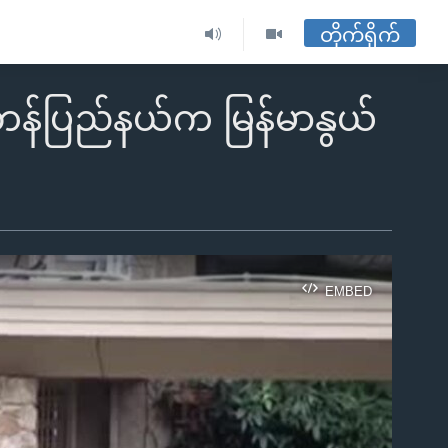
တိုက်ရိုက်
ရှင်တန်ပြည်နယ်က မြန်မာနွယ်
EMBED