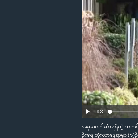
သုတပဒေသာ အင်္ဂလိပ်စာ
အ
ညွန်း
စာမျက်နှာ
သို့
ကျော်
ကြည့်
ရန်
ရှာဖွေ
ရန်
နေရာ
သို့
ကျော်
ရန်
0:00
အခုနောက်ဆုံးရရှိတဲ့ သတင်
ဦးရေ တိုးလာနေရာမှာ (၉)ဦး