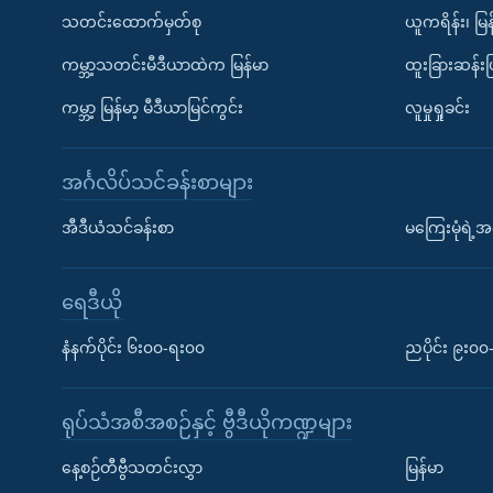
သတင်းထောက်မှတ်စု
ယူကရိန်း၊ မြန
ကမ္ဘာ့သတင်းမီဒီယာထဲက မြန်မာ
ထူးခြားဆန်း
ကမ္ဘာ့ မြန်မာ့ မီဒီယာမြင်ကွင်း
လူမှုရှုခင်း
အင်္ဂလိပ်သင်ခန်းစာများ
အီဒီယံသင်ခန်းစာ
မကြေးမုံရဲ့အင
ရေဒီယို
နံနက်ပိုင်း ၆း၀၀-ရး၀၀
ညပိုင်း ၉း၀
ရုပ်သံအစီအစဉ်နှင့် ဗွီဒီယိုကဏ္ဍများ
နေ့စဉ်တီဗွီသတင်းလွှာ
မြန်မာ