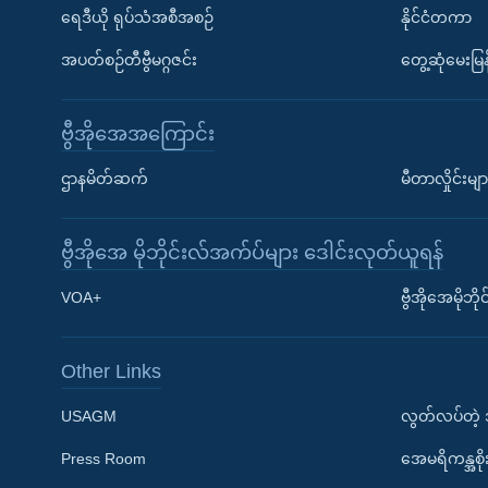
ရေဒီယို ရုပ်သံအစီအစဉ်
နိုင်ငံတကာ
အပတ်စဉ်တီဗွီမဂ္ဂဇင်း
တွေ့ဆုံမေးမြန
ဗွီအိုအေအကြောင်း
ဌာနမိတ်ဆက်
မီတာလှိုင်းမျာ
ဗွီအိုအေ မိုဘိုင်းလ်အက်ပ်များ ဒေါင်းလုတ်ယူရန်
Learning English
VOA+
ဗွီအိုအေမိုဘ
ဗွီအိုအေ လူမှုကွန်ယက်များ
Other Links
USAGM
လွတ်လပ်တဲ့
Press Room
အေမရိကန္အစိ
ဘာသာစကားများ