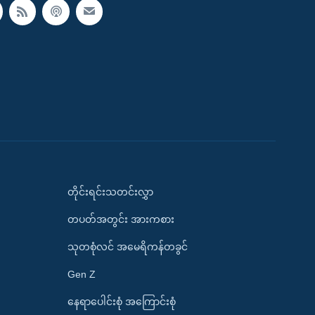
တိုင်းရင်းသတင်းလွှာ
တပတ်အတွင်း အားကစား
သုတစုံလင် အမေရိကန်တခွင်
Gen Z
နေရာပေါင်းစုံ အကြောင်းစုံ