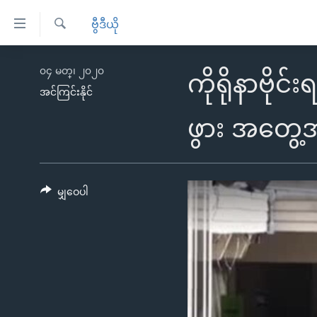
သုံး
ဗွီဒီယို
ရ
ရှာဖွေ
လွယ်ကူ
မူလစာမျက်နှာ
၀၄ မတ္၊ ၂၀၂၀
ရ
ကိုရိုနာဗိုင
စေ
မြန်မာ
လာ
အင်ကြင်းနိုင်
သည့်
ဒ်
ကမ္ဘာ့သတင်းများ
ဖွား အတွေ့
Link
ဗွီဒီယို
နိုင်ငံတကာ
များ
သတင်းလွတ်လပ်ခွင့်
အမေရိကန်
ပင်မ
ရပ်ဝန်းတခု လမ်းတခု အလွန်
တရုတ်
မျှဝေပါ
အကြောင်းအရာ
အင်္ဂလိပ်စာလေ့လာမယ်
အစ္စရေး-ပါလက်စတိုင်း
သို့
အပတ်စဉ်ကဏ္ဍများ
အမေရိကန်သုံးအီဒီယံ
ကျော်
ကြည့်
ရေဒီယိုနှင့်ရုပ်သံ အချက်အလက်များ
မကြေးမုံရဲ့ အင်္ဂလိပ်စာ
ရေဒီယို
ရန်
ရေဒီယို/တီဗွီအစီအစဉ်
ရုပ်ရှင်ထဲက အင်္ဂလိပ်စာ
တီဗွီ
ပင်မ