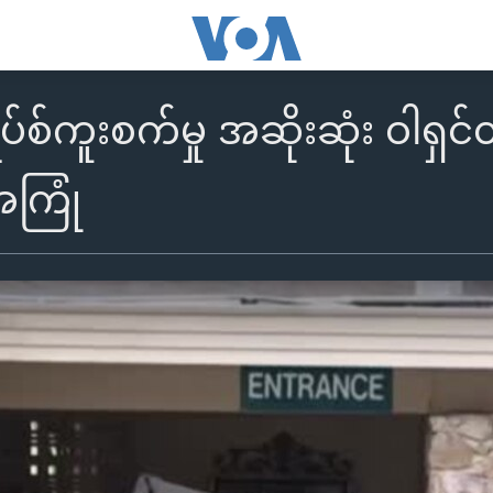
်းရပ်စ်ကူးစက်မှု အဆိုးဆုံး ဝါ
အကြုံ