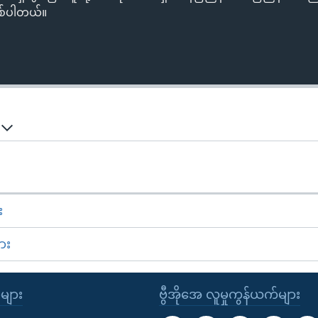
စ်ပါတယ်။
်
း
ား
ုများ
ဗွီအိုအေ လူမှုကွန်ယက်များ