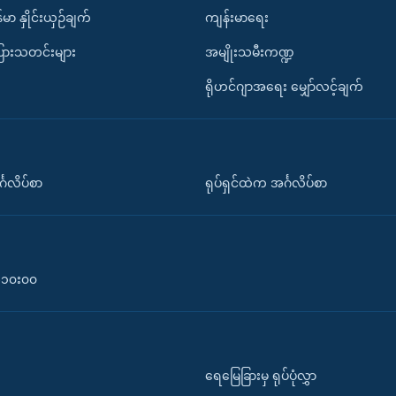
်မာ နှိုင်းယှဉ်ချက်
ကျန်းမာရေး
ပြားသတင်းများ
အမျိုးသမီးကဏ္ဍ
ရိုဟင်ဂျာအရေး မျှော်လင့်ချက်
်္ဂလိပ်စာ
ရုပ်ရှင်ထဲက အင်္ဂလိပ်စာ
၀-၁၀း၀၀
ရေမြေခြားမှ ရုပ်ပုံလွှာ