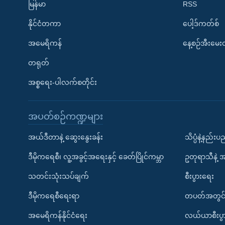
မြန်မာ
RSS
နိုင်ငံတကာ
ပေါ့ဒ်ကတ်စ်
အမေရိကန်
နေ့စဉ်အီးမေ
တရုတ်
အစ္စရေး-ပါလက်စတိုင်း
အပတ်စဉ်ကဏ္ဍများ
အယ်ဒီတာနဲ့ ဆွေးနွေးခန်း
သိပ္ပံနဲ့နည်း
ဒီမိုကရေစီ၊ လူ့အခွင့်အရေးနှင့် ခေတ်ပြိုင်ကမ္ဘာ
ဥတုရာသီနဲ့ 
သတင်းသုံးသပ်ချက်
စီးပွားရေး
ဒီမိုကရေစီရေးရာ
တပတ်အတွင်
အမေရိကန်နိုင်ငံရေး
လယ်ယာစီးပွ