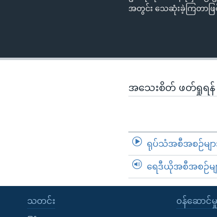
အတွင်း သေဆုံးခဲ့ကြတာဖြ
အသေးစိတ် ဖတ်ရှုရန
ရုပ်သံအစီအစဉ်မျာ
ရေဒီယိုအစီအစဉ်မျ
သတင်း
၀န်ဆောင်မှ