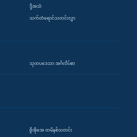
ဒို့အသံ
သက်တံရောင်သတင်းလွှာ
သုတပဒေသာ အင်္ဂလိပ်စာ
ဗွီအိုအေ တမိနစ်သတင်း