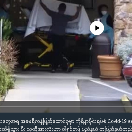
No media source currently availa
းတွေအရ အမေရိကန်ပြည်ထောင်စုမှာ ကိုရိုနာဗိုင်းရပ်စ် Covid-19 ရ
ထိရှိသွားပြီး သူတို့အားလုံးဟာ ဝါရှင်တန်ပြည်နယ် တပြည်နယ်တည်း