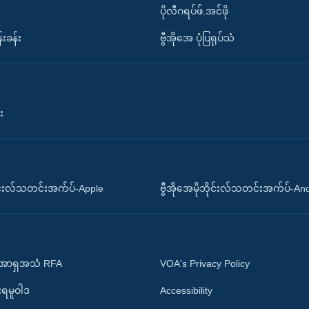
ပိုလီဂရပ်ဖ်.အင်ဖို
်းခန်း
ဗွီအိုအေ ပုံပြရုပ်သံ
း
ိုင်းလ်သတင်းအက်ပ်-Apple
ဗွီအိုအေမိုဘိုင်းလ်သတင်းအက်ပ်-An
 အာရှအသံ RFA
VOA's Privacy Policy
ုးရမူဝါဒ
Accessibility