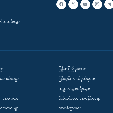
းလ်သတင်းလွှာ
ပညာ
မြန်မာပြည်မှပေးစာ
အနာဂတ်ကမ္ဘာ
မြင်ကွင်းကျယ်မှတ်စုများ
ကမ္ဘာတလွှားခရီးသွား
း အားကစား
ဒီသီတင်းပတ် အာရှနိုင်ငံရေး
ားသတင်းများ
အာရှစီးပွားရေး