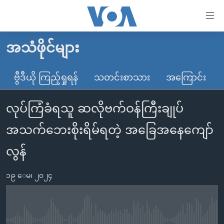
သုံး
ရ
လွယ်ကူ
အသံဖိုင်များ
မူလစာမျက်နှာ
စေ
မြန်မာ
ဗွီဒီယို ကြည့်ရှုရန်
သတင်းစာသား
အကြောင်း
သည့်
ကမ္ဘာ့သတင်းများ
Link
လုပ်ကြံခံရသူ ဆလိုဗက်ဝန်ကြီးချုပ်
ဗွီဒီယို
နိုင်ငံတကာ
များ
သတင်းလွတ်လပ်ခွင့်
အမေရိကန်
အသက်ဘေးစိုးရိမ်ရတဲ့ အခြေအနေကျော်
ပင်မ
ရပ်ဝန်းတခု လမ်းတခု အလွန်
တရုတ်
အကြောင်းအရာ
လွန်
သို့
အင်္ဂလိပ်စာလေ့လာမယ်
အစ္စရေး-ပါလက်စတိုင်း
ကျော်
၁၉ ေမ၊ ၂၀၂၄
အပတ်စဉ်ကဏ္ဍများ
အမေရိကန်သုံးအီဒီယံ
ကြည့်
ရေဒီယိုနှင့်ရုပ်သံ အချက်အလက်များ
မကြေးမုံရဲ့ အင်္ဂလိပ်စာ
ရေဒီယို
ရန်
ပင်မ
ရေဒီယို/တီဗွီအစီအစဉ်
ရုပ်ရှင်ထဲက အင်္ဂလိပ်စာ
တီဗွီ