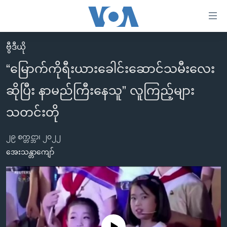
သုံး
ရ
လွယ်ကူ
ဗွီဒီယို
မူလစာမျက်နှာ
စေ
“မြောက်ကိုရီးယားခေါင်းဆောင်သမီးလေး
မြန်မာ
သည့်
ဆိုပြီး နာမည်ကြီးနေသူ” လူကြည့်များ
ကမ္ဘာ့သတင်းများ
Link
ဗွီဒီယို
နိုင်ငံတကာ
သတင်းတို
များ
သတင်းလွတ်လပ်ခွင့်
အမေရိကန်
ပင်မ
၂၉ စက္တင္ဘာ၊ ၂၀၂၂
ရပ်ဝန်းတခု လမ်းတခု အလွန်
တရုတ်
အကြောင်းအရာ
အေးသန္တာကျော်
သို့
အင်္ဂလိပ်စာလေ့လာမယ်
အစ္စရေး-ပါလက်စတိုင်း
ကျော်
အပတ်စဉ်ကဏ္ဍများ
အမေရိကန်သုံးအီဒီယံ
ကြည့်
ရေဒီယိုနှင့်ရုပ်သံ အချက်အလက်များ
မကြေးမုံရဲ့ အင်္ဂလိပ်စာ
ရေဒီယို
ရန်
ပင်မ
ရေဒီယို/တီဗွီအစီအစဉ်
ရုပ်ရှင်ထဲက အင်္ဂလိပ်စာ
တီဗွီ