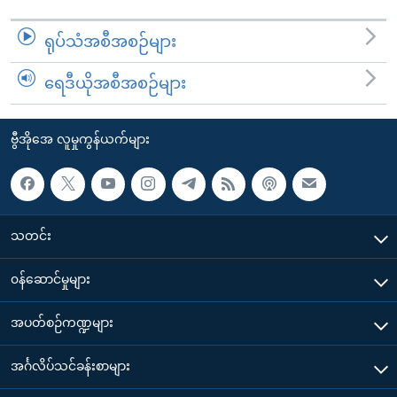
ရုပ်သံအစီအစဉ်များ
ရေဒီယိုအစီအစဉ်များ
ဗွီအိုအေ လူမှုကွန်ယက်များ
သတင်း
၀န်ဆောင်မှုများ
အပတ်စဉ်ကဏ္ဍများ
အင်္ဂလိပ်သင်ခန်းစာများ