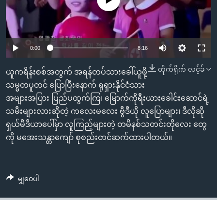
No media source currently available
အ
သုတပဒေသာ အင်္ဂလိပ်စာ
ညွန်း
Learning English
စာမျက်နှာ
သို့
ဗွီအိုအေ လူမှုကွန်ယက်များ
0:00
8:16
ကျော်
ကြည့်
တိုက်ရိုက် လင့်ခ်
ယူကရိန်းစစ်အတွက် အရန်တပ်သားခေါ်ယူဖို့
ရန်
သမ္မတပူတင် ပြောပြီးနောက် ရုရှားနိုင်ငံသား
ဘာသာစကားများ
ရှာဖွေ
အများအပြား ပြည်ပထွက်ကြ၊ မြောက်ကိုရီးယားခေါင်းဆောင်ရဲ့
ရန်
သမီးများလားဆိုတဲ့ ကလေးမလေး ဗွီဒီယို လူပြောများ၊ ဒီလိုဆို
နေရာ
ရှယ်မီဒီယာပေါ်မှာ လူကြည့်များတဲ့ တမိနစ်သတင်းတိုလေး တွေ
သို့
ကို မအေးသန္တာကျော် စုစည်းတင်ဆက်ထားပါတယ်။
ကျော်
ရန်
မျှဝေပါ