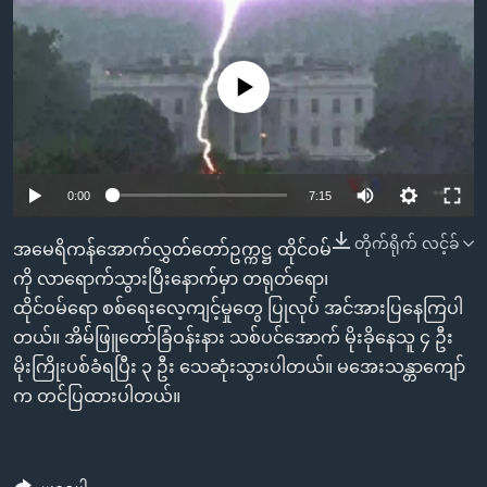
အ
သုတပဒေသာ အင်္ဂလိပ်စာ
ညွန်း
Learning English
စာမျက်နှာ
No media source currently available
သို့
ဗွီအိုအေ လူမှုကွန်ယက်များ
ကျော်
ကြည့်
ရန်
0:00
7:15
ဘာသာစကားများ
ရှာဖွေ
ရန်
တိုက်ရိုက် လင့်ခ်
အမေရိကန်အောက်လွှတ်တော်ဥက္ကဋ္ဌ ထိုင်ဝမ်
နေရာ
ကို လာရောက်သွားပြီးနောက်မှာ တရုတ်ရော၊
သို့
ထိုင်ဝမ်ရော စစ်ရေးလေ့ကျင့်မှုတွေ ပြုလုပ် အင်အားပြနေကြပါ
ကျော်
တယ်။ အိမ်ဖြူတော်ခြံဝန်းနား သစ်ပင်အောက် မိုးခိုနေသူ ၄ ဦး
ရန်
မိုးကြိုးပစ်ခံရပြီး ၃ ဦး သေဆုံးသွားပါတယ်။ မအေးသန္တာကျော်
က တင်ပြထားပါတယ်။