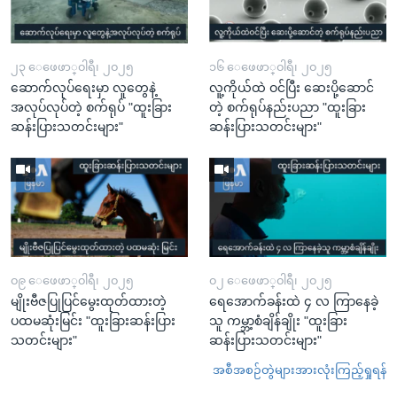
၂၃ ေဖေဖာ္၀ါရီ၊ ၂၀၂၅
၁၆ ေဖေဖာ္၀ါရီ၊ ၂၀၂၅
ဆောက်လုပ်ရေးမှာ လူတွေနဲ့
လူ့ကိုယ်ထဲ ဝင်ပြီး ဆေးပို့ဆောင်
အလုပ်လုပ်တဲ့ စက်ရုပ် "ထူးခြား
တဲ့ စက်ရုပ်နည်းပညာ "ထူးခြား
ဆန်းပြားသတင်းများ"
ဆန်းပြားသတင်းများ"
၀၉ ေဖေဖာ္၀ါရီ၊ ၂၀၂၅
၀၂ ေဖေဖာ္၀ါရီ၊ ၂၀၂၅
မျိုးဗီဇပြုပြင်မွေးထုတ်ထားတဲ့
ရေအောက်ခန်းထဲ ၄ လ ကြာနေခဲ့
ပထမဆုံးမြင်း "ထူးခြားဆန်းပြား
သူ ကမ္ဘာ့စံချိန်ချိုး "ထူးခြား
သတင်းများ"
ဆန်းပြားသတင်းများ"
အစီအစဉ်တွဲများအားလုံးကြည့်ရှုရန်