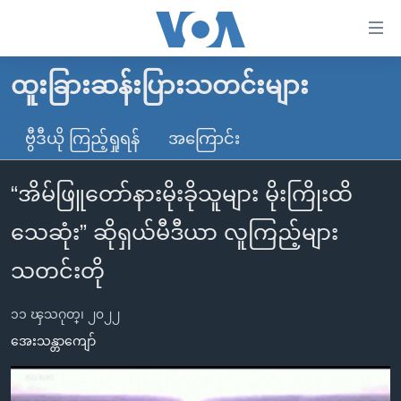
သုံး
ရ
လွယ်ကူ
ထူးခြားဆန်းပြားသတင်းများ
မူလစာမျက်နှာ
စေ
မြန်မာ
ဗွီဒီယို ကြည့်ရှုရန်
အကြောင်း
သည့်
ကမ္ဘာ့သတင်းများ
Link
“အိမ်ဖြူတော်နားမိုးခိုသူများ မိုးကြိုးထိ
ဗွီဒီယို
နိုင်ငံတကာ
များ
သတင်းလွတ်လပ်ခွင့်
အမေရိကန်
သေဆုံး” ဆိုရှယ်မီဒီယာ လူကြည့်များ
ပင်မ
ရပ်ဝန်းတခု လမ်းတခု အလွန်
တရုတ်
အကြောင်းအရာ
သတင်းတို
သို့
အင်္ဂလိပ်စာလေ့လာမယ်
အစ္စရေး-ပါလက်စတိုင်း
ကျော်
၁၁ ၾသဂုတ္၊ ၂၀၂၂
အပတ်စဉ်ကဏ္ဍများ
အမေရိကန်သုံးအီဒီယံ
ကြည့်
အေးသန္တာကျော်
ရေဒီယိုနှင့်ရုပ်သံ အချက်အလက်များ
မကြေးမုံရဲ့ အင်္ဂလိပ်စာ
ရေဒီယို
ရန်
ပင်မ
ရေဒီယို/တီဗွီအစီအစဉ်
ရုပ်ရှင်ထဲက အင်္ဂလိပ်စာ
တီဗွီ