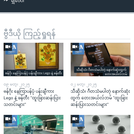
မျှဝေပါ
ဗွီဒီယို ကြည့်ရှုရန်
၀၉ မတ္၊ ၂၀၂၅
၀၂ မတ္၊ ၂၀၂၅
ဗန်ဂိုး နေကြာပန်ပုံ ပန်းချီကား
သီဆိုသံ၊ ဂီတသံမပါတဲ့ နောက်ဆုံး
Lego နဲ့ ဖန်တီး "ထူးခြားဆန်းပြား
ထွက် တေးအယ်လ်ဘမ် "ထူးခြား
သတင်းများ"
ဆန်းပြားသတင်းများ"