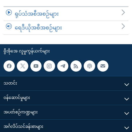
ရုပ်သံအစီအစဉ်များ
ရေဒီယိုအစီအစဉ်များ
ဗွီအိုအေ လူမှုကွန်ယက်များ
သတင်း
၀န်ဆောင်မှုများ
အပတ်စဉ်ကဏ္ဍများ
အင်္ဂလိပ်သင်ခန်းစာများ